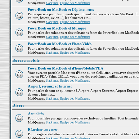
Mod�rateurs
blackjmac
,
Equipe des Modérateurs
PowerBook ou MacBook et Déplacements
Partie spéciale pour les routards qui utilisent des PowerBook ou MacBook. Co
voiture, bateau, avion...), les alimenter etc...
Mod�rateurs
blackjmac
,
Equipe des Modérateurs
PowerBook ou MacBook et Musique
Pour parlez des solutions et des utilisations faites du PowerBook ou MacBoo
Mod�rateurs
blackjmac
,
Equipe des Modérateurs
PowerBook ou MacBook et Photo/Vidéo
Pour parlez des solutions et des utilisations faites du PowerBook ou MacBook
Mod�rateurs
blackjmac
,
Equipe des Modérateurs
Bureau mobile
PowerBook ou MacBook et iPhone/Mobile/PDA
Vous avez un portable Mac et un iPhone ou un Cellulaire, vous avez des problè
avec un PDA (Palm, Clié,...), vous avez des problèmes d'utilisation ou de cho
Mod�rateurs
blackjmac
,
Equipe des Modérateurs
Airport, réseaux et Internet
Pour parler de tout ce qui touche à Airport, Airport Extreme, Airport Express e
de tous : Internet...
Mod�rateurs
blackjmac
,
Equipe des Modérateurs
Divers
Actualités
Pour nous faire partager vos nouvelles exclusives ou insolites. Tout le monde pe
Mod�rateurs
blackjmac
,
Equipe des Modérateurs
Réactions aux news
Pour réagir et débattre des actualités diffusées sur PowerBook-fr et MacBook-
Mod�rateurs
blackjmac
,
Equipe des Modérateurs