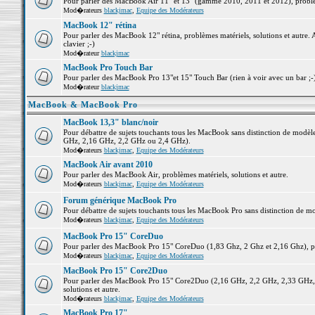
Pour parler des MacBook Air 11" et 13" (gamme 2010, 2011 et 2012), problème
Mod�rateurs
blackjmac
,
Equipe des Modérateurs
MacBook 12" rétina
Pour parler des MacBook 12" rétina, problèmes matériels, solutions et autre. 
clavier ;-)
Mod�rateur
blackjmac
MacBook Pro Touch Bar
Pour parler des MacBook Pro 13"et 15" Touch Bar (rien à voir avec un bar ;-) 
Mod�rateur
blackjmac
MacBook & MacBook Pro
MacBook 13,3" blanc/noir
Pour débattre de sujets touchants tous les MacBook sans distinction de mo
GHz, 2,16 GHz, 2,2 GHz ou 2,4 GHz).
Mod�rateurs
blackjmac
,
Equipe des Modérateurs
MacBook Air avant 2010
Pour parler des MacBook Air, problèmes matériels, solutions et autre.
Mod�rateurs
blackjmac
,
Equipe des Modérateurs
Forum générique MacBook Pro
Pour débattre de sujets touchants tous les MacBook Pro sans distinction de mo
Mod�rateurs
blackjmac
,
Equipe des Modérateurs
MacBook Pro 15" CoreDuo
Pour parler des MacBook Pro 15" CoreDuo (1,83 Ghz, 2 Ghz et 2,16 Ghz), pro
Mod�rateurs
blackjmac
,
Equipe des Modérateurs
MacBook Pro 15" Core2Duo
Pour parler des MacBook Pro 15" Core2Duo (2,16 GHz, 2,2 GHz, 2,33 GHz, 
solutions et autre.
Mod�rateurs
blackjmac
,
Equipe des Modérateurs
MacBook Pro 17"