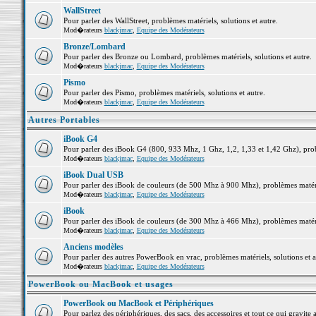
WallStreet
Pour parler des WallStreet, problèmes matériels, solutions et autre.
Mod�rateurs
blackjmac
,
Equipe des Modérateurs
Bronze/Lombard
Pour parler des Bronze ou Lombard, problèmes matériels, solutions et autre.
Mod�rateurs
blackjmac
,
Equipe des Modérateurs
Pismo
Pour parler des Pismo, problèmes matériels, solutions et autre.
Mod�rateurs
blackjmac
,
Equipe des Modérateurs
Autres Portables
iBook G4
Pour parler des iBook G4 (800, 933 Mhz, 1 Ghz, 1,2, 1,33 et 1,42 Ghz), probl
Mod�rateurs
blackjmac
,
Equipe des Modérateurs
iBook Dual USB
Pour parler des iBook de couleurs (de 500 Mhz à 900 Mhz), problèmes matériel
Mod�rateurs
blackjmac
,
Equipe des Modérateurs
iBook
Pour parler des iBook de couleurs (de 300 Mhz à 466 Mhz), problèmes matériel
Mod�rateurs
blackjmac
,
Equipe des Modérateurs
Anciens modèles
Pour parler des autres PowerBook en vrac, problèmes matériels, solutions et a
Mod�rateurs
blackjmac
,
Equipe des Modérateurs
PowerBook ou MacBook et usages
PowerBook ou MacBook et Périphériques
Pour parlez des périphériques, des sacs, des accessoires et tout ce qui grav