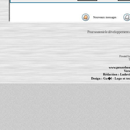
Nouveaux messages
Pour soutenir le développement du
Powered b
T
www.powerboo
Vers
Rédaction :
Ludovi
Design :
Ga�l
- Logo et te
Informations :
PowerBook
-
MacBook Pro
-
i