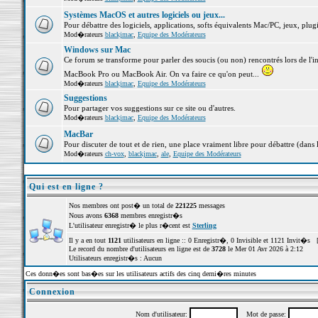
Systèmes MacOS et autres logiciels ou jeux...
Pour débattre des logiciels, applications, softs équivalents Mac/PC, jeux, plugi
Mod�rateurs
blackjmac
,
Equipe des Modérateurs
Windows sur Mac
Ce forum se transforme pour parler des soucis (ou non) rencontrés lors de l'i
MacBook Pro ou MacBook Air. On va faire ce qu'on peut...
Mod�rateurs
blackjmac
,
Equipe des Modérateurs
Suggestions
Pour partager vos suggestions sur ce site ou d'autres.
Mod�rateurs
blackjmac
,
Equipe des Modérateurs
MacBar
Pour discuter de tout et de rien, une place vraiment libre pour débattre (dans 
Mod�rateurs
ch-vox
,
blackjmac
,
ale
,
Equipe des Modérateurs
Qui est en ligne ?
Nos membres ont post� un total de
221225
messages
Nous avons
6368
membres enregistr�s
L'utilisateur enregistr� le plus r�cent est
Sterling
Il y a en tout
1121
utilisateurs en ligne :: 0 Enregistr�, 0 Invisible et 1121 Invit�s 
Le record du nombre d'utilisateurs en ligne est de
3728
le Mer 01 Avr 2026 à 2:12
Utilisateurs enregistr�s : Aucun
Ces donn�es sont bas�es sur les utilisateurs actifs des cinq derni�res minutes
Connexion
Nom d'utilisateur:
Mot de passe: