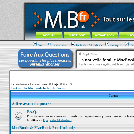
MacBook-fr.com : 100% Apple... 100% nomade !
Aller au contenu
-
Aller au menu général
-
Aller au menu de la
Menu général
Accueil
MacBook
PowerBook
iBo
Aide
Rechercher
Liste des Membres
Groupes
S'e
La date/heure actuelle est Sam 08 Ao� 2026 à 8:38
Tout sur les MacBook Index du Forum
Forum
A lire avant de poster
F.A.Q.
Pour trouver les réponses aux questions fréquemment posées dans notre foru
Mod�rateur
Equipe des Modérateurs
MacBook & MacBook Pro Unibody