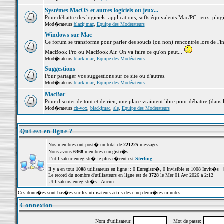
Systèmes MacOS et autres logiciels ou jeux...
Pour débattre des logiciels, applications, softs équivalents Mac/PC, jeux, plugi
Mod�rateurs
blackjmac
,
Equipe des Modérateurs
Windows sur Mac
Ce forum se transforme pour parler des soucis (ou non) rencontrés lors de l'i
MacBook Pro ou MacBook Air. On va faire ce qu'on peut...
Mod�rateurs
blackjmac
,
Equipe des Modérateurs
Suggestions
Pour partager vos suggestions sur ce site ou d'autres.
Mod�rateurs
blackjmac
,
Equipe des Modérateurs
MacBar
Pour discuter de tout et de rien, une place vraiment libre pour débattre (dans 
Mod�rateurs
ch-vox
,
blackjmac
,
ale
,
Equipe des Modérateurs
Qui est en ligne ?
Nos membres ont post� un total de
221225
messages
Nous avons
6368
membres enregistr�s
L'utilisateur enregistr� le plus r�cent est
Sterling
Il y a en tout
1008
utilisateurs en ligne :: 0 Enregistr�, 0 Invisible et 1008 Invit�s 
Le record du nombre d'utilisateurs en ligne est de
3728
le Mer 01 Avr 2026 à 2:12
Utilisateurs enregistr�s : Aucun
Ces donn�es sont bas�es sur les utilisateurs actifs des cinq derni�res minutes
Connexion
Nom d'utilisateur:
Mot de passe: