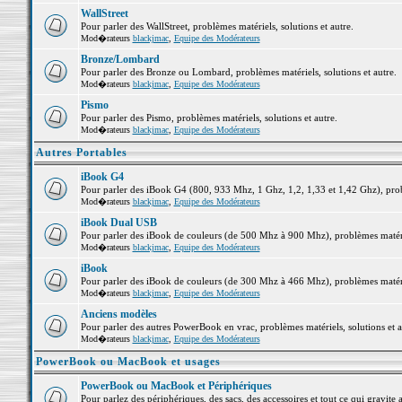
WallStreet
Pour parler des WallStreet, problèmes matériels, solutions et autre.
Mod�rateurs
blackjmac
,
Equipe des Modérateurs
Bronze/Lombard
Pour parler des Bronze ou Lombard, problèmes matériels, solutions et autre.
Mod�rateurs
blackjmac
,
Equipe des Modérateurs
Pismo
Pour parler des Pismo, problèmes matériels, solutions et autre.
Mod�rateurs
blackjmac
,
Equipe des Modérateurs
Autres Portables
iBook G4
Pour parler des iBook G4 (800, 933 Mhz, 1 Ghz, 1,2, 1,33 et 1,42 Ghz), probl
Mod�rateurs
blackjmac
,
Equipe des Modérateurs
iBook Dual USB
Pour parler des iBook de couleurs (de 500 Mhz à 900 Mhz), problèmes matériel
Mod�rateurs
blackjmac
,
Equipe des Modérateurs
iBook
Pour parler des iBook de couleurs (de 300 Mhz à 466 Mhz), problèmes matériel
Mod�rateurs
blackjmac
,
Equipe des Modérateurs
Anciens modèles
Pour parler des autres PowerBook en vrac, problèmes matériels, solutions et a
Mod�rateurs
blackjmac
,
Equipe des Modérateurs
PowerBook ou MacBook et usages
PowerBook ou MacBook et Périphériques
Pour parlez des périphériques, des sacs, des accessoires et tout ce qui grav