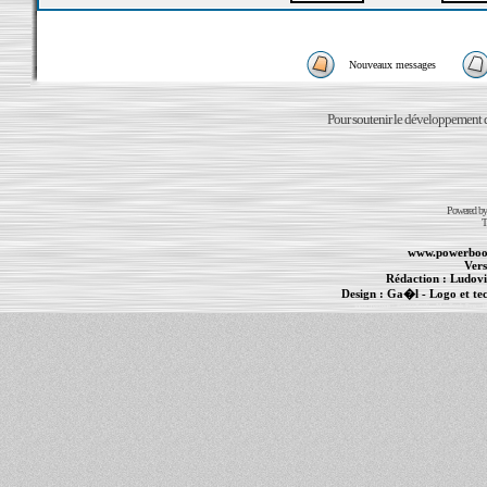
Nouveaux messages
Pour soutenir le développement du
Powered b
T
www.powerboo
Vers
Rédaction :
Ludovi
Design :
Ga�l
- Logo et te
Informations :
PowerBook
-
MacBook Pro
-
i