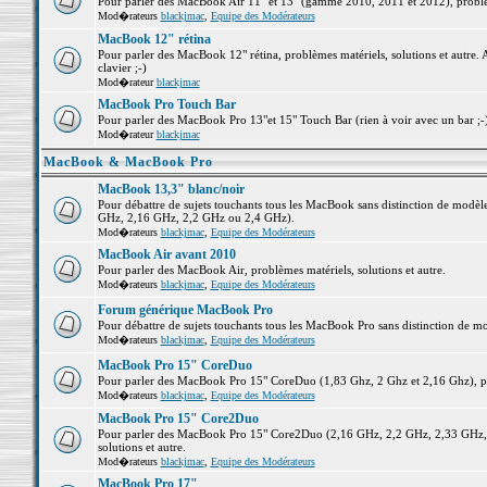
Pour parler des MacBook Air 11" et 13" (gamme 2010, 2011 et 2012), problème
Mod�rateurs
blackjmac
,
Equipe des Modérateurs
MacBook 12" rétina
Pour parler des MacBook 12" rétina, problèmes matériels, solutions et autre. 
clavier ;-)
Mod�rateur
blackjmac
MacBook Pro Touch Bar
Pour parler des MacBook Pro 13"et 15" Touch Bar (rien à voir avec un bar ;-) 
Mod�rateur
blackjmac
MacBook & MacBook Pro
MacBook 13,3" blanc/noir
Pour débattre de sujets touchants tous les MacBook sans distinction de mo
GHz, 2,16 GHz, 2,2 GHz ou 2,4 GHz).
Mod�rateurs
blackjmac
,
Equipe des Modérateurs
MacBook Air avant 2010
Pour parler des MacBook Air, problèmes matériels, solutions et autre.
Mod�rateurs
blackjmac
,
Equipe des Modérateurs
Forum générique MacBook Pro
Pour débattre de sujets touchants tous les MacBook Pro sans distinction de mo
Mod�rateurs
blackjmac
,
Equipe des Modérateurs
MacBook Pro 15" CoreDuo
Pour parler des MacBook Pro 15" CoreDuo (1,83 Ghz, 2 Ghz et 2,16 Ghz), pro
Mod�rateurs
blackjmac
,
Equipe des Modérateurs
MacBook Pro 15" Core2Duo
Pour parler des MacBook Pro 15" Core2Duo (2,16 GHz, 2,2 GHz, 2,33 GHz, 
solutions et autre.
Mod�rateurs
blackjmac
,
Equipe des Modérateurs
MacBook Pro 17"