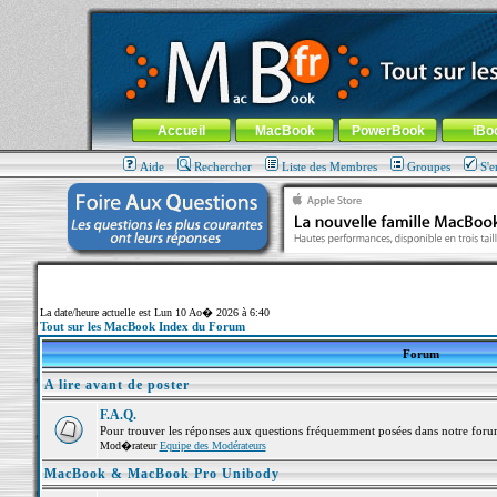
MacBook-fr.com : 100% Apple... 100% nomade !
Aller au contenu
-
Aller au menu général
-
Aller au menu de la
Menu général
Accueil
MacBook
PowerBook
iBo
Aide
Rechercher
Liste des Membres
Groupes
S'e
La date/heure actuelle est Lun 10 Ao� 2026 à 6:40
Tout sur les MacBook Index du Forum
Forum
A lire avant de poster
F.A.Q.
Pour trouver les réponses aux questions fréquemment posées dans notre foru
Mod�rateur
Equipe des Modérateurs
MacBook & MacBook Pro Unibody