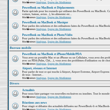
Mod�rateurs
blackjmac
,
Equipe des Modérateurs
PowerBook ou MacBook et Déplacements
Partie spéciale pour les routards qui utilisent des PowerBook ou MacBook. Co
voiture, bateau, avion...), les alimenter etc...
Mod�rateurs
blackjmac
,
Equipe des Modérateurs
PowerBook ou MacBook et Musique
Pour parlez des solutions et des utilisations faites du PowerBook ou MacBoo
Mod�rateurs
blackjmac
,
Equipe des Modérateurs
PowerBook ou MacBook et Photo/Vidéo
Pour parlez des solutions et des utilisations faites du PowerBook ou MacBook
Mod�rateurs
blackjmac
,
Equipe des Modérateurs
Bureau mobile
PowerBook ou MacBook et iPhone/Mobile/PDA
Vous avez un portable Mac et un iPhone ou un Cellulaire, vous avez des problè
avec un PDA (Palm, Clié,...), vous avez des problèmes d'utilisation ou de cho
Mod�rateurs
blackjmac
,
Equipe des Modérateurs
Airport, réseaux et Internet
Pour parler de tout ce qui touche à Airport, Airport Extreme, Airport Express e
de tous : Internet...
Mod�rateurs
blackjmac
,
Equipe des Modérateurs
Divers
Actualités
Pour nous faire partager vos nouvelles exclusives ou insolites. Tout le monde pe
Mod�rateurs
blackjmac
,
Equipe des Modérateurs
Réactions aux news
Pour réagir et débattre des actualités diffusées sur PowerBook-fr et MacBook-
Mod�rateurs
blackjmac
,
Equipe des Modérateurs