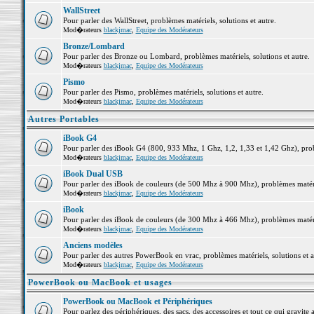
WallStreet
Pour parler des WallStreet, problèmes matériels, solutions et autre.
Mod�rateurs
blackjmac
,
Equipe des Modérateurs
Bronze/Lombard
Pour parler des Bronze ou Lombard, problèmes matériels, solutions et autre.
Mod�rateurs
blackjmac
,
Equipe des Modérateurs
Pismo
Pour parler des Pismo, problèmes matériels, solutions et autre.
Mod�rateurs
blackjmac
,
Equipe des Modérateurs
Autres Portables
iBook G4
Pour parler des iBook G4 (800, 933 Mhz, 1 Ghz, 1,2, 1,33 et 1,42 Ghz), probl
Mod�rateurs
blackjmac
,
Equipe des Modérateurs
iBook Dual USB
Pour parler des iBook de couleurs (de 500 Mhz à 900 Mhz), problèmes matériel
Mod�rateurs
blackjmac
,
Equipe des Modérateurs
iBook
Pour parler des iBook de couleurs (de 300 Mhz à 466 Mhz), problèmes matériel
Mod�rateurs
blackjmac
,
Equipe des Modérateurs
Anciens modèles
Pour parler des autres PowerBook en vrac, problèmes matériels, solutions et a
Mod�rateurs
blackjmac
,
Equipe des Modérateurs
PowerBook ou MacBook et usages
PowerBook ou MacBook et Périphériques
Pour parlez des périphériques, des sacs, des accessoires et tout ce qui grav