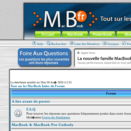
MacBook-fr.com : 100% Apple... 100% nomade !
Aller au contenu
-
Aller au menu général
-
Aller au menu de la
Menu général
Accueil
MacBook
PowerBook
iBo
Aide
Rechercher
Liste des Membres
Groupes
S'e
La date/heure actuelle est Dim 09 Ao� 2026 à 5:55
Tout sur les MacBook Index du Forum
Forum
A lire avant de poster
F.A.Q.
Pour trouver les réponses aux questions fréquemment posées dans notre foru
Mod�rateur
Equipe des Modérateurs
MacBook & MacBook Pro Unibody