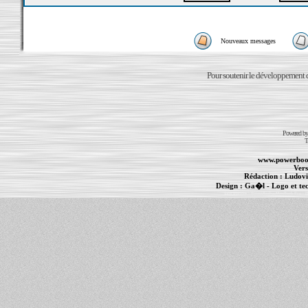
Nouveaux messages
Pour soutenir le développement du
Powered b
T
www.powerboo
Vers
Rédaction :
Ludovi
Design :
Ga�l
- Logo et te
Informations :
PowerBook
-
MacBook Pro
-
i