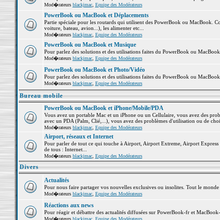
Mod�rateurs
blackjmac
,
Equipe des Modérateurs
PowerBook ou MacBook et Déplacements
Partie spéciale pour les routards qui utilisent des PowerBook ou MacBook. Co
voiture, bateau, avion...), les alimenter etc...
Mod�rateurs
blackjmac
,
Equipe des Modérateurs
PowerBook ou MacBook et Musique
Pour parlez des solutions et des utilisations faites du PowerBook ou MacBoo
Mod�rateurs
blackjmac
,
Equipe des Modérateurs
PowerBook ou MacBook et Photo/Vidéo
Pour parlez des solutions et des utilisations faites du PowerBook ou MacBook
Mod�rateurs
blackjmac
,
Equipe des Modérateurs
Bureau mobile
PowerBook ou MacBook et iPhone/Mobile/PDA
Vous avez un portable Mac et un iPhone ou un Cellulaire, vous avez des problè
avec un PDA (Palm, Clié,...), vous avez des problèmes d'utilisation ou de cho
Mod�rateurs
blackjmac
,
Equipe des Modérateurs
Airport, réseaux et Internet
Pour parler de tout ce qui touche à Airport, Airport Extreme, Airport Express e
de tous : Internet...
Mod�rateurs
blackjmac
,
Equipe des Modérateurs
Divers
Actualités
Pour nous faire partager vos nouvelles exclusives ou insolites. Tout le monde pe
Mod�rateurs
blackjmac
,
Equipe des Modérateurs
Réactions aux news
Pour réagir et débattre des actualités diffusées sur PowerBook-fr et MacBook-
Mod�rateurs
blackjmac
,
Equipe des Modérateurs