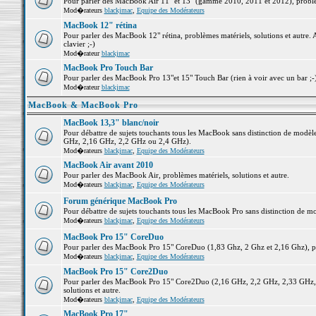
Pour parler des MacBook Air 11" et 13" (gamme 2010, 2011 et 2012), problème
Mod�rateurs
blackjmac
,
Equipe des Modérateurs
MacBook 12" rétina
Pour parler des MacBook 12" rétina, problèmes matériels, solutions et autre. 
clavier ;-)
Mod�rateur
blackjmac
MacBook Pro Touch Bar
Pour parler des MacBook Pro 13"et 15" Touch Bar (rien à voir avec un bar ;-) 
Mod�rateur
blackjmac
MacBook & MacBook Pro
MacBook 13,3" blanc/noir
Pour débattre de sujets touchants tous les MacBook sans distinction de mo
GHz, 2,16 GHz, 2,2 GHz ou 2,4 GHz).
Mod�rateurs
blackjmac
,
Equipe des Modérateurs
MacBook Air avant 2010
Pour parler des MacBook Air, problèmes matériels, solutions et autre.
Mod�rateurs
blackjmac
,
Equipe des Modérateurs
Forum générique MacBook Pro
Pour débattre de sujets touchants tous les MacBook Pro sans distinction de mo
Mod�rateurs
blackjmac
,
Equipe des Modérateurs
MacBook Pro 15" CoreDuo
Pour parler des MacBook Pro 15" CoreDuo (1,83 Ghz, 2 Ghz et 2,16 Ghz), pro
Mod�rateurs
blackjmac
,
Equipe des Modérateurs
MacBook Pro 15" Core2Duo
Pour parler des MacBook Pro 15" Core2Duo (2,16 GHz, 2,2 GHz, 2,33 GHz, 
solutions et autre.
Mod�rateurs
blackjmac
,
Equipe des Modérateurs
MacBook Pro 17"