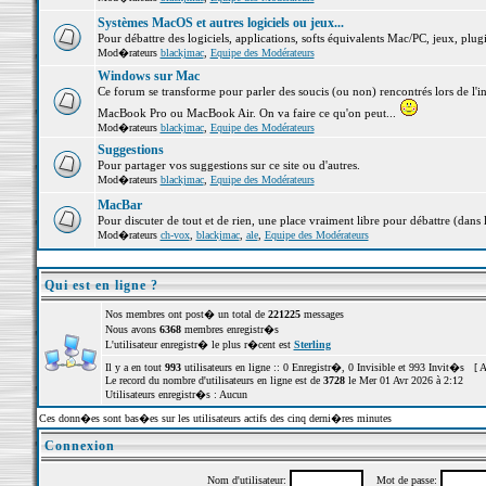
Systèmes MacOS et autres logiciels ou jeux...
Pour débattre des logiciels, applications, softs équivalents Mac/PC, jeux, plugi
Mod�rateurs
blackjmac
,
Equipe des Modérateurs
Windows sur Mac
Ce forum se transforme pour parler des soucis (ou non) rencontrés lors de l'i
MacBook Pro ou MacBook Air. On va faire ce qu'on peut...
Mod�rateurs
blackjmac
,
Equipe des Modérateurs
Suggestions
Pour partager vos suggestions sur ce site ou d'autres.
Mod�rateurs
blackjmac
,
Equipe des Modérateurs
MacBar
Pour discuter de tout et de rien, une place vraiment libre pour débattre (dans 
Mod�rateurs
ch-vox
,
blackjmac
,
ale
,
Equipe des Modérateurs
Qui est en ligne ?
Nos membres ont post� un total de
221225
messages
Nous avons
6368
membres enregistr�s
L'utilisateur enregistr� le plus r�cent est
Sterling
Il y a en tout
993
utilisateurs en ligne :: 0 Enregistr�, 0 Invisible et 993 Invit�s [
A
Le record du nombre d'utilisateurs en ligne est de
3728
le Mer 01 Avr 2026 à 2:12
Utilisateurs enregistr�s : Aucun
Ces donn�es sont bas�es sur les utilisateurs actifs des cinq derni�res minutes
Connexion
Nom d'utilisateur:
Mot de passe: