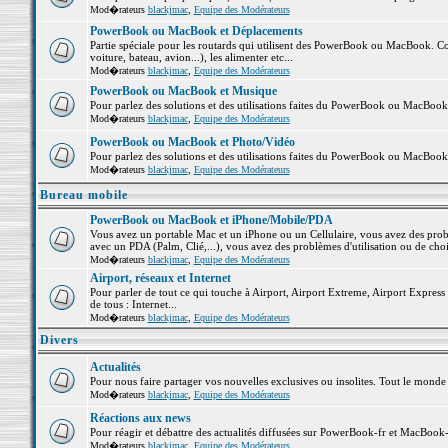
Mod�rateurs
blackjmac
,
Equipe des Modérateurs
PowerBook ou MacBook et Déplacements
Partie spéciale pour les routards qui utilisent des PowerBook ou MacBook. Co
voiture, bateau, avion...), les alimenter etc...
Mod�rateurs
blackjmac
,
Equipe des Modérateurs
PowerBook ou MacBook et Musique
Pour parlez des solutions et des utilisations faites du PowerBook ou MacBoo
Mod�rateurs
blackjmac
,
Equipe des Modérateurs
PowerBook ou MacBook et Photo/Vidéo
Pour parlez des solutions et des utilisations faites du PowerBook ou MacBook
Mod�rateurs
blackjmac
,
Equipe des Modérateurs
Bureau mobile
PowerBook ou MacBook et iPhone/Mobile/PDA
Vous avez un portable Mac et un iPhone ou un Cellulaire, vous avez des problè
avec un PDA (Palm, Clié,...), vous avez des problèmes d'utilisation ou de cho
Mod�rateurs
blackjmac
,
Equipe des Modérateurs
Airport, réseaux et Internet
Pour parler de tout ce qui touche à Airport, Airport Extreme, Airport Express e
de tous : Internet...
Mod�rateurs
blackjmac
,
Equipe des Modérateurs
Divers
Actualités
Pour nous faire partager vos nouvelles exclusives ou insolites. Tout le monde pe
Mod�rateurs
blackjmac
,
Equipe des Modérateurs
Réactions aux news
Pour réagir et débattre des actualités diffusées sur PowerBook-fr et MacBook-
Mod�rateurs
blackjmac
,
Equipe des Modérateurs