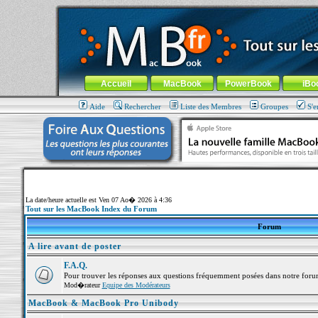
MacBook-fr.com : 100% Apple... 100% nomade !
Aller au contenu
-
Aller au menu général
-
Aller au menu de la
Menu général
Accueil
MacBook
PowerBook
iBo
Aide
Rechercher
Liste des Membres
Groupes
S'e
La date/heure actuelle est Ven 07 Ao� 2026 à 4:36
Tout sur les MacBook Index du Forum
Forum
A lire avant de poster
F.A.Q.
Pour trouver les réponses aux questions fréquemment posées dans notre foru
Mod�rateur
Equipe des Modérateurs
MacBook & MacBook Pro Unibody