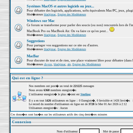
Systèmes MacOS et autres logiciels ou jeux...
Pour débattre des logiciels, applications, softs équivalents Mac/PC, jeux, plugi
Mod�rateurs
blackjmac
,
Equipe des Modérateurs
Windows sur Mac
Ce forum se transforme pour parler des soucis (ou non) rencontrés lors de l'i
MacBook Pro ou MacBook Air. On va faire ce qu'on peut...
Mod�rateurs
blackjmac
,
Equipe des Modérateurs
Suggestions
Pour partager vos suggestions sur ce site ou d'autres.
Mod�rateurs
blackjmac
,
Equipe des Modérateurs
MacBar
Pour discuter de tout et de rien, une place vraiment libre pour débattre (dans 
Mod�rateurs
ch-vox
,
blackjmac
,
ale
,
Equipe des Modérateurs
Qui est en ligne ?
Nos membres ont post� un total de
221225
messages
Nous avons
6368
membres enregistr�s
L'utilisateur enregistr� le plus r�cent est
Sterling
Il y a en tout
1426
utilisateurs en ligne :: 0 Enregistr�, 0 Invisible et 1426 Invit�s 
Le record du nombre d'utilisateurs en ligne est de
3728
le Mer 01 Avr 2026 à 2:12
Utilisateurs enregistr�s : Aucun
Ces donn�es sont bas�es sur les utilisateurs actifs des cinq derni�res minutes
Connexion
Nom d'utilisateur:
Mot de passe: