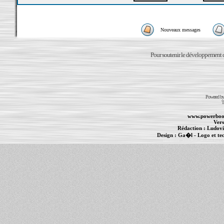
Nouveaux messages
Pour soutenir le développement du
Powered b
T
www.powerboo
Vers
Rédaction :
Ludovi
Design :
Ga�l
- Logo et te
Informations :
PowerBook
-
MacBook Pro
-
i