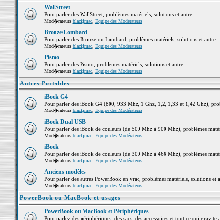
WallStreet
Pour parler des WallStreet, problèmes matériels, solutions et autre.
Mod�rateurs
blackjmac
,
Equipe des Modérateurs
Bronze/Lombard
Pour parler des Bronze ou Lombard, problèmes matériels, solutions et autre.
Mod�rateurs
blackjmac
,
Equipe des Modérateurs
Pismo
Pour parler des Pismo, problèmes matériels, solutions et autre.
Mod�rateurs
blackjmac
,
Equipe des Modérateurs
Autres Portables
iBook G4
Pour parler des iBook G4 (800, 933 Mhz, 1 Ghz, 1,2, 1,33 et 1,42 Ghz), probl
Mod�rateurs
blackjmac
,
Equipe des Modérateurs
iBook Dual USB
Pour parler des iBook de couleurs (de 500 Mhz à 900 Mhz), problèmes matériel
Mod�rateurs
blackjmac
,
Equipe des Modérateurs
iBook
Pour parler des iBook de couleurs (de 300 Mhz à 466 Mhz), problèmes matériel
Mod�rateurs
blackjmac
,
Equipe des Modérateurs
Anciens modèles
Pour parler des autres PowerBook en vrac, problèmes matériels, solutions et a
Mod�rateurs
blackjmac
,
Equipe des Modérateurs
PowerBook ou MacBook et usages
PowerBook ou MacBook et Périphériques
Pour parlez des périphériques, des sacs, des accessoires et tout ce qui grav