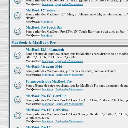
Pour parler des MacBook Air 11" et 13" (gamme 2010, 2011 et 2012), problème
Mod�rateurs
blackjmac
,
Equipe des Modérateurs
MacBook 12" rétina
Pour parler des MacBook 12" rétina, problèmes matériels, solutions et autre. 
clavier ;-)
Mod�rateur
blackjmac
MacBook Pro Touch Bar
Pour parler des MacBook Pro 13"et 15" Touch Bar (rien à voir avec un bar ;-) 
Mod�rateur
blackjmac
MacBook & MacBook Pro
MacBook 13,3" blanc/noir
Pour débattre de sujets touchants tous les MacBook sans distinction de mo
GHz, 2,16 GHz, 2,2 GHz ou 2,4 GHz).
Mod�rateurs
blackjmac
,
Equipe des Modérateurs
MacBook Air avant 2010
Pour parler des MacBook Air, problèmes matériels, solutions et autre.
Mod�rateurs
blackjmac
,
Equipe des Modérateurs
Forum générique MacBook Pro
Pour débattre de sujets touchants tous les MacBook Pro sans distinction de mo
Mod�rateurs
blackjmac
,
Equipe des Modérateurs
MacBook Pro 15" CoreDuo
Pour parler des MacBook Pro 15" CoreDuo (1,83 Ghz, 2 Ghz et 2,16 Ghz), pro
Mod�rateurs
blackjmac
,
Equipe des Modérateurs
MacBook Pro 15" Core2Duo
Pour parler des MacBook Pro 15" Core2Duo (2,16 GHz, 2,2 GHz, 2,33 GHz, 
solutions et autre.
Mod�rateurs
blackjmac
,
Equipe des Modérateurs
MacBook Pro 17"