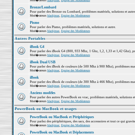
Mod�rateurs
blackjmac
,
Equipe des Modérateurs
Bronze/Lombard
Pour parler des Bronze ou Lombard, problèmes matériels, solutions et autre
Mod�rateurs
blackjmac
,
Equipe des Modérateurs
Pismo
Pour parler des Pismo, problèmes matériels, solutions et autre.
Mod�rateurs
blackjmac
,
Equipe des Modérateurs
Autres Portables
iBook G4
Pour parler des iBook G4 (800, 933 Mhz, 1 Ghz, 1,2, 1,33 et 1,42 Ghz), pro
Mod�rateurs
blackjmac
,
Equipe des Modérateurs
iBook Dual USB
Pour parler des iBook de couleurs (de 500 Mhz à 900 Mhz), problèmes matéri
Mod�rateurs
blackjmac
,
Equipe des Modérateurs
iBook
Pour parler des iBook de couleurs (de 300 Mhz à 466 Mhz), problèmes matéri
Mod�rateurs
blackjmac
,
Equipe des Modérateurs
Anciens modèles
Pour parler des autres PowerBook en vrac, problèmes matériels, solutions et
Mod�rateurs
blackjmac
,
Equipe des Modérateurs
PowerBook ou MacBook et usages
PowerBook ou MacBook et Périphériques
Pour parlez des périphériques, des sacs, des accessoires et tout ce qui gr
Mod�rateurs
blackjmac
,
Equipe des Modérateurs
PowerBook ou MacBook et Déplacements