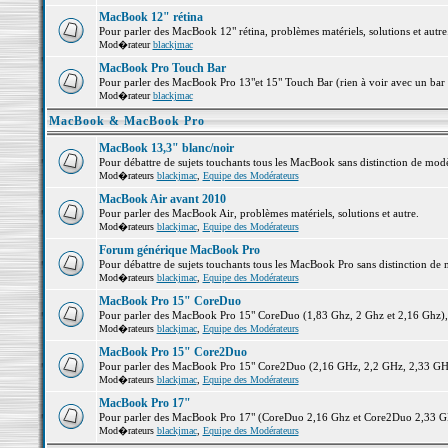
MacBook 12" rétina
Pour parler des MacBook 12" rétina, problèmes matériels, solutions et autre.
Mod�rateur
blackjmac
MacBook Pro Touch Bar
Pour parler des MacBook Pro 13"et 15" Touch Bar (rien à voir avec un bar ;-
Mod�rateur
blackjmac
MacBook & MacBook Pro
MacBook 13,3" blanc/noir
Pour débattre de sujets touchants tous les MacBook sans distinction de 
Mod�rateurs
blackjmac
,
Equipe des Modérateurs
MacBook Air avant 2010
Pour parler des MacBook Air, problèmes matériels, solutions et autre.
Mod�rateurs
blackjmac
,
Equipe des Modérateurs
Forum générique MacBook Pro
Pour débattre de sujets touchants tous les MacBook Pro sans distinction de 
Mod�rateurs
blackjmac
,
Equipe des Modérateurs
MacBook Pro 15" CoreDuo
Pour parler des MacBook Pro 15" CoreDuo (1,83 Ghz, 2 Ghz et 2,16 Ghz), pr
Mod�rateurs
blackjmac
,
Equipe des Modérateurs
MacBook Pro 15" Core2Duo
Pour parler des MacBook Pro 15" Core2Duo (2,16 GHz, 2,2 GHz, 2,33 GHz, 
Mod�rateurs
blackjmac
,
Equipe des Modérateurs
MacBook Pro 17"
Pour parler des MacBook Pro 17" (CoreDuo 2,16 Ghz et Core2Duo 2,33 GHz 
Mod�rateurs
blackjmac
,
Equipe des Modérateurs