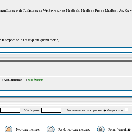
l'installation et de l'utilisation de Windows sur un MacBook, MacBook Pro ou MacBook Air. On va
s le respect de la net étiquette quand même).
�s [
Administrateur
] [
Mod�rateur
]
:
Mot de passe:
Se connecter automatiquement � chaque visite
Nouveaux messages
Pas de nouveaux messages
Forum Verrouill�