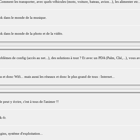
mment les transporter, avec quels véhicules (moto, voiture, bateau, avion...), les alimenter etc..
ook dans le monde de la musique.
ok dans le monde de la photo et de la vidéo.
èmes de config (accès au net...), des solutions à tout ? Et avec un PDA (Palm, Clié,...), vous av
et donc Wifi... mais aussi les réseaux et donc le plus grand de tous : Internet...
peut y écrire, c'est à tous de l'animer !!
k-fr.
gins, système d'exploitation...