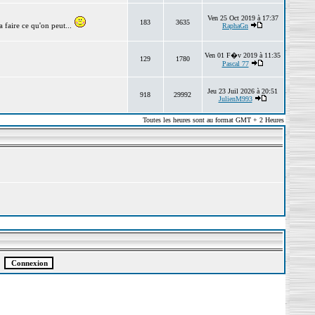
Ven 25 Oct 2019 à 17:37
183
3635
 faire ce qu'on peut...
RaphaGn
Ven 01 F�v 2019 à 11:35
129
1780
Pascal 77
Jeu 23 Juil 2026 à 20:51
918
29992
JulienM993
Toutes les heures sont au format GMT + 2 Heures