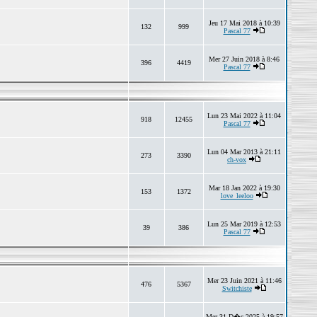
Jeu 17 Mai 2018 à 10:39
132
999
Pascal 77
Mer 27 Juin 2018 à 8:46
396
4419
Pascal 77
Lun 23 Mai 2022 à 11:04
918
12455
Pascal 77
Lun 04 Mar 2013 à 21:11
273
3390
ch-vox
Mar 18 Jan 2022 à 19:30
153
1372
love_leeloo
Lun 25 Mar 2019 à 12:53
39
386
Pascal 77
Mer 23 Juin 2021 à 11:46
476
5367
Switchiste
Mer 31 D�c 2025 à 19:57