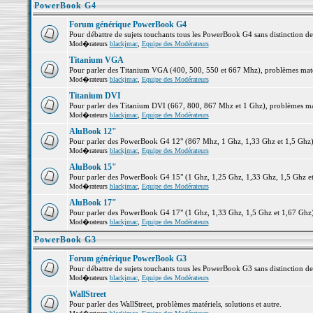
PowerBook G4
Forum générique PowerBook G4
Pour débattre de sujets touchants tous les PowerBook G4 sans distinction d
Mod�rateurs
blackjmac
,
Equipe des Modérateurs
Titanium VGA
Pour parler des Titanium VGA (400, 500, 550 et 667 Mhz), problèmes matéri
Mod�rateurs
blackjmac
,
Equipe des Modérateurs
Titanium DVI
Pour parler des Titanium DVI (667, 800, 867 Mhz et 1 Ghz), problèmes matér
Mod�rateurs
blackjmac
,
Equipe des Modérateurs
AluBook 12"
Pour parler des PowerBook G4 12" (867 Mhz, 1 Ghz, 1,33 Ghz et 1,5 Ghz), p
Mod�rateurs
blackjmac
,
Equipe des Modérateurs
AluBook 15"
Pour parler des PowerBook G4 15" (1 Ghz, 1,25 Ghz, 1,33 Ghz, 1,5 Ghz et 1
Mod�rateurs
blackjmac
,
Equipe des Modérateurs
AluBook 17"
Pour parler des PowerBook G4 17" (1 Ghz, 1,33 Ghz, 1,5 Ghz et 1,67 Ghz), 
Mod�rateurs
blackjmac
,
Equipe des Modérateurs
PowerBook G3
Forum générique PowerBook G3
Pour débattre de sujets touchants tous les PowerBook G3 sans distinction d
Mod�rateurs
blackjmac
,
Equipe des Modérateurs
WallStreet
Pour parler des WallStreet, problèmes matériels, solutions et autre.