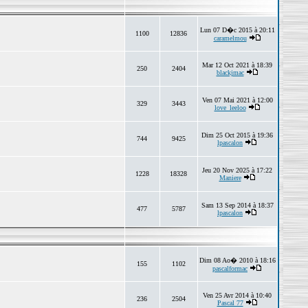
Lun 07 D�c 2015 à 20:11
1100
12836
caramelmou
Mar 12 Oct 2021 à 18:39
250
2404
blackjmac
Ven 07 Mai 2021 à 12:00
329
3443
love_leeloo
Dim 25 Oct 2015 à 19:36
744
9425
lpascalon
Jeu 20 Nov 2025 à 17:22
1228
18328
Maniere
Sam 13 Sep 2014 à 18:37
477
5787
lpascalon
Dim 08 Ao� 2010 à 18:16
155
1102
pascalformac
Ven 25 Avr 2014 à 10:40
236
2504
Pascal 77