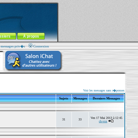
ssiers
À propos
s messages priv�s
Connexion
Voir les messages sans r�ponses
Sujets
Messages
Derniers Messages
Ven 17 Mai 2013 à 12:45
31
33
ch-vox