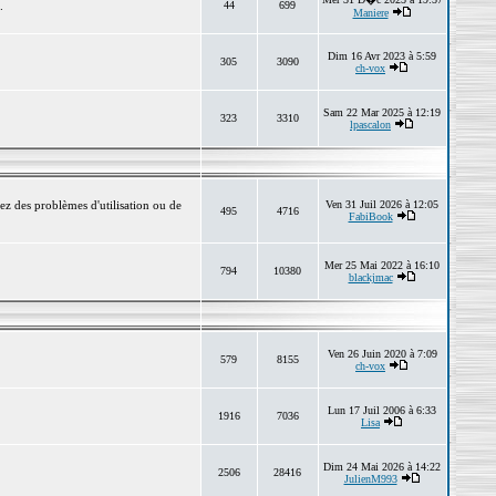
.
44
699
Maniere
Dim 16 Avr 2023 à 5:59
305
3090
ch-vox
Sam 22 Mar 2025 à 12:19
323
3310
lpascalon
ez des problèmes d'utilisation ou de
Ven 31 Juil 2026 à 12:05
495
4716
FabiBook
Mer 25 Mai 2022 à 16:10
794
10380
blackjmac
Ven 26 Juin 2020 à 7:09
579
8155
ch-vox
Lun 17 Juil 2006 à 6:33
1916
7036
Lisa
Dim 24 Mai 2026 à 14:22
2506
28416
JulienM993