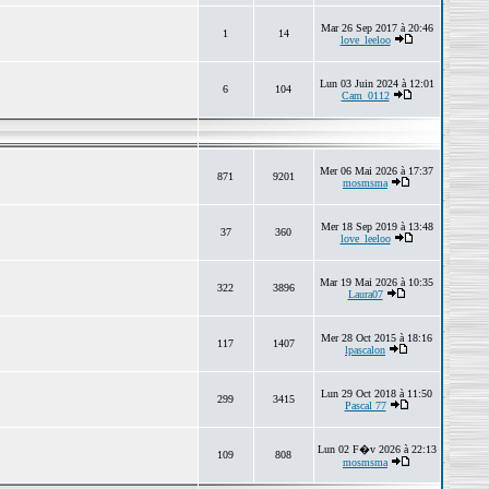
Mar 26 Sep 2017 à 20:46
1
14
love_leeloo
Lun 03 Juin 2024 à 12:01
6
104
Cam_0112
Mer 06 Mai 2026 à 17:37
871
9201
mosmsma
Mer 18 Sep 2019 à 13:48
37
360
love_leeloo
Mar 19 Mai 2026 à 10:35
322
3896
Laura07
Mer 28 Oct 2015 à 18:16
117
1407
lpascalon
Lun 29 Oct 2018 à 11:50
299
3415
Pascal 77
Lun 02 F�v 2026 à 22:13
109
808
mosmsma