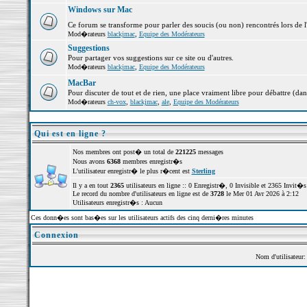
Windows sur Mac
Ce forum se transforme pour parler des soucis (ou non) rencontrés lors de 
Mod�rateurs
blackjmac
,
Equipe des Modérateurs
Suggestions
Pour partager vos suggestions sur ce site ou d'autres.
Mod�rateurs
blackjmac
,
Equipe des Modérateurs
MacBar
Pour discuter de tout et de rien, une place vraiment libre pour débattre (dan
Mod�rateurs
ch-vox
,
blackjmac
,
ale
,
Equipe des Modérateurs
Qui est en ligne ?
Nos membres ont post� un total de
221225
messages
Nous avons
6368
membres enregistr�s
L'utilisateur enregistr� le plus r�cent est
Sterling
Il y a en tout
2365
utilisateurs en ligne :: 0 Enregistr�, 0 Invisible et 2365 Invit
Le record du nombre d'utilisateurs en ligne est de
3728
le Mer 01 Avr 2026 à 2:12
Utilisateurs enregistr�s : Aucun
Ces donn�es sont bas�es sur les utilisateurs actifs des cinq derni�res minutes
Connexion
Nom d'utilisateur