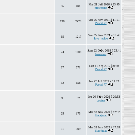
Mar 21 Juil 2026 à 23:45
95
601
mosmsma
Ven 26 Nov 2021 à 11:51
196
2473
Pascal 77
Sam 27 Nov 2021 à 16:40
95
1217
love_leeloo
Sam 22 D�c 2018 à 23:41
74
1008
lpascalon
Lun 11 Sep 2017 à 9:30
27
271
Pascal 77
Jeu 22 Juil 2021 à 11:23
52
658
Pascal 77
Jeu 26 F�v 2026 à 20:53
9
52
buyten
Mer 18 Nov 2020 à 12:37
25
173
blackjmac
Mar 28 Juin 2022 à 17:09
31
309
blackjmac