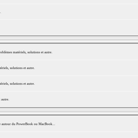
.
blèmes matériels, solutions et autre.
els, solutions et autre.
els, solutions et autre.
 autre.
avite autour du PowerBook ou MacBook...