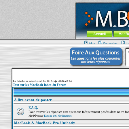
MacBook-fr.com : 100% Apple... 100% nom
Aller au contenu
-
Aller au menu 
Menu général
Accueil
MacB
Aide
Rechercher
Li
La date/heure actuelle est Jeu 06 Ao� 2026 à 8:44
Tout sur les MacBook Index du Forum
A lire avant de poster
F.A.Q.
Pour trouver les réponses aux questions fréquemment posées dans notre fo
Mod�rateur
Equipe des Modérateurs
MacBook & MacBook Pro Unibody