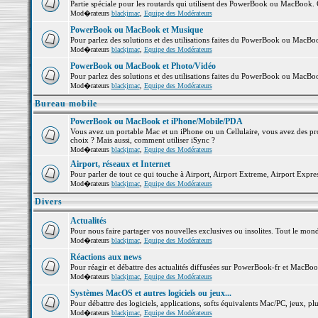
Partie spéciale pour les routards qui utilisent des PowerBook ou MacBook. Co
Mod�rateurs
blackjmac
,
Equipe des Modérateurs
PowerBook ou MacBook et Musique
Pour parlez des solutions et des utilisations faites du PowerBook ou MacB
Mod�rateurs
blackjmac
,
Equipe des Modérateurs
PowerBook ou MacBook et Photo/Vidéo
Pour parlez des solutions et des utilisations faites du PowerBook ou MacBo
Mod�rateurs
blackjmac
,
Equipe des Modérateurs
Bureau mobile
PowerBook ou MacBook et iPhone/Mobile/PDA
Vous avez un portable Mac et un iPhone ou un Cellulaire, vous avez des probl
choix ? Mais aussi, comment utiliser iSync ?
Mod�rateurs
blackjmac
,
Equipe des Modérateurs
Airport, réseaux et Internet
Pour parler de tout ce qui touche à Airport, Airport Extreme, Airport Express 
Mod�rateurs
blackjmac
,
Equipe des Modérateurs
Divers
Actualités
Pour nous faire partager vos nouvelles exclusives ou insolites. Tout le monde 
Mod�rateurs
blackjmac
,
Equipe des Modérateurs
Réactions aux news
Pour réagir et débattre des actualités diffusées sur PowerBook-fr et MacBoo
Mod�rateurs
blackjmac
,
Equipe des Modérateurs
Systèmes MacOS et autres logiciels ou jeux...
Pour débattre des logiciels, applications, softs équivalents Mac/PC, jeux, plu
Mod�rateurs
blackjmac
,
Equipe des Modérateurs