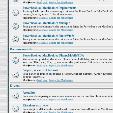
Mod�rateurs
blackjmac
,
Equipe des Modérateurs
PowerBook ou MacBook et Déplacements
Partie spéciale pour les routards qui utilisent des PowerBook ou MacBook. Co
voiture, bateau, avion...), les alimenter etc...
Mod�rateurs
blackjmac
,
Equipe des Modérateurs
PowerBook ou MacBook et Musique
Pour parlez des solutions et des utilisations faites du PowerBook ou MacBoo
Mod�rateurs
blackjmac
,
Equipe des Modérateurs
PowerBook ou MacBook et Photo/Vidéo
Pour parlez des solutions et des utilisations faites du PowerBook ou MacBook
Mod�rateurs
blackjmac
,
Equipe des Modérateurs
Bureau mobile
PowerBook ou MacBook et iPhone/Mobile/PDA
Vous avez un portable Mac et un iPhone ou un Cellulaire, vous avez des problè
avec un PDA (Palm, Clié,...), vous avez des problèmes d'utilisation ou de cho
Mod�rateurs
blackjmac
,
Equipe des Modérateurs
Airport, réseaux et Internet
Pour parler de tout ce qui touche à Airport, Airport Extreme, Airport Express e
de tous : Internet...
Mod�rateurs
blackjmac
,
Equipe des Modérateurs
Divers
Actualités
Pour nous faire partager vos nouvelles exclusives ou insolites. Tout le monde pe
Mod�rateurs
blackjmac
,
Equipe des Modérateurs
Réactions aux news
Pour réagir et débattre des actualités diffusées sur PowerBook-fr et MacBook-
Mod�rateurs
blackjmac
,
Equipe des Modérateurs