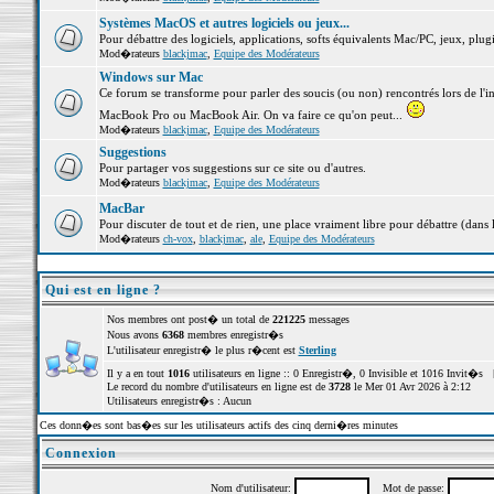
Systèmes MacOS et autres logiciels ou jeux...
Pour débattre des logiciels, applications, softs équivalents Mac/PC, jeux, plugi
Mod�rateurs
blackjmac
,
Equipe des Modérateurs
Windows sur Mac
Ce forum se transforme pour parler des soucis (ou non) rencontrés lors de l'i
MacBook Pro ou MacBook Air. On va faire ce qu'on peut...
Mod�rateurs
blackjmac
,
Equipe des Modérateurs
Suggestions
Pour partager vos suggestions sur ce site ou d'autres.
Mod�rateurs
blackjmac
,
Equipe des Modérateurs
MacBar
Pour discuter de tout et de rien, une place vraiment libre pour débattre (dans 
Mod�rateurs
ch-vox
,
blackjmac
,
ale
,
Equipe des Modérateurs
Qui est en ligne ?
Nos membres ont post� un total de
221225
messages
Nous avons
6368
membres enregistr�s
L'utilisateur enregistr� le plus r�cent est
Sterling
Il y a en tout
1016
utilisateurs en ligne :: 0 Enregistr�, 0 Invisible et 1016 Invit�s 
Le record du nombre d'utilisateurs en ligne est de
3728
le Mer 01 Avr 2026 à 2:12
Utilisateurs enregistr�s : Aucun
Ces donn�es sont bas�es sur les utilisateurs actifs des cinq derni�res minutes
Connexion
Nom d'utilisateur:
Mot de passe: