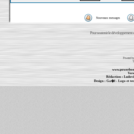
Nouveaux messages
Pour soutenir le développement du
Powered b
T
www.powerboo
Vers
Rédaction :
Ludovi
Design :
Ga�l
- Logo et te
Informations :
PowerBook
-
MacBook Pro
-
i