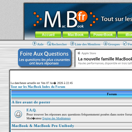
MacBook-fr.com : 100% Apple... 100% nomade !
Aller au contenu
-
Aller au menu général
-
Aller au menu de la
Menu général
Accueil
MacBook
PowerBook
iBo
Aide
Rechercher
Liste des Membres
Groupes
S'e
La date/heure actuelle est Ven 07 Ao� 2026 à 22:45
Tout sur les MacBook Index du Forum
Forum
A lire avant de poster
F.A.Q.
Pour trouver les réponses aux questions fréquemment posées dans notre foru
Mod�rateur
Equipe des Modérateurs
MacBook & MacBook Pro Unibody