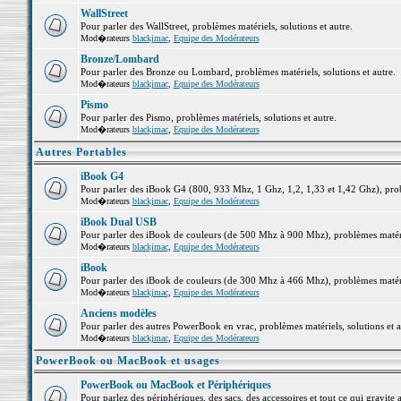
WallStreet
Pour parler des WallStreet, problèmes matériels, solutions et autre.
Mod�rateurs
blackjmac
,
Equipe des Modérateurs
Bronze/Lombard
Pour parler des Bronze ou Lombard, problèmes matériels, solutions et autre.
Mod�rateurs
blackjmac
,
Equipe des Modérateurs
Pismo
Pour parler des Pismo, problèmes matériels, solutions et autre.
Mod�rateurs
blackjmac
,
Equipe des Modérateurs
Autres Portables
iBook G4
Pour parler des iBook G4 (800, 933 Mhz, 1 Ghz, 1,2, 1,33 et 1,42 Ghz), probl
Mod�rateurs
blackjmac
,
Equipe des Modérateurs
iBook Dual USB
Pour parler des iBook de couleurs (de 500 Mhz à 900 Mhz), problèmes matériel
Mod�rateurs
blackjmac
,
Equipe des Modérateurs
iBook
Pour parler des iBook de couleurs (de 300 Mhz à 466 Mhz), problèmes matériel
Mod�rateurs
blackjmac
,
Equipe des Modérateurs
Anciens modèles
Pour parler des autres PowerBook en vrac, problèmes matériels, solutions et a
Mod�rateurs
blackjmac
,
Equipe des Modérateurs
PowerBook ou MacBook et usages
PowerBook ou MacBook et Périphériques
Pour parlez des périphériques, des sacs, des accessoires et tout ce qui grav