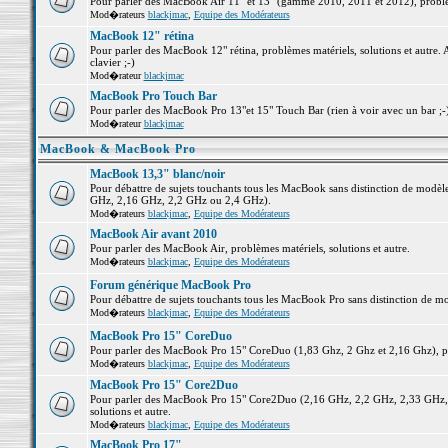
Pour parler des MacBook Air 11" et 13" (gamme 2010, 2011 et 2012), problème
Mod�rateurs
blackjmac
,
Equipe des Modérateurs
MacBook 12" rétina
Pour parler des MacBook 12" rétina, problèmes matériels, solutions et autre. 
clavier ;-)
Mod�rateur
blackjmac
MacBook Pro Touch Bar
Pour parler des MacBook Pro 13"et 15" Touch Bar (rien à voir avec un bar ;-) 
Mod�rateur
blackjmac
MacBook & MacBook Pro
MacBook 13,3" blanc/noir
Pour débattre de sujets touchants tous les MacBook sans distinction de mo
GHz, 2,16 GHz, 2,2 GHz ou 2,4 GHz).
Mod�rateurs
blackjmac
,
Equipe des Modérateurs
MacBook Air avant 2010
Pour parler des MacBook Air, problèmes matériels, solutions et autre.
Mod�rateurs
blackjmac
,
Equipe des Modérateurs
Forum générique MacBook Pro
Pour débattre de sujets touchants tous les MacBook Pro sans distinction de mo
Mod�rateurs
blackjmac
,
Equipe des Modérateurs
MacBook Pro 15" CoreDuo
Pour parler des MacBook Pro 15" CoreDuo (1,83 Ghz, 2 Ghz et 2,16 Ghz), pro
Mod�rateurs
blackjmac
,
Equipe des Modérateurs
MacBook Pro 15" Core2Duo
Pour parler des MacBook Pro 15" Core2Duo (2,16 GHz, 2,2 GHz, 2,33 GHz, 
solutions et autre.
Mod�rateurs
blackjmac
,
Equipe des Modérateurs
MacBook Pro 17"