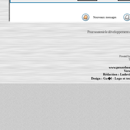
Nouveaux messages
Pour soutenir le développement du
Powered b
T
www.powerboo
Vers
Rédaction :
Ludovi
Design :
Ga�l
- Logo et te
Informations :
PowerBook
-
MacBook Pro
-
i