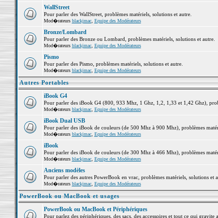
WallStreet
Pour parler des WallStreet, problèmes matériels, solutions et autre.
Mod�rateurs
blackjmac
,
Equipe des Modérateurs
Bronze/Lombard
Pour parler des Bronze ou Lombard, problèmes matériels, solutions et autre.
Mod�rateurs
blackjmac
,
Equipe des Modérateurs
Pismo
Pour parler des Pismo, problèmes matériels, solutions et autre.
Mod�rateurs
blackjmac
,
Equipe des Modérateurs
Autres Portables
iBook G4
Pour parler des iBook G4 (800, 933 Mhz, 1 Ghz, 1,2, 1,33 et 1,42 Ghz), probl
Mod�rateurs
blackjmac
,
Equipe des Modérateurs
iBook Dual USB
Pour parler des iBook de couleurs (de 500 Mhz à 900 Mhz), problèmes matériel
Mod�rateurs
blackjmac
,
Equipe des Modérateurs
iBook
Pour parler des iBook de couleurs (de 300 Mhz à 466 Mhz), problèmes matériel
Mod�rateurs
blackjmac
,
Equipe des Modérateurs
Anciens modèles
Pour parler des autres PowerBook en vrac, problèmes matériels, solutions et a
Mod�rateurs
blackjmac
,
Equipe des Modérateurs
PowerBook ou MacBook et usages
PowerBook ou MacBook et Périphériques
Pour parlez des périphériques, des sacs, des accessoires et tout ce qui grav