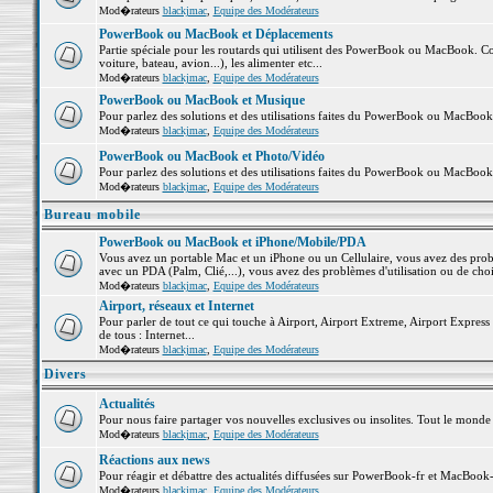
Mod�rateurs
blackjmac
,
Equipe des Modérateurs
PowerBook ou MacBook et Déplacements
Partie spéciale pour les routards qui utilisent des PowerBook ou MacBook. Co
voiture, bateau, avion...), les alimenter etc...
Mod�rateurs
blackjmac
,
Equipe des Modérateurs
PowerBook ou MacBook et Musique
Pour parlez des solutions et des utilisations faites du PowerBook ou MacBoo
Mod�rateurs
blackjmac
,
Equipe des Modérateurs
PowerBook ou MacBook et Photo/Vidéo
Pour parlez des solutions et des utilisations faites du PowerBook ou MacBook
Mod�rateurs
blackjmac
,
Equipe des Modérateurs
Bureau mobile
PowerBook ou MacBook et iPhone/Mobile/PDA
Vous avez un portable Mac et un iPhone ou un Cellulaire, vous avez des problè
avec un PDA (Palm, Clié,...), vous avez des problèmes d'utilisation ou de cho
Mod�rateurs
blackjmac
,
Equipe des Modérateurs
Airport, réseaux et Internet
Pour parler de tout ce qui touche à Airport, Airport Extreme, Airport Express e
de tous : Internet...
Mod�rateurs
blackjmac
,
Equipe des Modérateurs
Divers
Actualités
Pour nous faire partager vos nouvelles exclusives ou insolites. Tout le monde pe
Mod�rateurs
blackjmac
,
Equipe des Modérateurs
Réactions aux news
Pour réagir et débattre des actualités diffusées sur PowerBook-fr et MacBook-
Mod�rateurs
blackjmac
,
Equipe des Modérateurs