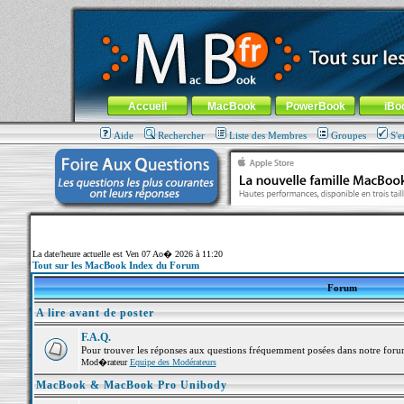
MacBook-fr.com : 100% Apple... 100% nomade !
Aller au contenu
-
Aller au menu général
-
Aller au menu de la
Menu général
Accueil
MacBook
PowerBook
iBo
Aide
Rechercher
Liste des Membres
Groupes
S'e
La date/heure actuelle est Ven 07 Ao� 2026 à 11:20
Tout sur les MacBook Index du Forum
Forum
A lire avant de poster
F.A.Q.
Pour trouver les réponses aux questions fréquemment posées dans notre foru
Mod�rateur
Equipe des Modérateurs
MacBook & MacBook Pro Unibody