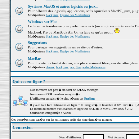
Systèmes MacOS et autres logiciels ou jeux...
Pour débattre des logiciels, applications, softs équivalents Mac/PC, jeux, plugi
Mod�rateurs
blackjmac
,
Equipe des Modérateurs
Windows sur Mac
Ce forum se transforme pour parler des soucis (ou non) rencontrés lors de l'i
MacBook Pro ou MacBook Air. On va faire ce qu'on peut...
Mod�rateurs
blackjmac
,
Equipe des Modérateurs
Suggestions
Pour partager vos suggestions sur ce site ou d'autres.
Mod�rateurs
blackjmac
,
Equipe des Modérateurs
MacBar
Pour discuter de tout et de rien, une place vraiment libre pour débattre (dans 
Mod�rateurs
ch-vox
,
blackjmac
,
ale
,
Equipe des Modérateurs
Qui est en ligne ?
Nos membres ont post� un total de
221225
messages
Nous avons
6368
membres enregistr�s
L'utilisateur enregistr� le plus r�cent est
Sterling
Il y a en tout
621
utilisateurs en ligne :: 0 Enregistr�, 0 Invisible et 621 Invit�s [
A
Le record du nombre d'utilisateurs en ligne est de
3728
le Mer 01 Avr 2026 à 2:12
Utilisateurs enregistr�s : Aucun
Ces donn�es sont bas�es sur les utilisateurs actifs des cinq derni�res minutes
Connexion
Nom d'utilisateur:
Mot de passe: