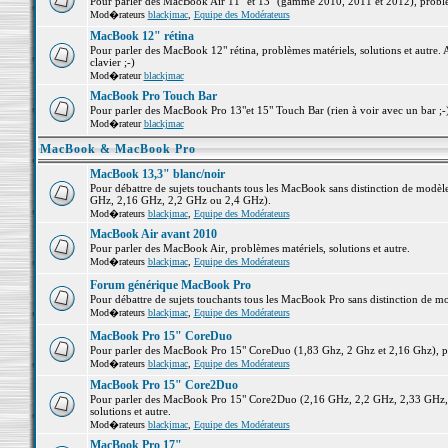
Pour parler des MacBook Air 11" et 13" (gamme 2010, 2011 et 2012), problème
Mod�rateurs
blackjmac
,
Equipe des Modérateurs
MacBook 12" rétina
Pour parler des MacBook 12" rétina, problèmes matériels, solutions et autre. 
clavier ;-)
Mod�rateur
blackjmac
MacBook Pro Touch Bar
Pour parler des MacBook Pro 13"et 15" Touch Bar (rien à voir avec un bar ;-) 
Mod�rateur
blackjmac
MacBook & MacBook Pro
MacBook 13,3" blanc/noir
Pour débattre de sujets touchants tous les MacBook sans distinction de mo
GHz, 2,16 GHz, 2,2 GHz ou 2,4 GHz).
Mod�rateurs
blackjmac
,
Equipe des Modérateurs
MacBook Air avant 2010
Pour parler des MacBook Air, problèmes matériels, solutions et autre.
Mod�rateurs
blackjmac
,
Equipe des Modérateurs
Forum générique MacBook Pro
Pour débattre de sujets touchants tous les MacBook Pro sans distinction de mo
Mod�rateurs
blackjmac
,
Equipe des Modérateurs
MacBook Pro 15" CoreDuo
Pour parler des MacBook Pro 15" CoreDuo (1,83 Ghz, 2 Ghz et 2,16 Ghz), pro
Mod�rateurs
blackjmac
,
Equipe des Modérateurs
MacBook Pro 15" Core2Duo
Pour parler des MacBook Pro 15" Core2Duo (2,16 GHz, 2,2 GHz, 2,33 GHz, 
solutions et autre.
Mod�rateurs
blackjmac
,
Equipe des Modérateurs
MacBook Pro 17"