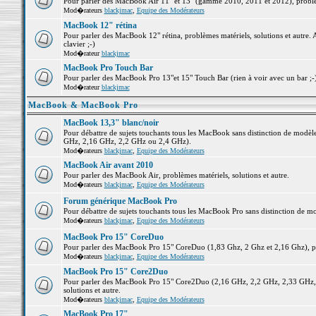
Pour parler des MacBook Air 11" et 13" (gamme 2010, 2011 et 2012), problème
Mod�rateurs
blackjmac
,
Equipe des Modérateurs
MacBook 12" rétina
Pour parler des MacBook 12" rétina, problèmes matériels, solutions et autre. 
clavier ;-)
Mod�rateur
blackjmac
MacBook Pro Touch Bar
Pour parler des MacBook Pro 13"et 15" Touch Bar (rien à voir avec un bar ;-) 
Mod�rateur
blackjmac
MacBook & MacBook Pro
MacBook 13,3" blanc/noir
Pour débattre de sujets touchants tous les MacBook sans distinction de mo
GHz, 2,16 GHz, 2,2 GHz ou 2,4 GHz).
Mod�rateurs
blackjmac
,
Equipe des Modérateurs
MacBook Air avant 2010
Pour parler des MacBook Air, problèmes matériels, solutions et autre.
Mod�rateurs
blackjmac
,
Equipe des Modérateurs
Forum générique MacBook Pro
Pour débattre de sujets touchants tous les MacBook Pro sans distinction de mo
Mod�rateurs
blackjmac
,
Equipe des Modérateurs
MacBook Pro 15" CoreDuo
Pour parler des MacBook Pro 15" CoreDuo (1,83 Ghz, 2 Ghz et 2,16 Ghz), pro
Mod�rateurs
blackjmac
,
Equipe des Modérateurs
MacBook Pro 15" Core2Duo
Pour parler des MacBook Pro 15" Core2Duo (2,16 GHz, 2,2 GHz, 2,33 GHz, 
solutions et autre.
Mod�rateurs
blackjmac
,
Equipe des Modérateurs
MacBook Pro 17"