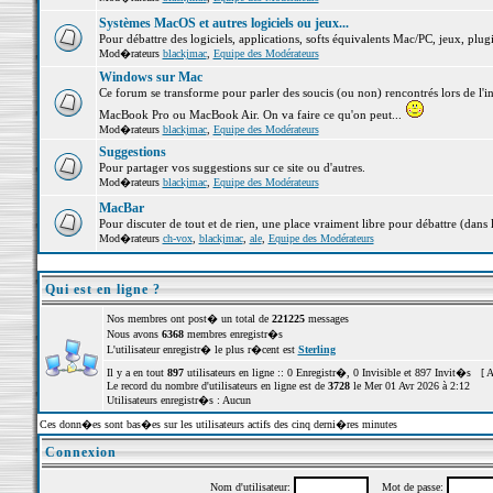
Systèmes MacOS et autres logiciels ou jeux...
Pour débattre des logiciels, applications, softs équivalents Mac/PC, jeux, plugi
Mod�rateurs
blackjmac
,
Equipe des Modérateurs
Windows sur Mac
Ce forum se transforme pour parler des soucis (ou non) rencontrés lors de l'i
MacBook Pro ou MacBook Air. On va faire ce qu'on peut...
Mod�rateurs
blackjmac
,
Equipe des Modérateurs
Suggestions
Pour partager vos suggestions sur ce site ou d'autres.
Mod�rateurs
blackjmac
,
Equipe des Modérateurs
MacBar
Pour discuter de tout et de rien, une place vraiment libre pour débattre (dans 
Mod�rateurs
ch-vox
,
blackjmac
,
ale
,
Equipe des Modérateurs
Qui est en ligne ?
Nos membres ont post� un total de
221225
messages
Nous avons
6368
membres enregistr�s
L'utilisateur enregistr� le plus r�cent est
Sterling
Il y a en tout
897
utilisateurs en ligne :: 0 Enregistr�, 0 Invisible et 897 Invit�s [
A
Le record du nombre d'utilisateurs en ligne est de
3728
le Mer 01 Avr 2026 à 2:12
Utilisateurs enregistr�s : Aucun
Ces donn�es sont bas�es sur les utilisateurs actifs des cinq derni�res minutes
Connexion
Nom d'utilisateur:
Mot de passe: