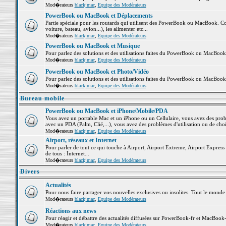
Mod�rateurs
blackjmac
,
Equipe des Modérateurs
PowerBook ou MacBook et Déplacements
Partie spéciale pour les routards qui utilisent des PowerBook ou MacBook. Co
voiture, bateau, avion...), les alimenter etc...
Mod�rateurs
blackjmac
,
Equipe des Modérateurs
PowerBook ou MacBook et Musique
Pour parlez des solutions et des utilisations faites du PowerBook ou MacBoo
Mod�rateurs
blackjmac
,
Equipe des Modérateurs
PowerBook ou MacBook et Photo/Vidéo
Pour parlez des solutions et des utilisations faites du PowerBook ou MacBook
Mod�rateurs
blackjmac
,
Equipe des Modérateurs
Bureau mobile
PowerBook ou MacBook et iPhone/Mobile/PDA
Vous avez un portable Mac et un iPhone ou un Cellulaire, vous avez des problè
avec un PDA (Palm, Clié,...), vous avez des problèmes d'utilisation ou de cho
Mod�rateurs
blackjmac
,
Equipe des Modérateurs
Airport, réseaux et Internet
Pour parler de tout ce qui touche à Airport, Airport Extreme, Airport Express e
de tous : Internet...
Mod�rateurs
blackjmac
,
Equipe des Modérateurs
Divers
Actualités
Pour nous faire partager vos nouvelles exclusives ou insolites. Tout le monde pe
Mod�rateurs
blackjmac
,
Equipe des Modérateurs
Réactions aux news
Pour réagir et débattre des actualités diffusées sur PowerBook-fr et MacBook-
Mod�rateurs
blackjmac
,
Equipe des Modérateurs