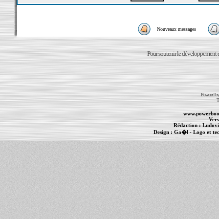
Nouveaux messages
Pour soutenir le développement du
Powered b
T
www.powerboo
Vers
Rédaction :
Ludovi
Design :
Ga�l
- Logo et te
Informations :
PowerBook
-
MacBook Pro
-
i