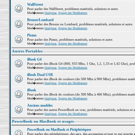
WallStreet
Pour parler des WallStreet, problèmes matériels, solutions et autre.
Mod�rateurs
blackjmac
,
Equipe des Modérateurs
Bronze/Lombard
Pour parler des Bronze ou Lombard, problèmes matériels, solutions et autre.
Mod�rateurs
blackjmac
,
Equipe des Modérateurs
Pismo
Pour parler des Pismo, problèmes matériels, solutions et autre.
Mod�rateurs
blackjmac
,
Equipe des Modérateurs
Autres Portables
iBook G4
Pour parler des iBook G4 (800, 933 Mhz, 1 Ghz, 1,2, 1,33 et 1,42 Ghz), probl
Mod�rateurs
blackjmac
,
Equipe des Modérateurs
iBook Dual USB
Pour parler des iBook de couleurs (de 500 Mhz à 900 Mhz), problèmes matériel
Mod�rateurs
blackjmac
,
Equipe des Modérateurs
iBook
Pour parler des iBook de couleurs (de 300 Mhz à 466 Mhz), problèmes matériel
Mod�rateurs
blackjmac
,
Equipe des Modérateurs
Anciens modèles
Pour parler des autres PowerBook en vrac, problèmes matériels, solutions et a
Mod�rateurs
blackjmac
,
Equipe des Modérateurs
PowerBook ou MacBook et usages
PowerBook ou MacBook et Périphériques
Pour parlez des périphériques, des sacs, des accessoires et tout ce qui grav