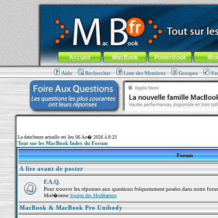
MacBook-fr.com : 100% Apple... 100% nomade !
Aller au contenu
-
Aller au menu général
-
Aller au menu de la
Menu général
Accueil
MacBook
PowerBook
iBo
Aide
Rechercher
Liste des Membres
Groupes
S'e
La date/heure actuelle est Jeu 06 Ao� 2026 à 8:23
Tout sur les MacBook Index du Forum
Forum
A lire avant de poster
F.A.Q.
Pour trouver les réponses aux questions fréquemment posées dans notre foru
Mod�rateur
Equipe des Modérateurs
MacBook & MacBook Pro Unibody