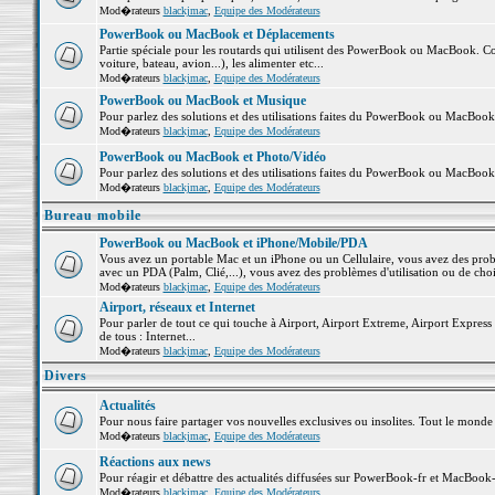
Mod�rateurs
blackjmac
,
Equipe des Modérateurs
PowerBook ou MacBook et Déplacements
Partie spéciale pour les routards qui utilisent des PowerBook ou MacBook. Co
voiture, bateau, avion...), les alimenter etc...
Mod�rateurs
blackjmac
,
Equipe des Modérateurs
PowerBook ou MacBook et Musique
Pour parlez des solutions et des utilisations faites du PowerBook ou MacBoo
Mod�rateurs
blackjmac
,
Equipe des Modérateurs
PowerBook ou MacBook et Photo/Vidéo
Pour parlez des solutions et des utilisations faites du PowerBook ou MacBook
Mod�rateurs
blackjmac
,
Equipe des Modérateurs
Bureau mobile
PowerBook ou MacBook et iPhone/Mobile/PDA
Vous avez un portable Mac et un iPhone ou un Cellulaire, vous avez des problè
avec un PDA (Palm, Clié,...), vous avez des problèmes d'utilisation ou de cho
Mod�rateurs
blackjmac
,
Equipe des Modérateurs
Airport, réseaux et Internet
Pour parler de tout ce qui touche à Airport, Airport Extreme, Airport Express e
de tous : Internet...
Mod�rateurs
blackjmac
,
Equipe des Modérateurs
Divers
Actualités
Pour nous faire partager vos nouvelles exclusives ou insolites. Tout le monde pe
Mod�rateurs
blackjmac
,
Equipe des Modérateurs
Réactions aux news
Pour réagir et débattre des actualités diffusées sur PowerBook-fr et MacBook-
Mod�rateurs
blackjmac
,
Equipe des Modérateurs