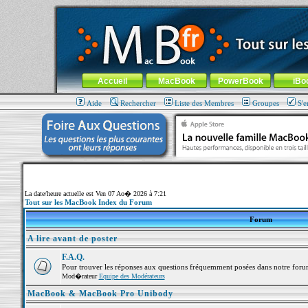
MacBook-fr.com : 100% Apple... 100% nomade !
Aller au contenu
-
Aller au menu général
-
Aller au menu de la
Menu général
Accueil
MacBook
PowerBook
iBo
Aide
Rechercher
Liste des Membres
Groupes
S'e
La date/heure actuelle est Ven 07 Ao� 2026 à 7:21
Tout sur les MacBook Index du Forum
Forum
A lire avant de poster
F.A.Q.
Pour trouver les réponses aux questions fréquemment posées dans notre foru
Mod�rateur
Equipe des Modérateurs
MacBook & MacBook Pro Unibody