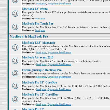
Pour parler des MacBook Air 11" et 13" (gamme 2010, 2011 et 2012), problème
Mod�rateurs
blackjmac
,
Equipe des Modérateurs
MacBook 12" rétina
Pour parler des MacBook 12" rétina, problèmes matériels, solutions et autre. 
clavier ;-)
Mod�rateur
blackjmac
MacBook Pro Touch Bar
Pour parler des MacBook Pro 13"et 15" Touch Bar (rien à voir avec un bar ;-) 
Mod�rateur
blackjmac
MacBook & MacBook Pro
MacBook 13,3" blanc/noir
Pour débattre de sujets touchants tous les MacBook sans distinction de mo
GHz, 2,16 GHz, 2,2 GHz ou 2,4 GHz).
Mod�rateurs
blackjmac
,
Equipe des Modérateurs
MacBook Air avant 2010
Pour parler des MacBook Air, problèmes matériels, solutions et autre.
Mod�rateurs
blackjmac
,
Equipe des Modérateurs
Forum générique MacBook Pro
Pour débattre de sujets touchants tous les MacBook Pro sans distinction de mo
Mod�rateurs
blackjmac
,
Equipe des Modérateurs
MacBook Pro 15" CoreDuo
Pour parler des MacBook Pro 15" CoreDuo (1,83 Ghz, 2 Ghz et 2,16 Ghz), pro
Mod�rateurs
blackjmac
,
Equipe des Modérateurs
MacBook Pro 15" Core2Duo
Pour parler des MacBook Pro 15" Core2Duo (2,16 GHz, 2,2 GHz, 2,33 GHz, 
solutions et autre.
Mod�rateurs
blackjmac
,
Equipe des Modérateurs
MacBook Pro 17"