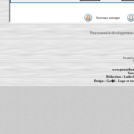
Nouveaux messages
Pour soutenir le développement du
Powered b
T
www.powerboo
Vers
Rédaction :
Ludovi
Design :
Ga�l
- Logo et te
Informations :
PowerBook
-
MacBook Pro
-
i