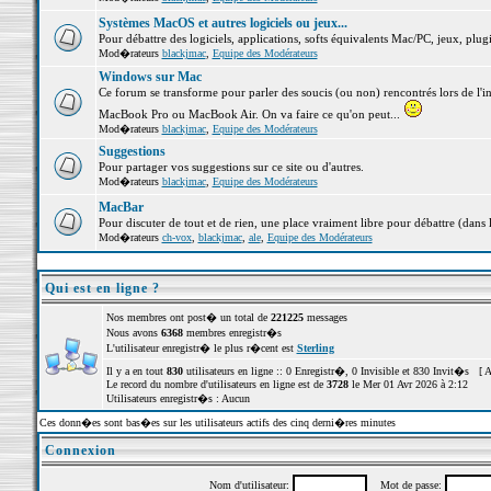
Systèmes MacOS et autres logiciels ou jeux...
Pour débattre des logiciels, applications, softs équivalents Mac/PC, jeux, plugi
Mod�rateurs
blackjmac
,
Equipe des Modérateurs
Windows sur Mac
Ce forum se transforme pour parler des soucis (ou non) rencontrés lors de l'i
MacBook Pro ou MacBook Air. On va faire ce qu'on peut...
Mod�rateurs
blackjmac
,
Equipe des Modérateurs
Suggestions
Pour partager vos suggestions sur ce site ou d'autres.
Mod�rateurs
blackjmac
,
Equipe des Modérateurs
MacBar
Pour discuter de tout et de rien, une place vraiment libre pour débattre (dans 
Mod�rateurs
ch-vox
,
blackjmac
,
ale
,
Equipe des Modérateurs
Qui est en ligne ?
Nos membres ont post� un total de
221225
messages
Nous avons
6368
membres enregistr�s
L'utilisateur enregistr� le plus r�cent est
Sterling
Il y a en tout
830
utilisateurs en ligne :: 0 Enregistr�, 0 Invisible et 830 Invit�s [
A
Le record du nombre d'utilisateurs en ligne est de
3728
le Mer 01 Avr 2026 à 2:12
Utilisateurs enregistr�s : Aucun
Ces donn�es sont bas�es sur les utilisateurs actifs des cinq derni�res minutes
Connexion
Nom d'utilisateur:
Mot de passe: