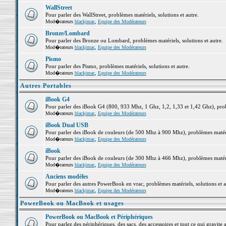
WallStreet
Pour parler des WallStreet, problèmes matériels, solutions et autre.
Mod�rateurs
blackjmac
,
Equipe des Modérateurs
Bronze/Lombard
Pour parler des Bronze ou Lombard, problèmes matériels, solutions et autre.
Mod�rateurs
blackjmac
,
Equipe des Modérateurs
Pismo
Pour parler des Pismo, problèmes matériels, solutions et autre.
Mod�rateurs
blackjmac
,
Equipe des Modérateurs
Autres Portables
iBook G4
Pour parler des iBook G4 (800, 933 Mhz, 1 Ghz, 1,2, 1,33 et 1,42 Ghz), probl
Mod�rateurs
blackjmac
,
Equipe des Modérateurs
iBook Dual USB
Pour parler des iBook de couleurs (de 500 Mhz à 900 Mhz), problèmes matériel
Mod�rateurs
blackjmac
,
Equipe des Modérateurs
iBook
Pour parler des iBook de couleurs (de 300 Mhz à 466 Mhz), problèmes matériel
Mod�rateurs
blackjmac
,
Equipe des Modérateurs
Anciens modèles
Pour parler des autres PowerBook en vrac, problèmes matériels, solutions et a
Mod�rateurs
blackjmac
,
Equipe des Modérateurs
PowerBook ou MacBook et usages
PowerBook ou MacBook et Périphériques
Pour parlez des périphériques, des sacs, des accessoires et tout ce qui grav