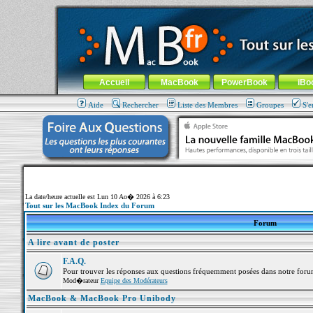
MacBook-fr.com : 100% Apple... 100% nomade !
Aller au contenu
-
Aller au menu général
-
Aller au menu de la
Menu général
Accueil
MacBook
PowerBook
iBo
Aide
Rechercher
Liste des Membres
Groupes
S'e
La date/heure actuelle est Lun 10 Ao� 2026 à 6:23
Tout sur les MacBook Index du Forum
Forum
A lire avant de poster
F.A.Q.
Pour trouver les réponses aux questions fréquemment posées dans notre foru
Mod�rateur
Equipe des Modérateurs
MacBook & MacBook Pro Unibody