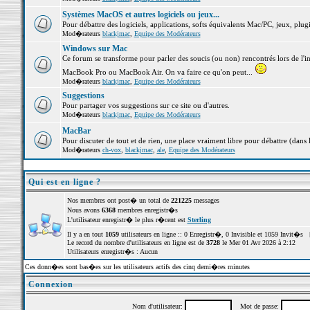
Systèmes MacOS et autres logiciels ou jeux...
Pour débattre des logiciels, applications, softs équivalents Mac/PC, jeux, plugi
Mod�rateurs
blackjmac
,
Equipe des Modérateurs
Windows sur Mac
Ce forum se transforme pour parler des soucis (ou non) rencontrés lors de l'i
MacBook Pro ou MacBook Air. On va faire ce qu'on peut...
Mod�rateurs
blackjmac
,
Equipe des Modérateurs
Suggestions
Pour partager vos suggestions sur ce site ou d'autres.
Mod�rateurs
blackjmac
,
Equipe des Modérateurs
MacBar
Pour discuter de tout et de rien, une place vraiment libre pour débattre (dans 
Mod�rateurs
ch-vox
,
blackjmac
,
ale
,
Equipe des Modérateurs
Qui est en ligne ?
Nos membres ont post� un total de
221225
messages
Nous avons
6368
membres enregistr�s
L'utilisateur enregistr� le plus r�cent est
Sterling
Il y a en tout
1059
utilisateurs en ligne :: 0 Enregistr�, 0 Invisible et 1059 Invit�s 
Le record du nombre d'utilisateurs en ligne est de
3728
le Mer 01 Avr 2026 à 2:12
Utilisateurs enregistr�s : Aucun
Ces donn�es sont bas�es sur les utilisateurs actifs des cinq derni�res minutes
Connexion
Nom d'utilisateur:
Mot de passe: