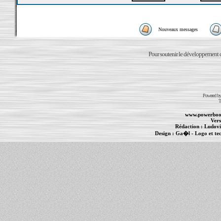
Nouveaux messages
Pour soutenir le développement du
Powered b
T
www.powerboo
Vers
Rédaction :
Ludovi
Design :
Ga�l
- Logo et te
Informations :
PowerBook
-
MacBook Pro
-
i