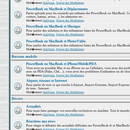
Mod�rateurs
blackjmac
,
Equipe des Modérateurs
PowerBook ou MacBook et Déplacements
Partie spéciale pour les routards qui utilisent des PowerBook ou MacBook. Co
voiture, bateau, avion...), les alimenter etc...
Mod�rateurs
blackjmac
,
Equipe des Modérateurs
PowerBook ou MacBook et Musique
Pour parlez des solutions et des utilisations faites du PowerBook ou MacBoo
Mod�rateurs
blackjmac
,
Equipe des Modérateurs
PowerBook ou MacBook et Photo/Vidéo
Pour parlez des solutions et des utilisations faites du PowerBook ou MacBook
Mod�rateurs
blackjmac
,
Equipe des Modérateurs
Bureau mobile
PowerBook ou MacBook et iPhone/Mobile/PDA
Vous avez un portable Mac et un iPhone ou un Cellulaire, vous avez des problè
avec un PDA (Palm, Clié,...), vous avez des problèmes d'utilisation ou de cho
Mod�rateurs
blackjmac
,
Equipe des Modérateurs
Airport, réseaux et Internet
Pour parler de tout ce qui touche à Airport, Airport Extreme, Airport Express e
de tous : Internet...
Mod�rateurs
blackjmac
,
Equipe des Modérateurs
Divers
Actualités
Pour nous faire partager vos nouvelles exclusives ou insolites. Tout le monde pe
Mod�rateurs
blackjmac
,
Equipe des Modérateurs
Réactions aux news
Pour réagir et débattre des actualités diffusées sur PowerBook-fr et MacBook-
Mod�rateurs
blackjmac
,
Equipe des Modérateurs