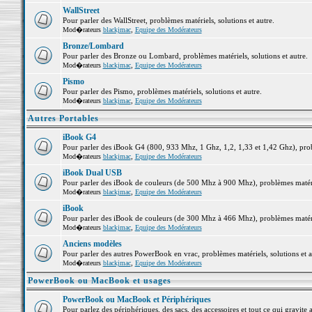
WallStreet
Pour parler des WallStreet, problèmes matériels, solutions et autre.
Mod�rateurs
blackjmac
,
Equipe des Modérateurs
Bronze/Lombard
Pour parler des Bronze ou Lombard, problèmes matériels, solutions et autre.
Mod�rateurs
blackjmac
,
Equipe des Modérateurs
Pismo
Pour parler des Pismo, problèmes matériels, solutions et autre.
Mod�rateurs
blackjmac
,
Equipe des Modérateurs
Autres Portables
iBook G4
Pour parler des iBook G4 (800, 933 Mhz, 1 Ghz, 1,2, 1,33 et 1,42 Ghz), probl
Mod�rateurs
blackjmac
,
Equipe des Modérateurs
iBook Dual USB
Pour parler des iBook de couleurs (de 500 Mhz à 900 Mhz), problèmes matériel
Mod�rateurs
blackjmac
,
Equipe des Modérateurs
iBook
Pour parler des iBook de couleurs (de 300 Mhz à 466 Mhz), problèmes matériel
Mod�rateurs
blackjmac
,
Equipe des Modérateurs
Anciens modèles
Pour parler des autres PowerBook en vrac, problèmes matériels, solutions et a
Mod�rateurs
blackjmac
,
Equipe des Modérateurs
PowerBook ou MacBook et usages
PowerBook ou MacBook et Périphériques
Pour parlez des périphériques, des sacs, des accessoires et tout ce qui grav