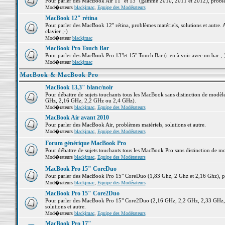
Pour parler des MacBook Air 11" et 13" (gamme 2010, 2011 et 2012), problème
Mod�rateurs
blackjmac
,
Equipe des Modérateurs
MacBook 12" rétina
Pour parler des MacBook 12" rétina, problèmes matériels, solutions et autre. 
clavier ;-)
Mod�rateur
blackjmac
MacBook Pro Touch Bar
Pour parler des MacBook Pro 13"et 15" Touch Bar (rien à voir avec un bar ;-) 
Mod�rateur
blackjmac
MacBook & MacBook Pro
MacBook 13,3" blanc/noir
Pour débattre de sujets touchants tous les MacBook sans distinction de mo
GHz, 2,16 GHz, 2,2 GHz ou 2,4 GHz).
Mod�rateurs
blackjmac
,
Equipe des Modérateurs
MacBook Air avant 2010
Pour parler des MacBook Air, problèmes matériels, solutions et autre.
Mod�rateurs
blackjmac
,
Equipe des Modérateurs
Forum générique MacBook Pro
Pour débattre de sujets touchants tous les MacBook Pro sans distinction de mo
Mod�rateurs
blackjmac
,
Equipe des Modérateurs
MacBook Pro 15" CoreDuo
Pour parler des MacBook Pro 15" CoreDuo (1,83 Ghz, 2 Ghz et 2,16 Ghz), pro
Mod�rateurs
blackjmac
,
Equipe des Modérateurs
MacBook Pro 15" Core2Duo
Pour parler des MacBook Pro 15" Core2Duo (2,16 GHz, 2,2 GHz, 2,33 GHz, 
solutions et autre.
Mod�rateurs
blackjmac
,
Equipe des Modérateurs
MacBook Pro 17"