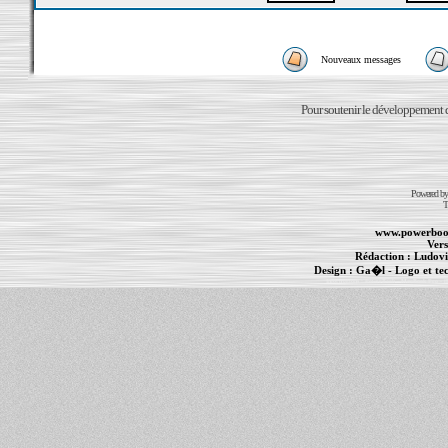
Nouveaux messages
Pour soutenir le développement du
Powered b
T
www.powerboo
Vers
Rédaction :
Ludovi
Design :
Ga�l
- Logo et te
Informations :
PowerBook
-
MacBook Pro
-
i