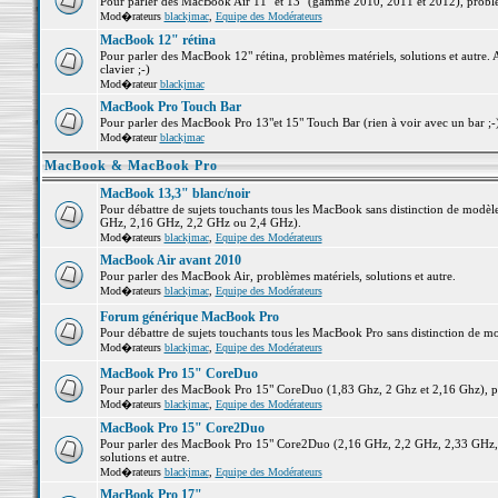
Pour parler des MacBook Air 11" et 13" (gamme 2010, 2011 et 2012), problème
Mod�rateurs
blackjmac
,
Equipe des Modérateurs
MacBook 12" rétina
Pour parler des MacBook 12" rétina, problèmes matériels, solutions et autre. 
clavier ;-)
Mod�rateur
blackjmac
MacBook Pro Touch Bar
Pour parler des MacBook Pro 13"et 15" Touch Bar (rien à voir avec un bar ;-) 
Mod�rateur
blackjmac
MacBook & MacBook Pro
MacBook 13,3" blanc/noir
Pour débattre de sujets touchants tous les MacBook sans distinction de mo
GHz, 2,16 GHz, 2,2 GHz ou 2,4 GHz).
Mod�rateurs
blackjmac
,
Equipe des Modérateurs
MacBook Air avant 2010
Pour parler des MacBook Air, problèmes matériels, solutions et autre.
Mod�rateurs
blackjmac
,
Equipe des Modérateurs
Forum générique MacBook Pro
Pour débattre de sujets touchants tous les MacBook Pro sans distinction de mo
Mod�rateurs
blackjmac
,
Equipe des Modérateurs
MacBook Pro 15" CoreDuo
Pour parler des MacBook Pro 15" CoreDuo (1,83 Ghz, 2 Ghz et 2,16 Ghz), pro
Mod�rateurs
blackjmac
,
Equipe des Modérateurs
MacBook Pro 15" Core2Duo
Pour parler des MacBook Pro 15" Core2Duo (2,16 GHz, 2,2 GHz, 2,33 GHz, 
solutions et autre.
Mod�rateurs
blackjmac
,
Equipe des Modérateurs
MacBook Pro 17"