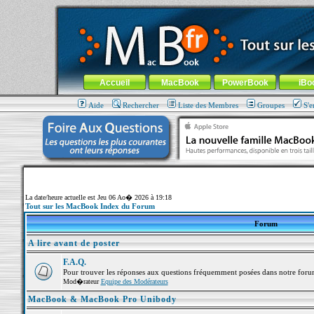
MacBook-fr.com : 100% Apple... 100% nomade !
Aller au contenu
-
Aller au menu général
-
Aller au menu de la
Menu général
Accueil
MacBook
PowerBook
iBo
Aide
Rechercher
Liste des Membres
Groupes
S'e
La date/heure actuelle est Jeu 06 Ao� 2026 à 19:18
Tout sur les MacBook Index du Forum
Forum
A lire avant de poster
F.A.Q.
Pour trouver les réponses aux questions fréquemment posées dans notre foru
Mod�rateur
Equipe des Modérateurs
MacBook & MacBook Pro Unibody