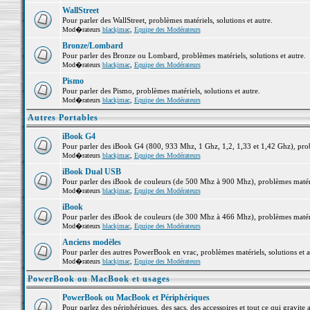
WallStreet
Pour parler des WallStreet, problèmes matériels, solutions et autre.
Mod�rateurs
blackjmac
,
Equipe des Modérateurs
Bronze/Lombard
Pour parler des Bronze ou Lombard, problèmes matériels, solutions et autre.
Mod�rateurs
blackjmac
,
Equipe des Modérateurs
Pismo
Pour parler des Pismo, problèmes matériels, solutions et autre.
Mod�rateurs
blackjmac
,
Equipe des Modérateurs
Autres Portables
iBook G4
Pour parler des iBook G4 (800, 933 Mhz, 1 Ghz, 1,2, 1,33 et 1,42 Ghz), probl
Mod�rateurs
blackjmac
,
Equipe des Modérateurs
iBook Dual USB
Pour parler des iBook de couleurs (de 500 Mhz à 900 Mhz), problèmes matériel
Mod�rateurs
blackjmac
,
Equipe des Modérateurs
iBook
Pour parler des iBook de couleurs (de 300 Mhz à 466 Mhz), problèmes matériel
Mod�rateurs
blackjmac
,
Equipe des Modérateurs
Anciens modèles
Pour parler des autres PowerBook en vrac, problèmes matériels, solutions et a
Mod�rateurs
blackjmac
,
Equipe des Modérateurs
PowerBook ou MacBook et usages
PowerBook ou MacBook et Périphériques
Pour parlez des périphériques, des sacs, des accessoires et tout ce qui grav