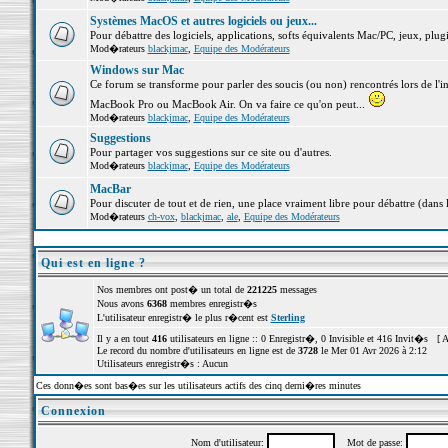
Systèmes MacOS et autres logiciels ou jeux...
Pour débattre des logiciels, applications, softs équivalents Mac/PC, jeux, plugi
Mod�rateurs
blackjmac
,
Equipe des Modérateurs
Windows sur Mac
Ce forum se transforme pour parler des soucis (ou non) rencontrés lors de l'i
MacBook Pro ou MacBook Air. On va faire ce qu'on peut...
Mod�rateurs
blackjmac
,
Equipe des Modérateurs
Suggestions
Pour partager vos suggestions sur ce site ou d'autres.
Mod�rateurs
blackjmac
,
Equipe des Modérateurs
MacBar
Pour discuter de tout et de rien, une place vraiment libre pour débattre (dans 
Mod�rateurs
ch-vox
,
blackjmac
,
ale
,
Equipe des Modérateurs
Qui est en ligne ?
Nos membres ont post� un total de
221225
messages
Nous avons
6368
membres enregistr�s
L'utilisateur enregistr� le plus r�cent est
Sterling
Il y a en tout
416
utilisateurs en ligne :: 0 Enregistr�, 0 Invisible et 416 Invit�s [
A
Le record du nombre d'utilisateurs en ligne est de
3728
le Mer 01 Avr 2026 à 2:12
Utilisateurs enregistr�s : Aucun
Ces donn�es sont bas�es sur les utilisateurs actifs des cinq derni�res minutes
Connexion
Nom d'utilisateur:
Mot de passe: