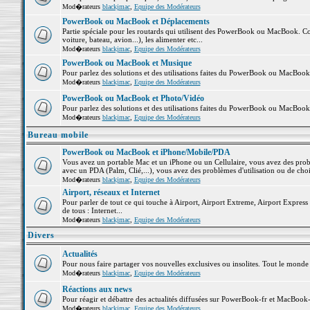
Mod�rateurs
blackjmac
,
Equipe des Modérateurs
PowerBook ou MacBook et Déplacements
Partie spéciale pour les routards qui utilisent des PowerBook ou MacBook. Co
voiture, bateau, avion...), les alimenter etc...
Mod�rateurs
blackjmac
,
Equipe des Modérateurs
PowerBook ou MacBook et Musique
Pour parlez des solutions et des utilisations faites du PowerBook ou MacBoo
Mod�rateurs
blackjmac
,
Equipe des Modérateurs
PowerBook ou MacBook et Photo/Vidéo
Pour parlez des solutions et des utilisations faites du PowerBook ou MacBook
Mod�rateurs
blackjmac
,
Equipe des Modérateurs
Bureau mobile
PowerBook ou MacBook et iPhone/Mobile/PDA
Vous avez un portable Mac et un iPhone ou un Cellulaire, vous avez des problè
avec un PDA (Palm, Clié,...), vous avez des problèmes d'utilisation ou de cho
Mod�rateurs
blackjmac
,
Equipe des Modérateurs
Airport, réseaux et Internet
Pour parler de tout ce qui touche à Airport, Airport Extreme, Airport Express e
de tous : Internet...
Mod�rateurs
blackjmac
,
Equipe des Modérateurs
Divers
Actualités
Pour nous faire partager vos nouvelles exclusives ou insolites. Tout le monde pe
Mod�rateurs
blackjmac
,
Equipe des Modérateurs
Réactions aux news
Pour réagir et débattre des actualités diffusées sur PowerBook-fr et MacBook-
Mod�rateurs
blackjmac
,
Equipe des Modérateurs