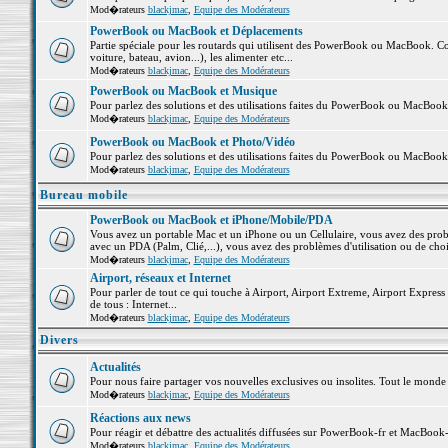
Mod�rateurs
blackjmac
,
Equipe des Modérateurs
PowerBook ou MacBook et Déplacements
Partie spéciale pour les routards qui utilisent des PowerBook ou MacBook. Co
voiture, bateau, avion...), les alimenter etc...
Mod�rateurs
blackjmac
,
Equipe des Modérateurs
PowerBook ou MacBook et Musique
Pour parlez des solutions et des utilisations faites du PowerBook ou MacBoo
Mod�rateurs
blackjmac
,
Equipe des Modérateurs
PowerBook ou MacBook et Photo/Vidéo
Pour parlez des solutions et des utilisations faites du PowerBook ou MacBook
Mod�rateurs
blackjmac
,
Equipe des Modérateurs
Bureau mobile
PowerBook ou MacBook et iPhone/Mobile/PDA
Vous avez un portable Mac et un iPhone ou un Cellulaire, vous avez des problè
avec un PDA (Palm, Clié,...), vous avez des problèmes d'utilisation ou de cho
Mod�rateurs
blackjmac
,
Equipe des Modérateurs
Airport, réseaux et Internet
Pour parler de tout ce qui touche à Airport, Airport Extreme, Airport Express e
de tous : Internet...
Mod�rateurs
blackjmac
,
Equipe des Modérateurs
Divers
Actualités
Pour nous faire partager vos nouvelles exclusives ou insolites. Tout le monde pe
Mod�rateurs
blackjmac
,
Equipe des Modérateurs
Réactions aux news
Pour réagir et débattre des actualités diffusées sur PowerBook-fr et MacBook-
Mod�rateurs
blackjmac
,
Equipe des Modérateurs