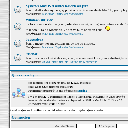
Systèmes MacOS et autres logiciels ou jeux...
Pour débattre des logiciels, applications, softs équivalents Mac/PC, jeux, plugi
Mod�rateurs
blackjmac
,
Equipe des Modérateurs
Windows sur Mac
Ce forum se transforme pour parler des soucis (ou non) rencontrés lors de l'i
MacBook Pro ou MacBook Air. On va faire ce qu'on peut...
Mod�rateurs
blackjmac
,
Equipe des Modérateurs
Suggestions
Pour partager vos suggestions sur ce site ou d'autres.
Mod�rateurs
blackjmac
,
Equipe des Modérateurs
MacBar
Pour discuter de tout et de rien, une place vraiment libre pour débattre (dans 
Mod�rateurs
ch-vox
,
blackjmac
,
ale
,
Equipe des Modérateurs
Qui est en ligne ?
Nos membres ont post� un total de
221225
messages
Nous avons
6368
membres enregistr�s
L'utilisateur enregistr� le plus r�cent est
Sterling
Il y a en tout
2279
utilisateurs en ligne :: 0 Enregistr�, 0 Invisible et 2279 Invit�s 
Le record du nombre d'utilisateurs en ligne est de
3728
le Mer 01 Avr 2026 à 2:12
Utilisateurs enregistr�s : Aucun
Ces donn�es sont bas�es sur les utilisateurs actifs des cinq derni�res minutes
Connexion
Nom d'utilisateur:
Mot de passe: