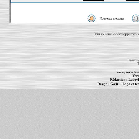
Nouveaux messages
Pour soutenir le développement du
Powered b
T
www.powerboo
Vers
Rédaction :
Ludovi
Design :
Ga�l
- Logo et te
Informations :
PowerBook
-
MacBook Pro
-
i