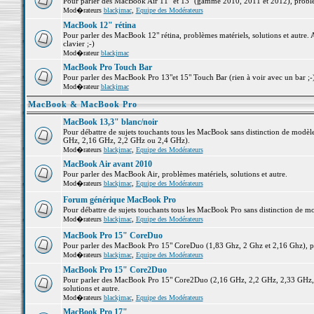
Pour parler des MacBook Air 11" et 13" (gamme 2010, 2011 et 2012), problème
Mod�rateurs
blackjmac
,
Equipe des Modérateurs
MacBook 12" rétina
Pour parler des MacBook 12" rétina, problèmes matériels, solutions et autre. 
clavier ;-)
Mod�rateur
blackjmac
MacBook Pro Touch Bar
Pour parler des MacBook Pro 13"et 15" Touch Bar (rien à voir avec un bar ;-) 
Mod�rateur
blackjmac
MacBook & MacBook Pro
MacBook 13,3" blanc/noir
Pour débattre de sujets touchants tous les MacBook sans distinction de mo
GHz, 2,16 GHz, 2,2 GHz ou 2,4 GHz).
Mod�rateurs
blackjmac
,
Equipe des Modérateurs
MacBook Air avant 2010
Pour parler des MacBook Air, problèmes matériels, solutions et autre.
Mod�rateurs
blackjmac
,
Equipe des Modérateurs
Forum générique MacBook Pro
Pour débattre de sujets touchants tous les MacBook Pro sans distinction de mo
Mod�rateurs
blackjmac
,
Equipe des Modérateurs
MacBook Pro 15" CoreDuo
Pour parler des MacBook Pro 15" CoreDuo (1,83 Ghz, 2 Ghz et 2,16 Ghz), pro
Mod�rateurs
blackjmac
,
Equipe des Modérateurs
MacBook Pro 15" Core2Duo
Pour parler des MacBook Pro 15" Core2Duo (2,16 GHz, 2,2 GHz, 2,33 GHz, 
solutions et autre.
Mod�rateurs
blackjmac
,
Equipe des Modérateurs
MacBook Pro 17"