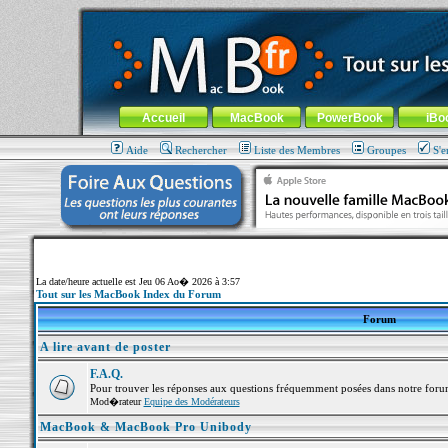
MacBook-fr.com : 100% Apple... 100% nomade !
Aller au contenu
-
Aller au menu général
-
Aller au menu de la
Menu général
Accueil
MacBook
PowerBook
iBo
Aide
Rechercher
Liste des Membres
Groupes
S'e
La date/heure actuelle est Jeu 06 Ao� 2026 à 3:57
Tout sur les MacBook Index du Forum
Forum
A lire avant de poster
F.A.Q.
Pour trouver les réponses aux questions fréquemment posées dans notre foru
Mod�rateur
Equipe des Modérateurs
MacBook & MacBook Pro Unibody