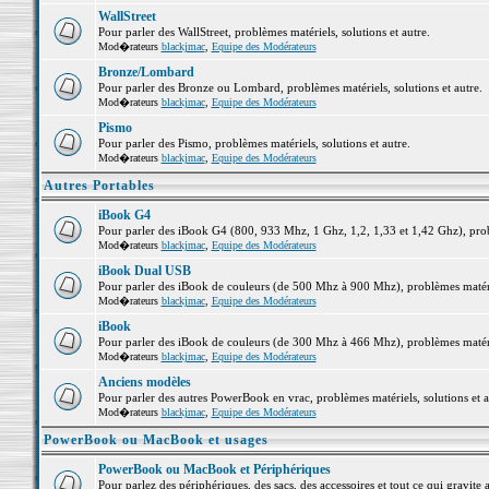
WallStreet
Pour parler des WallStreet, problèmes matériels, solutions et autre.
Mod�rateurs
blackjmac
,
Equipe des Modérateurs
Bronze/Lombard
Pour parler des Bronze ou Lombard, problèmes matériels, solutions et autre.
Mod�rateurs
blackjmac
,
Equipe des Modérateurs
Pismo
Pour parler des Pismo, problèmes matériels, solutions et autre.
Mod�rateurs
blackjmac
,
Equipe des Modérateurs
Autres Portables
iBook G4
Pour parler des iBook G4 (800, 933 Mhz, 1 Ghz, 1,2, 1,33 et 1,42 Ghz), probl
Mod�rateurs
blackjmac
,
Equipe des Modérateurs
iBook Dual USB
Pour parler des iBook de couleurs (de 500 Mhz à 900 Mhz), problèmes matériel
Mod�rateurs
blackjmac
,
Equipe des Modérateurs
iBook
Pour parler des iBook de couleurs (de 300 Mhz à 466 Mhz), problèmes matériel
Mod�rateurs
blackjmac
,
Equipe des Modérateurs
Anciens modèles
Pour parler des autres PowerBook en vrac, problèmes matériels, solutions et a
Mod�rateurs
blackjmac
,
Equipe des Modérateurs
PowerBook ou MacBook et usages
PowerBook ou MacBook et Périphériques
Pour parlez des périphériques, des sacs, des accessoires et tout ce qui grav