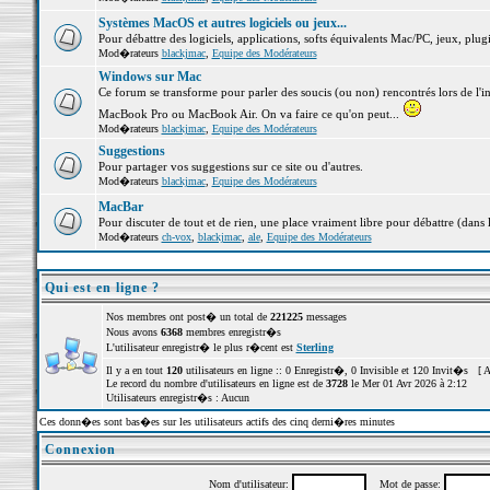
Systèmes MacOS et autres logiciels ou jeux...
Pour débattre des logiciels, applications, softs équivalents Mac/PC, jeux, plugi
Mod�rateurs
blackjmac
,
Equipe des Modérateurs
Windows sur Mac
Ce forum se transforme pour parler des soucis (ou non) rencontrés lors de l'i
MacBook Pro ou MacBook Air. On va faire ce qu'on peut...
Mod�rateurs
blackjmac
,
Equipe des Modérateurs
Suggestions
Pour partager vos suggestions sur ce site ou d'autres.
Mod�rateurs
blackjmac
,
Equipe des Modérateurs
MacBar
Pour discuter de tout et de rien, une place vraiment libre pour débattre (dans 
Mod�rateurs
ch-vox
,
blackjmac
,
ale
,
Equipe des Modérateurs
Qui est en ligne ?
Nos membres ont post� un total de
221225
messages
Nous avons
6368
membres enregistr�s
L'utilisateur enregistr� le plus r�cent est
Sterling
Il y a en tout
120
utilisateurs en ligne :: 0 Enregistr�, 0 Invisible et 120 Invit�s [
A
Le record du nombre d'utilisateurs en ligne est de
3728
le Mer 01 Avr 2026 à 2:12
Utilisateurs enregistr�s : Aucun
Ces donn�es sont bas�es sur les utilisateurs actifs des cinq derni�res minutes
Connexion
Nom d'utilisateur:
Mot de passe: