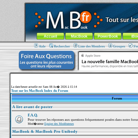
MacBook-fr.com : 100% Apple... 100% nomade !
Aller au contenu
-
Aller au menu général
-
Aller au menu de la
Menu général
Accueil
MacBook
PowerBook
iBo
Aide
Rechercher
Liste des Membres
Groupes
S'e
La date/heure actuelle est Sam 08 Ao� 2026 à 15:14
Tout sur les MacBook Index du Forum
Forum
A lire avant de poster
F.A.Q.
Pour trouver les réponses aux questions fréquemment posées dans notre foru
Mod�rateur
Equipe des Modérateurs
MacBook & MacBook Pro Unibody