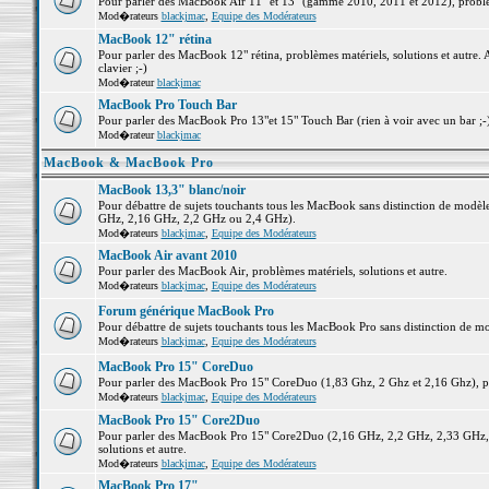
Pour parler des MacBook Air 11" et 13" (gamme 2010, 2011 et 2012), problème
Mod�rateurs
blackjmac
,
Equipe des Modérateurs
MacBook 12" rétina
Pour parler des MacBook 12" rétina, problèmes matériels, solutions et autre. 
clavier ;-)
Mod�rateur
blackjmac
MacBook Pro Touch Bar
Pour parler des MacBook Pro 13"et 15" Touch Bar (rien à voir avec un bar ;-) 
Mod�rateur
blackjmac
MacBook & MacBook Pro
MacBook 13,3" blanc/noir
Pour débattre de sujets touchants tous les MacBook sans distinction de mo
GHz, 2,16 GHz, 2,2 GHz ou 2,4 GHz).
Mod�rateurs
blackjmac
,
Equipe des Modérateurs
MacBook Air avant 2010
Pour parler des MacBook Air, problèmes matériels, solutions et autre.
Mod�rateurs
blackjmac
,
Equipe des Modérateurs
Forum générique MacBook Pro
Pour débattre de sujets touchants tous les MacBook Pro sans distinction de mo
Mod�rateurs
blackjmac
,
Equipe des Modérateurs
MacBook Pro 15" CoreDuo
Pour parler des MacBook Pro 15" CoreDuo (1,83 Ghz, 2 Ghz et 2,16 Ghz), pro
Mod�rateurs
blackjmac
,
Equipe des Modérateurs
MacBook Pro 15" Core2Duo
Pour parler des MacBook Pro 15" Core2Duo (2,16 GHz, 2,2 GHz, 2,33 GHz, 
solutions et autre.
Mod�rateurs
blackjmac
,
Equipe des Modérateurs
MacBook Pro 17"