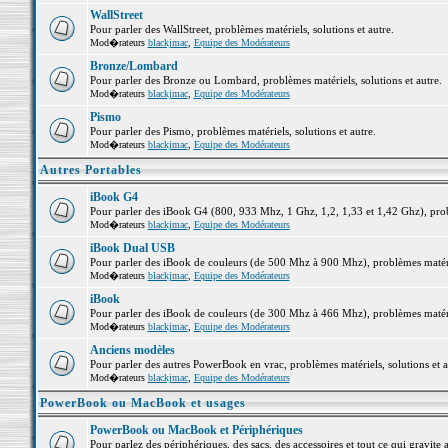
WallStreet
Pour parler des WallStreet, problèmes matériels, solutions et autre.
Mod�rateurs
blackjmac
,
Equipe des Modérateurs
Bronze/Lombard
Pour parler des Bronze ou Lombard, problèmes matériels, solutions et autre.
Mod�rateurs
blackjmac
,
Equipe des Modérateurs
Pismo
Pour parler des Pismo, problèmes matériels, solutions et autre.
Mod�rateurs
blackjmac
,
Equipe des Modérateurs
Autres Portables
iBook G4
Pour parler des iBook G4 (800, 933 Mhz, 1 Ghz, 1,2, 1,33 et 1,42 Ghz), probl
Mod�rateurs
blackjmac
,
Equipe des Modérateurs
iBook Dual USB
Pour parler des iBook de couleurs (de 500 Mhz à 900 Mhz), problèmes matériel
Mod�rateurs
blackjmac
,
Equipe des Modérateurs
iBook
Pour parler des iBook de couleurs (de 300 Mhz à 466 Mhz), problèmes matériel
Mod�rateurs
blackjmac
,
Equipe des Modérateurs
Anciens modèles
Pour parler des autres PowerBook en vrac, problèmes matériels, solutions et a
Mod�rateurs
blackjmac
,
Equipe des Modérateurs
PowerBook ou MacBook et usages
PowerBook ou MacBook et Périphériques
Pour parlez des périphériques, des sacs, des accessoires et tout ce qui grav