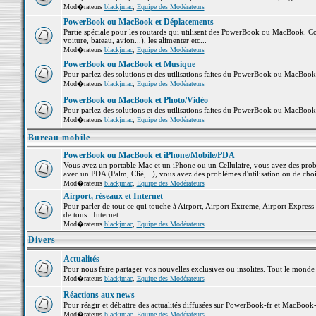
Mod�rateurs
blackjmac
,
Equipe des Modérateurs
PowerBook ou MacBook et Déplacements
Partie spéciale pour les routards qui utilisent des PowerBook ou MacBook. Co
voiture, bateau, avion...), les alimenter etc...
Mod�rateurs
blackjmac
,
Equipe des Modérateurs
PowerBook ou MacBook et Musique
Pour parlez des solutions et des utilisations faites du PowerBook ou MacBoo
Mod�rateurs
blackjmac
,
Equipe des Modérateurs
PowerBook ou MacBook et Photo/Vidéo
Pour parlez des solutions et des utilisations faites du PowerBook ou MacBook
Mod�rateurs
blackjmac
,
Equipe des Modérateurs
Bureau mobile
PowerBook ou MacBook et iPhone/Mobile/PDA
Vous avez un portable Mac et un iPhone ou un Cellulaire, vous avez des problè
avec un PDA (Palm, Clié,...), vous avez des problèmes d'utilisation ou de cho
Mod�rateurs
blackjmac
,
Equipe des Modérateurs
Airport, réseaux et Internet
Pour parler de tout ce qui touche à Airport, Airport Extreme, Airport Express e
de tous : Internet...
Mod�rateurs
blackjmac
,
Equipe des Modérateurs
Divers
Actualités
Pour nous faire partager vos nouvelles exclusives ou insolites. Tout le monde pe
Mod�rateurs
blackjmac
,
Equipe des Modérateurs
Réactions aux news
Pour réagir et débattre des actualités diffusées sur PowerBook-fr et MacBook-
Mod�rateurs
blackjmac
,
Equipe des Modérateurs