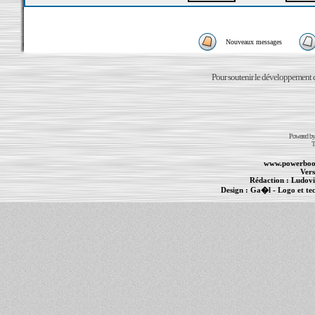
Nouveaux messages
Pour soutenir le développement du
Powered b
T
www.powerboo
Vers
Rédaction :
Ludovi
Design :
Ga�l
- Logo et te
Informations :
PowerBook
-
MacBook Pro
-
i