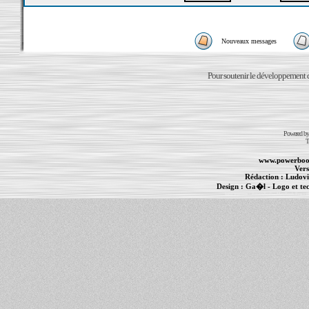
Nouveaux messages
Pour soutenir le développement du
Powered b
T
www.powerboo
Vers
Rédaction :
Ludovi
Design :
Ga�l
- Logo et te
Informations :
PowerBook
-
MacBook Pro
-
i