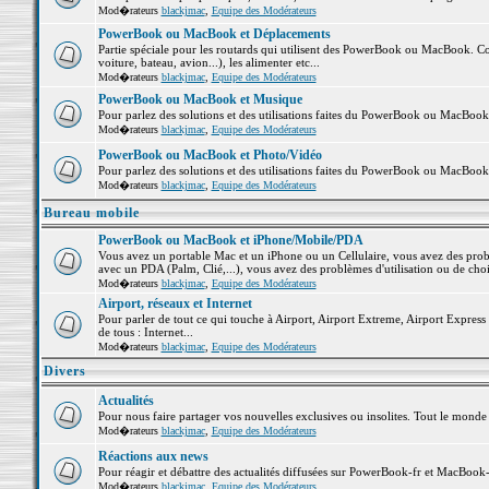
Mod�rateurs
blackjmac
,
Equipe des Modérateurs
PowerBook ou MacBook et Déplacements
Partie spéciale pour les routards qui utilisent des PowerBook ou MacBook. Co
voiture, bateau, avion...), les alimenter etc...
Mod�rateurs
blackjmac
,
Equipe des Modérateurs
PowerBook ou MacBook et Musique
Pour parlez des solutions et des utilisations faites du PowerBook ou MacBoo
Mod�rateurs
blackjmac
,
Equipe des Modérateurs
PowerBook ou MacBook et Photo/Vidéo
Pour parlez des solutions et des utilisations faites du PowerBook ou MacBook
Mod�rateurs
blackjmac
,
Equipe des Modérateurs
Bureau mobile
PowerBook ou MacBook et iPhone/Mobile/PDA
Vous avez un portable Mac et un iPhone ou un Cellulaire, vous avez des problè
avec un PDA (Palm, Clié,...), vous avez des problèmes d'utilisation ou de cho
Mod�rateurs
blackjmac
,
Equipe des Modérateurs
Airport, réseaux et Internet
Pour parler de tout ce qui touche à Airport, Airport Extreme, Airport Express e
de tous : Internet...
Mod�rateurs
blackjmac
,
Equipe des Modérateurs
Divers
Actualités
Pour nous faire partager vos nouvelles exclusives ou insolites. Tout le monde pe
Mod�rateurs
blackjmac
,
Equipe des Modérateurs
Réactions aux news
Pour réagir et débattre des actualités diffusées sur PowerBook-fr et MacBook-
Mod�rateurs
blackjmac
,
Equipe des Modérateurs