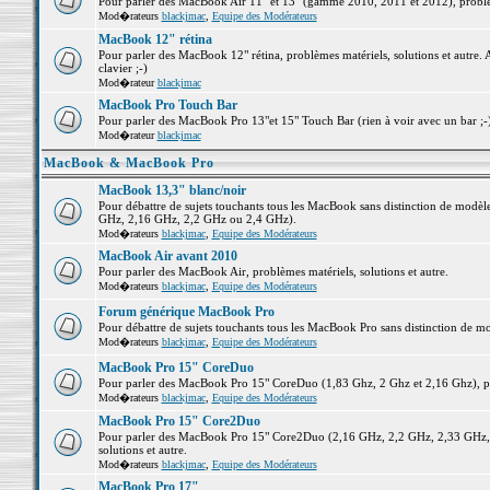
Pour parler des MacBook Air 11" et 13" (gamme 2010, 2011 et 2012), problème
Mod�rateurs
blackjmac
,
Equipe des Modérateurs
MacBook 12" rétina
Pour parler des MacBook 12" rétina, problèmes matériels, solutions et autre. 
clavier ;-)
Mod�rateur
blackjmac
MacBook Pro Touch Bar
Pour parler des MacBook Pro 13"et 15" Touch Bar (rien à voir avec un bar ;-) 
Mod�rateur
blackjmac
MacBook & MacBook Pro
MacBook 13,3" blanc/noir
Pour débattre de sujets touchants tous les MacBook sans distinction de mo
GHz, 2,16 GHz, 2,2 GHz ou 2,4 GHz).
Mod�rateurs
blackjmac
,
Equipe des Modérateurs
MacBook Air avant 2010
Pour parler des MacBook Air, problèmes matériels, solutions et autre.
Mod�rateurs
blackjmac
,
Equipe des Modérateurs
Forum générique MacBook Pro
Pour débattre de sujets touchants tous les MacBook Pro sans distinction de mo
Mod�rateurs
blackjmac
,
Equipe des Modérateurs
MacBook Pro 15" CoreDuo
Pour parler des MacBook Pro 15" CoreDuo (1,83 Ghz, 2 Ghz et 2,16 Ghz), pro
Mod�rateurs
blackjmac
,
Equipe des Modérateurs
MacBook Pro 15" Core2Duo
Pour parler des MacBook Pro 15" Core2Duo (2,16 GHz, 2,2 GHz, 2,33 GHz, 
solutions et autre.
Mod�rateurs
blackjmac
,
Equipe des Modérateurs
MacBook Pro 17"