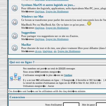
Systèmes MacOS et autres logiciels ou jeux...
Pour débattre des logiciels, applications, softs équivalents Mac/PC, jeux, plugi
Mod�rateurs
blackjmac
,
Equipe des Modérateurs
Windows sur Mac
Ce forum se transforme pour parler des soucis (ou non) rencontrés lors de l'i
MacBook Pro ou MacBook Air. On va faire ce qu'on peut...
Mod�rateurs
blackjmac
,
Equipe des Modérateurs
Suggestions
Pour partager vos suggestions sur ce site ou d'autres.
Mod�rateurs
blackjmac
,
Equipe des Modérateurs
MacBar
Pour discuter de tout et de rien, une place vraiment libre pour débattre (dans 
Mod�rateurs
ch-vox
,
blackjmac
,
ale
,
Equipe des Modérateurs
Qui est en ligne ?
Nos membres ont post� un total de
221225
messages
Nous avons
6368
membres enregistr�s
L'utilisateur enregistr� le plus r�cent est
Sterling
Il y a en tout
982
utilisateurs en ligne :: 0 Enregistr�, 0 Invisible et 982 Invit�s [
A
Le record du nombre d'utilisateurs en ligne est de
3728
le Mer 01 Avr 2026 à 2:12
Utilisateurs enregistr�s : Aucun
Ces donn�es sont bas�es sur les utilisateurs actifs des cinq derni�res minutes
Connexion
Nom d'utilisateur:
Mot de passe: