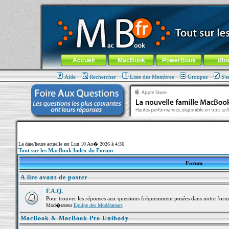
MacBook-fr.com : 100% Apple... 100% nomade !
Aller au contenu
-
Aller au menu général
-
Aller au menu de la
Menu général
Accueil
MacBook
PowerBook
iBo
Aide
Rechercher
Liste des Membres
Groupes
S'e
La date/heure actuelle est Lun 10 Ao� 2026 à 4:36
Tout sur les MacBook Index du Forum
Forum
A lire avant de poster
F.A.Q.
Pour trouver les réponses aux questions fréquemment posées dans notre foru
Mod�rateur
Equipe des Modérateurs
MacBook & MacBook Pro Unibody