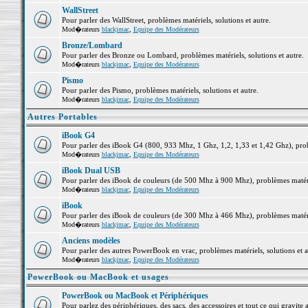
WallStreet
Pour parler des WallStreet, problèmes matériels, solutions et autre.
Mod�rateurs
blackjmac
,
Equipe des Modérateurs
Bronze/Lombard
Pour parler des Bronze ou Lombard, problèmes matériels, solutions et autre.
Mod�rateurs
blackjmac
,
Equipe des Modérateurs
Pismo
Pour parler des Pismo, problèmes matériels, solutions et autre.
Mod�rateurs
blackjmac
,
Equipe des Modérateurs
Autres Portables
iBook G4
Pour parler des iBook G4 (800, 933 Mhz, 1 Ghz, 1,2, 1,33 et 1,42 Ghz), probl
Mod�rateurs
blackjmac
,
Equipe des Modérateurs
iBook Dual USB
Pour parler des iBook de couleurs (de 500 Mhz à 900 Mhz), problèmes matériel
Mod�rateurs
blackjmac
,
Equipe des Modérateurs
iBook
Pour parler des iBook de couleurs (de 300 Mhz à 466 Mhz), problèmes matériel
Mod�rateurs
blackjmac
,
Equipe des Modérateurs
Anciens modèles
Pour parler des autres PowerBook en vrac, problèmes matériels, solutions et a
Mod�rateurs
blackjmac
,
Equipe des Modérateurs
PowerBook ou MacBook et usages
PowerBook ou MacBook et Périphériques
Pour parlez des périphériques, des sacs, des accessoires et tout ce qui grav