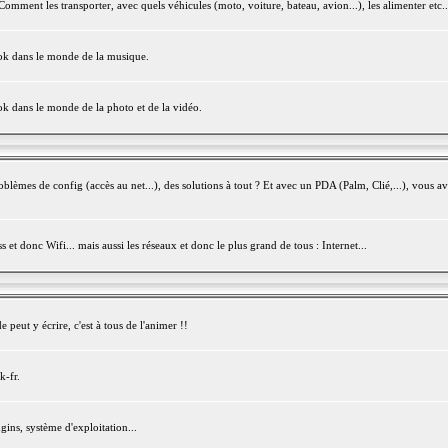
mment les transporter, avec quels véhicules (moto, voiture, bateau, avion...), les alimenter etc..
ook dans le monde de la musique.
ok dans le monde de la photo et de la vidéo.
èmes de config (accès au net...), des solutions à tout ? Et avec un PDA (Palm, Clié,...), vous av
et donc Wifi... mais aussi les réseaux et donc le plus grand de tous : Internet...
peut y écrire, c'est à tous de l'animer !!
k-fr.
gins, système d'exploitation...