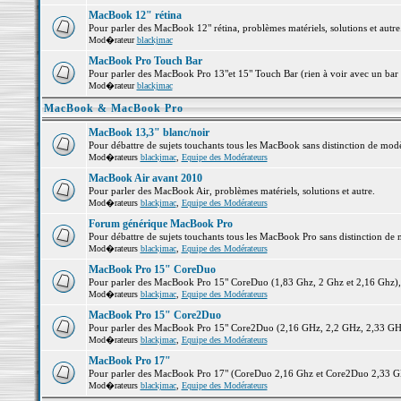
MacBook 12" rétina
Pour parler des MacBook 12" rétina, problèmes matériels, solutions et autre.
Mod�rateur
blackjmac
MacBook Pro Touch Bar
Pour parler des MacBook Pro 13"et 15" Touch Bar (rien à voir avec un bar ;-
Mod�rateur
blackjmac
MacBook & MacBook Pro
MacBook 13,3" blanc/noir
Pour débattre de sujets touchants tous les MacBook sans distinction de 
Mod�rateurs
blackjmac
,
Equipe des Modérateurs
MacBook Air avant 2010
Pour parler des MacBook Air, problèmes matériels, solutions et autre.
Mod�rateurs
blackjmac
,
Equipe des Modérateurs
Forum générique MacBook Pro
Pour débattre de sujets touchants tous les MacBook Pro sans distinction de 
Mod�rateurs
blackjmac
,
Equipe des Modérateurs
MacBook Pro 15" CoreDuo
Pour parler des MacBook Pro 15" CoreDuo (1,83 Ghz, 2 Ghz et 2,16 Ghz), pr
Mod�rateurs
blackjmac
,
Equipe des Modérateurs
MacBook Pro 15" Core2Duo
Pour parler des MacBook Pro 15" Core2Duo (2,16 GHz, 2,2 GHz, 2,33 GHz, 
Mod�rateurs
blackjmac
,
Equipe des Modérateurs
MacBook Pro 17"
Pour parler des MacBook Pro 17" (CoreDuo 2,16 Ghz et Core2Duo 2,33 GHz 
Mod�rateurs
blackjmac
,
Equipe des Modérateurs