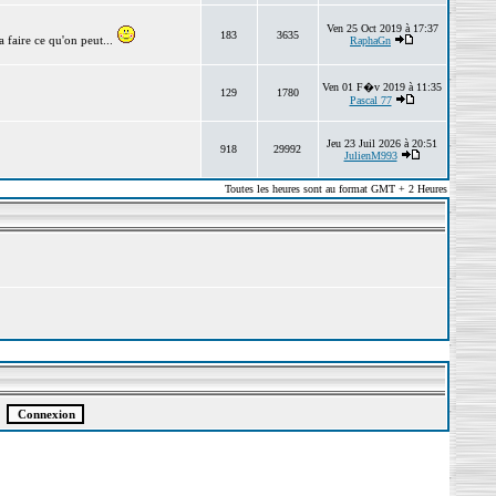
Ven 25 Oct 2019 à 17:37
183
3635
 faire ce qu'on peut...
RaphaGn
Ven 01 F�v 2019 à 11:35
129
1780
Pascal 77
Jeu 23 Juil 2026 à 20:51
918
29992
JulienM993
Toutes les heures sont au format GMT + 2 Heures