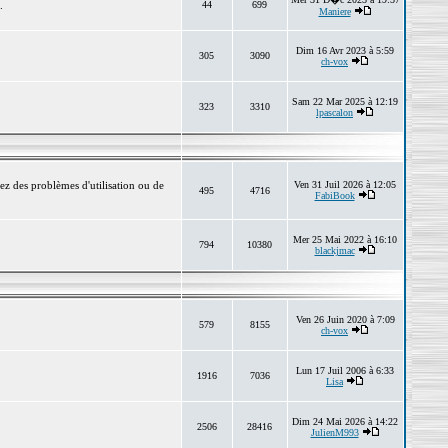
.
44
699
Maniere
Dim 16 Avr 2023 à 5:59
305
3090
ch-vox
Sam 22 Mar 2025 à 12:19
323
3310
lpascalon
ez des problèmes d'utilisation ou de
Ven 31 Juil 2026 à 12:05
495
4716
FabiBook
Mer 25 Mai 2022 à 16:10
794
10380
blackjmac
Ven 26 Juin 2020 à 7:09
579
8155
ch-vox
Lun 17 Juil 2006 à 6:33
1916
7036
Lisa
Dim 24 Mai 2026 à 14:22
2506
28416
JulienM993