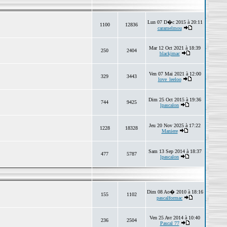
Lun 07 D�c 2015 à 20:11
1100
12836
caramelmou
Mar 12 Oct 2021 à 18:39
250
2404
blackjmac
Ven 07 Mai 2021 à 12:00
329
3443
love_leeloo
Dim 25 Oct 2015 à 19:36
744
9425
lpascalon
Jeu 20 Nov 2025 à 17:22
1228
18328
Maniere
Sam 13 Sep 2014 à 18:37
477
5787
lpascalon
Dim 08 Ao� 2010 à 18:16
155
1102
pascalformac
Ven 25 Avr 2014 à 10:40
236
2504
Pascal 77