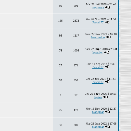
Mar 21 Juil 2026 à 23:45
95
601
mosmsma
Ven 26 Nov 2021 à 11:51
196
2473
Pascal 77
Sam 27 Nov 2021 à 16:40
95
1217
love_leeloo
Sam 22 D�c 2018 à 23:41
74
1008
lpascalon
Lun 11 Sep 2017 à 9:30
27
271
Pascal 77
Jeu 22 Juil 2021 à 11:23
52
658
Pascal 77
Jeu 26 F�v 2026 à 20:53
9
52
buyten
Mer 18 Nov 2020 à 12:37
25
173
blackjmac
Mar 28 Juin 2022 à 17:09
31
309
blackjmac