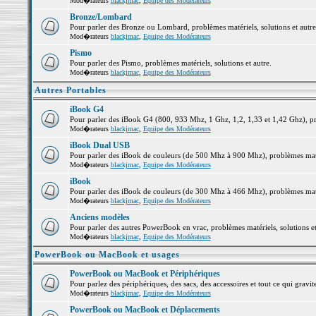
Mod�rateurs
blackjmac
,
Equipe des Modérateurs
Bronze/Lombard
Pour parler des Bronze ou Lombard, problèmes matériels, solutions et autre
Mod�rateurs
blackjmac
,
Equipe des Modérateurs
Pismo
Pour parler des Pismo, problèmes matériels, solutions et autre.
Mod�rateurs
blackjmac
,
Equipe des Modérateurs
Autres Portables
iBook G4
Pour parler des iBook G4 (800, 933 Mhz, 1 Ghz, 1,2, 1,33 et 1,42 Ghz), pro
Mod�rateurs
blackjmac
,
Equipe des Modérateurs
iBook Dual USB
Pour parler des iBook de couleurs (de 500 Mhz à 900 Mhz), problèmes matéri
Mod�rateurs
blackjmac
,
Equipe des Modérateurs
iBook
Pour parler des iBook de couleurs (de 300 Mhz à 466 Mhz), problèmes matéri
Mod�rateurs
blackjmac
,
Equipe des Modérateurs
Anciens modèles
Pour parler des autres PowerBook en vrac, problèmes matériels, solutions et
Mod�rateurs
blackjmac
,
Equipe des Modérateurs
PowerBook ou MacBook et usages
PowerBook ou MacBook et Périphériques
Pour parlez des périphériques, des sacs, des accessoires et tout ce qui gr
Mod�rateurs
blackjmac
,
Equipe des Modérateurs
PowerBook ou MacBook et Déplacements