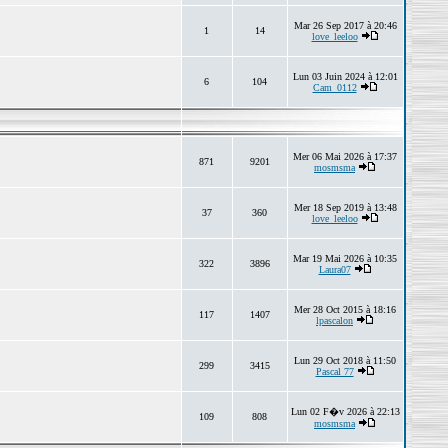
Mar 26 Sep 2017 à 20:46
1
14
love_leeloo
Lun 03 Juin 2024 à 12:01
6
104
Cam_0112
Mer 06 Mai 2026 à 17:37
871
9201
mosmsma
Mer 18 Sep 2019 à 13:48
37
360
love_leeloo
Mar 19 Mai 2026 à 10:35
322
3896
Laura07
Mer 28 Oct 2015 à 18:16
117
1407
lpascalon
Lun 29 Oct 2018 à 11:50
299
3415
Pascal 77
Lun 02 F�v 2026 à 22:13
109
808
mosmsma