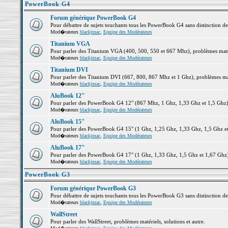
PowerBook G4
Forum générique PowerBook G4
Pour débattre de sujets touchants tous les PowerBook G4 sans distinction d
Mod�rateurs
blackjmac
,
Equipe des Modérateurs
Titanium VGA
Pour parler des Titanium VGA (400, 500, 550 et 667 Mhz), problèmes matéri
Mod�rateurs
blackjmac
,
Equipe des Modérateurs
Titanium DVI
Pour parler des Titanium DVI (667, 800, 867 Mhz et 1 Ghz), problèmes matér
Mod�rateurs
blackjmac
,
Equipe des Modérateurs
AluBook 12"
Pour parler des PowerBook G4 12" (867 Mhz, 1 Ghz, 1,33 Ghz et 1,5 Ghz), p
Mod�rateurs
blackjmac
,
Equipe des Modérateurs
AluBook 15"
Pour parler des PowerBook G4 15" (1 Ghz, 1,25 Ghz, 1,33 Ghz, 1,5 Ghz et 1
Mod�rateurs
blackjmac
,
Equipe des Modérateurs
AluBook 17"
Pour parler des PowerBook G4 17" (1 Ghz, 1,33 Ghz, 1,5 Ghz et 1,67 Ghz), 
Mod�rateurs
blackjmac
,
Equipe des Modérateurs
PowerBook G3
Forum générique PowerBook G3
Pour débattre de sujets touchants tous les PowerBook G3 sans distinction d
Mod�rateurs
blackjmac
,
Equipe des Modérateurs
WallStreet
Pour parler des WallStreet, problèmes matériels, solutions et autre.