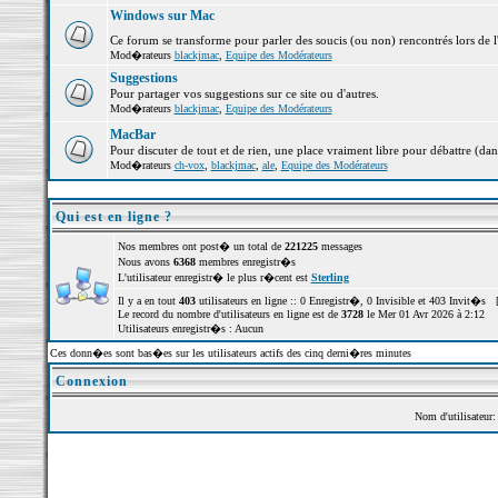
Windows sur Mac
Ce forum se transforme pour parler des soucis (ou non) rencontrés lors de 
Mod�rateurs
blackjmac
,
Equipe des Modérateurs
Suggestions
Pour partager vos suggestions sur ce site ou d'autres.
Mod�rateurs
blackjmac
,
Equipe des Modérateurs
MacBar
Pour discuter de tout et de rien, une place vraiment libre pour débattre (dan
Mod�rateurs
ch-vox
,
blackjmac
,
ale
,
Equipe des Modérateurs
Qui est en ligne ?
Nos membres ont post� un total de
221225
messages
Nous avons
6368
membres enregistr�s
L'utilisateur enregistr� le plus r�cent est
Sterling
Il y a en tout
403
utilisateurs en ligne :: 0 Enregistr�, 0 Invisible et 403 Invit�s 
Le record du nombre d'utilisateurs en ligne est de
3728
le Mer 01 Avr 2026 à 2:12
Utilisateurs enregistr�s : Aucun
Ces donn�es sont bas�es sur les utilisateurs actifs des cinq derni�res minutes
Connexion
Nom d'utilisateur