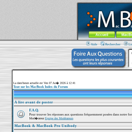
MacBook-fr.com : 100% Apple... 100% nom
Aller au contenu
-
Aller au menu 
Menu général
Accueil
MacB
Aide
Rechercher
Li
La date/heure actuelle est Ven 07 Ao� 2026 à 12:41
Tout sur les MacBook Index du Forum
A lire avant de poster
F.A.Q.
Pour trouver les réponses aux questions fréquemment posées dans notre fo
Mod�rateur
Equipe des Modérateurs
MacBook & MacBook Pro Unibody