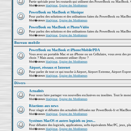
Partie spéciale pour les routards qui utilisent des PowerBook ou MacBook. Co
Mod�rateurs
blackjmac
,
Equipe des Modérateurs
PowerBook ou MacBook et Musique
Pour parlez des solutions et des utilisations faites du PowerBook ou MacB
Mod�rateurs
blackjmac
,
Equipe des Modérateurs
PowerBook ou MacBook et Photo/Vidéo
Pour parlez des solutions et des utilisations faites du PowerBook ou MacBo
Mod�rateurs
blackjmac
,
Equipe des Modérateurs
Bureau mobile
PowerBook ou MacBook et iPhone/Mobile/PDA
Vous avez un portable Mac et un iPhone ou un Cellulaire, vous avez des probl
choix ? Mais aussi, comment utiliser iSync ?
Mod�rateurs
blackjmac
,
Equipe des Modérateurs
Airport, réseaux et Internet
Pour parler de tout ce qui touche à Airport, Airport Extreme, Airport Express 
Mod�rateurs
blackjmac
,
Equipe des Modérateurs
Divers
Actualités
Pour nous faire partager vos nouvelles exclusives ou insolites. Tout le monde 
Mod�rateurs
blackjmac
,
Equipe des Modérateurs
Réactions aux news
Pour réagir et débattre des actualités diffusées sur PowerBook-fr et MacBoo
Mod�rateurs
blackjmac
,
Equipe des Modérateurs
Systèmes MacOS et autres logiciels ou jeux...
Pour débattre des logiciels, applications, softs équivalents Mac/PC, jeux, plu
Mod�rateurs
blackjmac
,
Equipe des Modérateurs