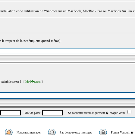
l'installation et de l'utilisation de Windows sur un MacBook, MacBook Pro ou MacBook Air. On va
s le respect de la net étiquette quand même).
[
Administrateur
] [
Mod�rateur
]
:
Mot de passe:
Se connecter automatiquement � chaque visite
Nouveaux messages
Pas de nouveaux messages
Forum Verrouill�