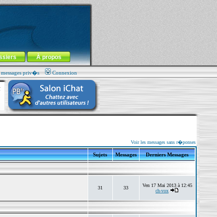
ssiers
À propos
s messages priv�s
Connexion
Voir les messages sans r�ponses
Sujets
Messages
Derniers Messages
Ven 17 Mai 2013 à 12:45
31
33
ch-vox