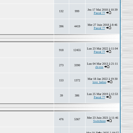
Jeu 17 Mai 2018 à 10:39
132
999
Pascal 77
Mer 27 Juin 2018 à 8:46
396
4419
Pascal 77
Lun 23 Mai 2022 à 11:04
918
12455
Pascal 77
Lun 04 Mar 2013 à 21:11
273
3390
ch-vox
Mar 18 Jan 2022 à 19:30
153
1372
love_leeloo
Lun 25 Mar 2019 à 12:53
39
386
Pascal 77
Mer 23 Juin 2021 à 11:46
476
5367
Switchiste
Mer 31 D�c 2025 à 19:57