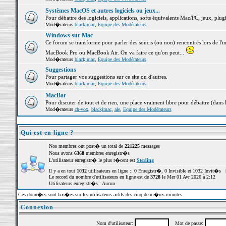
Systèmes MacOS et autres logiciels ou jeux...
Pour débattre des logiciels, applications, softs équivalents Mac/PC, jeux, plugi
Mod�rateurs
blackjmac
,
Equipe des Modérateurs
Windows sur Mac
Ce forum se transforme pour parler des soucis (ou non) rencontrés lors de l'i
MacBook Pro ou MacBook Air. On va faire ce qu'on peut...
Mod�rateurs
blackjmac
,
Equipe des Modérateurs
Suggestions
Pour partager vos suggestions sur ce site ou d'autres.
Mod�rateurs
blackjmac
,
Equipe des Modérateurs
MacBar
Pour discuter de tout et de rien, une place vraiment libre pour débattre (dans 
Mod�rateurs
ch-vox
,
blackjmac
,
ale
,
Equipe des Modérateurs
Qui est en ligne ?
Nos membres ont post� un total de
221225
messages
Nous avons
6368
membres enregistr�s
L'utilisateur enregistr� le plus r�cent est
Sterling
Il y a en tout
1032
utilisateurs en ligne :: 0 Enregistr�, 0 Invisible et 1032 Invit�s 
Le record du nombre d'utilisateurs en ligne est de
3728
le Mer 01 Avr 2026 à 2:12
Utilisateurs enregistr�s : Aucun
Ces donn�es sont bas�es sur les utilisateurs actifs des cinq derni�res minutes
Connexion
Nom d'utilisateur:
Mot de passe: