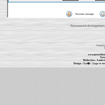
Nouveaux messages
Pour soutenir le développement du
Powered b
T
www.powerboo
Vers
Rédaction :
Ludovi
Design :
Ga�l
- Logo et te
Informations :
PowerBook
-
MacBook Pro
-
i