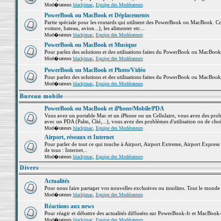
Mod�rateurs
blackjmac
,
Equipe des Modérateurs
PowerBook ou MacBook et Déplacements
Partie spéciale pour les routards qui utilisent des PowerBook ou MacBook. Co
voiture, bateau, avion...), les alimenter etc...
Mod�rateurs
blackjmac
,
Equipe des Modérateurs
PowerBook ou MacBook et Musique
Pour parlez des solutions et des utilisations faites du PowerBook ou MacBoo
Mod�rateurs
blackjmac
,
Equipe des Modérateurs
PowerBook ou MacBook et Photo/Vidéo
Pour parlez des solutions et des utilisations faites du PowerBook ou MacBook
Mod�rateurs
blackjmac
,
Equipe des Modérateurs
Bureau mobile
PowerBook ou MacBook et iPhone/Mobile/PDA
Vous avez un portable Mac et un iPhone ou un Cellulaire, vous avez des problè
avec un PDA (Palm, Clié,...), vous avez des problèmes d'utilisation ou de cho
Mod�rateurs
blackjmac
,
Equipe des Modérateurs
Airport, réseaux et Internet
Pour parler de tout ce qui touche à Airport, Airport Extreme, Airport Express e
de tous : Internet...
Mod�rateurs
blackjmac
,
Equipe des Modérateurs
Divers
Actualités
Pour nous faire partager vos nouvelles exclusives ou insolites. Tout le monde pe
Mod�rateurs
blackjmac
,
Equipe des Modérateurs
Réactions aux news
Pour réagir et débattre des actualités diffusées sur PowerBook-fr et MacBook-
Mod�rateurs
blackjmac
,
Equipe des Modérateurs