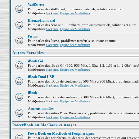
WallStreet
Pour parler des WallStreet, problèmes matériels, solutions et autre.
Mod�rateurs
blackjmac
,
Equipe des Modérateurs
Bronze/Lombard
Pour parler des Bronze ou Lombard, problèmes matériels, solutions et autre.
Mod�rateurs
blackjmac
,
Equipe des Modérateurs
Pismo
Pour parler des Pismo, problèmes matériels, solutions et autre.
Mod�rateurs
blackjmac
,
Equipe des Modérateurs
Autres Portables
iBook G4
Pour parler des iBook G4 (800, 933 Mhz, 1 Ghz, 1,2, 1,33 et 1,42 Ghz), probl
Mod�rateurs
blackjmac
,
Equipe des Modérateurs
iBook Dual USB
Pour parler des iBook de couleurs (de 500 Mhz à 900 Mhz), problèmes matériel
Mod�rateurs
blackjmac
,
Equipe des Modérateurs
iBook
Pour parler des iBook de couleurs (de 300 Mhz à 466 Mhz), problèmes matériel
Mod�rateurs
blackjmac
,
Equipe des Modérateurs
Anciens modèles
Pour parler des autres PowerBook en vrac, problèmes matériels, solutions et a
Mod�rateurs
blackjmac
,
Equipe des Modérateurs
PowerBook ou MacBook et usages
PowerBook ou MacBook et Périphériques
Pour parlez des périphériques, des sacs, des accessoires et tout ce qui grav