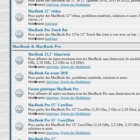
Pour parler des MacBook Air 11" et 13" (gamme 2010, 2011 et 2012), problème
Mod�rateurs
blackjmac
,
Equipe des Modérateurs
MacBook 12" rétina
Pour parler des MacBook 12" rétina, problèmes matériels, solutions et autre. 
clavier ;-)
Mod�rateur
blackjmac
MacBook Pro Touch Bar
Pour parler des MacBook Pro 13"et 15" Touch Bar (rien à voir avec un bar ;-) 
Mod�rateur
blackjmac
MacBook & MacBook Pro
MacBook 13,3" blanc/noir
Pour débattre de sujets touchants tous les MacBook sans distinction de mo
GHz, 2,16 GHz, 2,2 GHz ou 2,4 GHz).
Mod�rateurs
blackjmac
,
Equipe des Modérateurs
MacBook Air avant 2010
Pour parler des MacBook Air, problèmes matériels, solutions et autre.
Mod�rateurs
blackjmac
,
Equipe des Modérateurs
Forum générique MacBook Pro
Pour débattre de sujets touchants tous les MacBook Pro sans distinction de mo
Mod�rateurs
blackjmac
,
Equipe des Modérateurs
MacBook Pro 15" CoreDuo
Pour parler des MacBook Pro 15" CoreDuo (1,83 Ghz, 2 Ghz et 2,16 Ghz), pro
Mod�rateurs
blackjmac
,
Equipe des Modérateurs
MacBook Pro 15" Core2Duo
Pour parler des MacBook Pro 15" Core2Duo (2,16 GHz, 2,2 GHz, 2,33 GHz, 
solutions et autre.
Mod�rateurs
blackjmac
,
Equipe des Modérateurs
MacBook Pro 17"