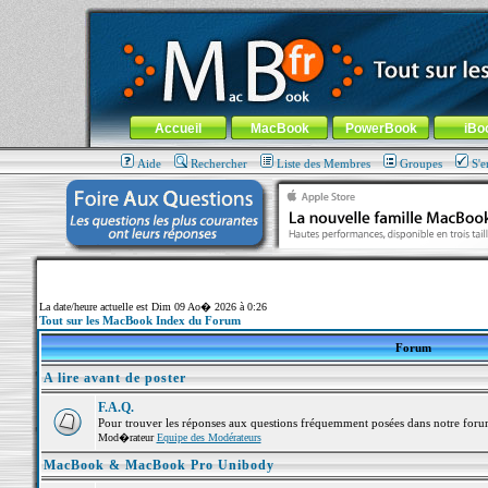
MacBook-fr.com : 100% Apple... 100% nomade !
Aller au contenu
-
Aller au menu général
-
Aller au menu de la
Menu général
Accueil
MacBook
PowerBook
iBo
Aide
Rechercher
Liste des Membres
Groupes
S'e
La date/heure actuelle est Dim 09 Ao� 2026 à 0:26
Tout sur les MacBook Index du Forum
Forum
A lire avant de poster
F.A.Q.
Pour trouver les réponses aux questions fréquemment posées dans notre foru
Mod�rateur
Equipe des Modérateurs
MacBook & MacBook Pro Unibody