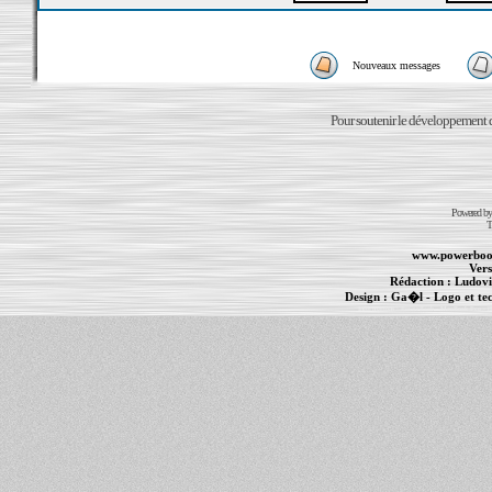
Nouveaux messages
Pour soutenir le développement du
Powered b
T
www.powerboo
Vers
Rédaction :
Ludovi
Design :
Ga�l
- Logo et te
Informations :
PowerBook
-
MacBook Pro
-
i