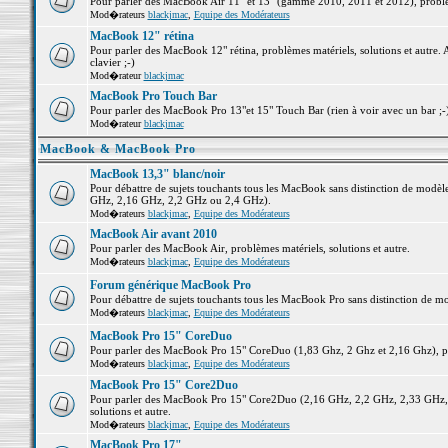
Pour parler des MacBook Air 11" et 13" (gamme 2010, 2011 et 2012), problème
Mod�rateurs
blackjmac
,
Equipe des Modérateurs
MacBook 12" rétina
Pour parler des MacBook 12" rétina, problèmes matériels, solutions et autre. 
clavier ;-)
Mod�rateur
blackjmac
MacBook Pro Touch Bar
Pour parler des MacBook Pro 13"et 15" Touch Bar (rien à voir avec un bar ;-) 
Mod�rateur
blackjmac
MacBook & MacBook Pro
MacBook 13,3" blanc/noir
Pour débattre de sujets touchants tous les MacBook sans distinction de mo
GHz, 2,16 GHz, 2,2 GHz ou 2,4 GHz).
Mod�rateurs
blackjmac
,
Equipe des Modérateurs
MacBook Air avant 2010
Pour parler des MacBook Air, problèmes matériels, solutions et autre.
Mod�rateurs
blackjmac
,
Equipe des Modérateurs
Forum générique MacBook Pro
Pour débattre de sujets touchants tous les MacBook Pro sans distinction de mo
Mod�rateurs
blackjmac
,
Equipe des Modérateurs
MacBook Pro 15" CoreDuo
Pour parler des MacBook Pro 15" CoreDuo (1,83 Ghz, 2 Ghz et 2,16 Ghz), pro
Mod�rateurs
blackjmac
,
Equipe des Modérateurs
MacBook Pro 15" Core2Duo
Pour parler des MacBook Pro 15" Core2Duo (2,16 GHz, 2,2 GHz, 2,33 GHz, 
solutions et autre.
Mod�rateurs
blackjmac
,
Equipe des Modérateurs
MacBook Pro 17"