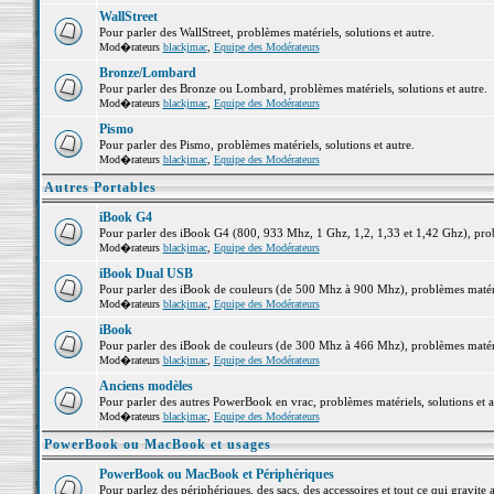
WallStreet
Pour parler des WallStreet, problèmes matériels, solutions et autre.
Mod�rateurs
blackjmac
,
Equipe des Modérateurs
Bronze/Lombard
Pour parler des Bronze ou Lombard, problèmes matériels, solutions et autre.
Mod�rateurs
blackjmac
,
Equipe des Modérateurs
Pismo
Pour parler des Pismo, problèmes matériels, solutions et autre.
Mod�rateurs
blackjmac
,
Equipe des Modérateurs
Autres Portables
iBook G4
Pour parler des iBook G4 (800, 933 Mhz, 1 Ghz, 1,2, 1,33 et 1,42 Ghz), probl
Mod�rateurs
blackjmac
,
Equipe des Modérateurs
iBook Dual USB
Pour parler des iBook de couleurs (de 500 Mhz à 900 Mhz), problèmes matériel
Mod�rateurs
blackjmac
,
Equipe des Modérateurs
iBook
Pour parler des iBook de couleurs (de 300 Mhz à 466 Mhz), problèmes matériel
Mod�rateurs
blackjmac
,
Equipe des Modérateurs
Anciens modèles
Pour parler des autres PowerBook en vrac, problèmes matériels, solutions et a
Mod�rateurs
blackjmac
,
Equipe des Modérateurs
PowerBook ou MacBook et usages
PowerBook ou MacBook et Périphériques
Pour parlez des périphériques, des sacs, des accessoires et tout ce qui grav