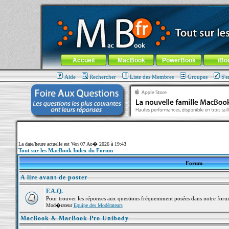
MacBook-fr.com : 100% Apple... 100% nomade !
Aller au contenu
-
Aller au menu général
-
Aller au menu de la
Menu général
Accueil
MacBook
PowerBook
iBo
Aide
Rechercher
Liste des Membres
Groupes
S'e
La date/heure actuelle est Ven 07 Ao� 2026 à 19:43
Tout sur les MacBook Index du Forum
Forum
A lire avant de poster
F.A.Q.
Pour trouver les réponses aux questions fréquemment posées dans notre foru
Mod�rateur
Equipe des Modérateurs
MacBook & MacBook Pro Unibody