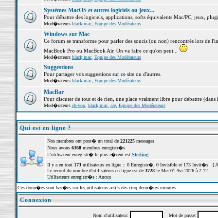
Systèmes MacOS et autres logiciels ou jeux...
Pour débattre des logiciels, applications, softs équivalents Mac/PC, jeux, plugi
Mod�rateurs
blackjmac
,
Equipe des Modérateurs
Windows sur Mac
Ce forum se transforme pour parler des soucis (ou non) rencontrés lors de l'i
MacBook Pro ou MacBook Air. On va faire ce qu'on peut...
Mod�rateurs
blackjmac
,
Equipe des Modérateurs
Suggestions
Pour partager vos suggestions sur ce site ou d'autres.
Mod�rateurs
blackjmac
,
Equipe des Modérateurs
MacBar
Pour discuter de tout et de rien, une place vraiment libre pour débattre (dans 
Mod�rateurs
ch-vox
,
blackjmac
,
ale
,
Equipe des Modérateurs
Qui est en ligne ?
Nos membres ont post� un total de
221225
messages
Nous avons
6368
membres enregistr�s
L'utilisateur enregistr� le plus r�cent est
Sterling
Il y a en tout
173
utilisateurs en ligne :: 0 Enregistr�, 0 Invisible et 173 Invit�s [
A
Le record du nombre d'utilisateurs en ligne est de
3728
le Mer 01 Avr 2026 à 2:12
Utilisateurs enregistr�s : Aucun
Ces donn�es sont bas�es sur les utilisateurs actifs des cinq derni�res minutes
Connexion
Nom d'utilisateur:
Mot de passe: