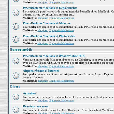
Mod�rateurs
blackjmac
,
Equipe des Modérateurs
PowerBook ou MacBook et Déplacements
Partie spéciale pour les routards qui utilisent des PowerBook ou MacBook. Co
voiture, bateau, avion...), les alimenter etc...
Mod�rateurs
blackjmac
,
Equipe des Modérateurs
PowerBook ou MacBook et Musique
Pour parlez des solutions et des utilisations faites du PowerBook ou MacBoo
Mod�rateurs
blackjmac
,
Equipe des Modérateurs
PowerBook ou MacBook et Photo/Vidéo
Pour parlez des solutions et des utilisations faites du PowerBook ou MacBook
Mod�rateurs
blackjmac
,
Equipe des Modérateurs
Bureau mobile
PowerBook ou MacBook et iPhone/Mobile/PDA
Vous avez un portable Mac et un iPhone ou un Cellulaire, vous avez des problè
avec un PDA (Palm, Clié,...), vous avez des problèmes d'utilisation ou de cho
Mod�rateurs
blackjmac
,
Equipe des Modérateurs
Airport, réseaux et Internet
Pour parler de tout ce qui touche à Airport, Airport Extreme, Airport Express e
de tous : Internet...
Mod�rateurs
blackjmac
,
Equipe des Modérateurs
Divers
Actualités
Pour nous faire partager vos nouvelles exclusives ou insolites. Tout le monde pe
Mod�rateurs
blackjmac
,
Equipe des Modérateurs
Réactions aux news
Pour réagir et débattre des actualités diffusées sur PowerBook-fr et MacBook-
Mod�rateurs
blackjmac
,
Equipe des Modérateurs