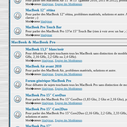
Pour parler des MacBook Air 11" et 13" (gamme 2010, 2011 et 2012), problème
Mod�rateurs
blackjmac
,
Equipe des Modérateurs
MacBook 12" rétina
Pour parler des MacBook 12" rétina, problèmes matériels, solutions et autre. 
clavier ;-)
Mod�rateur
blackjmac
MacBook Pro Touch Bar
Pour parler des MacBook Pro 13"et 15" Touch Bar (rien à voir avec un bar ;-) 
Mod�rateur
blackjmac
MacBook & MacBook Pro
MacBook 13,3" blanc/noir
Pour débattre de sujets touchants tous les MacBook sans distinction de mo
GHz, 2,16 GHz, 2,2 GHz ou 2,4 GHz).
Mod�rateurs
blackjmac
,
Equipe des Modérateurs
MacBook Air avant 2010
Pour parler des MacBook Air, problèmes matériels, solutions et autre.
Mod�rateurs
blackjmac
,
Equipe des Modérateurs
Forum générique MacBook Pro
Pour débattre de sujets touchants tous les MacBook Pro sans distinction de mo
Mod�rateurs
blackjmac
,
Equipe des Modérateurs
MacBook Pro 15" CoreDuo
Pour parler des MacBook Pro 15" CoreDuo (1,83 Ghz, 2 Ghz et 2,16 Ghz), pro
Mod�rateurs
blackjmac
,
Equipe des Modérateurs
MacBook Pro 15" Core2Duo
Pour parler des MacBook Pro 15" Core2Duo (2,16 GHz, 2,2 GHz, 2,33 GHz, 
solutions et autre.
Mod�rateurs
blackjmac
,
Equipe des Modérateurs
MacBook Pro 17"