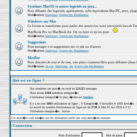
Systèmes MacOS et autres logiciels ou jeux...
Pour débattre des logiciels, applications, softs équivalents Mac/PC, jeux, plugi
Mod�rateurs
blackjmac
,
Equipe des Modérateurs
Windows sur Mac
Ce forum se transforme pour parler des soucis (ou non) rencontrés lors de l'i
MacBook Pro ou MacBook Air. On va faire ce qu'on peut...
Mod�rateurs
blackjmac
,
Equipe des Modérateurs
Suggestions
Pour partager vos suggestions sur ce site ou d'autres.
Mod�rateurs
blackjmac
,
Equipe des Modérateurs
MacBar
Pour discuter de tout et de rien, une place vraiment libre pour débattre (dans 
Mod�rateurs
ch-vox
,
blackjmac
,
ale
,
Equipe des Modérateurs
Qui est en ligne ?
Nos membres ont post� un total de
221225
messages
Nous avons
6368
membres enregistr�s
L'utilisateur enregistr� le plus r�cent est
Sterling
Il y a en tout
1003
utilisateurs en ligne :: 0 Enregistr�, 0 Invisible et 1003 Invit�s 
Le record du nombre d'utilisateurs en ligne est de
3728
le Mer 01 Avr 2026 à 2:12
Utilisateurs enregistr�s : Aucun
Ces donn�es sont bas�es sur les utilisateurs actifs des cinq derni�res minutes
Connexion
Nom d'utilisateur:
Mot de passe: