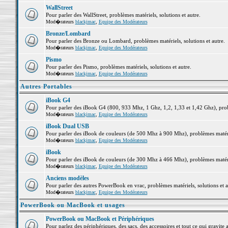
WallStreet
Pour parler des WallStreet, problèmes matériels, solutions et autre.
Mod�rateurs
blackjmac
,
Equipe des Modérateurs
Bronze/Lombard
Pour parler des Bronze ou Lombard, problèmes matériels, solutions et autre.
Mod�rateurs
blackjmac
,
Equipe des Modérateurs
Pismo
Pour parler des Pismo, problèmes matériels, solutions et autre.
Mod�rateurs
blackjmac
,
Equipe des Modérateurs
Autres Portables
iBook G4
Pour parler des iBook G4 (800, 933 Mhz, 1 Ghz, 1,2, 1,33 et 1,42 Ghz), probl
Mod�rateurs
blackjmac
,
Equipe des Modérateurs
iBook Dual USB
Pour parler des iBook de couleurs (de 500 Mhz à 900 Mhz), problèmes matériel
Mod�rateurs
blackjmac
,
Equipe des Modérateurs
iBook
Pour parler des iBook de couleurs (de 300 Mhz à 466 Mhz), problèmes matériel
Mod�rateurs
blackjmac
,
Equipe des Modérateurs
Anciens modèles
Pour parler des autres PowerBook en vrac, problèmes matériels, solutions et a
Mod�rateurs
blackjmac
,
Equipe des Modérateurs
PowerBook ou MacBook et usages
PowerBook ou MacBook et Périphériques
Pour parlez des périphériques, des sacs, des accessoires et tout ce qui grav