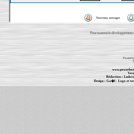
Nouveaux messages
Pour soutenir le développement du
Powered b
T
www.powerboo
Vers
Rédaction :
Ludovi
Design :
Ga�l
- Logo et te
Informations :
PowerBook
-
MacBook Pro
-
i