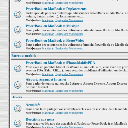
Mod�rateurs
blackjmac
,
Equipe des Modérateurs
PowerBook ou MacBook et Déplacements
Partie spéciale pour les routards qui utilisent des PowerBook ou MacBook. Co
voiture, bateau, avion...), les alimenter etc...
Mod�rateurs
blackjmac
,
Equipe des Modérateurs
PowerBook ou MacBook et Musique
Pour parlez des solutions et des utilisations faites du PowerBook ou MacBoo
Mod�rateurs
blackjmac
,
Equipe des Modérateurs
PowerBook ou MacBook et Photo/Vidéo
Pour parlez des solutions et des utilisations faites du PowerBook ou MacBook
Mod�rateurs
blackjmac
,
Equipe des Modérateurs
Bureau mobile
PowerBook ou MacBook et iPhone/Mobile/PDA
Vous avez un portable Mac et un iPhone ou un Cellulaire, vous avez des problè
avec un PDA (Palm, Clié,...), vous avez des problèmes d'utilisation ou de cho
Mod�rateurs
blackjmac
,
Equipe des Modérateurs
Airport, réseaux et Internet
Pour parler de tout ce qui touche à Airport, Airport Extreme, Airport Express e
de tous : Internet...
Mod�rateurs
blackjmac
,
Equipe des Modérateurs
Divers
Actualités
Pour nous faire partager vos nouvelles exclusives ou insolites. Tout le monde pe
Mod�rateurs
blackjmac
,
Equipe des Modérateurs
Réactions aux news
Pour réagir et débattre des actualités diffusées sur PowerBook-fr et MacBook-
Mod�rateurs
blackjmac
,
Equipe des Modérateurs