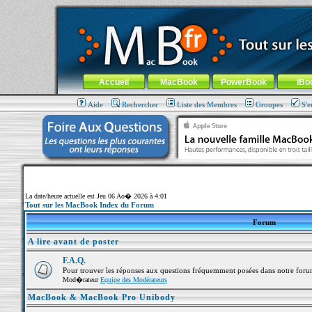
MacBook-fr.com : 100% Apple... 100% nomade !
Aller au contenu
-
Aller au menu général
-
Aller au menu de la
Menu général
Accueil
MacBook
PowerBook
iBo
Aide
Rechercher
Liste des Membres
Groupes
S'e
La date/heure actuelle est Jeu 06 Ao� 2026 à 4:01
Tout sur les MacBook Index du Forum
Forum
A lire avant de poster
F.A.Q.
Pour trouver les réponses aux questions fréquemment posées dans notre foru
Mod�rateur
Equipe des Modérateurs
MacBook & MacBook Pro Unibody