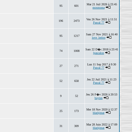
Mar 21 Juil 2026 à 23:45
95
601
mosmsma
Ven 26 Nov 2021 à 11:51
196
2473
Pascal 77
Sam 27 Nov 2021 à 16:40
95
1217
love_leeloo
Sam 22 D�c 2018 à 23:41
74
1008
lpascalon
Lun 11 Sep 2017 à 9:30
27
271
Pascal 77
Jeu 22 Juil 2021 à 11:23
52
658
Pascal 77
Jeu 26 F�v 2026 à 20:53
9
52
buyten
Mer 18 Nov 2020 à 12:37
25
173
blackjmac
Mar 28 Juin 2022 à 17:09
31
309
blackjmac