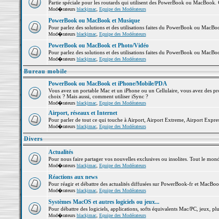
Partie spéciale pour les routards qui utilisent des PowerBook ou MacBook. Co
Mod�rateurs
blackjmac
,
Equipe des Modérateurs
PowerBook ou MacBook et Musique
Pour parlez des solutions et des utilisations faites du PowerBook ou MacB
Mod�rateurs
blackjmac
,
Equipe des Modérateurs
PowerBook ou MacBook et Photo/Vidéo
Pour parlez des solutions et des utilisations faites du PowerBook ou MacBo
Mod�rateurs
blackjmac
,
Equipe des Modérateurs
Bureau mobile
PowerBook ou MacBook et iPhone/Mobile/PDA
Vous avez un portable Mac et un iPhone ou un Cellulaire, vous avez des probl
choix ? Mais aussi, comment utiliser iSync ?
Mod�rateurs
blackjmac
,
Equipe des Modérateurs
Airport, réseaux et Internet
Pour parler de tout ce qui touche à Airport, Airport Extreme, Airport Express 
Mod�rateurs
blackjmac
,
Equipe des Modérateurs
Divers
Actualités
Pour nous faire partager vos nouvelles exclusives ou insolites. Tout le monde 
Mod�rateurs
blackjmac
,
Equipe des Modérateurs
Réactions aux news
Pour réagir et débattre des actualités diffusées sur PowerBook-fr et MacBoo
Mod�rateurs
blackjmac
,
Equipe des Modérateurs
Systèmes MacOS et autres logiciels ou jeux...
Pour débattre des logiciels, applications, softs équivalents Mac/PC, jeux, plu
Mod�rateurs
blackjmac
,
Equipe des Modérateurs