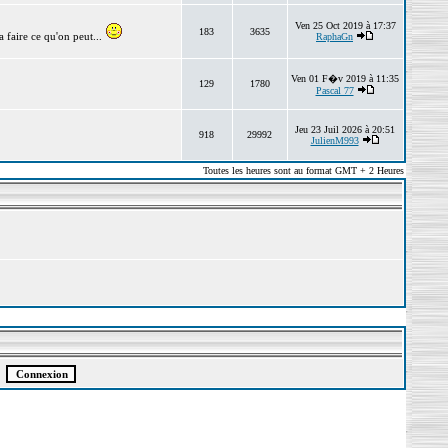
Ven 25 Oct 2019 à 17:37
183
3635
 faire ce qu'on peut...
RaphaGn
Ven 01 F�v 2019 à 11:35
129
1780
Pascal 77
Jeu 23 Juil 2026 à 20:51
918
29992
JulienM993
Toutes les heures sont au format GMT + 2 Heures