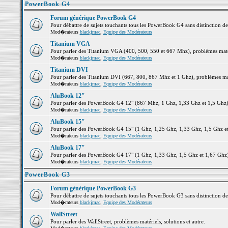
PowerBook G4
Forum générique PowerBook G4
Pour débattre de sujets touchants tous les PowerBook G4 sans distinction d
Mod�rateurs
blackjmac
,
Equipe des Modérateurs
Titanium VGA
Pour parler des Titanium VGA (400, 500, 550 et 667 Mhz), problèmes matéri
Mod�rateurs
blackjmac
,
Equipe des Modérateurs
Titanium DVI
Pour parler des Titanium DVI (667, 800, 867 Mhz et 1 Ghz), problèmes matér
Mod�rateurs
blackjmac
,
Equipe des Modérateurs
AluBook 12"
Pour parler des PowerBook G4 12" (867 Mhz, 1 Ghz, 1,33 Ghz et 1,5 Ghz), p
Mod�rateurs
blackjmac
,
Equipe des Modérateurs
AluBook 15"
Pour parler des PowerBook G4 15" (1 Ghz, 1,25 Ghz, 1,33 Ghz, 1,5 Ghz et 1
Mod�rateurs
blackjmac
,
Equipe des Modérateurs
AluBook 17"
Pour parler des PowerBook G4 17" (1 Ghz, 1,33 Ghz, 1,5 Ghz et 1,67 Ghz), 
Mod�rateurs
blackjmac
,
Equipe des Modérateurs
PowerBook G3
Forum générique PowerBook G3
Pour débattre de sujets touchants tous les PowerBook G3 sans distinction d
Mod�rateurs
blackjmac
,
Equipe des Modérateurs
WallStreet
Pour parler des WallStreet, problèmes matériels, solutions et autre.