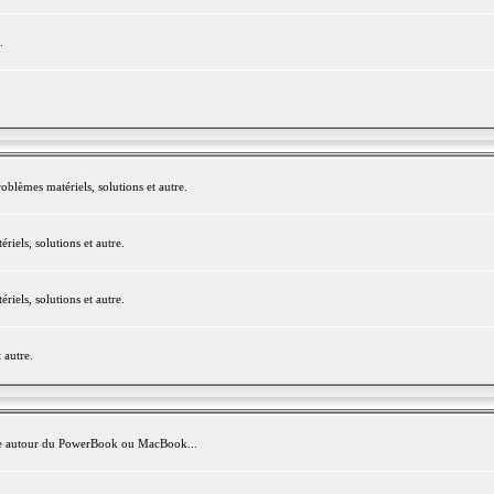
.
blèmes matériels, solutions et autre.
els, solutions et autre.
els, solutions et autre.
 autre.
avite autour du PowerBook ou MacBook...