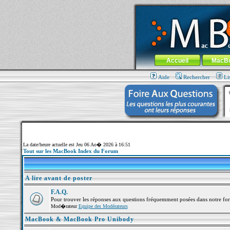
MacBook-fr.com : 100% Apple... 100% nom
Aller au contenu
-
Aller au menu 
Menu général
Accueil
MacB
Aide
Rechercher
Li
La date/heure actuelle est Jeu 06 Ao� 2026 à 16:51
Tout sur les MacBook Index du Forum
A lire avant de poster
F.A.Q.
Pour trouver les réponses aux questions fréquemment posées dans notre fo
Mod�rateur
Equipe des Modérateurs
MacBook & MacBook Pro Unibody