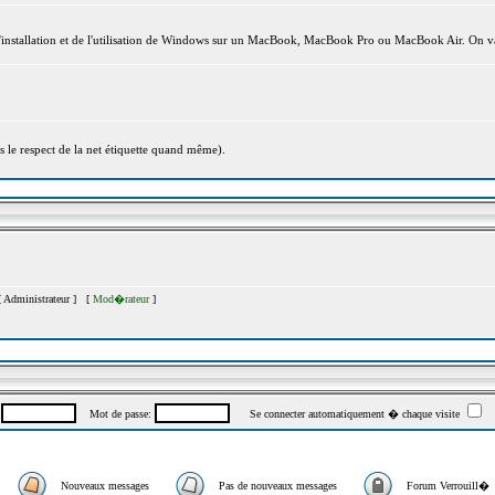
l'installation et de l'utilisation de Windows sur un MacBook, MacBook Pro ou MacBook Air. On va
s le respect de la net étiquette quand même).
[
Administrateur
] [
Mod�rateur
]
:
Mot de passe:
Se connecter automatiquement � chaque visite
Nouveaux messages
Pas de nouveaux messages
Forum Verrouill�