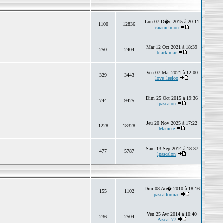
Lun 07 D�c 2015 à 20:11
1100
12836
caramelmou
Mar 12 Oct 2021 à 18:39
250
2404
blackjmac
Ven 07 Mai 2021 à 12:00
329
3443
love_leeloo
Dim 25 Oct 2015 à 19:36
744
9425
lpascalon
Jeu 20 Nov 2025 à 17:22
1228
18328
Maniere
Sam 13 Sep 2014 à 18:37
477
5787
lpascalon
Dim 08 Ao� 2010 à 18:16
155
1102
pascalformac
Ven 25 Avr 2014 à 10:40
236
2504
Pascal 77