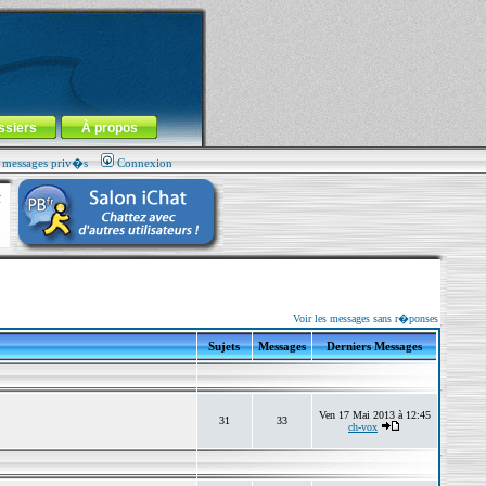
ssiers
À propos
s messages priv�s
Connexion
Voir les messages sans r�ponses
Sujets
Messages
Derniers Messages
Ven 17 Mai 2013 à 12:45
31
33
ch-vox