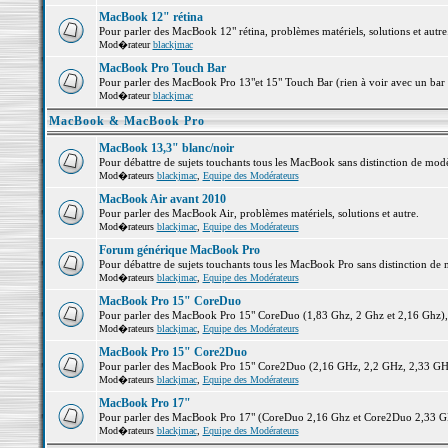
MacBook 12" rétina
Pour parler des MacBook 12" rétina, problèmes matériels, solutions et autre.
Mod�rateur
blackjmac
MacBook Pro Touch Bar
Pour parler des MacBook Pro 13"et 15" Touch Bar (rien à voir avec un bar ;-
Mod�rateur
blackjmac
MacBook & MacBook Pro
MacBook 13,3" blanc/noir
Pour débattre de sujets touchants tous les MacBook sans distinction de 
Mod�rateurs
blackjmac
,
Equipe des Modérateurs
MacBook Air avant 2010
Pour parler des MacBook Air, problèmes matériels, solutions et autre.
Mod�rateurs
blackjmac
,
Equipe des Modérateurs
Forum générique MacBook Pro
Pour débattre de sujets touchants tous les MacBook Pro sans distinction de 
Mod�rateurs
blackjmac
,
Equipe des Modérateurs
MacBook Pro 15" CoreDuo
Pour parler des MacBook Pro 15" CoreDuo (1,83 Ghz, 2 Ghz et 2,16 Ghz), pr
Mod�rateurs
blackjmac
,
Equipe des Modérateurs
MacBook Pro 15" Core2Duo
Pour parler des MacBook Pro 15" Core2Duo (2,16 GHz, 2,2 GHz, 2,33 GHz, 
Mod�rateurs
blackjmac
,
Equipe des Modérateurs
MacBook Pro 17"
Pour parler des MacBook Pro 17" (CoreDuo 2,16 Ghz et Core2Duo 2,33 GHz 
Mod�rateurs
blackjmac
,
Equipe des Modérateurs