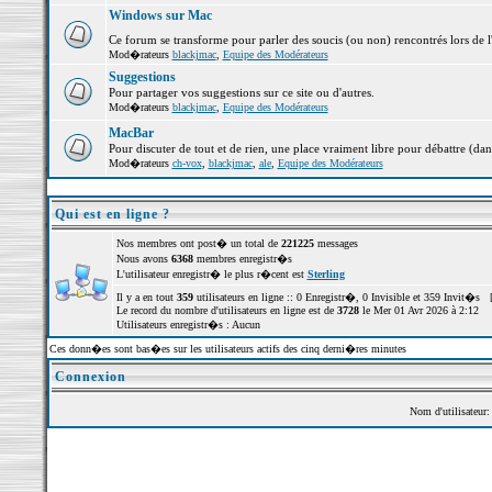
Windows sur Mac
Ce forum se transforme pour parler des soucis (ou non) rencontrés lors de 
Mod�rateurs
blackjmac
,
Equipe des Modérateurs
Suggestions
Pour partager vos suggestions sur ce site ou d'autres.
Mod�rateurs
blackjmac
,
Equipe des Modérateurs
MacBar
Pour discuter de tout et de rien, une place vraiment libre pour débattre (dan
Mod�rateurs
ch-vox
,
blackjmac
,
ale
,
Equipe des Modérateurs
Qui est en ligne ?
Nos membres ont post� un total de
221225
messages
Nous avons
6368
membres enregistr�s
L'utilisateur enregistr� le plus r�cent est
Sterling
Il y a en tout
359
utilisateurs en ligne :: 0 Enregistr�, 0 Invisible et 359 Invit�s 
Le record du nombre d'utilisateurs en ligne est de
3728
le Mer 01 Avr 2026 à 2:12
Utilisateurs enregistr�s : Aucun
Ces donn�es sont bas�es sur les utilisateurs actifs des cinq derni�res minutes
Connexion
Nom d'utilisateur