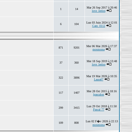
Mar 26 Sep 2017 à 20:46
1
14
love_leeloo
Lun 03 Juin 2024 à 12:01
6
104
Cam_0112
Mer 06 Mai 2026 à 17:37
871
9201
mosmsma
Mer 18 Sep 2019 à 13:48
37
360
love_leeloo
Mar 19 Mai 2026 à 10:35
322
3896
Laura07
Mer 28 Oct 2015 à 18:16
117
1407
lpascalon
Lun 29 Oct 2018 à 11:50
299
3415
Pascal 77
Lun 02 F�v 2026 à 22:13
109
808
mosmsma