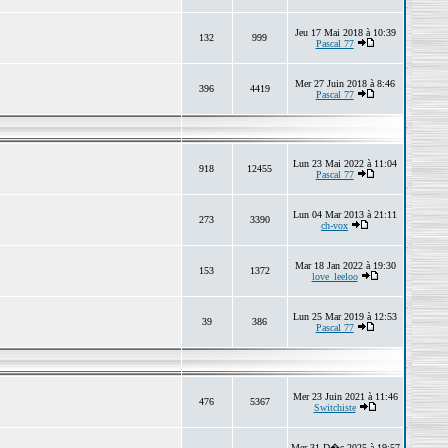
Jeu 17 Mai 2018 à 10:39
132
999
Pascal 77
Mer 27 Juin 2018 à 8:46
396
4419
Pascal 77
Lun 23 Mai 2022 à 11:04
918
12455
Pascal 77
Lun 04 Mar 2013 à 21:11
273
3390
ch-vox
Mar 18 Jan 2022 à 19:30
153
1372
love_leeloo
Lun 25 Mar 2019 à 12:53
39
386
Pascal 77
Mer 23 Juin 2021 à 11:46
476
5367
Switchiste
Mer 31 D�c 2025 à 19:57