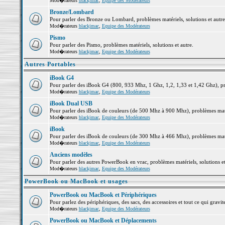
Mod�rateurs
blackjmac
,
Equipe des Modérateurs
Bronze/Lombard
Pour parler des Bronze ou Lombard, problèmes matériels, solutions et autre
Mod�rateurs
blackjmac
,
Equipe des Modérateurs
Pismo
Pour parler des Pismo, problèmes matériels, solutions et autre.
Mod�rateurs
blackjmac
,
Equipe des Modérateurs
Autres Portables
iBook G4
Pour parler des iBook G4 (800, 933 Mhz, 1 Ghz, 1,2, 1,33 et 1,42 Ghz), pro
Mod�rateurs
blackjmac
,
Equipe des Modérateurs
iBook Dual USB
Pour parler des iBook de couleurs (de 500 Mhz à 900 Mhz), problèmes matéri
Mod�rateurs
blackjmac
,
Equipe des Modérateurs
iBook
Pour parler des iBook de couleurs (de 300 Mhz à 466 Mhz), problèmes matéri
Mod�rateurs
blackjmac
,
Equipe des Modérateurs
Anciens modèles
Pour parler des autres PowerBook en vrac, problèmes matériels, solutions et
Mod�rateurs
blackjmac
,
Equipe des Modérateurs
PowerBook ou MacBook et usages
PowerBook ou MacBook et Périphériques
Pour parlez des périphériques, des sacs, des accessoires et tout ce qui gr
Mod�rateurs
blackjmac
,
Equipe des Modérateurs
PowerBook ou MacBook et Déplacements