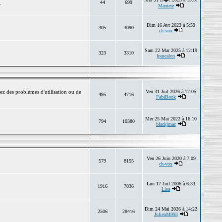
.
44
699
Maniere
Dim 16 Avr 2023 à 5:59
305
3090
ch-vox
Sam 22 Mar 2025 à 12:19
323
3310
lpascalon
ez des problèmes d'utilisation ou de
Ven 31 Juil 2026 à 12:05
495
4716
FabiBook
Mer 25 Mai 2022 à 16:10
794
10380
blackjmac
Ven 26 Juin 2020 à 7:09
579
8155
ch-vox
Lun 17 Juil 2006 à 6:33
1916
7036
Lisa
Dim 24 Mai 2026 à 14:22
2506
28416
JulienM993