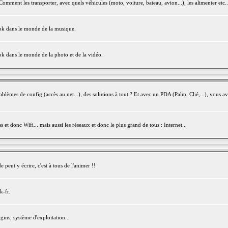
mment les transporter, avec quels véhicules (moto, voiture, bateau, avion...), les alimenter etc..
ook dans le monde de la musique.
ok dans le monde de la photo et de la vidéo.
èmes de config (accès au net...), des solutions à tout ? Et avec un PDA (Palm, Clié,...), vous av
et donc Wifi... mais aussi les réseaux et donc le plus grand de tous : Internet...
peut y écrire, c'est à tous de l'animer !!
k-fr.
gins, système d'exploitation...