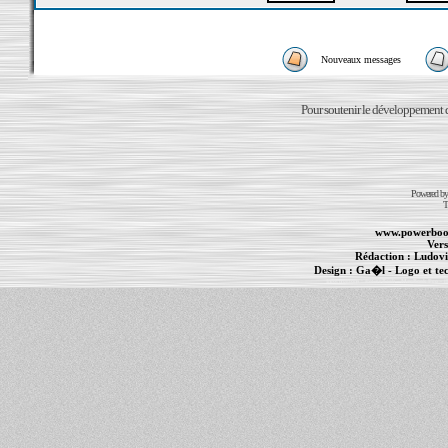
Nouveaux messages
Pour soutenir le développement du
Powered b
T
www.powerboo
Vers
Rédaction :
Ludovi
Design :
Ga�l
- Logo et te
Informations :
PowerBook
-
MacBook Pro
-
i