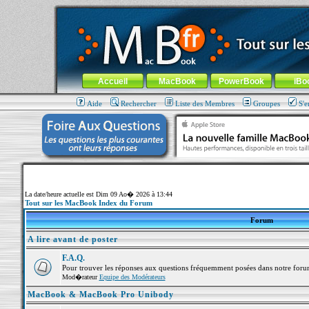
MacBook-fr.com : 100% Apple... 100% nomade !
Aller au contenu
-
Aller au menu général
-
Aller au menu de la
Menu général
Accueil
MacBook
PowerBook
iBo
Aide
Rechercher
Liste des Membres
Groupes
S'e
La date/heure actuelle est Dim 09 Ao� 2026 à 13:44
Tout sur les MacBook Index du Forum
Forum
A lire avant de poster
F.A.Q.
Pour trouver les réponses aux questions fréquemment posées dans notre foru
Mod�rateur
Equipe des Modérateurs
MacBook & MacBook Pro Unibody