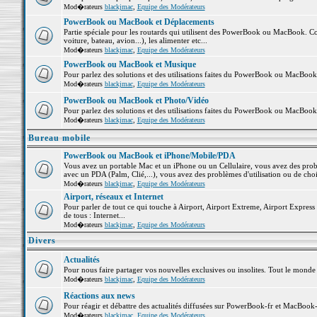
Mod�rateurs
blackjmac
,
Equipe des Modérateurs
PowerBook ou MacBook et Déplacements
Partie spéciale pour les routards qui utilisent des PowerBook ou MacBook. Co
voiture, bateau, avion...), les alimenter etc...
Mod�rateurs
blackjmac
,
Equipe des Modérateurs
PowerBook ou MacBook et Musique
Pour parlez des solutions et des utilisations faites du PowerBook ou MacBoo
Mod�rateurs
blackjmac
,
Equipe des Modérateurs
PowerBook ou MacBook et Photo/Vidéo
Pour parlez des solutions et des utilisations faites du PowerBook ou MacBook
Mod�rateurs
blackjmac
,
Equipe des Modérateurs
Bureau mobile
PowerBook ou MacBook et iPhone/Mobile/PDA
Vous avez un portable Mac et un iPhone ou un Cellulaire, vous avez des problè
avec un PDA (Palm, Clié,...), vous avez des problèmes d'utilisation ou de cho
Mod�rateurs
blackjmac
,
Equipe des Modérateurs
Airport, réseaux et Internet
Pour parler de tout ce qui touche à Airport, Airport Extreme, Airport Express e
de tous : Internet...
Mod�rateurs
blackjmac
,
Equipe des Modérateurs
Divers
Actualités
Pour nous faire partager vos nouvelles exclusives ou insolites. Tout le monde pe
Mod�rateurs
blackjmac
,
Equipe des Modérateurs
Réactions aux news
Pour réagir et débattre des actualités diffusées sur PowerBook-fr et MacBook-
Mod�rateurs
blackjmac
,
Equipe des Modérateurs