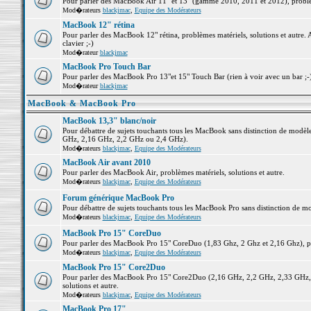
Pour parler des MacBook Air 11" et 13" (gamme 2010, 2011 et 2012), problème
Mod�rateurs
blackjmac
,
Equipe des Modérateurs
MacBook 12" rétina
Pour parler des MacBook 12" rétina, problèmes matériels, solutions et autre. 
clavier ;-)
Mod�rateur
blackjmac
MacBook Pro Touch Bar
Pour parler des MacBook Pro 13"et 15" Touch Bar (rien à voir avec un bar ;-) 
Mod�rateur
blackjmac
MacBook & MacBook Pro
MacBook 13,3" blanc/noir
Pour débattre de sujets touchants tous les MacBook sans distinction de mo
GHz, 2,16 GHz, 2,2 GHz ou 2,4 GHz).
Mod�rateurs
blackjmac
,
Equipe des Modérateurs
MacBook Air avant 2010
Pour parler des MacBook Air, problèmes matériels, solutions et autre.
Mod�rateurs
blackjmac
,
Equipe des Modérateurs
Forum générique MacBook Pro
Pour débattre de sujets touchants tous les MacBook Pro sans distinction de mo
Mod�rateurs
blackjmac
,
Equipe des Modérateurs
MacBook Pro 15" CoreDuo
Pour parler des MacBook Pro 15" CoreDuo (1,83 Ghz, 2 Ghz et 2,16 Ghz), pro
Mod�rateurs
blackjmac
,
Equipe des Modérateurs
MacBook Pro 15" Core2Duo
Pour parler des MacBook Pro 15" Core2Duo (2,16 GHz, 2,2 GHz, 2,33 GHz, 
solutions et autre.
Mod�rateurs
blackjmac
,
Equipe des Modérateurs
MacBook Pro 17"