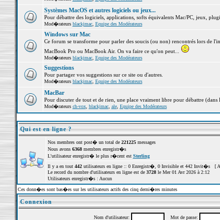
Systèmes MacOS et autres logiciels ou jeux...
Pour débattre des logiciels, applications, softs équivalents Mac/PC, jeux, plugi
Mod�rateurs
blackjmac
,
Equipe des Modérateurs
Windows sur Mac
Ce forum se transforme pour parler des soucis (ou non) rencontrés lors de l'i
MacBook Pro ou MacBook Air. On va faire ce qu'on peut...
Mod�rateurs
blackjmac
,
Equipe des Modérateurs
Suggestions
Pour partager vos suggestions sur ce site ou d'autres.
Mod�rateurs
blackjmac
,
Equipe des Modérateurs
MacBar
Pour discuter de tout et de rien, une place vraiment libre pour débattre (dans 
Mod�rateurs
ch-vox
,
blackjmac
,
ale
,
Equipe des Modérateurs
Qui est en ligne ?
Nos membres ont post� un total de
221225
messages
Nous avons
6368
membres enregistr�s
L'utilisateur enregistr� le plus r�cent est
Sterling
Il y a en tout
442
utilisateurs en ligne :: 0 Enregistr�, 0 Invisible et 442 Invit�s [
A
Le record du nombre d'utilisateurs en ligne est de
3728
le Mer 01 Avr 2026 à 2:12
Utilisateurs enregistr�s : Aucun
Ces donn�es sont bas�es sur les utilisateurs actifs des cinq derni�res minutes
Connexion
Nom d'utilisateur:
Mot de passe: