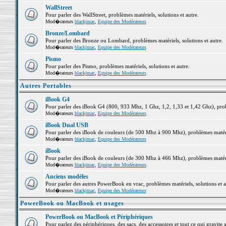
WallStreet
Pour parler des WallStreet, problèmes matériels, solutions et autre.
Mod�rateurs
blackjmac
,
Equipe des Modérateurs
Bronze/Lombard
Pour parler des Bronze ou Lombard, problèmes matériels, solutions et autre.
Mod�rateurs
blackjmac
,
Equipe des Modérateurs
Pismo
Pour parler des Pismo, problèmes matériels, solutions et autre.
Mod�rateurs
blackjmac
,
Equipe des Modérateurs
Autres Portables
iBook G4
Pour parler des iBook G4 (800, 933 Mhz, 1 Ghz, 1,2, 1,33 et 1,42 Ghz), probl
Mod�rateurs
blackjmac
,
Equipe des Modérateurs
iBook Dual USB
Pour parler des iBook de couleurs (de 500 Mhz à 900 Mhz), problèmes matériel
Mod�rateurs
blackjmac
,
Equipe des Modérateurs
iBook
Pour parler des iBook de couleurs (de 300 Mhz à 466 Mhz), problèmes matériel
Mod�rateurs
blackjmac
,
Equipe des Modérateurs
Anciens modèles
Pour parler des autres PowerBook en vrac, problèmes matériels, solutions et a
Mod�rateurs
blackjmac
,
Equipe des Modérateurs
PowerBook ou MacBook et usages
PowerBook ou MacBook et Périphériques
Pour parlez des périphériques, des sacs, des accessoires et tout ce qui grav