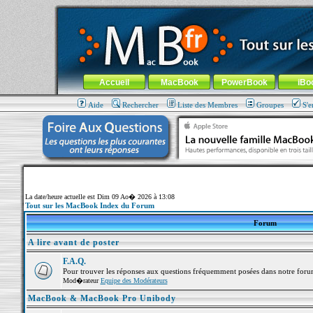
MacBook-fr.com : 100% Apple... 100% nomade !
Aller au contenu
-
Aller au menu général
-
Aller au menu de la
Menu général
Accueil
MacBook
PowerBook
iBo
Aide
Rechercher
Liste des Membres
Groupes
S'e
La date/heure actuelle est Dim 09 Ao� 2026 à 13:08
Tout sur les MacBook Index du Forum
Forum
A lire avant de poster
F.A.Q.
Pour trouver les réponses aux questions fréquemment posées dans notre foru
Mod�rateur
Equipe des Modérateurs
MacBook & MacBook Pro Unibody