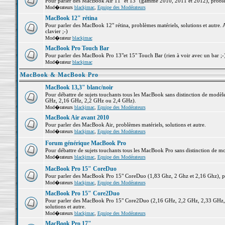
Pour parler des MacBook Air 11" et 13" (gamme 2010, 2011 et 2012), problème
Mod�rateurs
blackjmac
,
Equipe des Modérateurs
MacBook 12" rétina
Pour parler des MacBook 12" rétina, problèmes matériels, solutions et autre. 
clavier ;-)
Mod�rateur
blackjmac
MacBook Pro Touch Bar
Pour parler des MacBook Pro 13"et 15" Touch Bar (rien à voir avec un bar ;-) 
Mod�rateur
blackjmac
MacBook & MacBook Pro
MacBook 13,3" blanc/noir
Pour débattre de sujets touchants tous les MacBook sans distinction de mo
GHz, 2,16 GHz, 2,2 GHz ou 2,4 GHz).
Mod�rateurs
blackjmac
,
Equipe des Modérateurs
MacBook Air avant 2010
Pour parler des MacBook Air, problèmes matériels, solutions et autre.
Mod�rateurs
blackjmac
,
Equipe des Modérateurs
Forum générique MacBook Pro
Pour débattre de sujets touchants tous les MacBook Pro sans distinction de mo
Mod�rateurs
blackjmac
,
Equipe des Modérateurs
MacBook Pro 15" CoreDuo
Pour parler des MacBook Pro 15" CoreDuo (1,83 Ghz, 2 Ghz et 2,16 Ghz), pro
Mod�rateurs
blackjmac
,
Equipe des Modérateurs
MacBook Pro 15" Core2Duo
Pour parler des MacBook Pro 15" Core2Duo (2,16 GHz, 2,2 GHz, 2,33 GHz, 
solutions et autre.
Mod�rateurs
blackjmac
,
Equipe des Modérateurs
MacBook Pro 17"