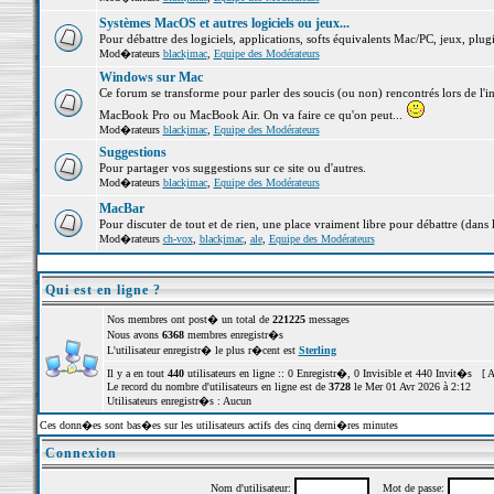
Systèmes MacOS et autres logiciels ou jeux...
Pour débattre des logiciels, applications, softs équivalents Mac/PC, jeux, plugi
Mod�rateurs
blackjmac
,
Equipe des Modérateurs
Windows sur Mac
Ce forum se transforme pour parler des soucis (ou non) rencontrés lors de l'i
MacBook Pro ou MacBook Air. On va faire ce qu'on peut...
Mod�rateurs
blackjmac
,
Equipe des Modérateurs
Suggestions
Pour partager vos suggestions sur ce site ou d'autres.
Mod�rateurs
blackjmac
,
Equipe des Modérateurs
MacBar
Pour discuter de tout et de rien, une place vraiment libre pour débattre (dans 
Mod�rateurs
ch-vox
,
blackjmac
,
ale
,
Equipe des Modérateurs
Qui est en ligne ?
Nos membres ont post� un total de
221225
messages
Nous avons
6368
membres enregistr�s
L'utilisateur enregistr� le plus r�cent est
Sterling
Il y a en tout
440
utilisateurs en ligne :: 0 Enregistr�, 0 Invisible et 440 Invit�s [
A
Le record du nombre d'utilisateurs en ligne est de
3728
le Mer 01 Avr 2026 à 2:12
Utilisateurs enregistr�s : Aucun
Ces donn�es sont bas�es sur les utilisateurs actifs des cinq derni�res minutes
Connexion
Nom d'utilisateur:
Mot de passe: