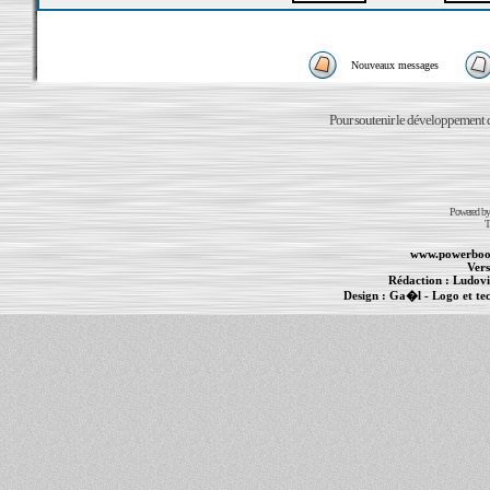
Nouveaux messages
Pour soutenir le développement du
Powered b
T
www.powerboo
Vers
Rédaction :
Ludovi
Design :
Ga�l
- Logo et te
Informations :
PowerBook
-
MacBook Pro
-
i