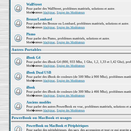
WallStreet
Pour parler des WallStreet, problèmes matériels, solutions et autre.
Mod�rateurs
blackjmac
,
Equipe des Modérateurs
Bronze/Lombard
Pour parler des Bronze ou Lombard, problèmes matériels, solutions et autre.
Mod�rateurs
blackjmac
,
Equipe des Modérateurs
Pismo
Pour parler des Pismo, problèmes matériels, solutions et autre.
Mod�rateurs
blackjmac
,
Equipe des Modérateurs
Autres Portables
iBook G4
Pour parler des iBook G4 (800, 933 Mhz, 1 Ghz, 1,2, 1,33 et 1,42 Ghz), probl
Mod�rateurs
blackjmac
,
Equipe des Modérateurs
iBook Dual USB
Pour parler des iBook de couleurs (de 500 Mhz à 900 Mhz), problèmes matériel
Mod�rateurs
blackjmac
,
Equipe des Modérateurs
iBook
Pour parler des iBook de couleurs (de 300 Mhz à 466 Mhz), problèmes matériel
Mod�rateurs
blackjmac
,
Equipe des Modérateurs
Anciens modèles
Pour parler des autres PowerBook en vrac, problèmes matériels, solutions et a
Mod�rateurs
blackjmac
,
Equipe des Modérateurs
PowerBook ou MacBook et usages
PowerBook ou MacBook et Périphériques
Pour parlez des périphériques, des sacs, des accessoires et tout ce qui grav