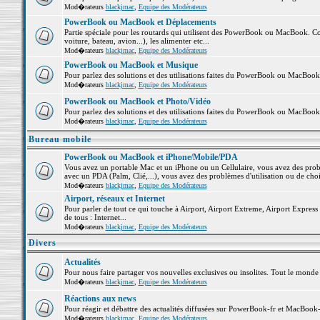
Mod�rateurs
blackjmac
,
Equipe des Modérateurs
PowerBook ou MacBook et Déplacements
Partie spéciale pour les routards qui utilisent des PowerBook ou MacBook. Co
voiture, bateau, avion...), les alimenter etc...
Mod�rateurs
blackjmac
,
Equipe des Modérateurs
PowerBook ou MacBook et Musique
Pour parlez des solutions et des utilisations faites du PowerBook ou MacBoo
Mod�rateurs
blackjmac
,
Equipe des Modérateurs
PowerBook ou MacBook et Photo/Vidéo
Pour parlez des solutions et des utilisations faites du PowerBook ou MacBook
Mod�rateurs
blackjmac
,
Equipe des Modérateurs
Bureau mobile
PowerBook ou MacBook et iPhone/Mobile/PDA
Vous avez un portable Mac et un iPhone ou un Cellulaire, vous avez des problè
avec un PDA (Palm, Clié,...), vous avez des problèmes d'utilisation ou de cho
Mod�rateurs
blackjmac
,
Equipe des Modérateurs
Airport, réseaux et Internet
Pour parler de tout ce qui touche à Airport, Airport Extreme, Airport Express e
de tous : Internet...
Mod�rateurs
blackjmac
,
Equipe des Modérateurs
Divers
Actualités
Pour nous faire partager vos nouvelles exclusives ou insolites. Tout le monde pe
Mod�rateurs
blackjmac
,
Equipe des Modérateurs
Réactions aux news
Pour réagir et débattre des actualités diffusées sur PowerBook-fr et MacBook-
Mod�rateurs
blackjmac
,
Equipe des Modérateurs