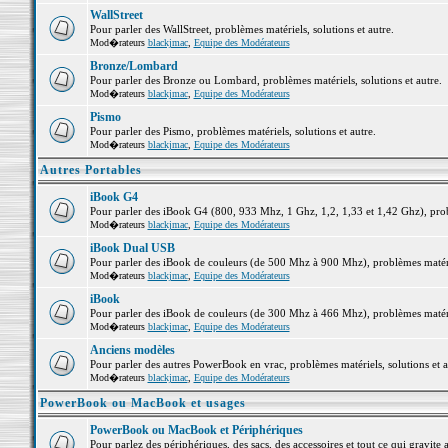
WallStreet
Pour parler des WallStreet, problèmes matériels, solutions et autre.
Mod�rateurs
blackjmac
,
Equipe des Modérateurs
Bronze/Lombard
Pour parler des Bronze ou Lombard, problèmes matériels, solutions et autre.
Mod�rateurs
blackjmac
,
Equipe des Modérateurs
Pismo
Pour parler des Pismo, problèmes matériels, solutions et autre.
Mod�rateurs
blackjmac
,
Equipe des Modérateurs
Autres Portables
iBook G4
Pour parler des iBook G4 (800, 933 Mhz, 1 Ghz, 1,2, 1,33 et 1,42 Ghz), probl
Mod�rateurs
blackjmac
,
Equipe des Modérateurs
iBook Dual USB
Pour parler des iBook de couleurs (de 500 Mhz à 900 Mhz), problèmes matériel
Mod�rateurs
blackjmac
,
Equipe des Modérateurs
iBook
Pour parler des iBook de couleurs (de 300 Mhz à 466 Mhz), problèmes matériel
Mod�rateurs
blackjmac
,
Equipe des Modérateurs
Anciens modèles
Pour parler des autres PowerBook en vrac, problèmes matériels, solutions et a
Mod�rateurs
blackjmac
,
Equipe des Modérateurs
PowerBook ou MacBook et usages
PowerBook ou MacBook et Périphériques
Pour parlez des périphériques, des sacs, des accessoires et tout ce qui grav