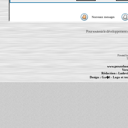
Nouveaux messages
Pour soutenir le développement du
Powered b
T
www.powerboo
Vers
Rédaction :
Ludovi
Design :
Ga�l
- Logo et te
Informations :
PowerBook
-
MacBook Pro
-
i