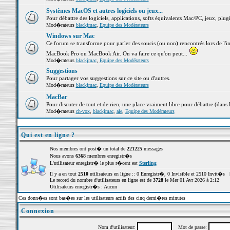
Systèmes MacOS et autres logiciels ou jeux...
Pour débattre des logiciels, applications, softs équivalents Mac/PC, jeux, plugi
Mod�rateurs
blackjmac
,
Equipe des Modérateurs
Windows sur Mac
Ce forum se transforme pour parler des soucis (ou non) rencontrés lors de l'i
MacBook Pro ou MacBook Air. On va faire ce qu'on peut...
Mod�rateurs
blackjmac
,
Equipe des Modérateurs
Suggestions
Pour partager vos suggestions sur ce site ou d'autres.
Mod�rateurs
blackjmac
,
Equipe des Modérateurs
MacBar
Pour discuter de tout et de rien, une place vraiment libre pour débattre (dans 
Mod�rateurs
ch-vox
,
blackjmac
,
ale
,
Equipe des Modérateurs
Qui est en ligne ?
Nos membres ont post� un total de
221225
messages
Nous avons
6368
membres enregistr�s
L'utilisateur enregistr� le plus r�cent est
Sterling
Il y a en tout
2510
utilisateurs en ligne :: 0 Enregistr�, 0 Invisible et 2510 Invit�s 
Le record du nombre d'utilisateurs en ligne est de
3728
le Mer 01 Avr 2026 à 2:12
Utilisateurs enregistr�s : Aucun
Ces donn�es sont bas�es sur les utilisateurs actifs des cinq derni�res minutes
Connexion
Nom d'utilisateur:
Mot de passe: