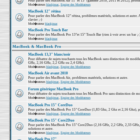
Pour parler des MacBook Air 11" et 13" (gamme 2010, 2011 et 2012), problème
Mod�rateurs
blackjmac
,
Equipe des Modérateurs
MacBook 12" rétina
Pour parler des MacBook 12" rétina, problèmes matériels, solutions et autre. 
clavier ;-)
Mod�rateur
blackjmac
MacBook Pro Touch Bar
Pour parler des MacBook Pro 13"et 15" Touch Bar (rien à voir avec un bar ;-) 
Mod�rateur
blackjmac
MacBook & MacBook Pro
MacBook 13,3" blanc/noir
Pour débattre de sujets touchants tous les MacBook sans distinction de mo
GHz, 2,16 GHz, 2,2 GHz ou 2,4 GHz).
Mod�rateurs
blackjmac
,
Equipe des Modérateurs
MacBook Air avant 2010
Pour parler des MacBook Air, problèmes matériels, solutions et autre.
Mod�rateurs
blackjmac
,
Equipe des Modérateurs
Forum générique MacBook Pro
Pour débattre de sujets touchants tous les MacBook Pro sans distinction de mo
Mod�rateurs
blackjmac
,
Equipe des Modérateurs
MacBook Pro 15" CoreDuo
Pour parler des MacBook Pro 15" CoreDuo (1,83 Ghz, 2 Ghz et 2,16 Ghz), pro
Mod�rateurs
blackjmac
,
Equipe des Modérateurs
MacBook Pro 15" Core2Duo
Pour parler des MacBook Pro 15" Core2Duo (2,16 GHz, 2,2 GHz, 2,33 GHz, 
solutions et autre.
Mod�rateurs
blackjmac
,
Equipe des Modérateurs
MacBook Pro 17"