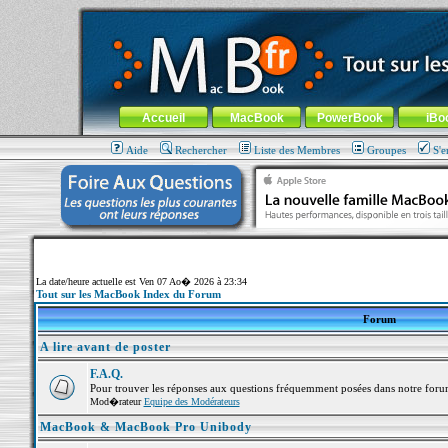
MacBook-fr.com : 100% Apple... 100% nomade !
Aller au contenu
-
Aller au menu général
-
Aller au menu de la
Menu général
Accueil
MacBook
PowerBook
iBo
Aide
Rechercher
Liste des Membres
Groupes
S'e
La date/heure actuelle est Ven 07 Ao� 2026 à 23:34
Tout sur les MacBook Index du Forum
Forum
A lire avant de poster
F.A.Q.
Pour trouver les réponses aux questions fréquemment posées dans notre foru
Mod�rateur
Equipe des Modérateurs
MacBook & MacBook Pro Unibody