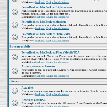
Mod�rateurs
blackjmac
,
Equipe des Modérateurs
PowerBook ou MacBook et Déplacements
Partie spéciale pour les routards qui utilisent des PowerBook ou MacBook. Co
voiture, bateau, avion...), les alimenter etc...
Mod�rateurs
blackjmac
,
Equipe des Modérateurs
PowerBook ou MacBook et Musique
Pour parlez des solutions et des utilisations faites du PowerBook ou MacBoo
Mod�rateurs
blackjmac
,
Equipe des Modérateurs
PowerBook ou MacBook et Photo/Vidéo
Pour parlez des solutions et des utilisations faites du PowerBook ou MacBook
Mod�rateurs
blackjmac
,
Equipe des Modérateurs
Bureau mobile
PowerBook ou MacBook et iPhone/Mobile/PDA
Vous avez un portable Mac et un iPhone ou un Cellulaire, vous avez des problè
avec un PDA (Palm, Clié,...), vous avez des problèmes d'utilisation ou de cho
Mod�rateurs
blackjmac
,
Equipe des Modérateurs
Airport, réseaux et Internet
Pour parler de tout ce qui touche à Airport, Airport Extreme, Airport Express e
de tous : Internet...
Mod�rateurs
blackjmac
,
Equipe des Modérateurs
Divers
Actualités
Pour nous faire partager vos nouvelles exclusives ou insolites. Tout le monde pe
Mod�rateurs
blackjmac
,
Equipe des Modérateurs
Réactions aux news
Pour réagir et débattre des actualités diffusées sur PowerBook-fr et MacBook-
Mod�rateurs
blackjmac
,
Equipe des Modérateurs