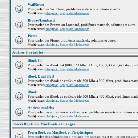
WallStreet
Pour parler des WallStreet, problèmes matériels, solutions et autre.
Mod�rateurs
blackjmac
,
Equipe des Modérateurs
Bronze/Lombard
Pour parler des Bronze ou Lombard, problèmes matériels, solutions et autre.
Mod�rateurs
blackjmac
,
Equipe des Modérateurs
Pismo
Pour parler des Pismo, problèmes matériels, solutions et autre.
Mod�rateurs
blackjmac
,
Equipe des Modérateurs
Autres Portables
iBook G4
Pour parler des iBook G4 (800, 933 Mhz, 1 Ghz, 1,2, 1,33 et 1,42 Ghz), probl
Mod�rateurs
blackjmac
,
Equipe des Modérateurs
iBook Dual USB
Pour parler des iBook de couleurs (de 500 Mhz à 900 Mhz), problèmes matériel
Mod�rateurs
blackjmac
,
Equipe des Modérateurs
iBook
Pour parler des iBook de couleurs (de 300 Mhz à 466 Mhz), problèmes matériel
Mod�rateurs
blackjmac
,
Equipe des Modérateurs
Anciens modèles
Pour parler des autres PowerBook en vrac, problèmes matériels, solutions et a
Mod�rateurs
blackjmac
,
Equipe des Modérateurs
PowerBook ou MacBook et usages
PowerBook ou MacBook et Périphériques
Pour parlez des périphériques, des sacs, des accessoires et tout ce qui grav