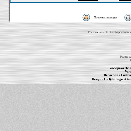
Nouveaux messages
Pour soutenir le développement du
Powered b
T
www.powerboo
Vers
Rédaction :
Ludovi
Design :
Ga�l
- Logo et te
Informations :
PowerBook
-
MacBook Pro
-
i