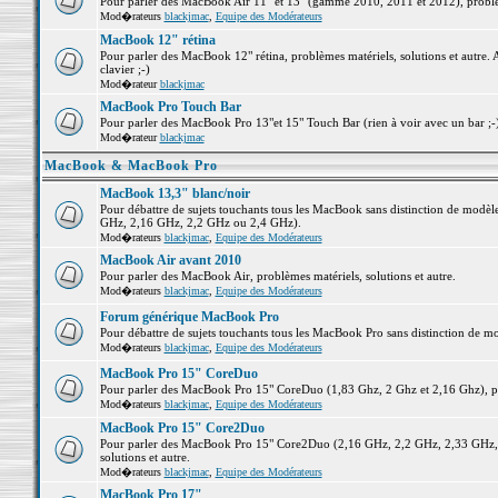
Pour parler des MacBook Air 11" et 13" (gamme 2010, 2011 et 2012), problème
Mod�rateurs
blackjmac
,
Equipe des Modérateurs
MacBook 12" rétina
Pour parler des MacBook 12" rétina, problèmes matériels, solutions et autre. 
clavier ;-)
Mod�rateur
blackjmac
MacBook Pro Touch Bar
Pour parler des MacBook Pro 13"et 15" Touch Bar (rien à voir avec un bar ;-) 
Mod�rateur
blackjmac
MacBook & MacBook Pro
MacBook 13,3" blanc/noir
Pour débattre de sujets touchants tous les MacBook sans distinction de mo
GHz, 2,16 GHz, 2,2 GHz ou 2,4 GHz).
Mod�rateurs
blackjmac
,
Equipe des Modérateurs
MacBook Air avant 2010
Pour parler des MacBook Air, problèmes matériels, solutions et autre.
Mod�rateurs
blackjmac
,
Equipe des Modérateurs
Forum générique MacBook Pro
Pour débattre de sujets touchants tous les MacBook Pro sans distinction de mo
Mod�rateurs
blackjmac
,
Equipe des Modérateurs
MacBook Pro 15" CoreDuo
Pour parler des MacBook Pro 15" CoreDuo (1,83 Ghz, 2 Ghz et 2,16 Ghz), pro
Mod�rateurs
blackjmac
,
Equipe des Modérateurs
MacBook Pro 15" Core2Duo
Pour parler des MacBook Pro 15" Core2Duo (2,16 GHz, 2,2 GHz, 2,33 GHz, 
solutions et autre.
Mod�rateurs
blackjmac
,
Equipe des Modérateurs
MacBook Pro 17"