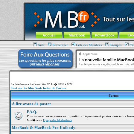
MacBook-fr.com : 100% Apple... 100% nomade !
Aller au contenu
-
Aller au menu général
-
Aller au menu de la
Menu général
Accueil
MacBook
PowerBook
iBo
Aide
Rechercher
Liste des Membres
Groupes
S'e
La date/heure actuelle est Ven 07 Ao� 2026 à 8:27
Tout sur les MacBook Index du Forum
Forum
A lire avant de poster
F.A.Q.
Pour trouver les réponses aux questions fréquemment posées dans notre foru
Mod�rateur
Equipe des Modérateurs
MacBook & MacBook Pro Unibody