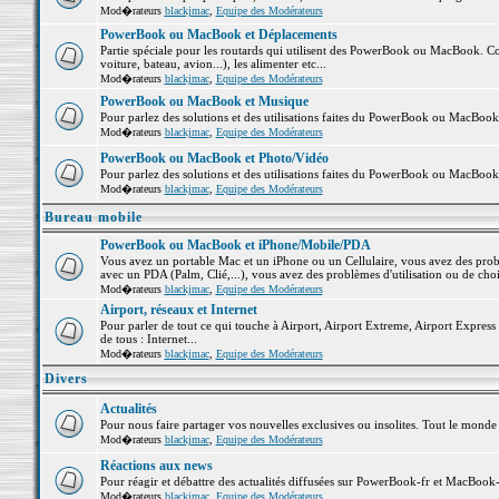
Mod�rateurs
blackjmac
,
Equipe des Modérateurs
PowerBook ou MacBook et Déplacements
Partie spéciale pour les routards qui utilisent des PowerBook ou MacBook. Co
voiture, bateau, avion...), les alimenter etc...
Mod�rateurs
blackjmac
,
Equipe des Modérateurs
PowerBook ou MacBook et Musique
Pour parlez des solutions et des utilisations faites du PowerBook ou MacBoo
Mod�rateurs
blackjmac
,
Equipe des Modérateurs
PowerBook ou MacBook et Photo/Vidéo
Pour parlez des solutions et des utilisations faites du PowerBook ou MacBook
Mod�rateurs
blackjmac
,
Equipe des Modérateurs
Bureau mobile
PowerBook ou MacBook et iPhone/Mobile/PDA
Vous avez un portable Mac et un iPhone ou un Cellulaire, vous avez des problè
avec un PDA (Palm, Clié,...), vous avez des problèmes d'utilisation ou de cho
Mod�rateurs
blackjmac
,
Equipe des Modérateurs
Airport, réseaux et Internet
Pour parler de tout ce qui touche à Airport, Airport Extreme, Airport Express e
de tous : Internet...
Mod�rateurs
blackjmac
,
Equipe des Modérateurs
Divers
Actualités
Pour nous faire partager vos nouvelles exclusives ou insolites. Tout le monde pe
Mod�rateurs
blackjmac
,
Equipe des Modérateurs
Réactions aux news
Pour réagir et débattre des actualités diffusées sur PowerBook-fr et MacBook-
Mod�rateurs
blackjmac
,
Equipe des Modérateurs