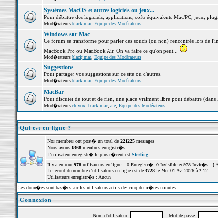
Systèmes MacOS et autres logiciels ou jeux...
Pour débattre des logiciels, applications, softs équivalents Mac/PC, jeux, plugi
Mod�rateurs
blackjmac
,
Equipe des Modérateurs
Windows sur Mac
Ce forum se transforme pour parler des soucis (ou non) rencontrés lors de l'i
MacBook Pro ou MacBook Air. On va faire ce qu'on peut...
Mod�rateurs
blackjmac
,
Equipe des Modérateurs
Suggestions
Pour partager vos suggestions sur ce site ou d'autres.
Mod�rateurs
blackjmac
,
Equipe des Modérateurs
MacBar
Pour discuter de tout et de rien, une place vraiment libre pour débattre (dans 
Mod�rateurs
ch-vox
,
blackjmac
,
ale
,
Equipe des Modérateurs
Qui est en ligne ?
Nos membres ont post� un total de
221225
messages
Nous avons
6368
membres enregistr�s
L'utilisateur enregistr� le plus r�cent est
Sterling
Il y a en tout
978
utilisateurs en ligne :: 0 Enregistr�, 0 Invisible et 978 Invit�s [
A
Le record du nombre d'utilisateurs en ligne est de
3728
le Mer 01 Avr 2026 à 2:12
Utilisateurs enregistr�s : Aucun
Ces donn�es sont bas�es sur les utilisateurs actifs des cinq derni�res minutes
Connexion
Nom d'utilisateur:
Mot de passe: