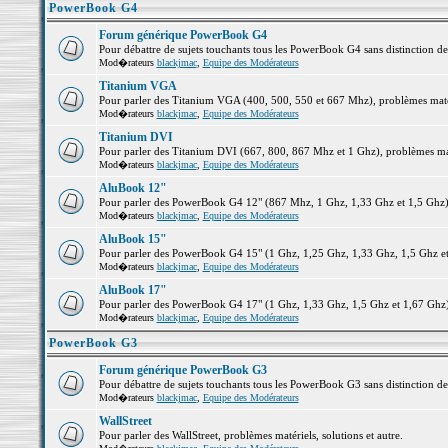
PowerBook G4
Forum générique PowerBook G4
Pour débattre de sujets touchants tous les PowerBook G4 sans distinction d
Mod�rateurs
blackjmac
,
Equipe des Modérateurs
Titanium VGA
Pour parler des Titanium VGA (400, 500, 550 et 667 Mhz), problèmes matéri
Mod�rateurs
blackjmac
,
Equipe des Modérateurs
Titanium DVI
Pour parler des Titanium DVI (667, 800, 867 Mhz et 1 Ghz), problèmes matér
Mod�rateurs
blackjmac
,
Equipe des Modérateurs
AluBook 12"
Pour parler des PowerBook G4 12" (867 Mhz, 1 Ghz, 1,33 Ghz et 1,5 Ghz), p
Mod�rateurs
blackjmac
,
Equipe des Modérateurs
AluBook 15"
Pour parler des PowerBook G4 15" (1 Ghz, 1,25 Ghz, 1,33 Ghz, 1,5 Ghz et 1
Mod�rateurs
blackjmac
,
Equipe des Modérateurs
AluBook 17"
Pour parler des PowerBook G4 17" (1 Ghz, 1,33 Ghz, 1,5 Ghz et 1,67 Ghz), 
Mod�rateurs
blackjmac
,
Equipe des Modérateurs
PowerBook G3
Forum générique PowerBook G3
Pour débattre de sujets touchants tous les PowerBook G3 sans distinction d
Mod�rateurs
blackjmac
,
Equipe des Modérateurs
WallStreet
Pour parler des WallStreet, problèmes matériels, solutions et autre.