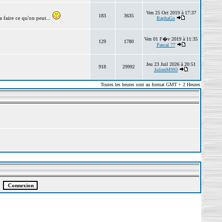
Ven 25 Oct 2019 à 17:37
183
3635
 faire ce qu'on peut...
RaphaGn
Ven 01 F�v 2019 à 11:35
129
1780
Pascal 77
Jeu 23 Juil 2026 à 20:51
918
29992
JulienM993
Toutes les heures sont au format GMT + 2 Heures