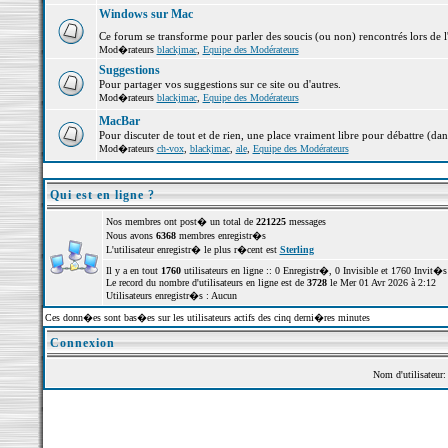
Windows sur Mac
Ce forum se transforme pour parler des soucis (ou non) rencontrés lors de 
Mod�rateurs
blackjmac
,
Equipe des Modérateurs
Suggestions
Pour partager vos suggestions sur ce site ou d'autres.
Mod�rateurs
blackjmac
,
Equipe des Modérateurs
MacBar
Pour discuter de tout et de rien, une place vraiment libre pour débattre (dan
Mod�rateurs
ch-vox
,
blackjmac
,
ale
,
Equipe des Modérateurs
Qui est en ligne ?
Nos membres ont post� un total de
221225
messages
Nous avons
6368
membres enregistr�s
L'utilisateur enregistr� le plus r�cent est
Sterling
Il y a en tout
1760
utilisateurs en ligne :: 0 Enregistr�, 0 Invisible et 1760 Invit
Le record du nombre d'utilisateurs en ligne est de
3728
le Mer 01 Avr 2026 à 2:12
Utilisateurs enregistr�s : Aucun
Ces donn�es sont bas�es sur les utilisateurs actifs des cinq derni�res minutes
Connexion
Nom d'utilisateur