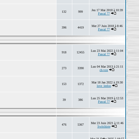
Jeu 17 Mai 2018 à 10:39
132
999
Pascal 77
Mer 27 Juin 2018 à 8:46
396
4419
Pascal 77
Lun 23 Mai 2022 à 11:04
918
12455
Pascal 77
Lun 04 Mar 2013 à 21:11
273
3390
ch-vox
Mar 18 Jan 2022 à 19:30
153
1372
love_leeloo
Lun 25 Mar 2019 à 12:53
39
386
Pascal 77
Mer 23 Juin 2021 à 11:46
476
5367
Switchiste
Mer 31 D�c 2025 à 19:57