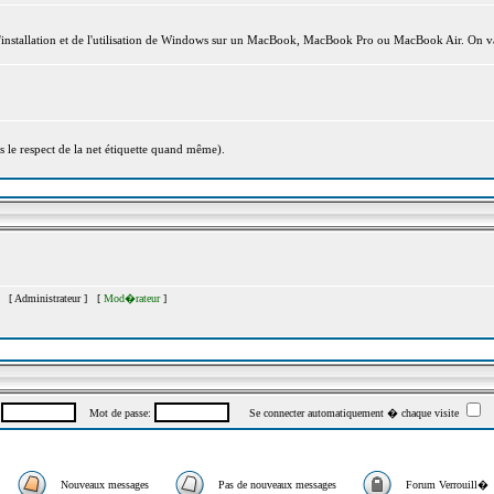
l'installation et de l'utilisation de Windows sur un MacBook, MacBook Pro ou MacBook Air. On va
s le respect de la net étiquette quand même).
�s [
Administrateur
] [
Mod�rateur
]
:
Mot de passe:
Se connecter automatiquement � chaque visite
Nouveaux messages
Pas de nouveaux messages
Forum Verrouill�