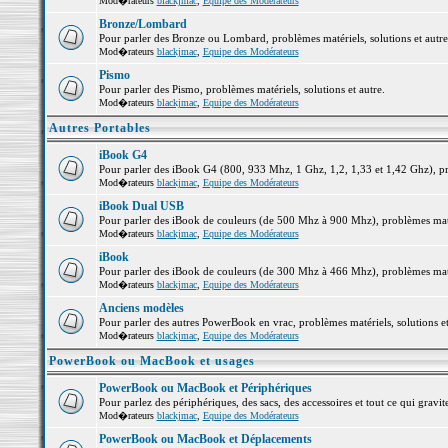
Mod�rateurs
blackjmac
,
Equipe des Modérateurs
Bronze/Lombard
Pour parler des Bronze ou Lombard, problèmes matériels, solutions et autre
Mod�rateurs
blackjmac
,
Equipe des Modérateurs
Pismo
Pour parler des Pismo, problèmes matériels, solutions et autre.
Mod�rateurs
blackjmac
,
Equipe des Modérateurs
Autres Portables
iBook G4
Pour parler des iBook G4 (800, 933 Mhz, 1 Ghz, 1,2, 1,33 et 1,42 Ghz), pro
Mod�rateurs
blackjmac
,
Equipe des Modérateurs
iBook Dual USB
Pour parler des iBook de couleurs (de 500 Mhz à 900 Mhz), problèmes matéri
Mod�rateurs
blackjmac
,
Equipe des Modérateurs
iBook
Pour parler des iBook de couleurs (de 300 Mhz à 466 Mhz), problèmes matéri
Mod�rateurs
blackjmac
,
Equipe des Modérateurs
Anciens modèles
Pour parler des autres PowerBook en vrac, problèmes matériels, solutions et
Mod�rateurs
blackjmac
,
Equipe des Modérateurs
PowerBook ou MacBook et usages
PowerBook ou MacBook et Périphériques
Pour parlez des périphériques, des sacs, des accessoires et tout ce qui gr
Mod�rateurs
blackjmac
,
Equipe des Modérateurs
PowerBook ou MacBook et Déplacements