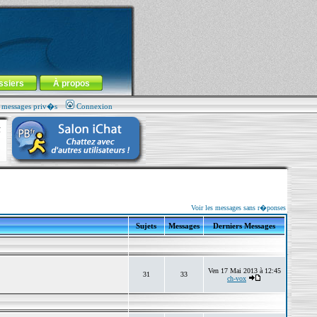
ssiers
À propos
s messages priv�s
Connexion
Voir les messages sans r�ponses
Sujets
Messages
Derniers Messages
Ven 17 Mai 2013 à 12:45
31
33
ch-vox