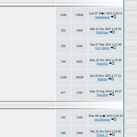
Lun 07 D�c 2015 à 20:11
1100
12836
caramelmou
Mar 12 Oct 2021 à 18:39
250
2404
blackjmac
Ven 07 Mai 2021 à 12:00
329
3443
love_leeloo
Dim 25 Oct 2015 à 19:36
744
9425
lpascalon
Jeu 20 Nov 2025 à 17:22
1228
18328
Maniere
Sam 13 Sep 2014 à 18:37
477
5787
lpascalon
Dim 08 Ao� 2010 à 18:16
155
1102
pascalformac
Ven 25 Avr 2014 à 10:40
236
2504
Pascal 77