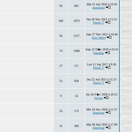
Mar 21 Juil 2026 à 23:45
95
601
mosmsma
Ven 26 Nov 2021 à 11:51
196
2473
Pascal 77
Sam 27 Nov 2021 à 16:40
95
1217
love_leeloo
Sam 22 D�c 2018 à 23:41
74
1008
lpascalon
Lun 11 Sep 2017 à 9:30
27
271
Pascal 77
Jeu 22 Juil 2021 à 11:23
52
658
Pascal 77
Jeu 26 F�v 2026 à 20:53
9
52
buyten
Mer 18 Nov 2020 à 12:37
25
173
blackjmac
Mar 28 Juin 2022 à 17:09
31
309
blackjmac