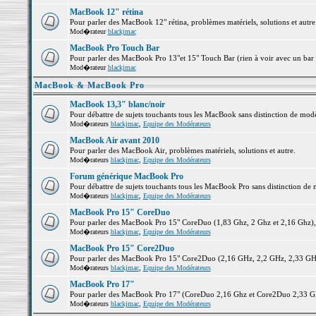
MacBook 12" rétina
Pour parler des MacBook 12" rétina, problèmes matériels, solutions et autre.
Mod�rateur
blackjmac
MacBook Pro Touch Bar
Pour parler des MacBook Pro 13"et 15" Touch Bar (rien à voir avec un bar ;-
Mod�rateur
blackjmac
MacBook & MacBook Pro
MacBook 13,3" blanc/noir
Pour débattre de sujets touchants tous les MacBook sans distinction de 
Mod�rateurs
blackjmac
,
Equipe des Modérateurs
MacBook Air avant 2010
Pour parler des MacBook Air, problèmes matériels, solutions et autre.
Mod�rateurs
blackjmac
,
Equipe des Modérateurs
Forum générique MacBook Pro
Pour débattre de sujets touchants tous les MacBook Pro sans distinction de 
Mod�rateurs
blackjmac
,
Equipe des Modérateurs
MacBook Pro 15" CoreDuo
Pour parler des MacBook Pro 15" CoreDuo (1,83 Ghz, 2 Ghz et 2,16 Ghz), pr
Mod�rateurs
blackjmac
,
Equipe des Modérateurs
MacBook Pro 15" Core2Duo
Pour parler des MacBook Pro 15" Core2Duo (2,16 GHz, 2,2 GHz, 2,33 GHz, 
Mod�rateurs
blackjmac
,
Equipe des Modérateurs
MacBook Pro 17"
Pour parler des MacBook Pro 17" (CoreDuo 2,16 Ghz et Core2Duo 2,33 GHz 
Mod�rateurs
blackjmac
,
Equipe des Modérateurs