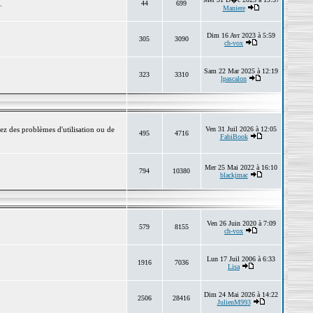
.
44
699
Maniere
Dim 16 Avr 2023 à 5:59
305
3090
ch-vox
Sam 22 Mar 2025 à 12:19
323
3310
lpascalon
ez des problèmes d'utilisation ou de
Ven 31 Juil 2026 à 12:05
495
4716
FabiBook
Mer 25 Mai 2022 à 16:10
794
10380
blackjmac
Ven 26 Juin 2020 à 7:09
579
8155
ch-vox
Lun 17 Juil 2006 à 6:33
1916
7036
Lisa
Dim 24 Mai 2026 à 14:22
2506
28416
JulienM993