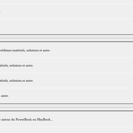
.
blèmes matériels, solutions et autre.
els, solutions et autre.
els, solutions et autre.
 autre.
avite autour du PowerBook ou MacBook...