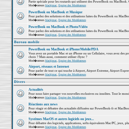
Partie spéciale pour les routards qui utilisent des PowerBook ou MacBook. Co
Mod�rateurs
blackjmac
,
Equipe des Modérateurs
PowerBook ou MacBook et Musique
Pour parlez des solutions et des utilisations faites du PowerBook ou MacB
Mod�rateurs
blackjmac
,
Equipe des Modérateurs
PowerBook ou MacBook et Photo/Vidéo
Pour parlez des solutions et des utilisations faites du PowerBook ou MacBo
Mod�rateurs
blackjmac
,
Equipe des Modérateurs
Bureau mobile
PowerBook ou MacBook et iPhone/Mobile/PDA
Vous avez un portable Mac et un iPhone ou un Cellulaire, vous avez des probl
choix ? Mais aussi, comment utiliser iSync ?
Mod�rateurs
blackjmac
,
Equipe des Modérateurs
Airport, réseaux et Internet
Pour parler de tout ce qui touche à Airport, Airport Extreme, Airport Express 
Mod�rateurs
blackjmac
,
Equipe des Modérateurs
Divers
Actualités
Pour nous faire partager vos nouvelles exclusives ou insolites. Tout le monde 
Mod�rateurs
blackjmac
,
Equipe des Modérateurs
Réactions aux news
Pour réagir et débattre des actualités diffusées sur PowerBook-fr et MacBoo
Mod�rateurs
blackjmac
,
Equipe des Modérateurs
Systèmes MacOS et autres logiciels ou jeux...
Pour débattre des logiciels, applications, softs équivalents Mac/PC, jeux, plu
Mod�rateurs
blackjmac
,
Equipe des Modérateurs