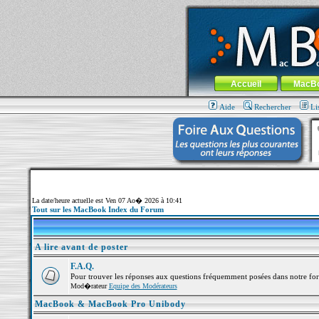
MacBook-fr.com : 100% Apple... 100% nom
Aller au contenu
-
Aller au menu 
Menu général
Accueil
MacB
Aide
Rechercher
Li
La date/heure actuelle est Ven 07 Ao� 2026 à 10:41
Tout sur les MacBook Index du Forum
A lire avant de poster
F.A.Q.
Pour trouver les réponses aux questions fréquemment posées dans notre fo
Mod�rateur
Equipe des Modérateurs
MacBook & MacBook Pro Unibody