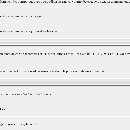
mment les transporter, avec quels véhicules (moto, voiture, bateau, avion...), les alimenter etc..
ook dans le monde de la musique.
ok dans le monde de la photo et de la vidéo.
èmes de config (accès au net...), des solutions à tout ? Et avec un PDA (Palm, Clié,...), vous av
et donc Wifi... mais aussi les réseaux et donc le plus grand de tous : Internet...
peut y écrire, c'est à tous de l'animer !!
k-fr.
gins, système d'exploitation...