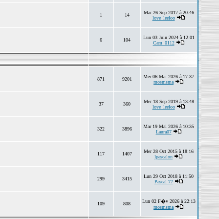
Mar 26 Sep 2017 à 20:46
1
14
love_leeloo
Lun 03 Juin 2024 à 12:01
6
104
Cam_0112
Mer 06 Mai 2026 à 17:37
871
9201
mosmsma
Mer 18 Sep 2019 à 13:48
37
360
love_leeloo
Mar 19 Mai 2026 à 10:35
322
3896
Laura07
Mer 28 Oct 2015 à 18:16
117
1407
lpascalon
Lun 29 Oct 2018 à 11:50
299
3415
Pascal 77
Lun 02 F�v 2026 à 22:13
109
808
mosmsma