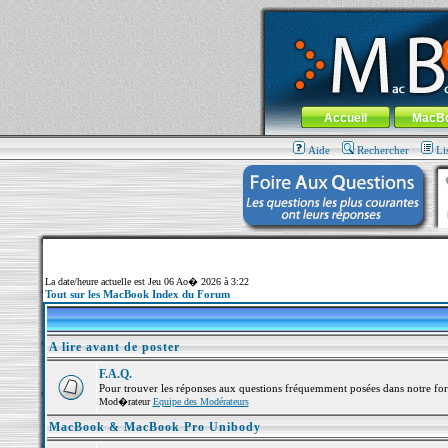
MacBook-fr.com : 100% Apple... 100% nom
Aller au contenu
-
Aller au menu 
Menu général
Accueil
MacB
Aide
Rechercher
Li
La date/heure actuelle est Jeu 06 Ao� 2026 à 3:22
Tout sur les MacBook Index du Forum
A lire avant de poster
F.A.Q.
Pour trouver les réponses aux questions fréquemment posées dans notre fo
Mod�rateur
Equipe des Modérateurs
MacBook & MacBook Pro Unibody