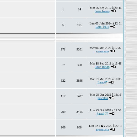
Mar 26 Sep 2017 à 20:46
1
14
love_leeloo
Lun 03 Juin 2024 à 12:01
6
104
Cam_0112
Mer 06 Mai 2026 à 17:37
871
9201
mosmsma
Mer 18 Sep 2019 à 13:48
37
360
love_leeloo
Mar 19 Mai 2026 à 10:35
322
3896
Laura07
Mer 28 Oct 2015 à 18:16
117
1407
lpascalon
Lun 29 Oct 2018 à 11:50
299
3415
Pascal 77
Lun 02 F�v 2026 à 22:13
109
808
mosmsma