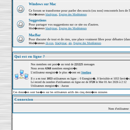
Windows sur Mac
Ce forum se transforme pour parler des soucis (ou non) rencontrés lors de 
Mod�rateurs
blackjmac
,
Equipe des Modérateurs
Suggestions
Pour partager vos suggestions sur ce site ou d'autres.
Mod�rateurs
blackjmac
,
Equipe des Modérateurs
MacBar
Pour discuter de tout et de rien, une place vraiment libre pour débattre (dan
Mod�rateurs
ch-vox
,
blackjmac
,
ale
,
Equipe des Modérateurs
Qui est en ligne ?
Nos membres ont post� un total de
221225
messages
Nous avons
6368
membres enregistr�s
L'utilisateur enregistr� le plus r�cent est
Sterling
Il y a en tout
1053
utilisateurs en ligne :: 0 Enregistr�, 0 Invisible et 1053 Invit
Le record du nombre d'utilisateurs en ligne est de
3728
le Mer 01 Avr 2026 à 2:12
Utilisateurs enregistr�s : Aucun
Ces donn�es sont bas�es sur les utilisateurs actifs des cinq derni�res minutes
Connexion
Nom d'utilisateur