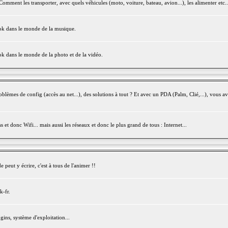
mment les transporter, avec quels véhicules (moto, voiture, bateau, avion...), les alimenter etc..
ook dans le monde de la musique.
ok dans le monde de la photo et de la vidéo.
èmes de config (accès au net...), des solutions à tout ? Et avec un PDA (Palm, Clié,...), vous av
et donc Wifi... mais aussi les réseaux et donc le plus grand de tous : Internet...
peut y écrire, c'est à tous de l'animer !!
k-fr.
gins, système d'exploitation...