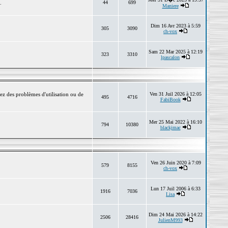
.
44
699
Maniere
Dim 16 Avr 2023 à 5:59
305
3090
ch-vox
Sam 22 Mar 2025 à 12:19
323
3310
lpascalon
ez des problèmes d'utilisation ou de
Ven 31 Juil 2026 à 12:05
495
4716
FabiBook
Mer 25 Mai 2022 à 16:10
794
10380
blackjmac
Ven 26 Juin 2020 à 7:09
579
8155
ch-vox
Lun 17 Juil 2006 à 6:33
1916
7036
Lisa
Dim 24 Mai 2026 à 14:22
2506
28416
JulienM993