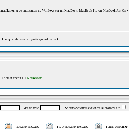
l'installation et de l'utilisation de Windows sur un MacBook, MacBook Pro ou MacBook Air. On va
s le respect de la net étiquette quand même).
�s [
Administrateur
] [
Mod�rateur
]
:
Mot de passe:
Se connecter automatiquement � chaque visite
Nouveaux messages
Pas de nouveaux messages
Forum Verrouill�