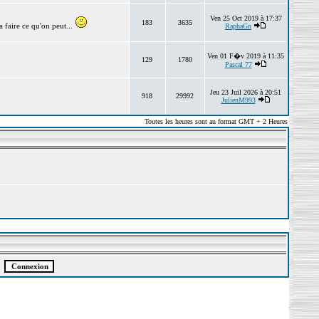
Ven 25 Oct 2019 à 17:37
183
3635
 faire ce qu'on peut...
RaphaGn
Ven 01 F�v 2019 à 11:35
129
1780
Pascal 77
Jeu 23 Juil 2026 à 20:51
918
29992
JulienM993
Toutes les heures sont au format GMT + 2 Heures