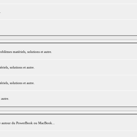
.
blèmes matériels, solutions et autre.
els, solutions et autre.
els, solutions et autre.
 autre.
avite autour du PowerBook ou MacBook...