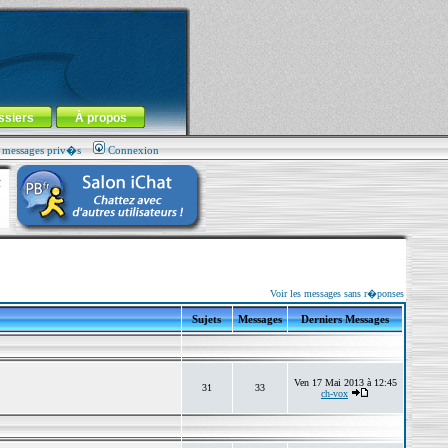
ssiers
À propos
s messages priv�s
Connexion
Voir les messages sans r�ponses
Sujets
Messages
Derniers Messages
Ven 17 Mai 2013 à 12:45
31
33
ch-vox