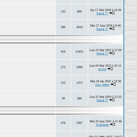
Jeu 17 Mai 2018 à 10:39
132
999
Pascal 77
Mer 27 Juin 2018 à 8:46
396
4419
Pascal 77
Lun 23 Mai 2022 à 11:04
918
12455
Pascal 77
Lun 04 Mar 2013 à 21:11
273
3390
ch-vox
Mar 18 Jan 2022 à 19:30
153
1372
love_leeloo
Lun 25 Mar 2019 à 12:53
39
386
Pascal 77
Mer 23 Juin 2021 à 11:46
476
5367
Switchiste
Mer 31 D�c 2025 à 19:57