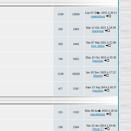
Lun 07 D�c 2015 à 20:11
1100
12836
caramelmou
Mar 12 Oct 2021 à 18:39
250
2404
blackjmac
Ven 07 Mai 2021 à 12:00
329
3443
love_leeloo
Dim 25 Oct 2015 à 19:36
744
9425
lpascalon
Jeu 20 Nov 2025 à 17:22
1228
18328
Maniere
Sam 13 Sep 2014 à 18:37
477
5787
lpascalon
Dim 08 Ao� 2010 à 18:16
155
1102
pascalformac
Ven 25 Avr 2014 à 10:40
236
2504
Pascal 77