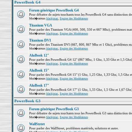
PowerBook G4
Forum générique PowerBook G4
Pour débattre de sujets touchants tous les PowerBook G4 sans distinction d
Mod�rateurs
blackjmac
,
Equipe des Modérateurs
Titanium VGA
Pour parler des Titanium VGA (400, 500, 550 et 667 Mhz), problèmes matéri
Mod�rateurs
blackjmac
,
Equipe des Modérateurs
Titanium DVI
Pour parler des Titanium DVI (667, 800, 867 Mhz et 1 Ghz), problèmes matér
Mod�rateurs
blackjmac
,
Equipe des Modérateurs
AluBook 12"
Pour parler des PowerBook G4 12" (867 Mhz, 1 Ghz, 1,33 Ghz et 1,5 Ghz), p
Mod�rateurs
blackjmac
,
Equipe des Modérateurs
AluBook 15"
Pour parler des PowerBook G4 15" (1 Ghz, 1,25 Ghz, 1,33 Ghz, 1,5 Ghz et 1
Mod�rateurs
blackjmac
,
Equipe des Modérateurs
AluBook 17"
Pour parler des PowerBook G4 17" (1 Ghz, 1,33 Ghz, 1,5 Ghz et 1,67 Ghz), 
Mod�rateurs
blackjmac
,
Equipe des Modérateurs
PowerBook G3
Forum générique PowerBook G3
Pour débattre de sujets touchants tous les PowerBook G3 sans distinction d
Mod�rateurs
blackjmac
,
Equipe des Modérateurs
WallStreet
Pour parler des WallStreet, problèmes matériels, solutions et autre.