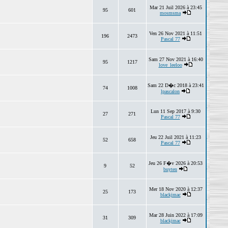
Mar 21 Juil 2026 à 23:45
95
601
mosmsma
Ven 26 Nov 2021 à 11:51
196
2473
Pascal 77
Sam 27 Nov 2021 à 16:40
95
1217
love_leeloo
Sam 22 D�c 2018 à 23:41
74
1008
lpascalon
Lun 11 Sep 2017 à 9:30
27
271
Pascal 77
Jeu 22 Juil 2021 à 11:23
52
658
Pascal 77
Jeu 26 F�v 2026 à 20:53
9
52
buyten
Mer 18 Nov 2020 à 12:37
25
173
blackjmac
Mar 28 Juin 2022 à 17:09
31
309
blackjmac