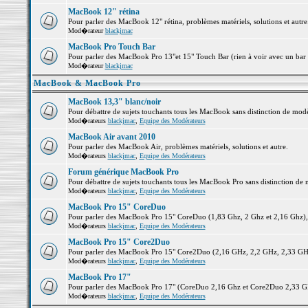
MacBook 12" rétina
Pour parler des MacBook 12" rétina, problèmes matériels, solutions et autre.
Mod�rateur
blackjmac
MacBook Pro Touch Bar
Pour parler des MacBook Pro 13"et 15" Touch Bar (rien à voir avec un bar ;-
Mod�rateur
blackjmac
MacBook & MacBook Pro
MacBook 13,3" blanc/noir
Pour débattre de sujets touchants tous les MacBook sans distinction de 
Mod�rateurs
blackjmac
,
Equipe des Modérateurs
MacBook Air avant 2010
Pour parler des MacBook Air, problèmes matériels, solutions et autre.
Mod�rateurs
blackjmac
,
Equipe des Modérateurs
Forum générique MacBook Pro
Pour débattre de sujets touchants tous les MacBook Pro sans distinction de 
Mod�rateurs
blackjmac
,
Equipe des Modérateurs
MacBook Pro 15" CoreDuo
Pour parler des MacBook Pro 15" CoreDuo (1,83 Ghz, 2 Ghz et 2,16 Ghz), pr
Mod�rateurs
blackjmac
,
Equipe des Modérateurs
MacBook Pro 15" Core2Duo
Pour parler des MacBook Pro 15" Core2Duo (2,16 GHz, 2,2 GHz, 2,33 GHz, 
Mod�rateurs
blackjmac
,
Equipe des Modérateurs
MacBook Pro 17"
Pour parler des MacBook Pro 17" (CoreDuo 2,16 Ghz et Core2Duo 2,33 GHz 
Mod�rateurs
blackjmac
,
Equipe des Modérateurs