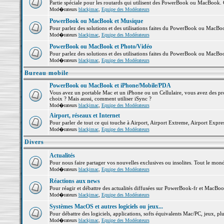
Partie spéciale pour les routards qui utilisent des PowerBook ou MacBook. Co
Mod�rateurs
blackjmac
,
Equipe des Modérateurs
PowerBook ou MacBook et Musique
Pour parlez des solutions et des utilisations faites du PowerBook ou MacB
Mod�rateurs
blackjmac
,
Equipe des Modérateurs
PowerBook ou MacBook et Photo/Vidéo
Pour parlez des solutions et des utilisations faites du PowerBook ou MacBo
Mod�rateurs
blackjmac
,
Equipe des Modérateurs
Bureau mobile
PowerBook ou MacBook et iPhone/Mobile/PDA
Vous avez un portable Mac et un iPhone ou un Cellulaire, vous avez des probl
choix ? Mais aussi, comment utiliser iSync ?
Mod�rateurs
blackjmac
,
Equipe des Modérateurs
Airport, réseaux et Internet
Pour parler de tout ce qui touche à Airport, Airport Extreme, Airport Express 
Mod�rateurs
blackjmac
,
Equipe des Modérateurs
Divers
Actualités
Pour nous faire partager vos nouvelles exclusives ou insolites. Tout le monde 
Mod�rateurs
blackjmac
,
Equipe des Modérateurs
Réactions aux news
Pour réagir et débattre des actualités diffusées sur PowerBook-fr et MacBoo
Mod�rateurs
blackjmac
,
Equipe des Modérateurs
Systèmes MacOS et autres logiciels ou jeux...
Pour débattre des logiciels, applications, softs équivalents Mac/PC, jeux, plu
Mod�rateurs
blackjmac
,
Equipe des Modérateurs