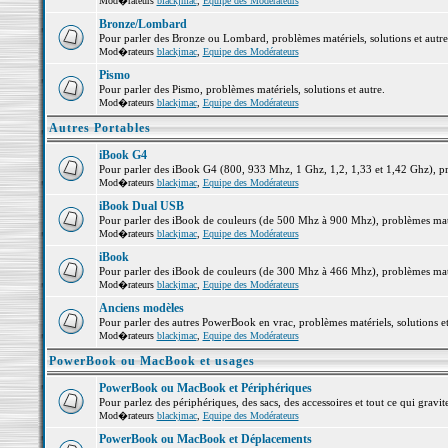
Mod�rateurs
blackjmac
,
Equipe des Modérateurs
Bronze/Lombard
Pour parler des Bronze ou Lombard, problèmes matériels, solutions et autre
Mod�rateurs
blackjmac
,
Equipe des Modérateurs
Pismo
Pour parler des Pismo, problèmes matériels, solutions et autre.
Mod�rateurs
blackjmac
,
Equipe des Modérateurs
Autres Portables
iBook G4
Pour parler des iBook G4 (800, 933 Mhz, 1 Ghz, 1,2, 1,33 et 1,42 Ghz), pro
Mod�rateurs
blackjmac
,
Equipe des Modérateurs
iBook Dual USB
Pour parler des iBook de couleurs (de 500 Mhz à 900 Mhz), problèmes matéri
Mod�rateurs
blackjmac
,
Equipe des Modérateurs
iBook
Pour parler des iBook de couleurs (de 300 Mhz à 466 Mhz), problèmes matéri
Mod�rateurs
blackjmac
,
Equipe des Modérateurs
Anciens modèles
Pour parler des autres PowerBook en vrac, problèmes matériels, solutions et
Mod�rateurs
blackjmac
,
Equipe des Modérateurs
PowerBook ou MacBook et usages
PowerBook ou MacBook et Périphériques
Pour parlez des périphériques, des sacs, des accessoires et tout ce qui gr
Mod�rateurs
blackjmac
,
Equipe des Modérateurs
PowerBook ou MacBook et Déplacements