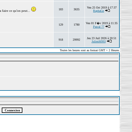
Ven 25 Oct 2019 à 17:37
183
3635
 faire ce qu'on peut...
RaphaGn
Ven 01 F�v 2019 à 11:35
129
1780
Pascal 77
Jeu 23 Juil 2026 à 20:51
918
29992
JulienM993
Toutes les heures sont au format GMT + 2 Heures