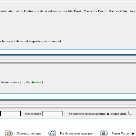
l'installation et de l'utilisation de Windows sur un MacBook, MacBook Pro ou MacBook Air. On va
s le respect de la net étiquette quand même).
[
Administrateur
] [
Mod�rateur
]
:
Mot de passe:
Se connecter automatiquement � chaque visite
Nouveaux messages
Pas de nouveaux messages
Forum Verrouill�