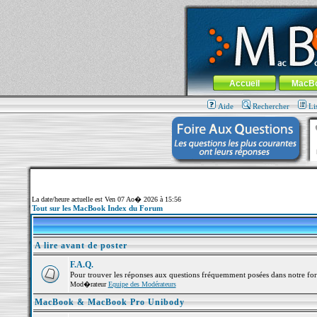
MacBook-fr.com : 100% Apple... 100% nom
Aller au contenu
-
Aller au menu 
Menu général
Accueil
MacB
Aide
Rechercher
Li
La date/heure actuelle est Ven 07 Ao� 2026 à 15:56
Tout sur les MacBook Index du Forum
A lire avant de poster
F.A.Q.
Pour trouver les réponses aux questions fréquemment posées dans notre fo
Mod�rateur
Equipe des Modérateurs
MacBook & MacBook Pro Unibody