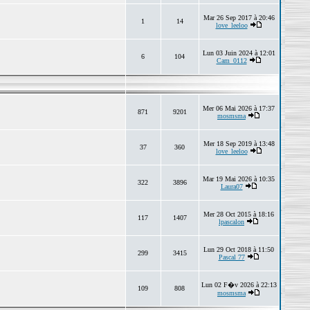
Mar 26 Sep 2017 à 20:46
1
14
love_leeloo
Lun 03 Juin 2024 à 12:01
6
104
Cam_0112
Mer 06 Mai 2026 à 17:37
871
9201
mosmsma
Mer 18 Sep 2019 à 13:48
37
360
love_leeloo
Mar 19 Mai 2026 à 10:35
322
3896
Laura07
Mer 28 Oct 2015 à 18:16
117
1407
lpascalon
Lun 29 Oct 2018 à 11:50
299
3415
Pascal 77
Lun 02 F�v 2026 à 22:13
109
808
mosmsma