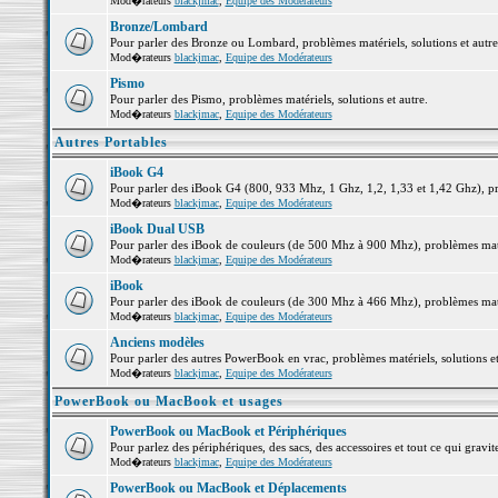
Mod�rateurs
blackjmac
,
Equipe des Modérateurs
Bronze/Lombard
Pour parler des Bronze ou Lombard, problèmes matériels, solutions et autre
Mod�rateurs
blackjmac
,
Equipe des Modérateurs
Pismo
Pour parler des Pismo, problèmes matériels, solutions et autre.
Mod�rateurs
blackjmac
,
Equipe des Modérateurs
Autres Portables
iBook G4
Pour parler des iBook G4 (800, 933 Mhz, 1 Ghz, 1,2, 1,33 et 1,42 Ghz), pro
Mod�rateurs
blackjmac
,
Equipe des Modérateurs
iBook Dual USB
Pour parler des iBook de couleurs (de 500 Mhz à 900 Mhz), problèmes matéri
Mod�rateurs
blackjmac
,
Equipe des Modérateurs
iBook
Pour parler des iBook de couleurs (de 300 Mhz à 466 Mhz), problèmes matéri
Mod�rateurs
blackjmac
,
Equipe des Modérateurs
Anciens modèles
Pour parler des autres PowerBook en vrac, problèmes matériels, solutions et
Mod�rateurs
blackjmac
,
Equipe des Modérateurs
PowerBook ou MacBook et usages
PowerBook ou MacBook et Périphériques
Pour parlez des périphériques, des sacs, des accessoires et tout ce qui gr
Mod�rateurs
blackjmac
,
Equipe des Modérateurs
PowerBook ou MacBook et Déplacements