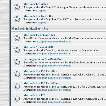
MacBook 12" rétina
Pour parler des MacBook 12" rétina, problèmes matériels, solutions et autre.
Mod�rateur
blackjmac
MacBook Pro Touch Bar
Pour parler des MacBook Pro 13"et 15" Touch Bar (rien à voir avec un bar ;-
Mod�rateur
blackjmac
MacBook & MacBook Pro
MacBook 13,3" blanc/noir
Pour débattre de sujets touchants tous les MacBook sans distinction de 
Mod�rateurs
blackjmac
,
Equipe des Modérateurs
MacBook Air avant 2010
Pour parler des MacBook Air, problèmes matériels, solutions et autre.
Mod�rateurs
blackjmac
,
Equipe des Modérateurs
Forum générique MacBook Pro
Pour débattre de sujets touchants tous les MacBook Pro sans distinction de 
Mod�rateurs
blackjmac
,
Equipe des Modérateurs
MacBook Pro 15" CoreDuo
Pour parler des MacBook Pro 15" CoreDuo (1,83 Ghz, 2 Ghz et 2,16 Ghz), pr
Mod�rateurs
blackjmac
,
Equipe des Modérateurs
MacBook Pro 15" Core2Duo
Pour parler des MacBook Pro 15" Core2Duo (2,16 GHz, 2,2 GHz, 2,33 GHz, 
Mod�rateurs
blackjmac
,
Equipe des Modérateurs
MacBook Pro 17"
Pour parler des MacBook Pro 17" (CoreDuo 2,16 Ghz et Core2Duo 2,33 GHz 
Mod�rateurs
blackjmac
,
Equipe des Modérateurs