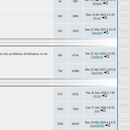
.
44
699
Maniere
Dim 16 Avr 2023 à 5:59
305
3090
ch-vox
Sam 22 Mar 2025 à 12:19
323
3310
lpascalon
ez des problèmes d'utilisation ou de
Ven 31 Juil 2026 à 12:05
495
4716
FabiBook
Mer 25 Mai 2022 à 16:10
794
10380
blackjmac
Ven 26 Juin 2020 à 7:09
579
8155
ch-vox
Lun 17 Juil 2006 à 6:33
1916
7036
Lisa
Dim 24 Mai 2026 à 14:22
2506
28416
JulienM993