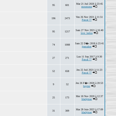
Mar 21 Juil 2026 à 23:45
95
601
mosmsma
Ven 26 Nov 2021 à 11:51
196
2473
Pascal 77
Sam 27 Nov 2021 à 16:40
95
1217
love_leeloo
Sam 22 D�c 2018 à 23:41
74
1008
lpascalon
Lun 11 Sep 2017 à 9:30
27
271
Pascal 77
Jeu 22 Juil 2021 à 11:23
52
658
Pascal 77
Jeu 26 F�v 2026 à 20:53
9
52
buyten
Mer 18 Nov 2020 à 12:37
25
173
blackjmac
Mar 28 Juin 2022 à 17:09
31
309
blackjmac