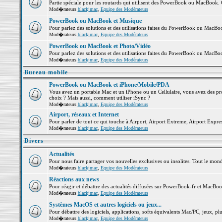
Partie spéciale pour les routards qui utilisent des PowerBook ou MacBook. Co
Mod�rateurs
blackjmac
,
Equipe des Modérateurs
PowerBook ou MacBook et Musique
Pour parlez des solutions et des utilisations faites du PowerBook ou MacB
Mod�rateurs
blackjmac
,
Equipe des Modérateurs
PowerBook ou MacBook et Photo/Vidéo
Pour parlez des solutions et des utilisations faites du PowerBook ou MacBo
Mod�rateurs
blackjmac
,
Equipe des Modérateurs
Bureau mobile
PowerBook ou MacBook et iPhone/Mobile/PDA
Vous avez un portable Mac et un iPhone ou un Cellulaire, vous avez des probl
choix ? Mais aussi, comment utiliser iSync ?
Mod�rateurs
blackjmac
,
Equipe des Modérateurs
Airport, réseaux et Internet
Pour parler de tout ce qui touche à Airport, Airport Extreme, Airport Express 
Mod�rateurs
blackjmac
,
Equipe des Modérateurs
Divers
Actualités
Pour nous faire partager vos nouvelles exclusives ou insolites. Tout le monde 
Mod�rateurs
blackjmac
,
Equipe des Modérateurs
Réactions aux news
Pour réagir et débattre des actualités diffusées sur PowerBook-fr et MacBoo
Mod�rateurs
blackjmac
,
Equipe des Modérateurs
Systèmes MacOS et autres logiciels ou jeux...
Pour débattre des logiciels, applications, softs équivalents Mac/PC, jeux, plu
Mod�rateurs
blackjmac
,
Equipe des Modérateurs