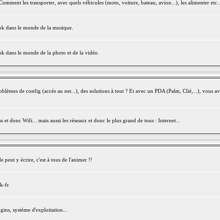
mment les transporter, avec quels véhicules (moto, voiture, bateau, avion...), les alimenter etc..
ook dans le monde de la musique.
ok dans le monde de la photo et de la vidéo.
èmes de config (accès au net...), des solutions à tout ? Et avec un PDA (Palm, Clié,...), vous av
et donc Wifi... mais aussi les réseaux et donc le plus grand de tous : Internet...
peut y écrire, c'est à tous de l'animer !!
k-fr.
gins, système d'exploitation...