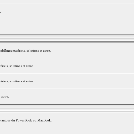
.
blèmes matériels, solutions et autre.
els, solutions et autre.
els, solutions et autre.
 autre.
avite autour du PowerBook ou MacBook...