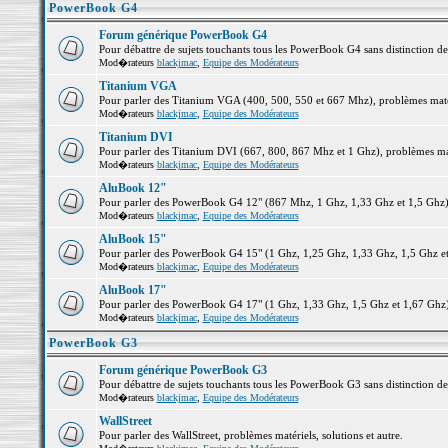
PowerBook G4
Forum générique PowerBook G4
Pour débattre de sujets touchants tous les PowerBook G4 sans distinction d
Mod�rateurs
blackjmac
,
Equipe des Modérateurs
Titanium VGA
Pour parler des Titanium VGA (400, 500, 550 et 667 Mhz), problèmes matéri
Mod�rateurs
blackjmac
,
Equipe des Modérateurs
Titanium DVI
Pour parler des Titanium DVI (667, 800, 867 Mhz et 1 Ghz), problèmes matér
Mod�rateurs
blackjmac
,
Equipe des Modérateurs
AluBook 12"
Pour parler des PowerBook G4 12" (867 Mhz, 1 Ghz, 1,33 Ghz et 1,5 Ghz), p
Mod�rateurs
blackjmac
,
Equipe des Modérateurs
AluBook 15"
Pour parler des PowerBook G4 15" (1 Ghz, 1,25 Ghz, 1,33 Ghz, 1,5 Ghz et 1
Mod�rateurs
blackjmac
,
Equipe des Modérateurs
AluBook 17"
Pour parler des PowerBook G4 17" (1 Ghz, 1,33 Ghz, 1,5 Ghz et 1,67 Ghz), 
Mod�rateurs
blackjmac
,
Equipe des Modérateurs
PowerBook G3
Forum générique PowerBook G3
Pour débattre de sujets touchants tous les PowerBook G3 sans distinction d
Mod�rateurs
blackjmac
,
Equipe des Modérateurs
WallStreet
Pour parler des WallStreet, problèmes matériels, solutions et autre.