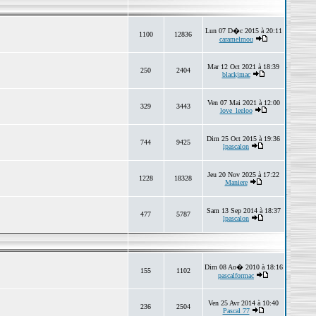
Lun 07 D�c 2015 à 20:11
1100
12836
caramelmou
Mar 12 Oct 2021 à 18:39
250
2404
blackjmac
Ven 07 Mai 2021 à 12:00
329
3443
love_leeloo
Dim 25 Oct 2015 à 19:36
744
9425
lpascalon
Jeu 20 Nov 2025 à 17:22
1228
18328
Maniere
Sam 13 Sep 2014 à 18:37
477
5787
lpascalon
Dim 08 Ao� 2010 à 18:16
155
1102
pascalformac
Ven 25 Avr 2014 à 10:40
236
2504
Pascal 77