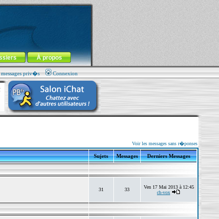
ssiers
À propos
s messages priv�s
Connexion
Voir les messages sans r�ponses
Sujets
Messages
Derniers Messages
Ven 17 Mai 2013 à 12:45
31
33
ch-vox