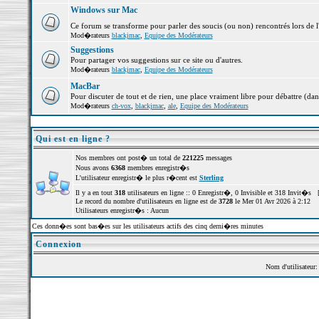
Windows sur Mac
Ce forum se transforme pour parler des soucis (ou non) rencontrés lors de 
Mod�rateurs
blackjmac
,
Equipe des Modérateurs
Suggestions
Pour partager vos suggestions sur ce site ou d'autres.
Mod�rateurs
blackjmac
,
Equipe des Modérateurs
MacBar
Pour discuter de tout et de rien, une place vraiment libre pour débattre (dan
Mod�rateurs
ch-vox
,
blackjmac
,
ale
,
Equipe des Modérateurs
Qui est en ligne ?
Nos membres ont post� un total de
221225
messages
Nous avons
6368
membres enregistr�s
L'utilisateur enregistr� le plus r�cent est
Sterling
Il y a en tout
318
utilisateurs en ligne :: 0 Enregistr�, 0 Invisible et 318 Invit�s 
Le record du nombre d'utilisateurs en ligne est de
3728
le Mer 01 Avr 2026 à 2:12
Utilisateurs enregistr�s : Aucun
Ces donn�es sont bas�es sur les utilisateurs actifs des cinq derni�res minutes
Connexion
Nom d'utilisateur