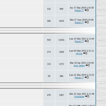
Jeu 17 Mai 2018 à 10:39
132
999
Pascal 77
Mer 27 Juin 2018 à 8:46
396
4419
Pascal 77
Lun 23 Mai 2022 à 11:04
918
12455
Pascal 77
Lun 04 Mar 2013 à 21:11
273
3390
ch-vox
Mar 18 Jan 2022 à 19:30
153
1372
love_leeloo
Lun 25 Mar 2019 à 12:53
39
386
Pascal 77
Mer 23 Juin 2021 à 11:46
476
5367
Switchiste
Mer 31 D�c 2025 à 19:57