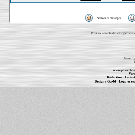
Nouveaux messages
Pour soutenir le développement du
Powered b
T
www.powerboo
Vers
Rédaction :
Ludovi
Design :
Ga�l
- Logo et te
Informations :
PowerBook
-
MacBook Pro
-
i