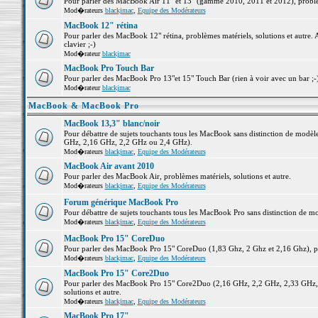
Pour parler des MacBook Air 11" et 13" (gamme 2010, 2011 et 2012), problème
Mod�rateurs
blackjmac
,
Equipe des Modérateurs
MacBook 12" rétina
Pour parler des MacBook 12" rétina, problèmes matériels, solutions et autre. 
clavier ;-)
Mod�rateur
blackjmac
MacBook Pro Touch Bar
Pour parler des MacBook Pro 13"et 15" Touch Bar (rien à voir avec un bar ;-) 
Mod�rateur
blackjmac
MacBook & MacBook Pro
MacBook 13,3" blanc/noir
Pour débattre de sujets touchants tous les MacBook sans distinction de mo
GHz, 2,16 GHz, 2,2 GHz ou 2,4 GHz).
Mod�rateurs
blackjmac
,
Equipe des Modérateurs
MacBook Air avant 2010
Pour parler des MacBook Air, problèmes matériels, solutions et autre.
Mod�rateurs
blackjmac
,
Equipe des Modérateurs
Forum générique MacBook Pro
Pour débattre de sujets touchants tous les MacBook Pro sans distinction de mo
Mod�rateurs
blackjmac
,
Equipe des Modérateurs
MacBook Pro 15" CoreDuo
Pour parler des MacBook Pro 15" CoreDuo (1,83 Ghz, 2 Ghz et 2,16 Ghz), pro
Mod�rateurs
blackjmac
,
Equipe des Modérateurs
MacBook Pro 15" Core2Duo
Pour parler des MacBook Pro 15" Core2Duo (2,16 GHz, 2,2 GHz, 2,33 GHz, 
solutions et autre.
Mod�rateurs
blackjmac
,
Equipe des Modérateurs
MacBook Pro 17"