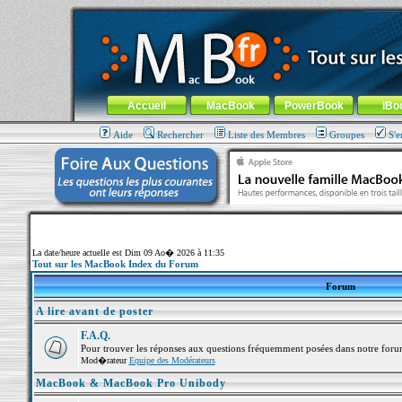
MacBook-fr.com : 100% Apple... 100% nomade !
Aller au contenu
-
Aller au menu général
-
Aller au menu de la
Menu général
Accueil
MacBook
PowerBook
iBo
Aide
Rechercher
Liste des Membres
Groupes
S'e
La date/heure actuelle est Dim 09 Ao� 2026 à 11:35
Tout sur les MacBook Index du Forum
Forum
A lire avant de poster
F.A.Q.
Pour trouver les réponses aux questions fréquemment posées dans notre foru
Mod�rateur
Equipe des Modérateurs
MacBook & MacBook Pro Unibody