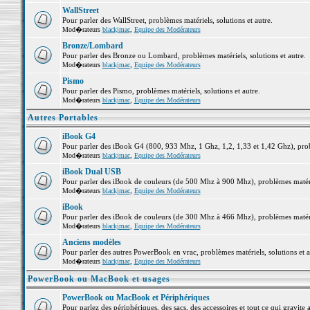
WallStreet
Pour parler des WallStreet, problèmes matériels, solutions et autre.
Mod�rateurs
blackjmac
,
Equipe des Modérateurs
Bronze/Lombard
Pour parler des Bronze ou Lombard, problèmes matériels, solutions et autre.
Mod�rateurs
blackjmac
,
Equipe des Modérateurs
Pismo
Pour parler des Pismo, problèmes matériels, solutions et autre.
Mod�rateurs
blackjmac
,
Equipe des Modérateurs
Autres Portables
iBook G4
Pour parler des iBook G4 (800, 933 Mhz, 1 Ghz, 1,2, 1,33 et 1,42 Ghz), probl
Mod�rateurs
blackjmac
,
Equipe des Modérateurs
iBook Dual USB
Pour parler des iBook de couleurs (de 500 Mhz à 900 Mhz), problèmes matériel
Mod�rateurs
blackjmac
,
Equipe des Modérateurs
iBook
Pour parler des iBook de couleurs (de 300 Mhz à 466 Mhz), problèmes matériel
Mod�rateurs
blackjmac
,
Equipe des Modérateurs
Anciens modèles
Pour parler des autres PowerBook en vrac, problèmes matériels, solutions et a
Mod�rateurs
blackjmac
,
Equipe des Modérateurs
PowerBook ou MacBook et usages
PowerBook ou MacBook et Périphériques
Pour parlez des périphériques, des sacs, des accessoires et tout ce qui grav