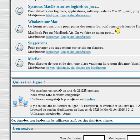
Systèmes MacOS et autres logiciels ou jeux...
Pour débattre des logiciels, applications, softs équivalents Mac/PC, jeux, plugi
Mod�rateurs
blackjmac
,
Equipe des Modérateurs
Windows sur Mac
Ce forum se transforme pour parler des soucis (ou non) rencontrés lors de l'i
MacBook Pro ou MacBook Air. On va faire ce qu'on peut...
Mod�rateurs
blackjmac
,
Equipe des Modérateurs
Suggestions
Pour partager vos suggestions sur ce site ou d'autres.
Mod�rateurs
blackjmac
,
Equipe des Modérateurs
MacBar
Pour discuter de tout et de rien, une place vraiment libre pour débattre (dans 
Mod�rateurs
ch-vox
,
blackjmac
,
ale
,
Equipe des Modérateurs
Qui est en ligne ?
Nos membres ont post� un total de
221225
messages
Nous avons
6368
membres enregistr�s
L'utilisateur enregistr� le plus r�cent est
Sterling
Il y a en tout
383
utilisateurs en ligne :: 0 Enregistr�, 0 Invisible et 383 Invit�s [
A
Le record du nombre d'utilisateurs en ligne est de
3728
le Mer 01 Avr 2026 à 2:12
Utilisateurs enregistr�s : Aucun
Ces donn�es sont bas�es sur les utilisateurs actifs des cinq derni�res minutes
Connexion
Nom d'utilisateur:
Mot de passe: