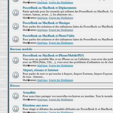
Mod�rateurs
blackjmac
,
Equipe des Modérateurs
PowerBook ou MacBook et Déplacements
Partie spéciale pour les routards qui utilisent des PowerBook ou MacBook. Co
voiture, bateau, avion...), les alimenter etc...
Mod�rateurs
blackjmac
,
Equipe des Modérateurs
PowerBook ou MacBook et Musique
Pour parlez des solutions et des utilisations faites du PowerBook ou MacBoo
Mod�rateurs
blackjmac
,
Equipe des Modérateurs
PowerBook ou MacBook et Photo/Vidéo
Pour parlez des solutions et des utilisations faites du PowerBook ou MacBook
Mod�rateurs
blackjmac
,
Equipe des Modérateurs
Bureau mobile
PowerBook ou MacBook et iPhone/Mobile/PDA
Vous avez un portable Mac et un iPhone ou un Cellulaire, vous avez des problè
avec un PDA (Palm, Clié,...), vous avez des problèmes d'utilisation ou de cho
Mod�rateurs
blackjmac
,
Equipe des Modérateurs
Airport, réseaux et Internet
Pour parler de tout ce qui touche à Airport, Airport Extreme, Airport Express e
de tous : Internet...
Mod�rateurs
blackjmac
,
Equipe des Modérateurs
Divers
Actualités
Pour nous faire partager vos nouvelles exclusives ou insolites. Tout le monde pe
Mod�rateurs
blackjmac
,
Equipe des Modérateurs
Réactions aux news
Pour réagir et débattre des actualités diffusées sur PowerBook-fr et MacBook-
Mod�rateurs
blackjmac
,
Equipe des Modérateurs