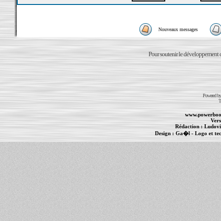
Nouveaux messages
Pour soutenir le développement du
Powered b
T
www.powerboo
Vers
Rédaction :
Ludovi
Design :
Ga�l
- Logo et te
Informations :
PowerBook
-
MacBook Pro
-
i