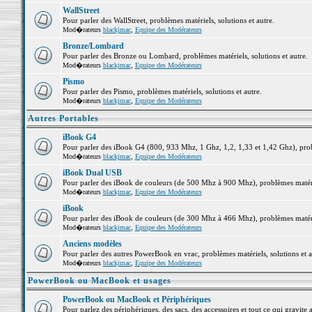
WallStreet
Pour parler des WallStreet, problèmes matériels, solutions et autre.
Mod�rateurs
blackjmac
,
Equipe des Modérateurs
Bronze/Lombard
Pour parler des Bronze ou Lombard, problèmes matériels, solutions et autre.
Mod�rateurs
blackjmac
,
Equipe des Modérateurs
Pismo
Pour parler des Pismo, problèmes matériels, solutions et autre.
Mod�rateurs
blackjmac
,
Equipe des Modérateurs
Autres Portables
iBook G4
Pour parler des iBook G4 (800, 933 Mhz, 1 Ghz, 1,2, 1,33 et 1,42 Ghz), probl
Mod�rateurs
blackjmac
,
Equipe des Modérateurs
iBook Dual USB
Pour parler des iBook de couleurs (de 500 Mhz à 900 Mhz), problèmes matériel
Mod�rateurs
blackjmac
,
Equipe des Modérateurs
iBook
Pour parler des iBook de couleurs (de 300 Mhz à 466 Mhz), problèmes matériel
Mod�rateurs
blackjmac
,
Equipe des Modérateurs
Anciens modèles
Pour parler des autres PowerBook en vrac, problèmes matériels, solutions et a
Mod�rateurs
blackjmac
,
Equipe des Modérateurs
PowerBook ou MacBook et usages
PowerBook ou MacBook et Périphériques
Pour parlez des périphériques, des sacs, des accessoires et tout ce qui grav