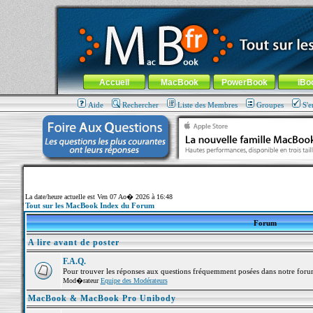
MacBook-fr.com : 100% Apple... 100% nomade !
Aller au contenu
-
Aller au menu général
-
Aller au menu de la
Menu général
Accueil
MacBook
PowerBook
iBo
Aide
Rechercher
Liste des Membres
Groupes
S'e
La date/heure actuelle est Ven 07 Ao� 2026 à 16:48
Tout sur les MacBook Index du Forum
Forum
A lire avant de poster
F.A.Q.
Pour trouver les réponses aux questions fréquemment posées dans notre foru
Mod�rateur
Equipe des Modérateurs
MacBook & MacBook Pro Unibody