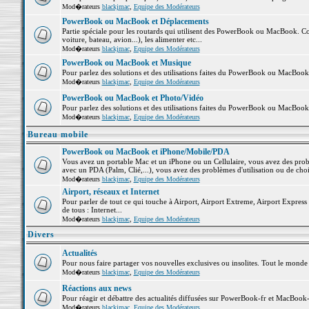
Mod�rateurs
blackjmac
,
Equipe des Modérateurs
PowerBook ou MacBook et Déplacements
Partie spéciale pour les routards qui utilisent des PowerBook ou MacBook. Co
voiture, bateau, avion...), les alimenter etc...
Mod�rateurs
blackjmac
,
Equipe des Modérateurs
PowerBook ou MacBook et Musique
Pour parlez des solutions et des utilisations faites du PowerBook ou MacBoo
Mod�rateurs
blackjmac
,
Equipe des Modérateurs
PowerBook ou MacBook et Photo/Vidéo
Pour parlez des solutions et des utilisations faites du PowerBook ou MacBook
Mod�rateurs
blackjmac
,
Equipe des Modérateurs
Bureau mobile
PowerBook ou MacBook et iPhone/Mobile/PDA
Vous avez un portable Mac et un iPhone ou un Cellulaire, vous avez des problè
avec un PDA (Palm, Clié,...), vous avez des problèmes d'utilisation ou de cho
Mod�rateurs
blackjmac
,
Equipe des Modérateurs
Airport, réseaux et Internet
Pour parler de tout ce qui touche à Airport, Airport Extreme, Airport Express e
de tous : Internet...
Mod�rateurs
blackjmac
,
Equipe des Modérateurs
Divers
Actualités
Pour nous faire partager vos nouvelles exclusives ou insolites. Tout le monde pe
Mod�rateurs
blackjmac
,
Equipe des Modérateurs
Réactions aux news
Pour réagir et débattre des actualités diffusées sur PowerBook-fr et MacBook-
Mod�rateurs
blackjmac
,
Equipe des Modérateurs