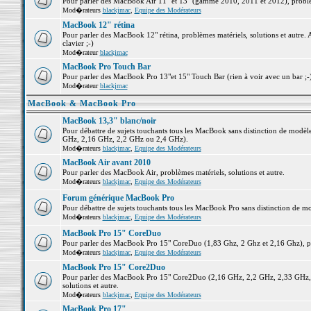
Pour parler des MacBook Air 11" et 13" (gamme 2010, 2011 et 2012), problème
Mod�rateurs
blackjmac
,
Equipe des Modérateurs
MacBook 12" rétina
Pour parler des MacBook 12" rétina, problèmes matériels, solutions et autre. 
clavier ;-)
Mod�rateur
blackjmac
MacBook Pro Touch Bar
Pour parler des MacBook Pro 13"et 15" Touch Bar (rien à voir avec un bar ;-) 
Mod�rateur
blackjmac
MacBook & MacBook Pro
MacBook 13,3" blanc/noir
Pour débattre de sujets touchants tous les MacBook sans distinction de mo
GHz, 2,16 GHz, 2,2 GHz ou 2,4 GHz).
Mod�rateurs
blackjmac
,
Equipe des Modérateurs
MacBook Air avant 2010
Pour parler des MacBook Air, problèmes matériels, solutions et autre.
Mod�rateurs
blackjmac
,
Equipe des Modérateurs
Forum générique MacBook Pro
Pour débattre de sujets touchants tous les MacBook Pro sans distinction de mo
Mod�rateurs
blackjmac
,
Equipe des Modérateurs
MacBook Pro 15" CoreDuo
Pour parler des MacBook Pro 15" CoreDuo (1,83 Ghz, 2 Ghz et 2,16 Ghz), pro
Mod�rateurs
blackjmac
,
Equipe des Modérateurs
MacBook Pro 15" Core2Duo
Pour parler des MacBook Pro 15" Core2Duo (2,16 GHz, 2,2 GHz, 2,33 GHz, 
solutions et autre.
Mod�rateurs
blackjmac
,
Equipe des Modérateurs
MacBook Pro 17"