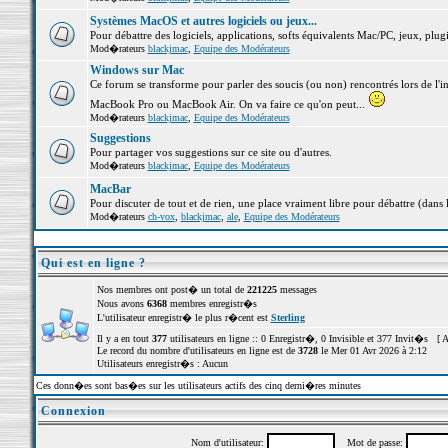
Systèmes MacOS et autres logiciels ou jeux...
Pour débattre des logiciels, applications, softs équivalents Mac/PC, jeux, plugi
Mod�rateurs
blackjmac
,
Equipe des Modérateurs
Windows sur Mac
Ce forum se transforme pour parler des soucis (ou non) rencontrés lors de l'i
MacBook Pro ou MacBook Air. On va faire ce qu'on peut...
Mod�rateurs
blackjmac
,
Equipe des Modérateurs
Suggestions
Pour partager vos suggestions sur ce site ou d'autres.
Mod�rateurs
blackjmac
,
Equipe des Modérateurs
MacBar
Pour discuter de tout et de rien, une place vraiment libre pour débattre (dans 
Mod�rateurs
ch-vox
,
blackjmac
,
ale
,
Equipe des Modérateurs
Qui est en ligne ?
Nos membres ont post� un total de
221225
messages
Nous avons
6368
membres enregistr�s
L'utilisateur enregistr� le plus r�cent est
Sterling
Il y a en tout
377
utilisateurs en ligne :: 0 Enregistr�, 0 Invisible et 377 Invit�s [
A
Le record du nombre d'utilisateurs en ligne est de
3728
le Mer 01 Avr 2026 à 2:12
Utilisateurs enregistr�s : Aucun
Ces donn�es sont bas�es sur les utilisateurs actifs des cinq derni�res minutes
Connexion
Nom d'utilisateur:
Mot de passe: