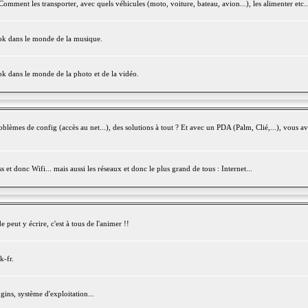
mment les transporter, avec quels véhicules (moto, voiture, bateau, avion...), les alimenter etc..
ook dans le monde de la musique.
ok dans le monde de la photo et de la vidéo.
èmes de config (accès au net...), des solutions à tout ? Et avec un PDA (Palm, Clié,...), vous av
et donc Wifi... mais aussi les réseaux et donc le plus grand de tous : Internet...
peut y écrire, c'est à tous de l'animer !!
k-fr.
gins, système d'exploitation...