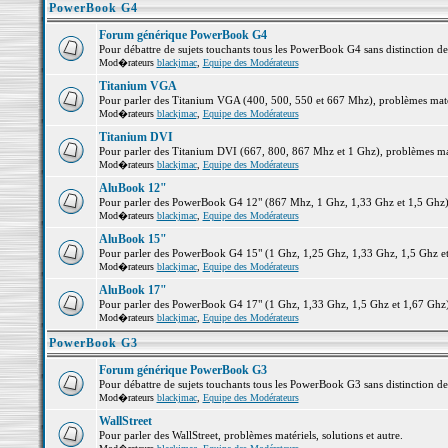
PowerBook G4
Forum générique PowerBook G4
Pour débattre de sujets touchants tous les PowerBook G4 sans distinction d
Mod�rateurs
blackjmac
,
Equipe des Modérateurs
Titanium VGA
Pour parler des Titanium VGA (400, 500, 550 et 667 Mhz), problèmes matéri
Mod�rateurs
blackjmac
,
Equipe des Modérateurs
Titanium DVI
Pour parler des Titanium DVI (667, 800, 867 Mhz et 1 Ghz), problèmes matér
Mod�rateurs
blackjmac
,
Equipe des Modérateurs
AluBook 12"
Pour parler des PowerBook G4 12" (867 Mhz, 1 Ghz, 1,33 Ghz et 1,5 Ghz), p
Mod�rateurs
blackjmac
,
Equipe des Modérateurs
AluBook 15"
Pour parler des PowerBook G4 15" (1 Ghz, 1,25 Ghz, 1,33 Ghz, 1,5 Ghz et 1
Mod�rateurs
blackjmac
,
Equipe des Modérateurs
AluBook 17"
Pour parler des PowerBook G4 17" (1 Ghz, 1,33 Ghz, 1,5 Ghz et 1,67 Ghz), 
Mod�rateurs
blackjmac
,
Equipe des Modérateurs
PowerBook G3
Forum générique PowerBook G3
Pour débattre de sujets touchants tous les PowerBook G3 sans distinction d
Mod�rateurs
blackjmac
,
Equipe des Modérateurs
WallStreet
Pour parler des WallStreet, problèmes matériels, solutions et autre.