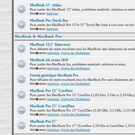
MacBook 12" rétina
Pour parler des MacBook 12" rétina, problèmes matériels, solutions et autre.
Mod�rateur
blackjmac
MacBook Pro Touch Bar
Pour parler des MacBook Pro 13"et 15" Touch Bar (rien à voir avec un bar ;-
Mod�rateur
blackjmac
MacBook & MacBook Pro
MacBook 13,3" blanc/noir
Pour débattre de sujets touchants tous les MacBook sans distinction de 
Mod�rateurs
blackjmac
,
Equipe des Modérateurs
MacBook Air avant 2010
Pour parler des MacBook Air, problèmes matériels, solutions et autre.
Mod�rateurs
blackjmac
,
Equipe des Modérateurs
Forum générique MacBook Pro
Pour débattre de sujets touchants tous les MacBook Pro sans distinction de 
Mod�rateurs
blackjmac
,
Equipe des Modérateurs
MacBook Pro 15" CoreDuo
Pour parler des MacBook Pro 15" CoreDuo (1,83 Ghz, 2 Ghz et 2,16 Ghz), pr
Mod�rateurs
blackjmac
,
Equipe des Modérateurs
MacBook Pro 15" Core2Duo
Pour parler des MacBook Pro 15" Core2Duo (2,16 GHz, 2,2 GHz, 2,33 GHz, 
Mod�rateurs
blackjmac
,
Equipe des Modérateurs
MacBook Pro 17"
Pour parler des MacBook Pro 17" (CoreDuo 2,16 Ghz et Core2Duo 2,33 GHz 
Mod�rateurs
blackjmac
,
Equipe des Modérateurs