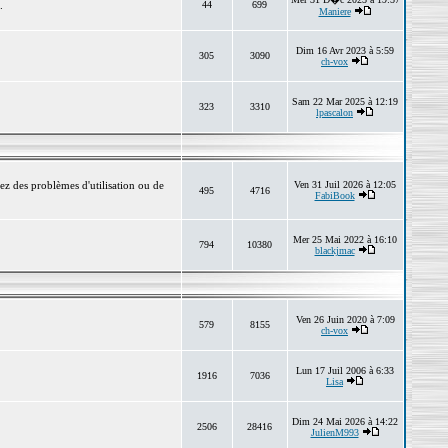
.
44
699
Maniere
Dim 16 Avr 2023 à 5:59
305
3090
ch-vox
Sam 22 Mar 2025 à 12:19
323
3310
lpascalon
ez des problèmes d'utilisation ou de
Ven 31 Juil 2026 à 12:05
495
4716
FabiBook
Mer 25 Mai 2022 à 16:10
794
10380
blackjmac
Ven 26 Juin 2020 à 7:09
579
8155
ch-vox
Lun 17 Juil 2006 à 6:33
1916
7036
Lisa
Dim 24 Mai 2026 à 14:22
2506
28416
JulienM993