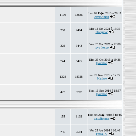
Lun 07 D�c 2015 à 20:11
1100
12836
caramelmou
Mar 12 Oct 2021 à 18:39
250
2404
blackjmac
Ven 07 Mai 2021 à 12:00
329
3443
love_leeloo
Dim 25 Oct 2015 à 19:36
744
9425
lpascalon
Jeu 20 Nov 2025 à 17:22
1228
18328
Maniere
Sam 13 Sep 2014 à 18:37
477
5787
lpascalon
Dim 08 Ao� 2010 à 18:16
155
1102
pascalformac
Ven 25 Avr 2014 à 10:40
236
2504
Pascal 77