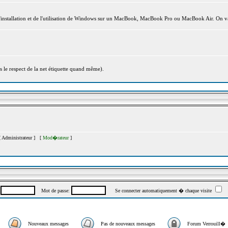
l'installation et de l'utilisation de Windows sur un MacBook, MacBook Pro ou MacBook Air. On va
s le respect de la net étiquette quand même).
[
Administrateur
] [
Mod�rateur
]
:
Mot de passe:
Se connecter automatiquement � chaque visite
Nouveaux messages
Pas de nouveaux messages
Forum Verrouill�