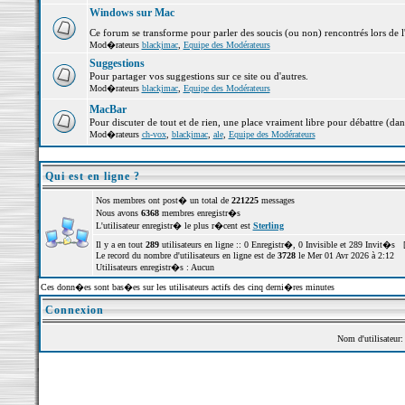
Windows sur Mac
Ce forum se transforme pour parler des soucis (ou non) rencontrés lors de 
Mod�rateurs
blackjmac
,
Equipe des Modérateurs
Suggestions
Pour partager vos suggestions sur ce site ou d'autres.
Mod�rateurs
blackjmac
,
Equipe des Modérateurs
MacBar
Pour discuter de tout et de rien, une place vraiment libre pour débattre (dan
Mod�rateurs
ch-vox
,
blackjmac
,
ale
,
Equipe des Modérateurs
Qui est en ligne ?
Nos membres ont post� un total de
221225
messages
Nous avons
6368
membres enregistr�s
L'utilisateur enregistr� le plus r�cent est
Sterling
Il y a en tout
289
utilisateurs en ligne :: 0 Enregistr�, 0 Invisible et 289 Invit�s 
Le record du nombre d'utilisateurs en ligne est de
3728
le Mer 01 Avr 2026 à 2:12
Utilisateurs enregistr�s : Aucun
Ces donn�es sont bas�es sur les utilisateurs actifs des cinq derni�res minutes
Connexion
Nom d'utilisateur