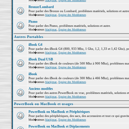
Mod�rateurs
blackjmac
,
Equipe des Modérateurs
Bronze/Lombard
Pour parler des Bronze ou Lombard, problèmes matériels, solutions et autre
Mod�rateurs
blackjmac
,
Equipe des Modérateurs
Pismo
Pour parler des Pismo, problèmes matériels, solutions et autre.
Mod�rateurs
blackjmac
,
Equipe des Modérateurs
Autres Portables
iBook G4
Pour parler des iBook G4 (800, 933 Mhz, 1 Ghz, 1,2, 1,33 et 1,42 Ghz), pro
Mod�rateurs
blackjmac
,
Equipe des Modérateurs
iBook Dual USB
Pour parler des iBook de couleurs (de 500 Mhz à 900 Mhz), problèmes matéri
Mod�rateurs
blackjmac
,
Equipe des Modérateurs
iBook
Pour parler des iBook de couleurs (de 300 Mhz à 466 Mhz), problèmes matéri
Mod�rateurs
blackjmac
,
Equipe des Modérateurs
Anciens modèles
Pour parler des autres PowerBook en vrac, problèmes matériels, solutions et
Mod�rateurs
blackjmac
,
Equipe des Modérateurs
PowerBook ou MacBook et usages
PowerBook ou MacBook et Périphériques
Pour parlez des périphériques, des sacs, des accessoires et tout ce qui gr
Mod�rateurs
blackjmac
,
Equipe des Modérateurs
PowerBook ou MacBook et Déplacements