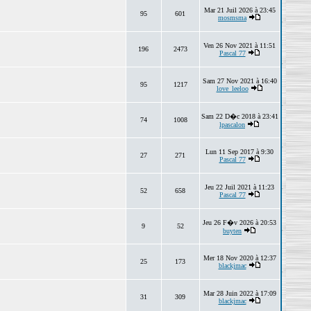
Mar 21 Juil 2026 à 23:45
95
601
mosmsma
Ven 26 Nov 2021 à 11:51
196
2473
Pascal 77
Sam 27 Nov 2021 à 16:40
95
1217
love_leeloo
Sam 22 D�c 2018 à 23:41
74
1008
lpascalon
Lun 11 Sep 2017 à 9:30
27
271
Pascal 77
Jeu 22 Juil 2021 à 11:23
52
658
Pascal 77
Jeu 26 F�v 2026 à 20:53
9
52
buyten
Mer 18 Nov 2020 à 12:37
25
173
blackjmac
Mar 28 Juin 2022 à 17:09
31
309
blackjmac