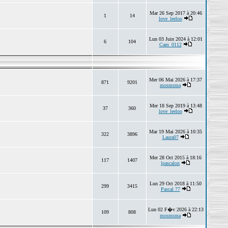
Mar 26 Sep 2017 à 20:46
1
14
love_leeloo
Lun 03 Juin 2024 à 12:01
6
104
Cam_0112
Mer 06 Mai 2026 à 17:37
871
9201
mosmsma
Mer 18 Sep 2019 à 13:48
37
360
love_leeloo
Mar 19 Mai 2026 à 10:35
322
3896
Laura07
Mer 28 Oct 2015 à 18:16
117
1407
lpascalon
Lun 29 Oct 2018 à 11:50
299
3415
Pascal 77
Lun 02 F�v 2026 à 22:13
109
808
mosmsma