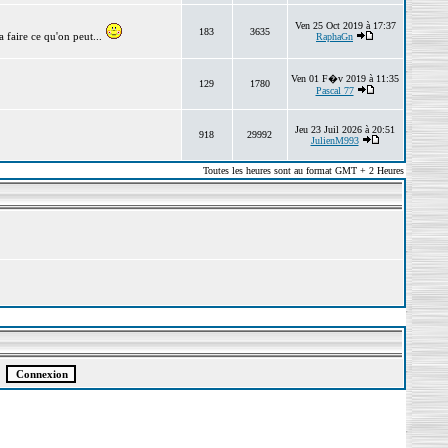
Ven 25 Oct 2019 à 17:37
183
3635
 faire ce qu'on peut...
RaphaGn
Ven 01 F�v 2019 à 11:35
129
1780
Pascal 77
Jeu 23 Juil 2026 à 20:51
918
29992
JulienM993
Toutes les heures sont au format GMT + 2 Heures