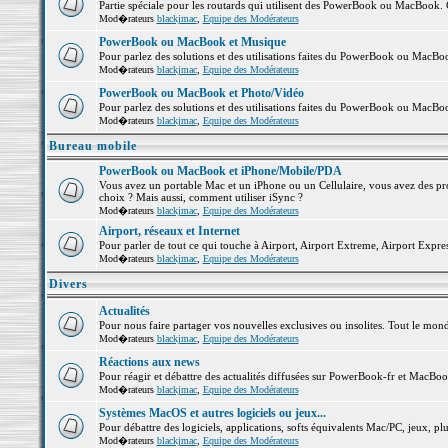
Partie spéciale pour les routards qui utilisent des PowerBook ou MacBook. Co
Mod�rateurs
blackjmac
,
Equipe des Modérateurs
PowerBook ou MacBook et Musique
Pour parlez des solutions et des utilisations faites du PowerBook ou MacB
Mod�rateurs
blackjmac
,
Equipe des Modérateurs
PowerBook ou MacBook et Photo/Vidéo
Pour parlez des solutions et des utilisations faites du PowerBook ou MacBo
Mod�rateurs
blackjmac
,
Equipe des Modérateurs
Bureau mobile
PowerBook ou MacBook et iPhone/Mobile/PDA
Vous avez un portable Mac et un iPhone ou un Cellulaire, vous avez des probl
choix ? Mais aussi, comment utiliser iSync ?
Mod�rateurs
blackjmac
,
Equipe des Modérateurs
Airport, réseaux et Internet
Pour parler de tout ce qui touche à Airport, Airport Extreme, Airport Express 
Mod�rateurs
blackjmac
,
Equipe des Modérateurs
Divers
Actualités
Pour nous faire partager vos nouvelles exclusives ou insolites. Tout le monde 
Mod�rateurs
blackjmac
,
Equipe des Modérateurs
Réactions aux news
Pour réagir et débattre des actualités diffusées sur PowerBook-fr et MacBoo
Mod�rateurs
blackjmac
,
Equipe des Modérateurs
Systèmes MacOS et autres logiciels ou jeux...
Pour débattre des logiciels, applications, softs équivalents Mac/PC, jeux, plu
Mod�rateurs
blackjmac
,
Equipe des Modérateurs