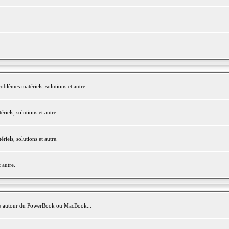
.
blèmes matériels, solutions et autre.
els, solutions et autre.
els, solutions et autre.
 autre.
avite autour du PowerBook ou MacBook...