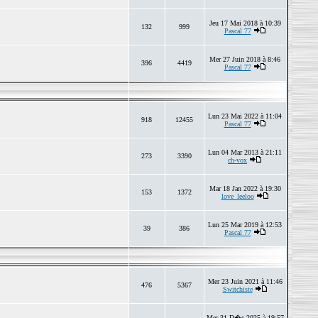
Jeu 17 Mai 2018 à 10:39
132
999
Pascal 77
Mer 27 Juin 2018 à 8:46
396
4419
Pascal 77
Lun 23 Mai 2022 à 11:04
918
12455
Pascal 77
Lun 04 Mar 2013 à 21:11
273
3390
ch-vox
Mar 18 Jan 2022 à 19:30
153
1372
love_leeloo
Lun 25 Mar 2019 à 12:53
39
386
Pascal 77
Mer 23 Juin 2021 à 11:46
476
5367
Switchiste
Mer 31 D�c 2025 à 19:57