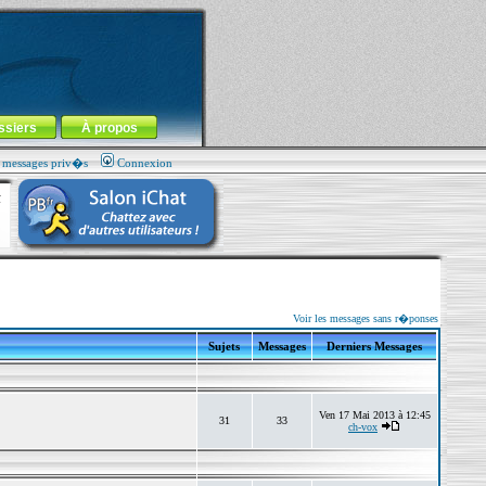
ssiers
À propos
s messages priv�s
Connexion
Voir les messages sans r�ponses
Sujets
Messages
Derniers Messages
Ven 17 Mai 2013 à 12:45
31
33
ch-vox