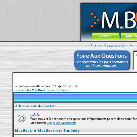
MacBook-fr.com : 100% Apple... 100% nom
Aller au contenu
-
Aller au menu 
Menu général
Accueil
MacB
Aide
Rechercher
Li
La date/heure actuelle est Ven 07 Ao� 2026 à 19:36
Tout sur les MacBook Index du Forum
A lire avant de poster
F.A.Q.
Pour trouver les réponses aux questions fréquemment posées dans notre fo
Mod�rateur
Equipe des Modérateurs
MacBook & MacBook Pro Unibody