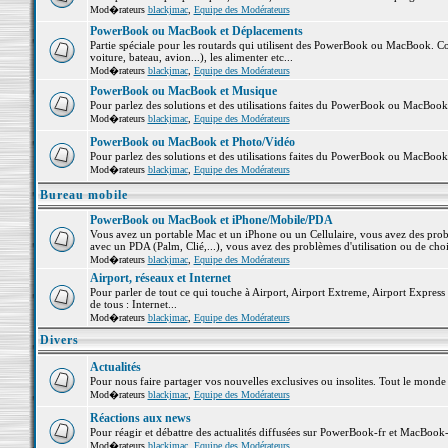
Mod�rateurs
blackjmac
,
Equipe des Modérateurs
PowerBook ou MacBook et Déplacements
Partie spéciale pour les routards qui utilisent des PowerBook ou MacBook. Co
voiture, bateau, avion...), les alimenter etc...
Mod�rateurs
blackjmac
,
Equipe des Modérateurs
PowerBook ou MacBook et Musique
Pour parlez des solutions et des utilisations faites du PowerBook ou MacBoo
Mod�rateurs
blackjmac
,
Equipe des Modérateurs
PowerBook ou MacBook et Photo/Vidéo
Pour parlez des solutions et des utilisations faites du PowerBook ou MacBook
Mod�rateurs
blackjmac
,
Equipe des Modérateurs
Bureau mobile
PowerBook ou MacBook et iPhone/Mobile/PDA
Vous avez un portable Mac et un iPhone ou un Cellulaire, vous avez des problè
avec un PDA (Palm, Clié,...), vous avez des problèmes d'utilisation ou de cho
Mod�rateurs
blackjmac
,
Equipe des Modérateurs
Airport, réseaux et Internet
Pour parler de tout ce qui touche à Airport, Airport Extreme, Airport Express e
de tous : Internet...
Mod�rateurs
blackjmac
,
Equipe des Modérateurs
Divers
Actualités
Pour nous faire partager vos nouvelles exclusives ou insolites. Tout le monde pe
Mod�rateurs
blackjmac
,
Equipe des Modérateurs
Réactions aux news
Pour réagir et débattre des actualités diffusées sur PowerBook-fr et MacBook-
Mod�rateurs
blackjmac
,
Equipe des Modérateurs