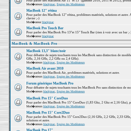
Pour parler des MacBook Air 11" et 13" (gamme 2010, 2011 et 2012), problème
Mod�rateurs
blackjmac
,
Equipe des Modérateurs
MacBook 12" rétina
Pour parler des MacBook 12" rétina, problèmes matériels, solutions et autre. 
clavier ;-)
Mod�rateur
blackjmac
MacBook Pro Touch Bar
Pour parler des MacBook Pro 13"et 15" Touch Bar (rien à voir avec un bar ;-) 
Mod�rateur
blackjmac
MacBook & MacBook Pro
MacBook 13,3" blanc/noir
Pour débattre de sujets touchants tous les MacBook sans distinction de mo
GHz, 2,16 GHz, 2,2 GHz ou 2,4 GHz).
Mod�rateurs
blackjmac
,
Equipe des Modérateurs
MacBook Air avant 2010
Pour parler des MacBook Air, problèmes matériels, solutions et autre.
Mod�rateurs
blackjmac
,
Equipe des Modérateurs
Forum générique MacBook Pro
Pour débattre de sujets touchants tous les MacBook Pro sans distinction de mo
Mod�rateurs
blackjmac
,
Equipe des Modérateurs
MacBook Pro 15" CoreDuo
Pour parler des MacBook Pro 15" CoreDuo (1,83 Ghz, 2 Ghz et 2,16 Ghz), pro
Mod�rateurs
blackjmac
,
Equipe des Modérateurs
MacBook Pro 15" Core2Duo
Pour parler des MacBook Pro 15" Core2Duo (2,16 GHz, 2,2 GHz, 2,33 GHz, 
solutions et autre.
Mod�rateurs
blackjmac
,
Equipe des Modérateurs
MacBook Pro 17"