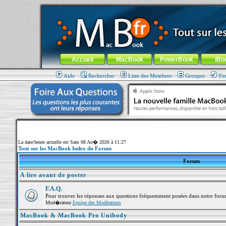
MacBook-fr.com : 100% Apple... 100% nomade !
Aller au contenu
-
Aller au menu général
-
Aller au menu de la
Menu général
Accueil
MacBook
PowerBook
iBo
Aide
Rechercher
Liste des Membres
Groupes
S'e
La date/heure actuelle est Sam 08 Ao� 2026 à 11:27
Tout sur les MacBook Index du Forum
Forum
A lire avant de poster
F.A.Q.
Pour trouver les réponses aux questions fréquemment posées dans notre foru
Mod�rateur
Equipe des Modérateurs
MacBook & MacBook Pro Unibody