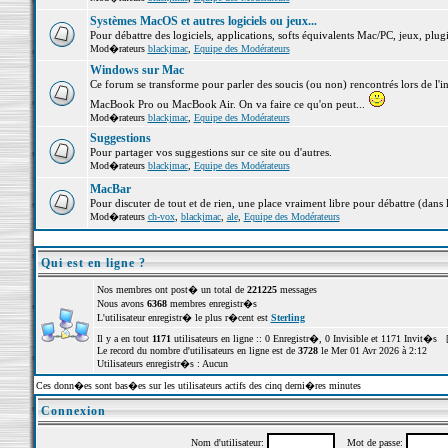
Systèmes MacOS et autres logiciels ou jeux...
Pour débattre des logiciels, applications, softs équivalents Mac/PC, jeux, plugi
Mod�rateurs
blackjmac
,
Equipe des Modérateurs
Windows sur Mac
Ce forum se transforme pour parler des soucis (ou non) rencontrés lors de l'i
MacBook Pro ou MacBook Air. On va faire ce qu'on peut...
Mod�rateurs
blackjmac
,
Equipe des Modérateurs
Suggestions
Pour partager vos suggestions sur ce site ou d'autres.
Mod�rateurs
blackjmac
,
Equipe des Modérateurs
MacBar
Pour discuter de tout et de rien, une place vraiment libre pour débattre (dans 
Mod�rateurs
ch-vox
,
blackjmac
,
ale
,
Equipe des Modérateurs
Qui est en ligne ?
Nos membres ont post� un total de
221225
messages
Nous avons
6368
membres enregistr�s
L'utilisateur enregistr� le plus r�cent est
Sterling
Il y a en tout
1171
utilisateurs en ligne :: 0 Enregistr�, 0 Invisible et 1171 Invit�s 
Le record du nombre d'utilisateurs en ligne est de
3728
le Mer 01 Avr 2026 à 2:12
Utilisateurs enregistr�s : Aucun
Ces donn�es sont bas�es sur les utilisateurs actifs des cinq derni�res minutes
Connexion
Nom d'utilisateur:
Mot de passe: