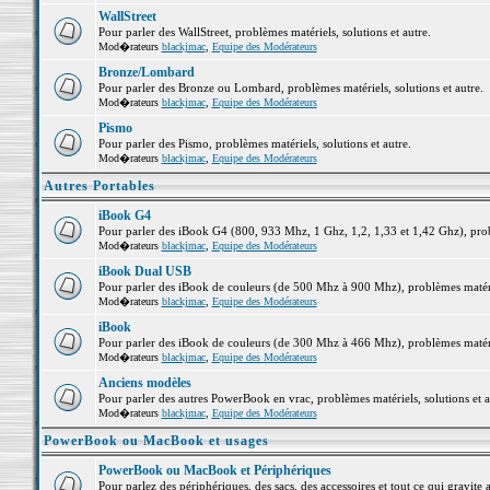
WallStreet
Pour parler des WallStreet, problèmes matériels, solutions et autre.
Mod�rateurs
blackjmac
,
Equipe des Modérateurs
Bronze/Lombard
Pour parler des Bronze ou Lombard, problèmes matériels, solutions et autre.
Mod�rateurs
blackjmac
,
Equipe des Modérateurs
Pismo
Pour parler des Pismo, problèmes matériels, solutions et autre.
Mod�rateurs
blackjmac
,
Equipe des Modérateurs
Autres Portables
iBook G4
Pour parler des iBook G4 (800, 933 Mhz, 1 Ghz, 1,2, 1,33 et 1,42 Ghz), probl
Mod�rateurs
blackjmac
,
Equipe des Modérateurs
iBook Dual USB
Pour parler des iBook de couleurs (de 500 Mhz à 900 Mhz), problèmes matériel
Mod�rateurs
blackjmac
,
Equipe des Modérateurs
iBook
Pour parler des iBook de couleurs (de 300 Mhz à 466 Mhz), problèmes matériel
Mod�rateurs
blackjmac
,
Equipe des Modérateurs
Anciens modèles
Pour parler des autres PowerBook en vrac, problèmes matériels, solutions et a
Mod�rateurs
blackjmac
,
Equipe des Modérateurs
PowerBook ou MacBook et usages
PowerBook ou MacBook et Périphériques
Pour parlez des périphériques, des sacs, des accessoires et tout ce qui grav