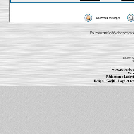
Nouveaux messages
Pour soutenir le développement du
Powered b
T
www.powerboo
Vers
Rédaction :
Ludovi
Design :
Ga�l
- Logo et te
Informations :
PowerBook
-
MacBook Pro
-
i