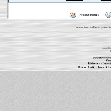
Nouveaux messages
Pour soutenir le développement du
Powered b
T
www.powerboo
Vers
Rédaction :
Ludovi
Design :
Ga�l
- Logo et te
Informations :
PowerBook
-
MacBook Pro
-
i