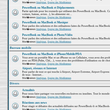
Mod�rateurs
blackjmac
,
Equipe des Modérateurs
PowerBook ou MacBook et Déplacements
Partie spéciale pour les routards qui utilisent des PowerBook ou MacBook. Co
voiture, bateau, avion...), les alimenter etc...
Mod�rateurs
blackjmac
,
Equipe des Modérateurs
PowerBook ou MacBook et Musique
Pour parlez des solutions et des utilisations faites du PowerBook ou MacBoo
Mod�rateurs
blackjmac
,
Equipe des Modérateurs
PowerBook ou MacBook et Photo/Vidéo
Pour parlez des solutions et des utilisations faites du PowerBook ou MacBook
Mod�rateurs
blackjmac
,
Equipe des Modérateurs
Bureau mobile
PowerBook ou MacBook et iPhone/Mobile/PDA
Vous avez un portable Mac et un iPhone ou un Cellulaire, vous avez des problè
avec un PDA (Palm, Clié,...), vous avez des problèmes d'utilisation ou de cho
Mod�rateurs
blackjmac
,
Equipe des Modérateurs
Airport, réseaux et Internet
Pour parler de tout ce qui touche à Airport, Airport Extreme, Airport Express e
de tous : Internet...
Mod�rateurs
blackjmac
,
Equipe des Modérateurs
Divers
Actualités
Pour nous faire partager vos nouvelles exclusives ou insolites. Tout le monde pe
Mod�rateurs
blackjmac
,
Equipe des Modérateurs
Réactions aux news
Pour réagir et débattre des actualités diffusées sur PowerBook-fr et MacBook-
Mod�rateurs
blackjmac
,
Equipe des Modérateurs