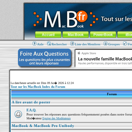
MacBook-fr.com : 100% Apple... 100% nomade !
Aller au contenu
-
Aller au menu général
-
Aller au menu de la
Menu général
Accueil
MacBook
PowerBook
iBo
Aide
Rechercher
Liste des Membres
Groupes
S'e
La date/heure actuelle est Dim 09 Ao� 2026 à 12:24
Tout sur les MacBook Index du Forum
Forum
A lire avant de poster
F.A.Q.
Pour trouver les réponses aux questions fréquemment posées dans notre foru
Mod�rateur
Equipe des Modérateurs
MacBook & MacBook Pro Unibody