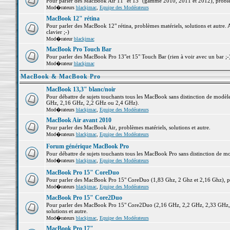
Pour parler des MacBook Air 11" et 13" (gamme 2010, 2011 et 2012), problème
Mod�rateurs
blackjmac
,
Equipe des Modérateurs
MacBook 12" rétina
Pour parler des MacBook 12" rétina, problèmes matériels, solutions et autre. 
clavier ;-)
Mod�rateur
blackjmac
MacBook Pro Touch Bar
Pour parler des MacBook Pro 13"et 15" Touch Bar (rien à voir avec un bar ;-) 
Mod�rateur
blackjmac
MacBook & MacBook Pro
MacBook 13,3" blanc/noir
Pour débattre de sujets touchants tous les MacBook sans distinction de mo
GHz, 2,16 GHz, 2,2 GHz ou 2,4 GHz).
Mod�rateurs
blackjmac
,
Equipe des Modérateurs
MacBook Air avant 2010
Pour parler des MacBook Air, problèmes matériels, solutions et autre.
Mod�rateurs
blackjmac
,
Equipe des Modérateurs
Forum générique MacBook Pro
Pour débattre de sujets touchants tous les MacBook Pro sans distinction de mo
Mod�rateurs
blackjmac
,
Equipe des Modérateurs
MacBook Pro 15" CoreDuo
Pour parler des MacBook Pro 15" CoreDuo (1,83 Ghz, 2 Ghz et 2,16 Ghz), pro
Mod�rateurs
blackjmac
,
Equipe des Modérateurs
MacBook Pro 15" Core2Duo
Pour parler des MacBook Pro 15" Core2Duo (2,16 GHz, 2,2 GHz, 2,33 GHz, 
solutions et autre.
Mod�rateurs
blackjmac
,
Equipe des Modérateurs
MacBook Pro 17"