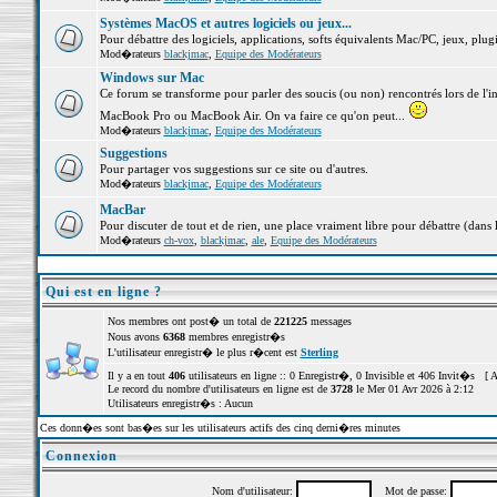
Systèmes MacOS et autres logiciels ou jeux...
Pour débattre des logiciels, applications, softs équivalents Mac/PC, jeux, plugi
Mod�rateurs
blackjmac
,
Equipe des Modérateurs
Windows sur Mac
Ce forum se transforme pour parler des soucis (ou non) rencontrés lors de l'i
MacBook Pro ou MacBook Air. On va faire ce qu'on peut...
Mod�rateurs
blackjmac
,
Equipe des Modérateurs
Suggestions
Pour partager vos suggestions sur ce site ou d'autres.
Mod�rateurs
blackjmac
,
Equipe des Modérateurs
MacBar
Pour discuter de tout et de rien, une place vraiment libre pour débattre (dans 
Mod�rateurs
ch-vox
,
blackjmac
,
ale
,
Equipe des Modérateurs
Qui est en ligne ?
Nos membres ont post� un total de
221225
messages
Nous avons
6368
membres enregistr�s
L'utilisateur enregistr� le plus r�cent est
Sterling
Il y a en tout
406
utilisateurs en ligne :: 0 Enregistr�, 0 Invisible et 406 Invit�s [
A
Le record du nombre d'utilisateurs en ligne est de
3728
le Mer 01 Avr 2026 à 2:12
Utilisateurs enregistr�s : Aucun
Ces donn�es sont bas�es sur les utilisateurs actifs des cinq derni�res minutes
Connexion
Nom d'utilisateur:
Mot de passe: