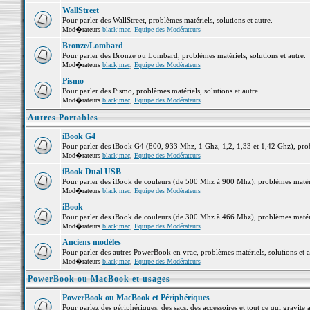
WallStreet
Pour parler des WallStreet, problèmes matériels, solutions et autre.
Mod�rateurs
blackjmac
,
Equipe des Modérateurs
Bronze/Lombard
Pour parler des Bronze ou Lombard, problèmes matériels, solutions et autre.
Mod�rateurs
blackjmac
,
Equipe des Modérateurs
Pismo
Pour parler des Pismo, problèmes matériels, solutions et autre.
Mod�rateurs
blackjmac
,
Equipe des Modérateurs
Autres Portables
iBook G4
Pour parler des iBook G4 (800, 933 Mhz, 1 Ghz, 1,2, 1,33 et 1,42 Ghz), probl
Mod�rateurs
blackjmac
,
Equipe des Modérateurs
iBook Dual USB
Pour parler des iBook de couleurs (de 500 Mhz à 900 Mhz), problèmes matériel
Mod�rateurs
blackjmac
,
Equipe des Modérateurs
iBook
Pour parler des iBook de couleurs (de 300 Mhz à 466 Mhz), problèmes matériel
Mod�rateurs
blackjmac
,
Equipe des Modérateurs
Anciens modèles
Pour parler des autres PowerBook en vrac, problèmes matériels, solutions et a
Mod�rateurs
blackjmac
,
Equipe des Modérateurs
PowerBook ou MacBook et usages
PowerBook ou MacBook et Périphériques
Pour parlez des périphériques, des sacs, des accessoires et tout ce qui grav