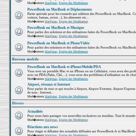
Mod�rateurs
blackjmac
,
Equipe des Modérateurs
PowerBook ou MacBook et Déplacements
Partie spéciale pour les routards qui utilisent des PowerBook ou MacBook. Co
voiture, bateau, avion...), les alimenter etc...
Mod�rateurs
blackjmac
,
Equipe des Modérateurs
PowerBook ou MacBook et Musique
Pour parlez des solutions et des utilisations faites du PowerBook ou MacBoo
Mod�rateurs
blackjmac
,
Equipe des Modérateurs
PowerBook ou MacBook et Photo/Vidéo
Pour parlez des solutions et des utilisations faites du PowerBook ou MacBook
Mod�rateurs
blackjmac
,
Equipe des Modérateurs
Bureau mobile
PowerBook ou MacBook et iPhone/Mobile/PDA
Vous avez un portable Mac et un iPhone ou un Cellulaire, vous avez des problè
avec un PDA (Palm, Clié,...), vous avez des problèmes d'utilisation ou de cho
Mod�rateurs
blackjmac
,
Equipe des Modérateurs
Airport, réseaux et Internet
Pour parler de tout ce qui touche à Airport, Airport Extreme, Airport Express e
de tous : Internet...
Mod�rateurs
blackjmac
,
Equipe des Modérateurs
Divers
Actualités
Pour nous faire partager vos nouvelles exclusives ou insolites. Tout le monde pe
Mod�rateurs
blackjmac
,
Equipe des Modérateurs
Réactions aux news
Pour réagir et débattre des actualités diffusées sur PowerBook-fr et MacBook-
Mod�rateurs
blackjmac
,
Equipe des Modérateurs