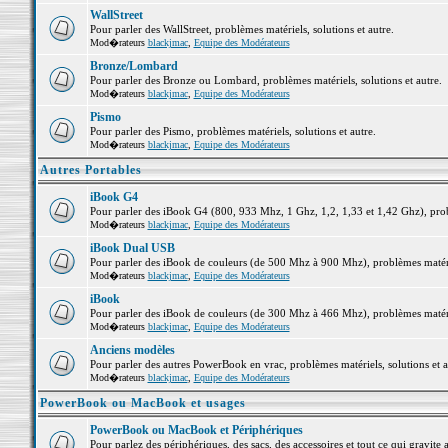
WallStreet
Pour parler des WallStreet, problèmes matériels, solutions et autre.
Mod�rateurs
blackjmac
,
Equipe des Modérateurs
Bronze/Lombard
Pour parler des Bronze ou Lombard, problèmes matériels, solutions et autre.
Mod�rateurs
blackjmac
,
Equipe des Modérateurs
Pismo
Pour parler des Pismo, problèmes matériels, solutions et autre.
Mod�rateurs
blackjmac
,
Equipe des Modérateurs
Autres Portables
iBook G4
Pour parler des iBook G4 (800, 933 Mhz, 1 Ghz, 1,2, 1,33 et 1,42 Ghz), probl
Mod�rateurs
blackjmac
,
Equipe des Modérateurs
iBook Dual USB
Pour parler des iBook de couleurs (de 500 Mhz à 900 Mhz), problèmes matériel
Mod�rateurs
blackjmac
,
Equipe des Modérateurs
iBook
Pour parler des iBook de couleurs (de 300 Mhz à 466 Mhz), problèmes matériel
Mod�rateurs
blackjmac
,
Equipe des Modérateurs
Anciens modèles
Pour parler des autres PowerBook en vrac, problèmes matériels, solutions et a
Mod�rateurs
blackjmac
,
Equipe des Modérateurs
PowerBook ou MacBook et usages
PowerBook ou MacBook et Périphériques
Pour parlez des périphériques, des sacs, des accessoires et tout ce qui grav