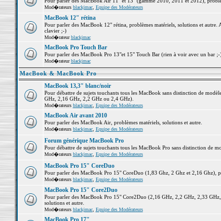
Pour parler des MacBook Air 11" et 13" (gamme 2010, 2011 et 2012), problème
Mod�rateurs
blackjmac
,
Equipe des Modérateurs
MacBook 12" rétina
Pour parler des MacBook 12" rétina, problèmes matériels, solutions et autre. 
clavier ;-)
Mod�rateur
blackjmac
MacBook Pro Touch Bar
Pour parler des MacBook Pro 13"et 15" Touch Bar (rien à voir avec un bar ;-) 
Mod�rateur
blackjmac
MacBook & MacBook Pro
MacBook 13,3" blanc/noir
Pour débattre de sujets touchants tous les MacBook sans distinction de mo
GHz, 2,16 GHz, 2,2 GHz ou 2,4 GHz).
Mod�rateurs
blackjmac
,
Equipe des Modérateurs
MacBook Air avant 2010
Pour parler des MacBook Air, problèmes matériels, solutions et autre.
Mod�rateurs
blackjmac
,
Equipe des Modérateurs
Forum générique MacBook Pro
Pour débattre de sujets touchants tous les MacBook Pro sans distinction de mo
Mod�rateurs
blackjmac
,
Equipe des Modérateurs
MacBook Pro 15" CoreDuo
Pour parler des MacBook Pro 15" CoreDuo (1,83 Ghz, 2 Ghz et 2,16 Ghz), pro
Mod�rateurs
blackjmac
,
Equipe des Modérateurs
MacBook Pro 15" Core2Duo
Pour parler des MacBook Pro 15" Core2Duo (2,16 GHz, 2,2 GHz, 2,33 GHz, 
solutions et autre.
Mod�rateurs
blackjmac
,
Equipe des Modérateurs
MacBook Pro 17"