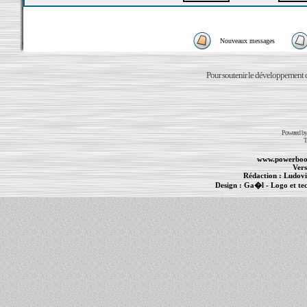
Nouveaux messages
Pour soutenir le développement du
Powered b
T
www.powerboo
Vers
Rédaction :
Ludovi
Design :
Ga�l
- Logo et te
Informations :
PowerBook
-
MacBook Pro
-
i