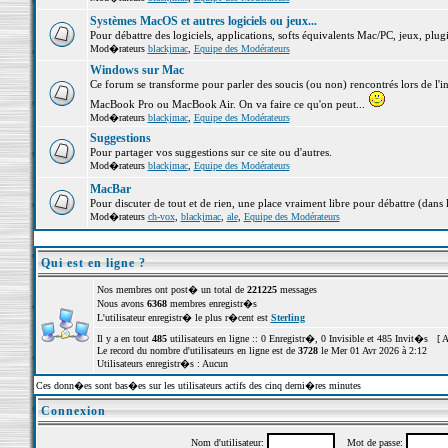
Systèmes MacOS et autres logiciels ou jeux...
Pour débattre des logiciels, applications, softs équivalents Mac/PC, jeux, plugi
Mod�rateurs
blackjmac
,
Equipe des Modérateurs
Windows sur Mac
Ce forum se transforme pour parler des soucis (ou non) rencontrés lors de l'i
MacBook Pro ou MacBook Air. On va faire ce qu'on peut...
Mod�rateurs
blackjmac
,
Equipe des Modérateurs
Suggestions
Pour partager vos suggestions sur ce site ou d'autres.
Mod�rateurs
blackjmac
,
Equipe des Modérateurs
MacBar
Pour discuter de tout et de rien, une place vraiment libre pour débattre (dans 
Mod�rateurs
ch-vox
,
blackjmac
,
ale
,
Equipe des Modérateurs
Qui est en ligne ?
Nos membres ont post� un total de
221225
messages
Nous avons
6368
membres enregistr�s
L'utilisateur enregistr� le plus r�cent est
Sterling
Il y a en tout
485
utilisateurs en ligne :: 0 Enregistr�, 0 Invisible et 485 Invit�s [
A
Le record du nombre d'utilisateurs en ligne est de
3728
le Mer 01 Avr 2026 à 2:12
Utilisateurs enregistr�s : Aucun
Ces donn�es sont bas�es sur les utilisateurs actifs des cinq derni�res minutes
Connexion
Nom d'utilisateur:
Mot de passe: