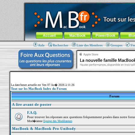
MacBook-fr.com : 100% Apple... 100% nomade !
Aller au contenu
-
Aller au menu général
-
Aller au menu de la
Menu général
Accueil
MacBook
PowerBook
iBo
Aide
Rechercher
Liste des Membres
Groupes
S'e
La date/heure actuelle est Ven 07 Ao� 2026 à 11:26
Tout sur les MacBook Index du Forum
Forum
A lire avant de poster
F.A.Q.
Pour trouver les réponses aux questions fréquemment posées dans notre foru
Mod�rateur
Equipe des Modérateurs
MacBook & MacBook Pro Unibody