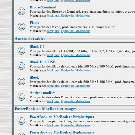
Mod�rateurs
blackjmac
,
Equipe des Modérateurs
Bronze/Lombard
Pour parler des Bronze ou Lombard, problèmes matériels, solutions et autre
Mod�rateurs
blackjmac
,
Equipe des Modérateurs
Pismo
Pour parler des Pismo, problèmes matériels, solutions et autre.
Mod�rateurs
blackjmac
,
Equipe des Modérateurs
Autres Portables
iBook G4
Pour parler des iBook G4 (800, 933 Mhz, 1 Ghz, 1,2, 1,33 et 1,42 Ghz), pro
Mod�rateurs
blackjmac
,
Equipe des Modérateurs
iBook Dual USB
Pour parler des iBook de couleurs (de 500 Mhz à 900 Mhz), problèmes matéri
Mod�rateurs
blackjmac
,
Equipe des Modérateurs
iBook
Pour parler des iBook de couleurs (de 300 Mhz à 466 Mhz), problèmes matéri
Mod�rateurs
blackjmac
,
Equipe des Modérateurs
Anciens modèles
Pour parler des autres PowerBook en vrac, problèmes matériels, solutions et
Mod�rateurs
blackjmac
,
Equipe des Modérateurs
PowerBook ou MacBook et usages
PowerBook ou MacBook et Périphériques
Pour parlez des périphériques, des sacs, des accessoires et tout ce qui gr
Mod�rateurs
blackjmac
,
Equipe des Modérateurs
PowerBook ou MacBook et Déplacements