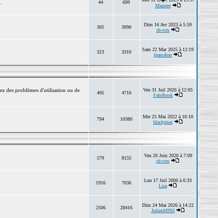
.
44
699
Maniere
Dim 16 Avr 2023 à 5:59
305
3090
ch-vox
Sam 22 Mar 2025 à 12:19
323
3310
lpascalon
ez des problèmes d'utilisation ou de
Ven 31 Juil 2026 à 12:05
495
4716
FabiBook
Mer 25 Mai 2022 à 16:10
794
10380
blackjmac
Ven 26 Juin 2020 à 7:09
579
8155
ch-vox
Lun 17 Juil 2006 à 6:33
1916
7036
Lisa
Dim 24 Mai 2026 à 14:22
2506
28416
JulienM993