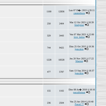
Lun 07 D�c 2015 à 20:11
1100
12836
caramelmou
Mar 12 Oct 2021 à 18:39
250
2404
blackjmac
Ven 07 Mai 2021 à 12:00
329
3443
love_leeloo
Dim 25 Oct 2015 à 19:36
744
9425
lpascalon
Jeu 20 Nov 2025 à 17:22
1228
18328
Maniere
Sam 13 Sep 2014 à 18:37
477
5787
lpascalon
Dim 08 Ao� 2010 à 18:16
155
1102
pascalformac
Ven 25 Avr 2014 à 10:40
236
2504
Pascal 77