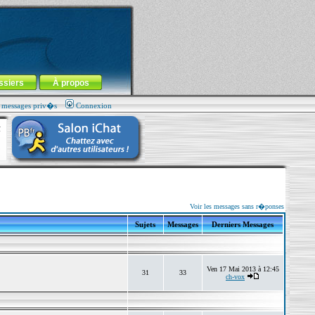
ssiers
À propos
s messages priv�s
Connexion
Voir les messages sans r�ponses
Sujets
Messages
Derniers Messages
Ven 17 Mai 2013 à 12:45
31
33
ch-vox