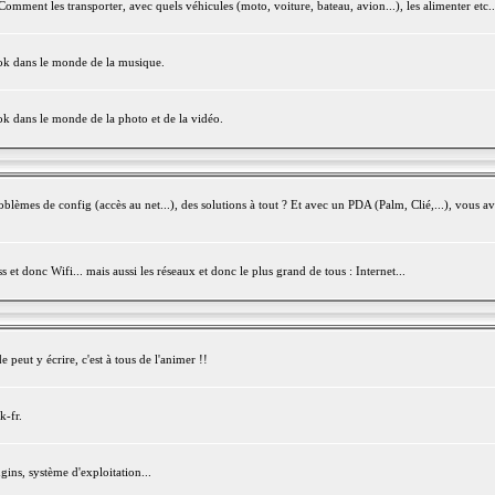
mment les transporter, avec quels véhicules (moto, voiture, bateau, avion...), les alimenter etc..
ook dans le monde de la musique.
ok dans le monde de la photo et de la vidéo.
èmes de config (accès au net...), des solutions à tout ? Et avec un PDA (Palm, Clié,...), vous av
et donc Wifi... mais aussi les réseaux et donc le plus grand de tous : Internet...
peut y écrire, c'est à tous de l'animer !!
k-fr.
gins, système d'exploitation...