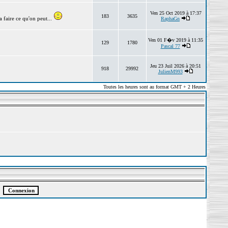
Ven 25 Oct 2019 à 17:37
183
3635
 faire ce qu'on peut...
RaphaGn
Ven 01 F�v 2019 à 11:35
129
1780
Pascal 77
Jeu 23 Juil 2026 à 20:51
918
29992
JulienM993
Toutes les heures sont au format GMT + 2 Heures