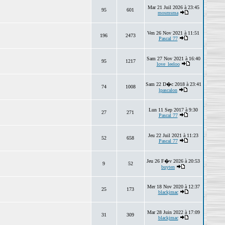
Mar 21 Juil 2026 à 23:45
95
601
mosmsma
Ven 26 Nov 2021 à 11:51
196
2473
Pascal 77
Sam 27 Nov 2021 à 16:40
95
1217
love_leeloo
Sam 22 D�c 2018 à 23:41
74
1008
lpascalon
Lun 11 Sep 2017 à 9:30
27
271
Pascal 77
Jeu 22 Juil 2021 à 11:23
52
658
Pascal 77
Jeu 26 F�v 2026 à 20:53
9
52
buyten
Mer 18 Nov 2020 à 12:37
25
173
blackjmac
Mar 28 Juin 2022 à 17:09
31
309
blackjmac