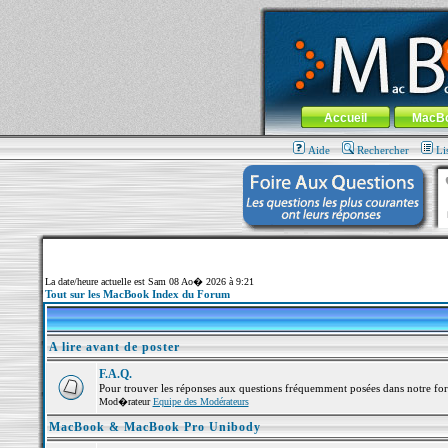
MacBook-fr.com : 100% Apple... 100% nom
Aller au contenu
-
Aller au menu 
Menu général
Accueil
MacB
Aide
Rechercher
Li
La date/heure actuelle est Sam 08 Ao� 2026 à 9:21
Tout sur les MacBook Index du Forum
A lire avant de poster
F.A.Q.
Pour trouver les réponses aux questions fréquemment posées dans notre fo
Mod�rateur
Equipe des Modérateurs
MacBook & MacBook Pro Unibody