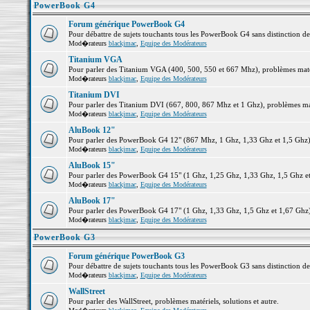
PowerBook G4
Forum générique PowerBook G4
Pour débattre de sujets touchants tous les PowerBook G4 sans distinction d
Mod�rateurs
blackjmac
,
Equipe des Modérateurs
Titanium VGA
Pour parler des Titanium VGA (400, 500, 550 et 667 Mhz), problèmes matéri
Mod�rateurs
blackjmac
,
Equipe des Modérateurs
Titanium DVI
Pour parler des Titanium DVI (667, 800, 867 Mhz et 1 Ghz), problèmes matér
Mod�rateurs
blackjmac
,
Equipe des Modérateurs
AluBook 12"
Pour parler des PowerBook G4 12" (867 Mhz, 1 Ghz, 1,33 Ghz et 1,5 Ghz), p
Mod�rateurs
blackjmac
,
Equipe des Modérateurs
AluBook 15"
Pour parler des PowerBook G4 15" (1 Ghz, 1,25 Ghz, 1,33 Ghz, 1,5 Ghz et 1
Mod�rateurs
blackjmac
,
Equipe des Modérateurs
AluBook 17"
Pour parler des PowerBook G4 17" (1 Ghz, 1,33 Ghz, 1,5 Ghz et 1,67 Ghz), 
Mod�rateurs
blackjmac
,
Equipe des Modérateurs
PowerBook G3
Forum générique PowerBook G3
Pour débattre de sujets touchants tous les PowerBook G3 sans distinction d
Mod�rateurs
blackjmac
,
Equipe des Modérateurs
WallStreet
Pour parler des WallStreet, problèmes matériels, solutions et autre.