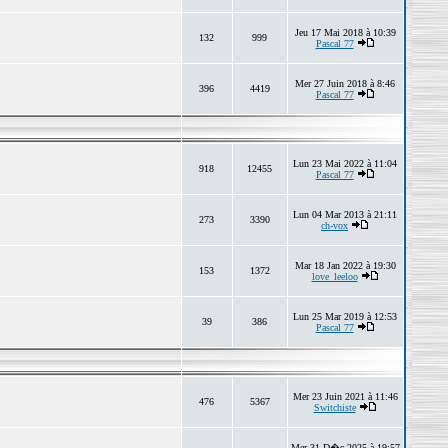
Jeu 17 Mai 2018 à 10:39
132
999
Pascal 77
Mer 27 Juin 2018 à 8:46
396
4419
Pascal 77
Lun 23 Mai 2022 à 11:04
918
12455
Pascal 77
Lun 04 Mar 2013 à 21:11
273
3390
ch-vox
Mar 18 Jan 2022 à 19:30
153
1372
love_leeloo
Lun 25 Mar 2019 à 12:53
39
386
Pascal 77
Mer 23 Juin 2021 à 11:46
476
5367
Switchiste
Mer 31 D�c 2025 à 19:57