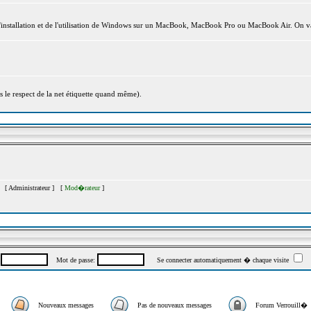
l'installation et de l'utilisation de Windows sur un MacBook, MacBook Pro ou MacBook Air. On va
s le respect de la net étiquette quand même).
s [
Administrateur
] [
Mod�rateur
]
:
Mot de passe:
Se connecter automatiquement � chaque visite
Nouveaux messages
Pas de nouveaux messages
Forum Verrouill�