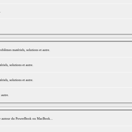
.
blèmes matériels, solutions et autre.
els, solutions et autre.
els, solutions et autre.
 autre.
avite autour du PowerBook ou MacBook...