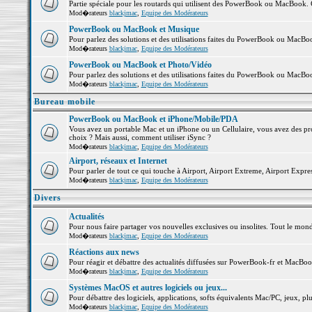
Partie spéciale pour les routards qui utilisent des PowerBook ou MacBook. Co
Mod�rateurs
blackjmac
,
Equipe des Modérateurs
PowerBook ou MacBook et Musique
Pour parlez des solutions et des utilisations faites du PowerBook ou MacB
Mod�rateurs
blackjmac
,
Equipe des Modérateurs
PowerBook ou MacBook et Photo/Vidéo
Pour parlez des solutions et des utilisations faites du PowerBook ou MacBo
Mod�rateurs
blackjmac
,
Equipe des Modérateurs
Bureau mobile
PowerBook ou MacBook et iPhone/Mobile/PDA
Vous avez un portable Mac et un iPhone ou un Cellulaire, vous avez des probl
choix ? Mais aussi, comment utiliser iSync ?
Mod�rateurs
blackjmac
,
Equipe des Modérateurs
Airport, réseaux et Internet
Pour parler de tout ce qui touche à Airport, Airport Extreme, Airport Express 
Mod�rateurs
blackjmac
,
Equipe des Modérateurs
Divers
Actualités
Pour nous faire partager vos nouvelles exclusives ou insolites. Tout le monde 
Mod�rateurs
blackjmac
,
Equipe des Modérateurs
Réactions aux news
Pour réagir et débattre des actualités diffusées sur PowerBook-fr et MacBoo
Mod�rateurs
blackjmac
,
Equipe des Modérateurs
Systèmes MacOS et autres logiciels ou jeux...
Pour débattre des logiciels, applications, softs équivalents Mac/PC, jeux, plu
Mod�rateurs
blackjmac
,
Equipe des Modérateurs