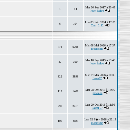
Mar 26 Sep 2017 à 20:46
1
14
love_leeloo
Lun 03 Juin 2024 à 12:01
6
104
Cam_0112
Mer 06 Mai 2026 à 17:37
871
9201
mosmsma
Mer 18 Sep 2019 à 13:48
37
360
love_leeloo
Mar 19 Mai 2026 à 10:35
322
3896
Laura07
Mer 28 Oct 2015 à 18:16
117
1407
lpascalon
Lun 29 Oct 2018 à 11:50
299
3415
Pascal 77
Lun 02 F�v 2026 à 22:13
109
808
mosmsma