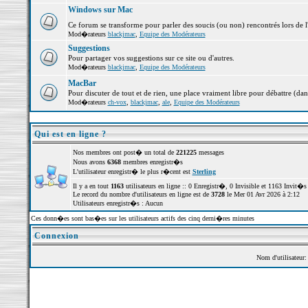
Windows sur Mac
Ce forum se transforme pour parler des soucis (ou non) rencontrés lors de 
Mod�rateurs
blackjmac
,
Equipe des Modérateurs
Suggestions
Pour partager vos suggestions sur ce site ou d'autres.
Mod�rateurs
blackjmac
,
Equipe des Modérateurs
MacBar
Pour discuter de tout et de rien, une place vraiment libre pour débattre (dan
Mod�rateurs
ch-vox
,
blackjmac
,
ale
,
Equipe des Modérateurs
Qui est en ligne ?
Nos membres ont post� un total de
221225
messages
Nous avons
6368
membres enregistr�s
L'utilisateur enregistr� le plus r�cent est
Sterling
Il y a en tout
1163
utilisateurs en ligne :: 0 Enregistr�, 0 Invisible et 1163 Invit�
Le record du nombre d'utilisateurs en ligne est de
3728
le Mer 01 Avr 2026 à 2:12
Utilisateurs enregistr�s : Aucun
Ces donn�es sont bas�es sur les utilisateurs actifs des cinq derni�res minutes
Connexion
Nom d'utilisateur