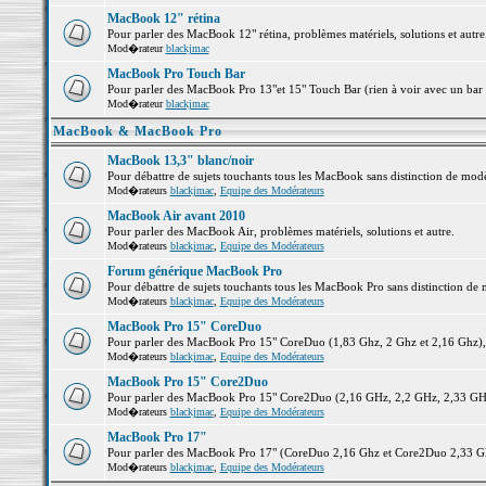
MacBook 12" rétina
Pour parler des MacBook 12" rétina, problèmes matériels, solutions et autre.
Mod�rateur
blackjmac
MacBook Pro Touch Bar
Pour parler des MacBook Pro 13"et 15" Touch Bar (rien à voir avec un bar ;-
Mod�rateur
blackjmac
MacBook & MacBook Pro
MacBook 13,3" blanc/noir
Pour débattre de sujets touchants tous les MacBook sans distinction de 
Mod�rateurs
blackjmac
,
Equipe des Modérateurs
MacBook Air avant 2010
Pour parler des MacBook Air, problèmes matériels, solutions et autre.
Mod�rateurs
blackjmac
,
Equipe des Modérateurs
Forum générique MacBook Pro
Pour débattre de sujets touchants tous les MacBook Pro sans distinction de 
Mod�rateurs
blackjmac
,
Equipe des Modérateurs
MacBook Pro 15" CoreDuo
Pour parler des MacBook Pro 15" CoreDuo (1,83 Ghz, 2 Ghz et 2,16 Ghz), pr
Mod�rateurs
blackjmac
,
Equipe des Modérateurs
MacBook Pro 15" Core2Duo
Pour parler des MacBook Pro 15" Core2Duo (2,16 GHz, 2,2 GHz, 2,33 GHz, 
Mod�rateurs
blackjmac
,
Equipe des Modérateurs
MacBook Pro 17"
Pour parler des MacBook Pro 17" (CoreDuo 2,16 Ghz et Core2Duo 2,33 GHz 
Mod�rateurs
blackjmac
,
Equipe des Modérateurs