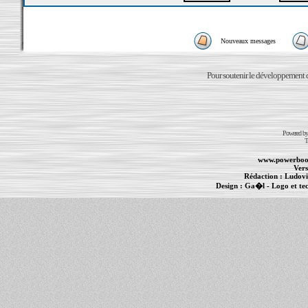
Nouveaux messages
Pour soutenir le développement du
Powered b
T
www.powerboo
Vers
Rédaction :
Ludovi
Design :
Ga�l
- Logo et te
Informations :
PowerBook
-
MacBook Pro
-
i