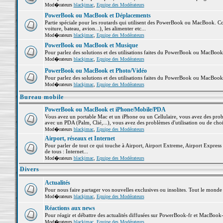
Mod�rateurs
blackjmac
,
Equipe des Modérateurs
PowerBook ou MacBook et Déplacements
Partie spéciale pour les routards qui utilisent des PowerBook ou MacBook. Co
voiture, bateau, avion...), les alimenter etc...
Mod�rateurs
blackjmac
,
Equipe des Modérateurs
PowerBook ou MacBook et Musique
Pour parlez des solutions et des utilisations faites du PowerBook ou MacBoo
Mod�rateurs
blackjmac
,
Equipe des Modérateurs
PowerBook ou MacBook et Photo/Vidéo
Pour parlez des solutions et des utilisations faites du PowerBook ou MacBook
Mod�rateurs
blackjmac
,
Equipe des Modérateurs
Bureau mobile
PowerBook ou MacBook et iPhone/Mobile/PDA
Vous avez un portable Mac et un iPhone ou un Cellulaire, vous avez des problè
avec un PDA (Palm, Clié,...), vous avez des problèmes d'utilisation ou de cho
Mod�rateurs
blackjmac
,
Equipe des Modérateurs
Airport, réseaux et Internet
Pour parler de tout ce qui touche à Airport, Airport Extreme, Airport Express e
de tous : Internet...
Mod�rateurs
blackjmac
,
Equipe des Modérateurs
Divers
Actualités
Pour nous faire partager vos nouvelles exclusives ou insolites. Tout le monde pe
Mod�rateurs
blackjmac
,
Equipe des Modérateurs
Réactions aux news
Pour réagir et débattre des actualités diffusées sur PowerBook-fr et MacBook-
Mod�rateurs
blackjmac
,
Equipe des Modérateurs