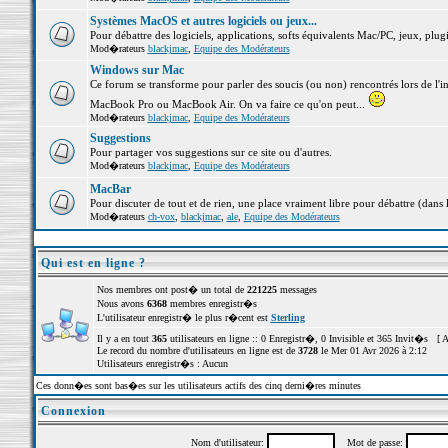
Systèmes MacOS et autres logiciels ou jeux...
Pour débattre des logiciels, applications, softs équivalents Mac/PC, jeux, plugi
Mod�rateurs
blackjmac
,
Equipe des Modérateurs
Windows sur Mac
Ce forum se transforme pour parler des soucis (ou non) rencontrés lors de l'i
MacBook Pro ou MacBook Air. On va faire ce qu'on peut...
Mod�rateurs
blackjmac
,
Equipe des Modérateurs
Suggestions
Pour partager vos suggestions sur ce site ou d'autres.
Mod�rateurs
blackjmac
,
Equipe des Modérateurs
MacBar
Pour discuter de tout et de rien, une place vraiment libre pour débattre (dans 
Mod�rateurs
ch-vox
,
blackjmac
,
ale
,
Equipe des Modérateurs
Qui est en ligne ?
Nos membres ont post� un total de
221225
messages
Nous avons
6368
membres enregistr�s
L'utilisateur enregistr� le plus r�cent est
Sterling
Il y a en tout
365
utilisateurs en ligne :: 0 Enregistr�, 0 Invisible et 365 Invit�s [
A
Le record du nombre d'utilisateurs en ligne est de
3728
le Mer 01 Avr 2026 à 2:12
Utilisateurs enregistr�s : Aucun
Ces donn�es sont bas�es sur les utilisateurs actifs des cinq derni�res minutes
Connexion
Nom d'utilisateur:
Mot de passe: