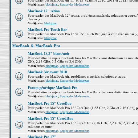
Pour parler des MacBook Air 11" et 13" (gamme 2010, 2011 et 2012), problème
Mod�rateurs
blackjmac
,
Equipe des Modérateurs
MacBook 12" rétina
Pour parler des MacBook 12" rétina, problèmes matériels, solutions et autre. 
clavier ;-)
Mod�rateur
blackjmac
MacBook Pro Touch Bar
Pour parler des MacBook Pro 13"et 15" Touch Bar (rien à voir avec un bar ;-) 
Mod�rateur
blackjmac
MacBook & MacBook Pro
MacBook 13,3" blanc/noir
Pour débattre de sujets touchants tous les MacBook sans distinction de mo
GHz, 2,16 GHz, 2,2 GHz ou 2,4 GHz).
Mod�rateurs
blackjmac
,
Equipe des Modérateurs
MacBook Air avant 2010
Pour parler des MacBook Air, problèmes matériels, solutions et autre.
Mod�rateurs
blackjmac
,
Equipe des Modérateurs
Forum générique MacBook Pro
Pour débattre de sujets touchants tous les MacBook Pro sans distinction de mo
Mod�rateurs
blackjmac
,
Equipe des Modérateurs
MacBook Pro 15" CoreDuo
Pour parler des MacBook Pro 15" CoreDuo (1,83 Ghz, 2 Ghz et 2,16 Ghz), pro
Mod�rateurs
blackjmac
,
Equipe des Modérateurs
MacBook Pro 15" Core2Duo
Pour parler des MacBook Pro 15" Core2Duo (2,16 GHz, 2,2 GHz, 2,33 GHz, 
solutions et autre.
Mod�rateurs
blackjmac
,
Equipe des Modérateurs
MacBook Pro 17"