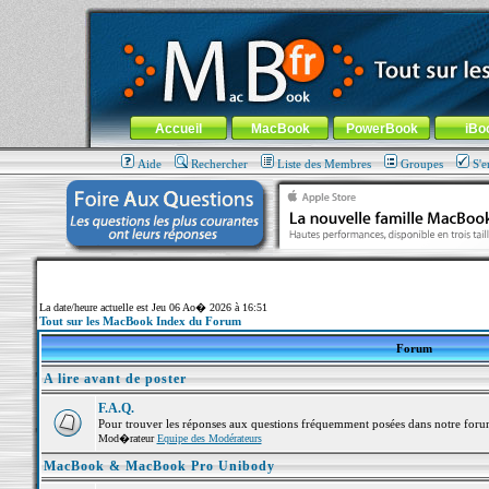
MacBook-fr.com : 100% Apple... 100% nomade !
Aller au contenu
-
Aller au menu général
-
Aller au menu de la
Menu général
Accueil
MacBook
PowerBook
iBo
Aide
Rechercher
Liste des Membres
Groupes
S'e
La date/heure actuelle est Jeu 06 Ao� 2026 à 16:51
Tout sur les MacBook Index du Forum
Forum
A lire avant de poster
F.A.Q.
Pour trouver les réponses aux questions fréquemment posées dans notre foru
Mod�rateur
Equipe des Modérateurs
MacBook & MacBook Pro Unibody