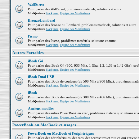
WallStreet
Pour parler des WallStreet, problèmes matériels, solutions et autre.
Mod�rateurs
blackjmac
,
Equipe des Modérateurs
Bronze/Lombard
Pour parler des Bronze ou Lombard, problèmes matériels, solutions et autre.
Mod�rateurs
blackjmac
,
Equipe des Modérateurs
Pismo
Pour parler des Pismo, problèmes matériels, solutions et autre.
Mod�rateurs
blackjmac
,
Equipe des Modérateurs
Autres Portables
iBook G4
Pour parler des iBook G4 (800, 933 Mhz, 1 Ghz, 1,2, 1,33 et 1,42 Ghz), probl
Mod�rateurs
blackjmac
,
Equipe des Modérateurs
iBook Dual USB
Pour parler des iBook de couleurs (de 500 Mhz à 900 Mhz), problèmes matériel
Mod�rateurs
blackjmac
,
Equipe des Modérateurs
iBook
Pour parler des iBook de couleurs (de 300 Mhz à 466 Mhz), problèmes matériel
Mod�rateurs
blackjmac
,
Equipe des Modérateurs
Anciens modèles
Pour parler des autres PowerBook en vrac, problèmes matériels, solutions et a
Mod�rateurs
blackjmac
,
Equipe des Modérateurs
PowerBook ou MacBook et usages
PowerBook ou MacBook et Périphériques
Pour parlez des périphériques, des sacs, des accessoires et tout ce qui grav