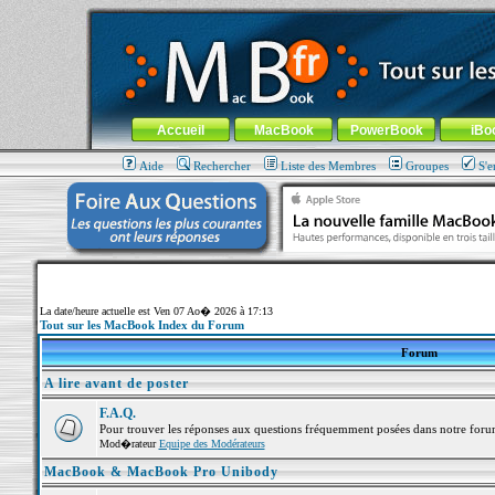
MacBook-fr.com : 100% Apple... 100% nomade !
Aller au contenu
-
Aller au menu général
-
Aller au menu de la
Menu général
Accueil
MacBook
PowerBook
iBo
Aide
Rechercher
Liste des Membres
Groupes
S'e
La date/heure actuelle est Ven 07 Ao� 2026 à 17:13
Tout sur les MacBook Index du Forum
Forum
A lire avant de poster
F.A.Q.
Pour trouver les réponses aux questions fréquemment posées dans notre foru
Mod�rateur
Equipe des Modérateurs
MacBook & MacBook Pro Unibody