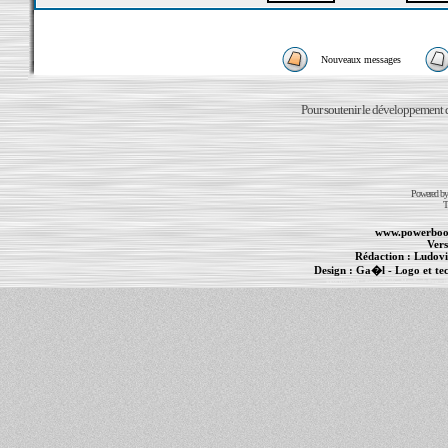
Nouveaux messages
Pour soutenir le développement du
Powered b
T
www.powerboo
Vers
Rédaction :
Ludovi
Design :
Ga�l
- Logo et te
Informations :
PowerBook
-
MacBook Pro
-
i