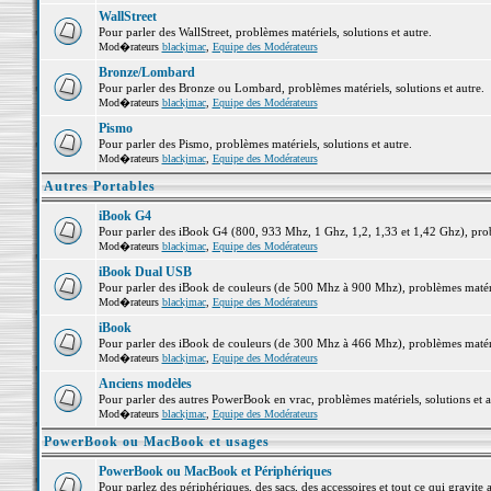
WallStreet
Pour parler des WallStreet, problèmes matériels, solutions et autre.
Mod�rateurs
blackjmac
,
Equipe des Modérateurs
Bronze/Lombard
Pour parler des Bronze ou Lombard, problèmes matériels, solutions et autre.
Mod�rateurs
blackjmac
,
Equipe des Modérateurs
Pismo
Pour parler des Pismo, problèmes matériels, solutions et autre.
Mod�rateurs
blackjmac
,
Equipe des Modérateurs
Autres Portables
iBook G4
Pour parler des iBook G4 (800, 933 Mhz, 1 Ghz, 1,2, 1,33 et 1,42 Ghz), probl
Mod�rateurs
blackjmac
,
Equipe des Modérateurs
iBook Dual USB
Pour parler des iBook de couleurs (de 500 Mhz à 900 Mhz), problèmes matériel
Mod�rateurs
blackjmac
,
Equipe des Modérateurs
iBook
Pour parler des iBook de couleurs (de 300 Mhz à 466 Mhz), problèmes matériel
Mod�rateurs
blackjmac
,
Equipe des Modérateurs
Anciens modèles
Pour parler des autres PowerBook en vrac, problèmes matériels, solutions et a
Mod�rateurs
blackjmac
,
Equipe des Modérateurs
PowerBook ou MacBook et usages
PowerBook ou MacBook et Périphériques
Pour parlez des périphériques, des sacs, des accessoires et tout ce qui grav