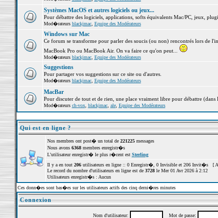
Systèmes MacOS et autres logiciels ou jeux...
Pour débattre des logiciels, applications, softs équivalents Mac/PC, jeux, plugi
Mod�rateurs
blackjmac
,
Equipe des Modérateurs
Windows sur Mac
Ce forum se transforme pour parler des soucis (ou non) rencontrés lors de l'i
MacBook Pro ou MacBook Air. On va faire ce qu'on peut...
Mod�rateurs
blackjmac
,
Equipe des Modérateurs
Suggestions
Pour partager vos suggestions sur ce site ou d'autres.
Mod�rateurs
blackjmac
,
Equipe des Modérateurs
MacBar
Pour discuter de tout et de rien, une place vraiment libre pour débattre (dans 
Mod�rateurs
ch-vox
,
blackjmac
,
ale
,
Equipe des Modérateurs
Qui est en ligne ?
Nos membres ont post� un total de
221225
messages
Nous avons
6368
membres enregistr�s
L'utilisateur enregistr� le plus r�cent est
Sterling
Il y a en tout
206
utilisateurs en ligne :: 0 Enregistr�, 0 Invisible et 206 Invit�s [
A
Le record du nombre d'utilisateurs en ligne est de
3728
le Mer 01 Avr 2026 à 2:12
Utilisateurs enregistr�s : Aucun
Ces donn�es sont bas�es sur les utilisateurs actifs des cinq derni�res minutes
Connexion
Nom d'utilisateur:
Mot de passe: