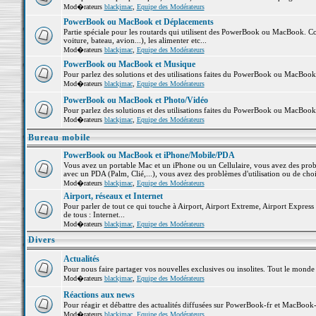
Mod�rateurs
blackjmac
,
Equipe des Modérateurs
PowerBook ou MacBook et Déplacements
Partie spéciale pour les routards qui utilisent des PowerBook ou MacBook. Co
voiture, bateau, avion...), les alimenter etc...
Mod�rateurs
blackjmac
,
Equipe des Modérateurs
PowerBook ou MacBook et Musique
Pour parlez des solutions et des utilisations faites du PowerBook ou MacBoo
Mod�rateurs
blackjmac
,
Equipe des Modérateurs
PowerBook ou MacBook et Photo/Vidéo
Pour parlez des solutions et des utilisations faites du PowerBook ou MacBook
Mod�rateurs
blackjmac
,
Equipe des Modérateurs
Bureau mobile
PowerBook ou MacBook et iPhone/Mobile/PDA
Vous avez un portable Mac et un iPhone ou un Cellulaire, vous avez des problè
avec un PDA (Palm, Clié,...), vous avez des problèmes d'utilisation ou de cho
Mod�rateurs
blackjmac
,
Equipe des Modérateurs
Airport, réseaux et Internet
Pour parler de tout ce qui touche à Airport, Airport Extreme, Airport Express e
de tous : Internet...
Mod�rateurs
blackjmac
,
Equipe des Modérateurs
Divers
Actualités
Pour nous faire partager vos nouvelles exclusives ou insolites. Tout le monde pe
Mod�rateurs
blackjmac
,
Equipe des Modérateurs
Réactions aux news
Pour réagir et débattre des actualités diffusées sur PowerBook-fr et MacBook-
Mod�rateurs
blackjmac
,
Equipe des Modérateurs