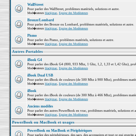
WallStreet
Pour parler des WallStreet, problèmes matériels, solutions et autre.
Mod�rateurs
blackjmac
,
Equipe des Modérateurs
Bronze/Lombard
Pour parler des Bronze ou Lombard, problèmes matériels, solutions et autre.
Mod�rateurs
blackjmac
,
Equipe des Modérateurs
Pismo
Pour parler des Pismo, problèmes matériels, solutions et autre.
Mod�rateurs
blackjmac
,
Equipe des Modérateurs
Autres Portables
iBook G4
Pour parler des iBook G4 (800, 933 Mhz, 1 Ghz, 1,2, 1,33 et 1,42 Ghz), probl
Mod�rateurs
blackjmac
,
Equipe des Modérateurs
iBook Dual USB
Pour parler des iBook de couleurs (de 500 Mhz à 900 Mhz), problèmes matériel
Mod�rateurs
blackjmac
,
Equipe des Modérateurs
iBook
Pour parler des iBook de couleurs (de 300 Mhz à 466 Mhz), problèmes matériel
Mod�rateurs
blackjmac
,
Equipe des Modérateurs
Anciens modèles
Pour parler des autres PowerBook en vrac, problèmes matériels, solutions et a
Mod�rateurs
blackjmac
,
Equipe des Modérateurs
PowerBook ou MacBook et usages
PowerBook ou MacBook et Périphériques
Pour parlez des périphériques, des sacs, des accessoires et tout ce qui grav