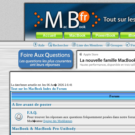
MacBook-fr.com : 100% Apple... 100% nomade !
Aller au contenu
-
Aller au menu général
-
Aller au menu de la
Menu général
Accueil
MacBook
PowerBook
iBo
Aide
Rechercher
Liste des Membres
Groupes
S'e
La date/heure actuelle est Jeu 06 Ao� 2026 à 6:41
Tout sur les MacBook Index du Forum
Forum
A lire avant de poster
F.A.Q.
Pour trouver les réponses aux questions fréquemment posées dans notre foru
Mod�rateur
Equipe des Modérateurs
MacBook & MacBook Pro Unibody