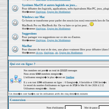
Systèmes MacOS et autres logiciels ou jeux...
Pour débattre des logiciels, applications, softs équivalents Mac/PC, jeux, plugi
Mod�rateurs
blackjmac
,
Equipe des Modérateurs
Windows sur Mac
Ce forum se transforme pour parler des soucis (ou non) rencontrés lors de l'i
MacBook Pro ou MacBook Air. On va faire ce qu'on peut...
Mod�rateurs
blackjmac
,
Equipe des Modérateurs
Suggestions
Pour partager vos suggestions sur ce site ou d'autres.
Mod�rateurs
blackjmac
,
Equipe des Modérateurs
MacBar
Pour discuter de tout et de rien, une place vraiment libre pour débattre (dans 
Mod�rateurs
ch-vox
,
blackjmac
,
ale
,
Equipe des Modérateurs
Qui est en ligne ?
Nos membres ont post� un total de
221225
messages
Nous avons
6368
membres enregistr�s
L'utilisateur enregistr� le plus r�cent est
Sterling
Il y a en tout
1390
utilisateurs en ligne :: 0 Enregistr�, 0 Invisible et 1390 Invit�s 
Le record du nombre d'utilisateurs en ligne est de
3728
le Mer 01 Avr 2026 à 2:12
Utilisateurs enregistr�s : Aucun
Ces donn�es sont bas�es sur les utilisateurs actifs des cinq derni�res minutes
Connexion
Nom d'utilisateur:
Mot de passe: