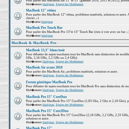
Pour parler des MacBook Air 11" et 13" (gamme 2010, 2011 et 2012), problème
Mod�rateurs
blackjmac
,
Equipe des Modérateurs
MacBook 12" rétina
Pour parler des MacBook 12" rétina, problèmes matériels, solutions et autre. 
clavier ;-)
Mod�rateur
blackjmac
MacBook Pro Touch Bar
Pour parler des MacBook Pro 13"et 15" Touch Bar (rien à voir avec un bar ;-) 
Mod�rateur
blackjmac
MacBook & MacBook Pro
MacBook 13,3" blanc/noir
Pour débattre de sujets touchants tous les MacBook sans distinction de mo
GHz, 2,16 GHz, 2,2 GHz ou 2,4 GHz).
Mod�rateurs
blackjmac
,
Equipe des Modérateurs
MacBook Air avant 2010
Pour parler des MacBook Air, problèmes matériels, solutions et autre.
Mod�rateurs
blackjmac
,
Equipe des Modérateurs
Forum générique MacBook Pro
Pour débattre de sujets touchants tous les MacBook Pro sans distinction de mo
Mod�rateurs
blackjmac
,
Equipe des Modérateurs
MacBook Pro 15" CoreDuo
Pour parler des MacBook Pro 15" CoreDuo (1,83 Ghz, 2 Ghz et 2,16 Ghz), pro
Mod�rateurs
blackjmac
,
Equipe des Modérateurs
MacBook Pro 15" Core2Duo
Pour parler des MacBook Pro 15" Core2Duo (2,16 GHz, 2,2 GHz, 2,33 GHz, 
solutions et autre.
Mod�rateurs
blackjmac
,
Equipe des Modérateurs
MacBook Pro 17"