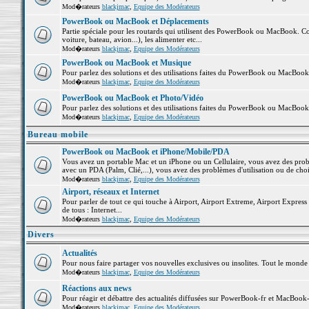
Mod�rateurs
blackjmac
,
Equipe des Modérateurs
PowerBook ou MacBook et Déplacements
Partie spéciale pour les routards qui utilisent des PowerBook ou MacBook. Co
voiture, bateau, avion...), les alimenter etc...
Mod�rateurs
blackjmac
,
Equipe des Modérateurs
PowerBook ou MacBook et Musique
Pour parlez des solutions et des utilisations faites du PowerBook ou MacBoo
Mod�rateurs
blackjmac
,
Equipe des Modérateurs
PowerBook ou MacBook et Photo/Vidéo
Pour parlez des solutions et des utilisations faites du PowerBook ou MacBook
Mod�rateurs
blackjmac
,
Equipe des Modérateurs
Bureau mobile
PowerBook ou MacBook et iPhone/Mobile/PDA
Vous avez un portable Mac et un iPhone ou un Cellulaire, vous avez des problè
avec un PDA (Palm, Clié,...), vous avez des problèmes d'utilisation ou de cho
Mod�rateurs
blackjmac
,
Equipe des Modérateurs
Airport, réseaux et Internet
Pour parler de tout ce qui touche à Airport, Airport Extreme, Airport Express e
de tous : Internet...
Mod�rateurs
blackjmac
,
Equipe des Modérateurs
Divers
Actualités
Pour nous faire partager vos nouvelles exclusives ou insolites. Tout le monde pe
Mod�rateurs
blackjmac
,
Equipe des Modérateurs
Réactions aux news
Pour réagir et débattre des actualités diffusées sur PowerBook-fr et MacBook-
Mod�rateurs
blackjmac
,
Equipe des Modérateurs