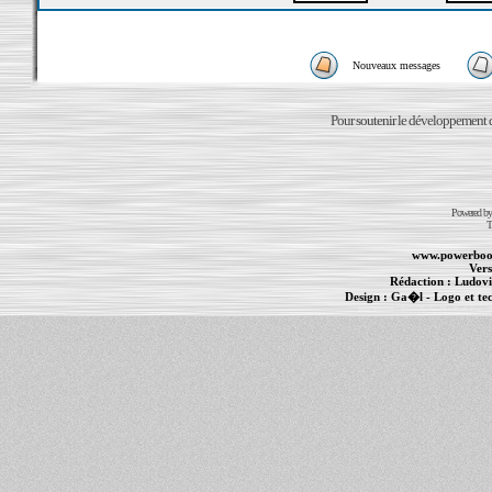
Nouveaux messages
Pour soutenir le développement du
Powered b
T
www.powerboo
Vers
Rédaction :
Ludovi
Design :
Ga�l
- Logo et te
Informations :
PowerBook
-
MacBook Pro
-
i