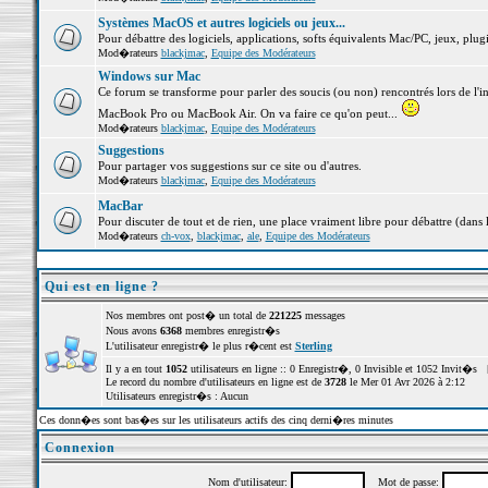
Systèmes MacOS et autres logiciels ou jeux...
Pour débattre des logiciels, applications, softs équivalents Mac/PC, jeux, plugi
Mod�rateurs
blackjmac
,
Equipe des Modérateurs
Windows sur Mac
Ce forum se transforme pour parler des soucis (ou non) rencontrés lors de l'i
MacBook Pro ou MacBook Air. On va faire ce qu'on peut...
Mod�rateurs
blackjmac
,
Equipe des Modérateurs
Suggestions
Pour partager vos suggestions sur ce site ou d'autres.
Mod�rateurs
blackjmac
,
Equipe des Modérateurs
MacBar
Pour discuter de tout et de rien, une place vraiment libre pour débattre (dans 
Mod�rateurs
ch-vox
,
blackjmac
,
ale
,
Equipe des Modérateurs
Qui est en ligne ?
Nos membres ont post� un total de
221225
messages
Nous avons
6368
membres enregistr�s
L'utilisateur enregistr� le plus r�cent est
Sterling
Il y a en tout
1052
utilisateurs en ligne :: 0 Enregistr�, 0 Invisible et 1052 Invit�s 
Le record du nombre d'utilisateurs en ligne est de
3728
le Mer 01 Avr 2026 à 2:12
Utilisateurs enregistr�s : Aucun
Ces donn�es sont bas�es sur les utilisateurs actifs des cinq derni�res minutes
Connexion
Nom d'utilisateur:
Mot de passe: