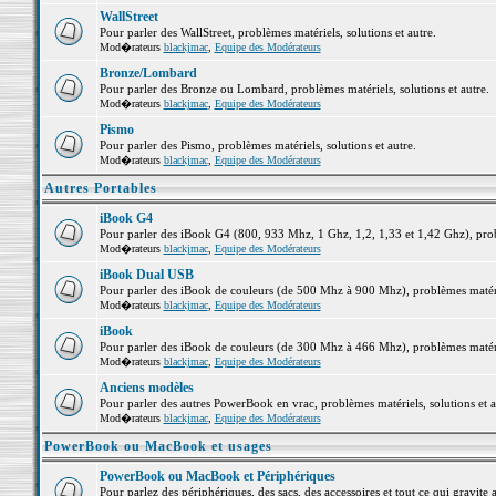
WallStreet
Pour parler des WallStreet, problèmes matériels, solutions et autre.
Mod�rateurs
blackjmac
,
Equipe des Modérateurs
Bronze/Lombard
Pour parler des Bronze ou Lombard, problèmes matériels, solutions et autre.
Mod�rateurs
blackjmac
,
Equipe des Modérateurs
Pismo
Pour parler des Pismo, problèmes matériels, solutions et autre.
Mod�rateurs
blackjmac
,
Equipe des Modérateurs
Autres Portables
iBook G4
Pour parler des iBook G4 (800, 933 Mhz, 1 Ghz, 1,2, 1,33 et 1,42 Ghz), probl
Mod�rateurs
blackjmac
,
Equipe des Modérateurs
iBook Dual USB
Pour parler des iBook de couleurs (de 500 Mhz à 900 Mhz), problèmes matériel
Mod�rateurs
blackjmac
,
Equipe des Modérateurs
iBook
Pour parler des iBook de couleurs (de 300 Mhz à 466 Mhz), problèmes matériel
Mod�rateurs
blackjmac
,
Equipe des Modérateurs
Anciens modèles
Pour parler des autres PowerBook en vrac, problèmes matériels, solutions et a
Mod�rateurs
blackjmac
,
Equipe des Modérateurs
PowerBook ou MacBook et usages
PowerBook ou MacBook et Périphériques
Pour parlez des périphériques, des sacs, des accessoires et tout ce qui grav