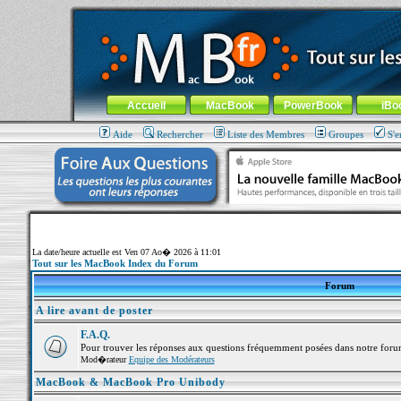
MacBook-fr.com : 100% Apple... 100% nomade !
Aller au contenu
-
Aller au menu général
-
Aller au menu de la
Menu général
Accueil
MacBook
PowerBook
iBo
Aide
Rechercher
Liste des Membres
Groupes
S'e
La date/heure actuelle est Ven 07 Ao� 2026 à 11:01
Tout sur les MacBook Index du Forum
Forum
A lire avant de poster
F.A.Q.
Pour trouver les réponses aux questions fréquemment posées dans notre foru
Mod�rateur
Equipe des Modérateurs
MacBook & MacBook Pro Unibody