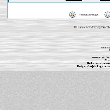
Nouveaux messages
Pour soutenir le développement du
Powered b
T
www.powerboo
Vers
Rédaction :
Ludovi
Design :
Ga�l
- Logo et te
Informations :
PowerBook
-
MacBook Pro
-
i