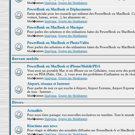
Mod�rateurs
blackjmac
,
Equipe des Modérateurs
PowerBook ou MacBook et Déplacements
Partie spéciale pour les routards qui utilisent des PowerBook ou MacBook. Co
voiture, bateau, avion...), les alimenter etc...
Mod�rateurs
blackjmac
,
Equipe des Modérateurs
PowerBook ou MacBook et Musique
Pour parlez des solutions et des utilisations faites du PowerBook ou MacBoo
Mod�rateurs
blackjmac
,
Equipe des Modérateurs
PowerBook ou MacBook et Photo/Vidéo
Pour parlez des solutions et des utilisations faites du PowerBook ou MacBook
Mod�rateurs
blackjmac
,
Equipe des Modérateurs
Bureau mobile
PowerBook ou MacBook et iPhone/Mobile/PDA
Vous avez un portable Mac et un iPhone ou un Cellulaire, vous avez des problè
avec un PDA (Palm, Clié,...), vous avez des problèmes d'utilisation ou de cho
Mod�rateurs
blackjmac
,
Equipe des Modérateurs
Airport, réseaux et Internet
Pour parler de tout ce qui touche à Airport, Airport Extreme, Airport Express e
de tous : Internet...
Mod�rateurs
blackjmac
,
Equipe des Modérateurs
Divers
Actualités
Pour nous faire partager vos nouvelles exclusives ou insolites. Tout le monde pe
Mod�rateurs
blackjmac
,
Equipe des Modérateurs
Réactions aux news
Pour réagir et débattre des actualités diffusées sur PowerBook-fr et MacBook-
Mod�rateurs
blackjmac
,
Equipe des Modérateurs