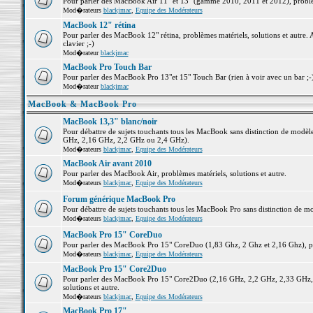
Pour parler des MacBook Air 11" et 13" (gamme 2010, 2011 et 2012), problème
Mod�rateurs
blackjmac
,
Equipe des Modérateurs
MacBook 12" rétina
Pour parler des MacBook 12" rétina, problèmes matériels, solutions et autre. 
clavier ;-)
Mod�rateur
blackjmac
MacBook Pro Touch Bar
Pour parler des MacBook Pro 13"et 15" Touch Bar (rien à voir avec un bar ;-) 
Mod�rateur
blackjmac
MacBook & MacBook Pro
MacBook 13,3" blanc/noir
Pour débattre de sujets touchants tous les MacBook sans distinction de mo
GHz, 2,16 GHz, 2,2 GHz ou 2,4 GHz).
Mod�rateurs
blackjmac
,
Equipe des Modérateurs
MacBook Air avant 2010
Pour parler des MacBook Air, problèmes matériels, solutions et autre.
Mod�rateurs
blackjmac
,
Equipe des Modérateurs
Forum générique MacBook Pro
Pour débattre de sujets touchants tous les MacBook Pro sans distinction de mo
Mod�rateurs
blackjmac
,
Equipe des Modérateurs
MacBook Pro 15" CoreDuo
Pour parler des MacBook Pro 15" CoreDuo (1,83 Ghz, 2 Ghz et 2,16 Ghz), pro
Mod�rateurs
blackjmac
,
Equipe des Modérateurs
MacBook Pro 15" Core2Duo
Pour parler des MacBook Pro 15" Core2Duo (2,16 GHz, 2,2 GHz, 2,33 GHz, 
solutions et autre.
Mod�rateurs
blackjmac
,
Equipe des Modérateurs
MacBook Pro 17"