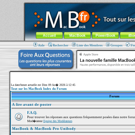
MacBook-fr.com : 100% Apple... 100% nomade !
Aller au contenu
-
Aller au menu général
-
Aller au menu de la
Menu général
Accueil
MacBook
PowerBook
iBo
Aide
Rechercher
Liste des Membres
Groupes
S'e
La date/heure actuelle est Dim 09 Ao� 2026 à 12:45
Tout sur les MacBook Index du Forum
Forum
A lire avant de poster
F.A.Q.
Pour trouver les réponses aux questions fréquemment posées dans notre foru
Mod�rateur
Equipe des Modérateurs
MacBook & MacBook Pro Unibody