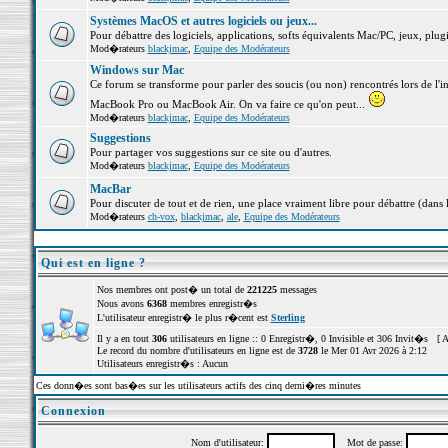
Systèmes MacOS et autres logiciels ou jeux...
Pour débattre des logiciels, applications, softs équivalents Mac/PC, jeux, plugi
Mod�rateurs
blackjmac
,
Equipe des Modérateurs
Windows sur Mac
Ce forum se transforme pour parler des soucis (ou non) rencontrés lors de l'i
MacBook Pro ou MacBook Air. On va faire ce qu'on peut...
Mod�rateurs
blackjmac
,
Equipe des Modérateurs
Suggestions
Pour partager vos suggestions sur ce site ou d'autres.
Mod�rateurs
blackjmac
,
Equipe des Modérateurs
MacBar
Pour discuter de tout et de rien, une place vraiment libre pour débattre (dans 
Mod�rateurs
ch-vox
,
blackjmac
,
ale
,
Equipe des Modérateurs
Qui est en ligne ?
Nos membres ont post� un total de
221225
messages
Nous avons
6368
membres enregistr�s
L'utilisateur enregistr� le plus r�cent est
Sterling
Il y a en tout
306
utilisateurs en ligne :: 0 Enregistr�, 0 Invisible et 306 Invit�s [
A
Le record du nombre d'utilisateurs en ligne est de
3728
le Mer 01 Avr 2026 à 2:12
Utilisateurs enregistr�s : Aucun
Ces donn�es sont bas�es sur les utilisateurs actifs des cinq derni�res minutes
Connexion
Nom d'utilisateur:
Mot de passe: