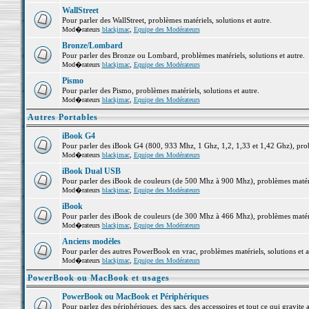
WallStreet
Pour parler des WallStreet, problèmes matériels, solutions et autre.
Mod�rateurs
blackjmac
,
Equipe des Modérateurs
Bronze/Lombard
Pour parler des Bronze ou Lombard, problèmes matériels, solutions et autre.
Mod�rateurs
blackjmac
,
Equipe des Modérateurs
Pismo
Pour parler des Pismo, problèmes matériels, solutions et autre.
Mod�rateurs
blackjmac
,
Equipe des Modérateurs
Autres Portables
iBook G4
Pour parler des iBook G4 (800, 933 Mhz, 1 Ghz, 1,2, 1,33 et 1,42 Ghz), probl
Mod�rateurs
blackjmac
,
Equipe des Modérateurs
iBook Dual USB
Pour parler des iBook de couleurs (de 500 Mhz à 900 Mhz), problèmes matériel
Mod�rateurs
blackjmac
,
Equipe des Modérateurs
iBook
Pour parler des iBook de couleurs (de 300 Mhz à 466 Mhz), problèmes matériel
Mod�rateurs
blackjmac
,
Equipe des Modérateurs
Anciens modèles
Pour parler des autres PowerBook en vrac, problèmes matériels, solutions et a
Mod�rateurs
blackjmac
,
Equipe des Modérateurs
PowerBook ou MacBook et usages
PowerBook ou MacBook et Périphériques
Pour parlez des périphériques, des sacs, des accessoires et tout ce qui grav