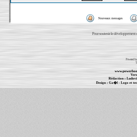
Nouveaux messages
Pour soutenir le développement du
Powered b
T
www.powerboo
Vers
Rédaction :
Ludovi
Design :
Ga�l
- Logo et te
Informations :
PowerBook
-
MacBook Pro
-
i