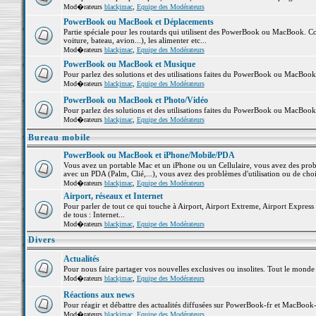
Mod�rateurs
blackjmac
,
Equipe des Modérateurs
PowerBook ou MacBook et Déplacements
Partie spéciale pour les routards qui utilisent des PowerBook ou MacBook. Co
voiture, bateau, avion...), les alimenter etc...
Mod�rateurs
blackjmac
,
Equipe des Modérateurs
PowerBook ou MacBook et Musique
Pour parlez des solutions et des utilisations faites du PowerBook ou MacBoo
Mod�rateurs
blackjmac
,
Equipe des Modérateurs
PowerBook ou MacBook et Photo/Vidéo
Pour parlez des solutions et des utilisations faites du PowerBook ou MacBook
Mod�rateurs
blackjmac
,
Equipe des Modérateurs
Bureau mobile
PowerBook ou MacBook et iPhone/Mobile/PDA
Vous avez un portable Mac et un iPhone ou un Cellulaire, vous avez des problè
avec un PDA (Palm, Clié,...), vous avez des problèmes d'utilisation ou de cho
Mod�rateurs
blackjmac
,
Equipe des Modérateurs
Airport, réseaux et Internet
Pour parler de tout ce qui touche à Airport, Airport Extreme, Airport Express e
de tous : Internet...
Mod�rateurs
blackjmac
,
Equipe des Modérateurs
Divers
Actualités
Pour nous faire partager vos nouvelles exclusives ou insolites. Tout le monde pe
Mod�rateurs
blackjmac
,
Equipe des Modérateurs
Réactions aux news
Pour réagir et débattre des actualités diffusées sur PowerBook-fr et MacBook-
Mod�rateurs
blackjmac
,
Equipe des Modérateurs