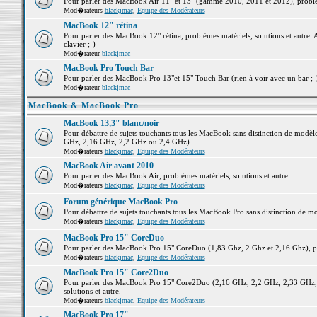
Pour parler des MacBook Air 11" et 13" (gamme 2010, 2011 et 2012), problème
Mod�rateurs
blackjmac
,
Equipe des Modérateurs
MacBook 12" rétina
Pour parler des MacBook 12" rétina, problèmes matériels, solutions et autre. 
clavier ;-)
Mod�rateur
blackjmac
MacBook Pro Touch Bar
Pour parler des MacBook Pro 13"et 15" Touch Bar (rien à voir avec un bar ;-) 
Mod�rateur
blackjmac
MacBook & MacBook Pro
MacBook 13,3" blanc/noir
Pour débattre de sujets touchants tous les MacBook sans distinction de mo
GHz, 2,16 GHz, 2,2 GHz ou 2,4 GHz).
Mod�rateurs
blackjmac
,
Equipe des Modérateurs
MacBook Air avant 2010
Pour parler des MacBook Air, problèmes matériels, solutions et autre.
Mod�rateurs
blackjmac
,
Equipe des Modérateurs
Forum générique MacBook Pro
Pour débattre de sujets touchants tous les MacBook Pro sans distinction de mo
Mod�rateurs
blackjmac
,
Equipe des Modérateurs
MacBook Pro 15" CoreDuo
Pour parler des MacBook Pro 15" CoreDuo (1,83 Ghz, 2 Ghz et 2,16 Ghz), pro
Mod�rateurs
blackjmac
,
Equipe des Modérateurs
MacBook Pro 15" Core2Duo
Pour parler des MacBook Pro 15" Core2Duo (2,16 GHz, 2,2 GHz, 2,33 GHz, 
solutions et autre.
Mod�rateurs
blackjmac
,
Equipe des Modérateurs
MacBook Pro 17"