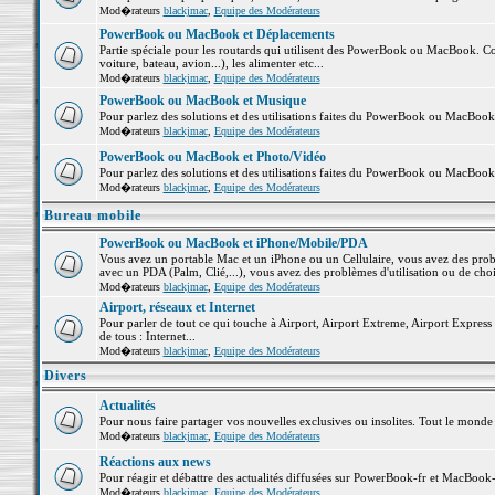
Mod�rateurs
blackjmac
,
Equipe des Modérateurs
PowerBook ou MacBook et Déplacements
Partie spéciale pour les routards qui utilisent des PowerBook ou MacBook. Co
voiture, bateau, avion...), les alimenter etc...
Mod�rateurs
blackjmac
,
Equipe des Modérateurs
PowerBook ou MacBook et Musique
Pour parlez des solutions et des utilisations faites du PowerBook ou MacBoo
Mod�rateurs
blackjmac
,
Equipe des Modérateurs
PowerBook ou MacBook et Photo/Vidéo
Pour parlez des solutions et des utilisations faites du PowerBook ou MacBook
Mod�rateurs
blackjmac
,
Equipe des Modérateurs
Bureau mobile
PowerBook ou MacBook et iPhone/Mobile/PDA
Vous avez un portable Mac et un iPhone ou un Cellulaire, vous avez des problè
avec un PDA (Palm, Clié,...), vous avez des problèmes d'utilisation ou de cho
Mod�rateurs
blackjmac
,
Equipe des Modérateurs
Airport, réseaux et Internet
Pour parler de tout ce qui touche à Airport, Airport Extreme, Airport Express e
de tous : Internet...
Mod�rateurs
blackjmac
,
Equipe des Modérateurs
Divers
Actualités
Pour nous faire partager vos nouvelles exclusives ou insolites. Tout le monde pe
Mod�rateurs
blackjmac
,
Equipe des Modérateurs
Réactions aux news
Pour réagir et débattre des actualités diffusées sur PowerBook-fr et MacBook-
Mod�rateurs
blackjmac
,
Equipe des Modérateurs