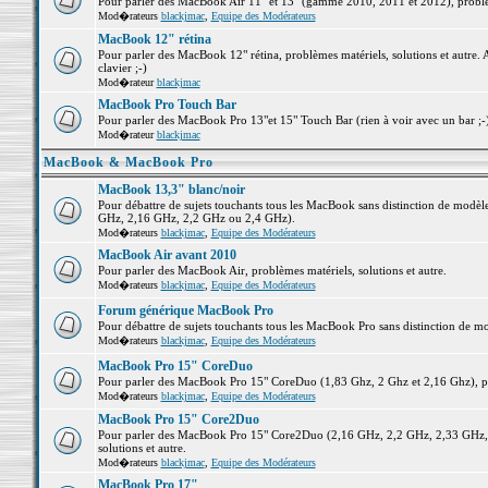
Pour parler des MacBook Air 11" et 13" (gamme 2010, 2011 et 2012), problème
Mod�rateurs
blackjmac
,
Equipe des Modérateurs
MacBook 12" rétina
Pour parler des MacBook 12" rétina, problèmes matériels, solutions et autre. 
clavier ;-)
Mod�rateur
blackjmac
MacBook Pro Touch Bar
Pour parler des MacBook Pro 13"et 15" Touch Bar (rien à voir avec un bar ;-) 
Mod�rateur
blackjmac
MacBook & MacBook Pro
MacBook 13,3" blanc/noir
Pour débattre de sujets touchants tous les MacBook sans distinction de mo
GHz, 2,16 GHz, 2,2 GHz ou 2,4 GHz).
Mod�rateurs
blackjmac
,
Equipe des Modérateurs
MacBook Air avant 2010
Pour parler des MacBook Air, problèmes matériels, solutions et autre.
Mod�rateurs
blackjmac
,
Equipe des Modérateurs
Forum générique MacBook Pro
Pour débattre de sujets touchants tous les MacBook Pro sans distinction de mo
Mod�rateurs
blackjmac
,
Equipe des Modérateurs
MacBook Pro 15" CoreDuo
Pour parler des MacBook Pro 15" CoreDuo (1,83 Ghz, 2 Ghz et 2,16 Ghz), pro
Mod�rateurs
blackjmac
,
Equipe des Modérateurs
MacBook Pro 15" Core2Duo
Pour parler des MacBook Pro 15" Core2Duo (2,16 GHz, 2,2 GHz, 2,33 GHz, 
solutions et autre.
Mod�rateurs
blackjmac
,
Equipe des Modérateurs
MacBook Pro 17"