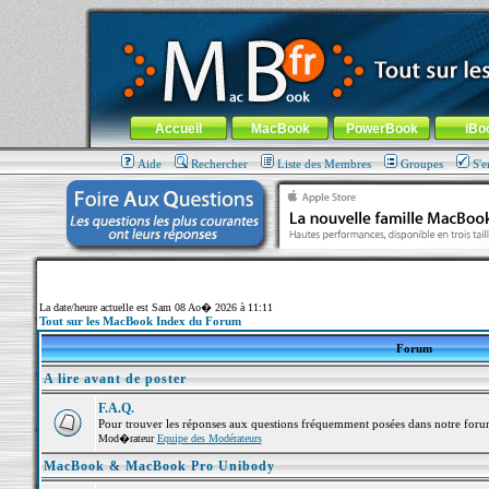
MacBook-fr.com : 100% Apple... 100% nomade !
Aller au contenu
-
Aller au menu général
-
Aller au menu de la
Menu général
Accueil
MacBook
PowerBook
iBo
Aide
Rechercher
Liste des Membres
Groupes
S'e
La date/heure actuelle est Sam 08 Ao� 2026 à 11:11
Tout sur les MacBook Index du Forum
Forum
A lire avant de poster
F.A.Q.
Pour trouver les réponses aux questions fréquemment posées dans notre foru
Mod�rateur
Equipe des Modérateurs
MacBook & MacBook Pro Unibody