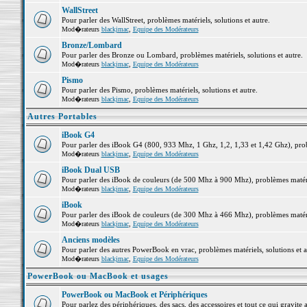
WallStreet
Pour parler des WallStreet, problèmes matériels, solutions et autre.
Mod�rateurs
blackjmac
,
Equipe des Modérateurs
Bronze/Lombard
Pour parler des Bronze ou Lombard, problèmes matériels, solutions et autre.
Mod�rateurs
blackjmac
,
Equipe des Modérateurs
Pismo
Pour parler des Pismo, problèmes matériels, solutions et autre.
Mod�rateurs
blackjmac
,
Equipe des Modérateurs
Autres Portables
iBook G4
Pour parler des iBook G4 (800, 933 Mhz, 1 Ghz, 1,2, 1,33 et 1,42 Ghz), probl
Mod�rateurs
blackjmac
,
Equipe des Modérateurs
iBook Dual USB
Pour parler des iBook de couleurs (de 500 Mhz à 900 Mhz), problèmes matériel
Mod�rateurs
blackjmac
,
Equipe des Modérateurs
iBook
Pour parler des iBook de couleurs (de 300 Mhz à 466 Mhz), problèmes matériel
Mod�rateurs
blackjmac
,
Equipe des Modérateurs
Anciens modèles
Pour parler des autres PowerBook en vrac, problèmes matériels, solutions et a
Mod�rateurs
blackjmac
,
Equipe des Modérateurs
PowerBook ou MacBook et usages
PowerBook ou MacBook et Périphériques
Pour parlez des périphériques, des sacs, des accessoires et tout ce qui grav