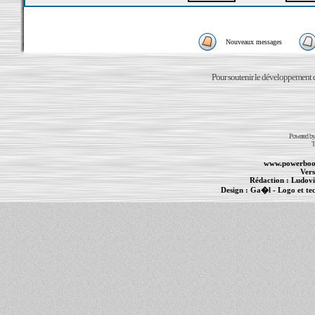
Nouveaux messages
Pour soutenir le développement du
Powered b
T
www.powerboo
Vers
Rédaction :
Ludovi
Design :
Ga�l
- Logo et te
Informations :
PowerBook
-
MacBook Pro
-
i