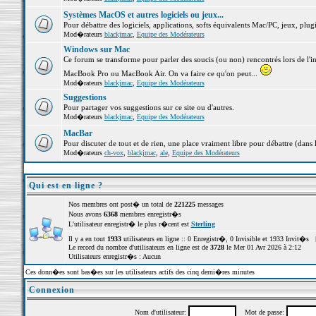
Systèmes MacOS et autres logiciels ou jeux...
Pour débattre des logiciels, applications, softs équivalents Mac/PC, jeux, plugi
Mod�rateurs
blackjmac
,
Equipe des Modérateurs
Windows sur Mac
Ce forum se transforme pour parler des soucis (ou non) rencontrés lors de l'i
MacBook Pro ou MacBook Air. On va faire ce qu'on peut...
Mod�rateurs
blackjmac
,
Equipe des Modérateurs
Suggestions
Pour partager vos suggestions sur ce site ou d'autres.
Mod�rateurs
blackjmac
,
Equipe des Modérateurs
MacBar
Pour discuter de tout et de rien, une place vraiment libre pour débattre (dans 
Mod�rateurs
ch-vox
,
blackjmac
,
ale
,
Equipe des Modérateurs
Qui est en ligne ?
Nos membres ont post� un total de
221225
messages
Nous avons
6368
membres enregistr�s
L'utilisateur enregistr� le plus r�cent est
Sterling
Il y a en tout
1933
utilisateurs en ligne :: 0 Enregistr�, 0 Invisible et 1933 Invit�s 
Le record du nombre d'utilisateurs en ligne est de
3728
le Mer 01 Avr 2026 à 2:12
Utilisateurs enregistr�s : Aucun
Ces donn�es sont bas�es sur les utilisateurs actifs des cinq derni�res minutes
Connexion
Nom d'utilisateur:
Mot de passe: