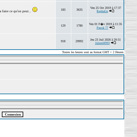
Ven 25 Oct 2019 à 17:37
183
3635
 faire ce qu'on peut...
RaphaGn
Ven 01 F�v 2019 à 11:35
129
1780
Pascal 77
Jeu 23 Juil 2026 à 20:51
918
29992
JulienM993
Toutes les heures sont au format GMT + 2 Heures