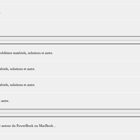
.
blèmes matériels, solutions et autre.
els, solutions et autre.
els, solutions et autre.
 autre.
avite autour du PowerBook ou MacBook...