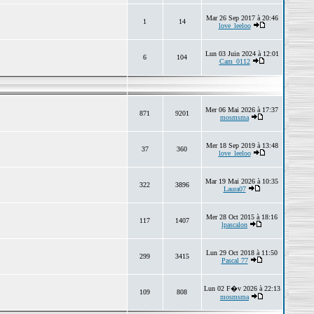
Mar 26 Sep 2017 à 20:46
1
14
love_leeloo
Lun 03 Juin 2024 à 12:01
6
104
Cam_0112
Mer 06 Mai 2026 à 17:37
871
9201
mosmsma
Mer 18 Sep 2019 à 13:48
37
360
love_leeloo
Mar 19 Mai 2026 à 10:35
322
3896
Laura07
Mer 28 Oct 2015 à 18:16
117
1407
lpascalon
Lun 29 Oct 2018 à 11:50
299
3415
Pascal 77
Lun 02 F�v 2026 à 22:13
109
808
mosmsma