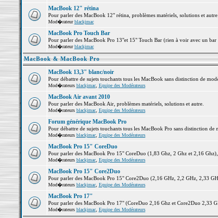
MacBook 12" rétina
Pour parler des MacBook 12" rétina, problèmes matériels, solutions et autre.
Mod�rateur
blackjmac
MacBook Pro Touch Bar
Pour parler des MacBook Pro 13"et 15" Touch Bar (rien à voir avec un bar ;-
Mod�rateur
blackjmac
MacBook & MacBook Pro
MacBook 13,3" blanc/noir
Pour débattre de sujets touchants tous les MacBook sans distinction de 
Mod�rateurs
blackjmac
,
Equipe des Modérateurs
MacBook Air avant 2010
Pour parler des MacBook Air, problèmes matériels, solutions et autre.
Mod�rateurs
blackjmac
,
Equipe des Modérateurs
Forum générique MacBook Pro
Pour débattre de sujets touchants tous les MacBook Pro sans distinction de 
Mod�rateurs
blackjmac
,
Equipe des Modérateurs
MacBook Pro 15" CoreDuo
Pour parler des MacBook Pro 15" CoreDuo (1,83 Ghz, 2 Ghz et 2,16 Ghz), pr
Mod�rateurs
blackjmac
,
Equipe des Modérateurs
MacBook Pro 15" Core2Duo
Pour parler des MacBook Pro 15" Core2Duo (2,16 GHz, 2,2 GHz, 2,33 GHz, 
Mod�rateurs
blackjmac
,
Equipe des Modérateurs
MacBook Pro 17"
Pour parler des MacBook Pro 17" (CoreDuo 2,16 Ghz et Core2Duo 2,33 GHz 
Mod�rateurs
blackjmac
,
Equipe des Modérateurs