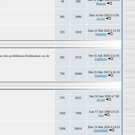
.
44
699
Maniere
Dim 16 Avr 2023 à 5:59
305
3090
ch-vox
Sam 22 Mar 2025 à 12:19
323
3310
lpascalon
ez des problèmes d'utilisation ou de
Ven 31 Juil 2026 à 12:05
495
4716
FabiBook
Mer 25 Mai 2022 à 16:10
794
10380
blackjmac
Ven 26 Juin 2020 à 7:09
579
8155
ch-vox
Lun 17 Juil 2006 à 6:33
1916
7036
Lisa
Dim 24 Mai 2026 à 14:22
2506
28416
JulienM993