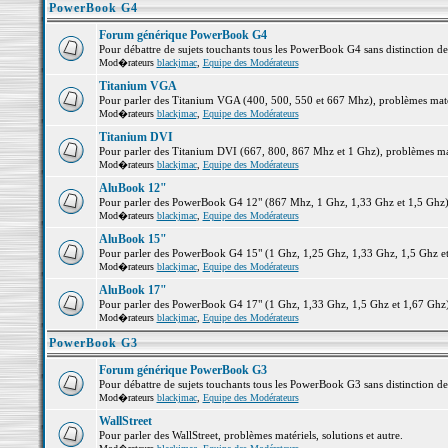
PowerBook G4
Forum générique PowerBook G4
Pour débattre de sujets touchants tous les PowerBook G4 sans distinction d
Mod�rateurs
blackjmac
,
Equipe des Modérateurs
Titanium VGA
Pour parler des Titanium VGA (400, 500, 550 et 667 Mhz), problèmes matéri
Mod�rateurs
blackjmac
,
Equipe des Modérateurs
Titanium DVI
Pour parler des Titanium DVI (667, 800, 867 Mhz et 1 Ghz), problèmes matér
Mod�rateurs
blackjmac
,
Equipe des Modérateurs
AluBook 12"
Pour parler des PowerBook G4 12" (867 Mhz, 1 Ghz, 1,33 Ghz et 1,5 Ghz), p
Mod�rateurs
blackjmac
,
Equipe des Modérateurs
AluBook 15"
Pour parler des PowerBook G4 15" (1 Ghz, 1,25 Ghz, 1,33 Ghz, 1,5 Ghz et 1
Mod�rateurs
blackjmac
,
Equipe des Modérateurs
AluBook 17"
Pour parler des PowerBook G4 17" (1 Ghz, 1,33 Ghz, 1,5 Ghz et 1,67 Ghz), 
Mod�rateurs
blackjmac
,
Equipe des Modérateurs
PowerBook G3
Forum générique PowerBook G3
Pour débattre de sujets touchants tous les PowerBook G3 sans distinction d
Mod�rateurs
blackjmac
,
Equipe des Modérateurs
WallStreet
Pour parler des WallStreet, problèmes matériels, solutions et autre.