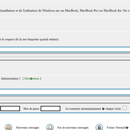
l'installation et de l'utilisation de Windows sur un MacBook, MacBook Pro ou MacBook Air. On va
s le respect de la net étiquette quand même).
[
Administrateur
] [
Mod�rateur
]
:
Mot de passe:
Se connecter automatiquement � chaque visite
Nouveaux messages
Pas de nouveaux messages
Forum Verrouill�