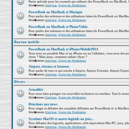
Partie spéciale pour les routards qui utilisent des PowerBook ou MacBook. Co
Mod�rateurs
blackjmac
,
Equipe des Modérateurs
PowerBook ou MacBook et Musique
Pour parlez des solutions et des utilisations faites du PowerBook ou MacB
Mod�rateurs
blackjmac
,
Equipe des Modérateurs
PowerBook ou MacBook et Photo/Vidéo
Pour parlez des solutions et des utilisations faites du PowerBook ou MacBo
Mod�rateurs
blackjmac
,
Equipe des Modérateurs
Bureau mobile
PowerBook ou MacBook et iPhone/Mobile/PDA
Vous avez un portable Mac et un iPhone ou un Cellulaire, vous avez des probl
choix ? Mais aussi, comment utiliser iSync ?
Mod�rateurs
blackjmac
,
Equipe des Modérateurs
Airport, réseaux et Internet
Pour parler de tout ce qui touche à Airport, Airport Extreme, Airport Express 
Mod�rateurs
blackjmac
,
Equipe des Modérateurs
Divers
Actualités
Pour nous faire partager vos nouvelles exclusives ou insolites. Tout le monde 
Mod�rateurs
blackjmac
,
Equipe des Modérateurs
Réactions aux news
Pour réagir et débattre des actualités diffusées sur PowerBook-fr et MacBoo
Mod�rateurs
blackjmac
,
Equipe des Modérateurs
Systèmes MacOS et autres logiciels ou jeux...
Pour débattre des logiciels, applications, softs équivalents Mac/PC, jeux, plu
Mod�rateurs
blackjmac
,
Equipe des Modérateurs