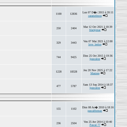
Lun 07 D�c 2015 à 20:11
1100
12836
caramelmou
Mar 12 Oct 2021 à 18:39
250
2404
blackjmac
Ven 07 Mai 2021 à 12:00
329
3443
love_leeloo
Dim 25 Oct 2015 à 19:36
744
9425
lpascalon
Jeu 20 Nov 2025 à 17:22
1228
18328
Maniere
Sam 13 Sep 2014 à 18:37
477
5787
lpascalon
Dim 08 Ao� 2010 à 18:16
155
1102
pascalformac
Ven 25 Avr 2014 à 10:40
236
2504
Pascal 77