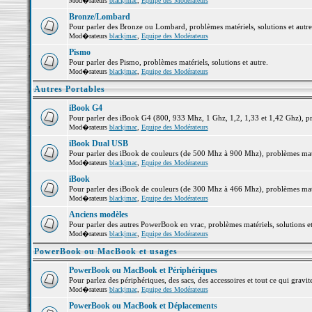
Mod�rateurs
blackjmac
,
Equipe des Modérateurs
Bronze/Lombard
Pour parler des Bronze ou Lombard, problèmes matériels, solutions et autre
Mod�rateurs
blackjmac
,
Equipe des Modérateurs
Pismo
Pour parler des Pismo, problèmes matériels, solutions et autre.
Mod�rateurs
blackjmac
,
Equipe des Modérateurs
Autres Portables
iBook G4
Pour parler des iBook G4 (800, 933 Mhz, 1 Ghz, 1,2, 1,33 et 1,42 Ghz), pro
Mod�rateurs
blackjmac
,
Equipe des Modérateurs
iBook Dual USB
Pour parler des iBook de couleurs (de 500 Mhz à 900 Mhz), problèmes matéri
Mod�rateurs
blackjmac
,
Equipe des Modérateurs
iBook
Pour parler des iBook de couleurs (de 300 Mhz à 466 Mhz), problèmes matéri
Mod�rateurs
blackjmac
,
Equipe des Modérateurs
Anciens modèles
Pour parler des autres PowerBook en vrac, problèmes matériels, solutions et
Mod�rateurs
blackjmac
,
Equipe des Modérateurs
PowerBook ou MacBook et usages
PowerBook ou MacBook et Périphériques
Pour parlez des périphériques, des sacs, des accessoires et tout ce qui gr
Mod�rateurs
blackjmac
,
Equipe des Modérateurs
PowerBook ou MacBook et Déplacements