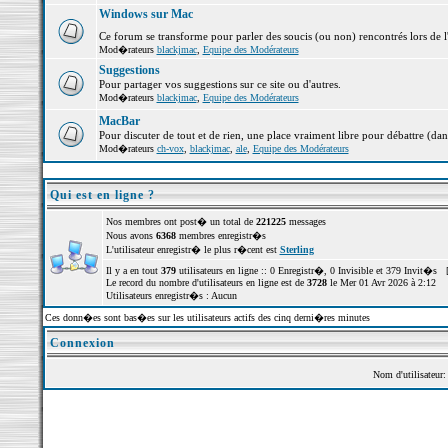
Windows sur Mac
Ce forum se transforme pour parler des soucis (ou non) rencontrés lors de 
Mod�rateurs
blackjmac
,
Equipe des Modérateurs
Suggestions
Pour partager vos suggestions sur ce site ou d'autres.
Mod�rateurs
blackjmac
,
Equipe des Modérateurs
MacBar
Pour discuter de tout et de rien, une place vraiment libre pour débattre (dan
Mod�rateurs
ch-vox
,
blackjmac
,
ale
,
Equipe des Modérateurs
Qui est en ligne ?
Nos membres ont post� un total de
221225
messages
Nous avons
6368
membres enregistr�s
L'utilisateur enregistr� le plus r�cent est
Sterling
Il y a en tout
379
utilisateurs en ligne :: 0 Enregistr�, 0 Invisible et 379 Invit�s 
Le record du nombre d'utilisateurs en ligne est de
3728
le Mer 01 Avr 2026 à 2:12
Utilisateurs enregistr�s : Aucun
Ces donn�es sont bas�es sur les utilisateurs actifs des cinq derni�res minutes
Connexion
Nom d'utilisateur