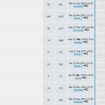
Mar 21 Juil 2026 à 23:45
95
601
mosmsma
Ven 26 Nov 2021 à 11:51
196
2473
Pascal 77
Sam 27 Nov 2021 à 16:40
95
1217
love_leeloo
Sam 22 D�c 2018 à 23:41
74
1008
lpascalon
Lun 11 Sep 2017 à 9:30
27
271
Pascal 77
Jeu 22 Juil 2021 à 11:23
52
658
Pascal 77
Jeu 26 F�v 2026 à 20:53
9
52
buyten
Mer 18 Nov 2020 à 12:37
25
173
blackjmac
Mar 28 Juin 2022 à 17:09
31
309
blackjmac