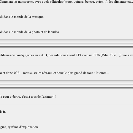
mment les transporter, avec quels véhicules (moto, voiture, bateau, avion...), les alimenter etc..
ook dans le monde de la musique.
ok dans le monde de la photo et de la vidéo.
èmes de config (accès au net...), des solutions à tout ? Et avec un PDA (Palm, Clié,...), vous av
et donc Wifi... mais aussi les réseaux et donc le plus grand de tous : Internet...
peut y écrire, c'est à tous de l'animer !!
k-fr.
gins, système d'exploitation...