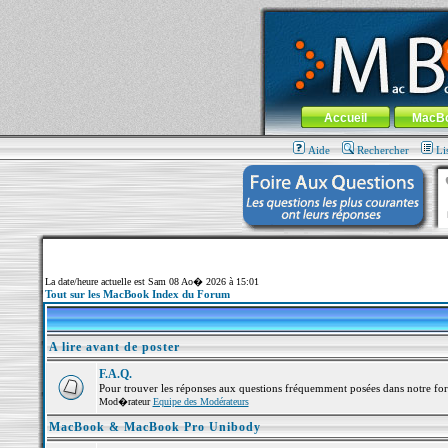
MacBook-fr.com : 100% Apple... 100% nom
Aller au contenu
-
Aller au menu 
Menu général
Accueil
MacB
Aide
Rechercher
Li
La date/heure actuelle est Sam 08 Ao� 2026 à 15:01
Tout sur les MacBook Index du Forum
A lire avant de poster
F.A.Q.
Pour trouver les réponses aux questions fréquemment posées dans notre fo
Mod�rateur
Equipe des Modérateurs
MacBook & MacBook Pro Unibody