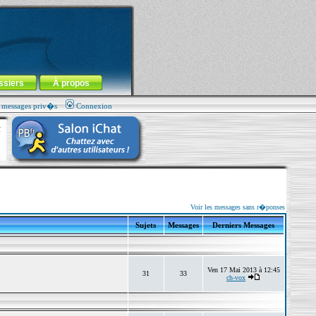
ssiers
À propos
s messages priv�s
Connexion
Voir les messages sans r�ponses
Sujets
Messages
Derniers Messages
Ven 17 Mai 2013 à 12:45
31
33
ch-vox