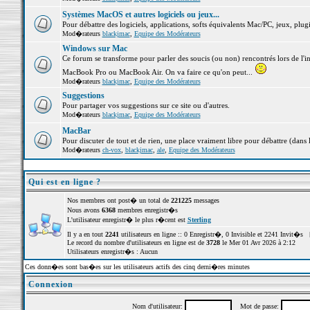
Systèmes MacOS et autres logiciels ou jeux...
Pour débattre des logiciels, applications, softs équivalents Mac/PC, jeux, plugi
Mod�rateurs
blackjmac
,
Equipe des Modérateurs
Windows sur Mac
Ce forum se transforme pour parler des soucis (ou non) rencontrés lors de l'i
MacBook Pro ou MacBook Air. On va faire ce qu'on peut...
Mod�rateurs
blackjmac
,
Equipe des Modérateurs
Suggestions
Pour partager vos suggestions sur ce site ou d'autres.
Mod�rateurs
blackjmac
,
Equipe des Modérateurs
MacBar
Pour discuter de tout et de rien, une place vraiment libre pour débattre (dans 
Mod�rateurs
ch-vox
,
blackjmac
,
ale
,
Equipe des Modérateurs
Qui est en ligne ?
Nos membres ont post� un total de
221225
messages
Nous avons
6368
membres enregistr�s
L'utilisateur enregistr� le plus r�cent est
Sterling
Il y a en tout
2241
utilisateurs en ligne :: 0 Enregistr�, 0 Invisible et 2241 Invit�s 
Le record du nombre d'utilisateurs en ligne est de
3728
le Mer 01 Avr 2026 à 2:12
Utilisateurs enregistr�s : Aucun
Ces donn�es sont bas�es sur les utilisateurs actifs des cinq derni�res minutes
Connexion
Nom d'utilisateur:
Mot de passe: