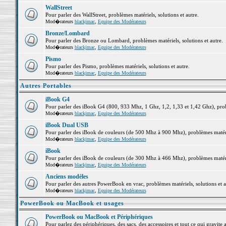
WallStreet
Pour parler des WallStreet, problèmes matériels, solutions et autre.
Mod�rateurs
blackjmac
,
Equipe des Modérateurs
Bronze/Lombard
Pour parler des Bronze ou Lombard, problèmes matériels, solutions et autre.
Mod�rateurs
blackjmac
,
Equipe des Modérateurs
Pismo
Pour parler des Pismo, problèmes matériels, solutions et autre.
Mod�rateurs
blackjmac
,
Equipe des Modérateurs
Autres Portables
iBook G4
Pour parler des iBook G4 (800, 933 Mhz, 1 Ghz, 1,2, 1,33 et 1,42 Ghz), probl
Mod�rateurs
blackjmac
,
Equipe des Modérateurs
iBook Dual USB
Pour parler des iBook de couleurs (de 500 Mhz à 900 Mhz), problèmes matériel
Mod�rateurs
blackjmac
,
Equipe des Modérateurs
iBook
Pour parler des iBook de couleurs (de 300 Mhz à 466 Mhz), problèmes matériel
Mod�rateurs
blackjmac
,
Equipe des Modérateurs
Anciens modèles
Pour parler des autres PowerBook en vrac, problèmes matériels, solutions et a
Mod�rateurs
blackjmac
,
Equipe des Modérateurs
PowerBook ou MacBook et usages
PowerBook ou MacBook et Périphériques
Pour parlez des périphériques, des sacs, des accessoires et tout ce qui grav