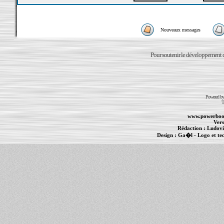
Nouveaux messages
Pour soutenir le développement du
Powered b
T
www.powerboo
Vers
Rédaction :
Ludovi
Design :
Ga�l
- Logo et te
Informations :
PowerBook
-
MacBook Pro
-
i