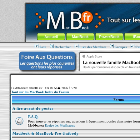
MacBook-fr.com : 100% Apple... 100% nomade !
Aller au contenu
-
Aller au menu général
-
Aller au menu de la
Menu général
Accueil
MacBook
PowerBook
iBo
Aide
Rechercher
Liste des Membres
Groupes
S'e
La date/heure actuelle est Dim 09 Ao� 2026 à 5:20
Tout sur les MacBook Index du Forum
Forum
A lire avant de poster
F.A.Q.
Pour trouver les réponses aux questions fréquemment posées dans notre foru
Mod�rateur
Equipe des Modérateurs
MacBook & MacBook Pro Unibody