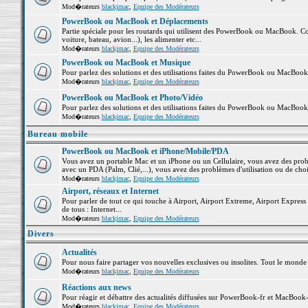
Mod�rateurs
blackjmac
,
Equipe des Modérateurs
PowerBook ou MacBook et Déplacements
Partie spéciale pour les routards qui utilisent des PowerBook ou MacBook. Co
voiture, bateau, avion...), les alimenter etc...
Mod�rateurs
blackjmac
,
Equipe des Modérateurs
PowerBook ou MacBook et Musique
Pour parlez des solutions et des utilisations faites du PowerBook ou MacBoo
Mod�rateurs
blackjmac
,
Equipe des Modérateurs
PowerBook ou MacBook et Photo/Vidéo
Pour parlez des solutions et des utilisations faites du PowerBook ou MacBook
Mod�rateurs
blackjmac
,
Equipe des Modérateurs
Bureau mobile
PowerBook ou MacBook et iPhone/Mobile/PDA
Vous avez un portable Mac et un iPhone ou un Cellulaire, vous avez des problè
avec un PDA (Palm, Clié,...), vous avez des problèmes d'utilisation ou de cho
Mod�rateurs
blackjmac
,
Equipe des Modérateurs
Airport, réseaux et Internet
Pour parler de tout ce qui touche à Airport, Airport Extreme, Airport Express e
de tous : Internet...
Mod�rateurs
blackjmac
,
Equipe des Modérateurs
Divers
Actualités
Pour nous faire partager vos nouvelles exclusives ou insolites. Tout le monde pe
Mod�rateurs
blackjmac
,
Equipe des Modérateurs
Réactions aux news
Pour réagir et débattre des actualités diffusées sur PowerBook-fr et MacBook-
Mod�rateurs
blackjmac
,
Equipe des Modérateurs