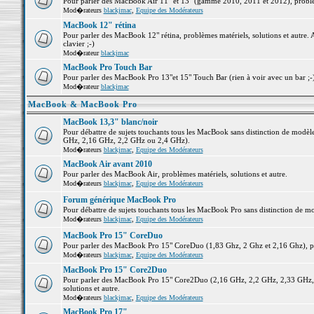
Pour parler des MacBook Air 11" et 13" (gamme 2010, 2011 et 2012), problème
Mod�rateurs
blackjmac
,
Equipe des Modérateurs
MacBook 12" rétina
Pour parler des MacBook 12" rétina, problèmes matériels, solutions et autre. 
clavier ;-)
Mod�rateur
blackjmac
MacBook Pro Touch Bar
Pour parler des MacBook Pro 13"et 15" Touch Bar (rien à voir avec un bar ;-) 
Mod�rateur
blackjmac
MacBook & MacBook Pro
MacBook 13,3" blanc/noir
Pour débattre de sujets touchants tous les MacBook sans distinction de mo
GHz, 2,16 GHz, 2,2 GHz ou 2,4 GHz).
Mod�rateurs
blackjmac
,
Equipe des Modérateurs
MacBook Air avant 2010
Pour parler des MacBook Air, problèmes matériels, solutions et autre.
Mod�rateurs
blackjmac
,
Equipe des Modérateurs
Forum générique MacBook Pro
Pour débattre de sujets touchants tous les MacBook Pro sans distinction de mo
Mod�rateurs
blackjmac
,
Equipe des Modérateurs
MacBook Pro 15" CoreDuo
Pour parler des MacBook Pro 15" CoreDuo (1,83 Ghz, 2 Ghz et 2,16 Ghz), pro
Mod�rateurs
blackjmac
,
Equipe des Modérateurs
MacBook Pro 15" Core2Duo
Pour parler des MacBook Pro 15" Core2Duo (2,16 GHz, 2,2 GHz, 2,33 GHz, 
solutions et autre.
Mod�rateurs
blackjmac
,
Equipe des Modérateurs
MacBook Pro 17"