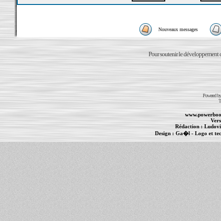
Nouveaux messages
Pour soutenir le développement du
Powered b
T
www.powerboo
Vers
Rédaction :
Ludovi
Design :
Ga�l
- Logo et te
Informations :
PowerBook
-
MacBook Pro
-
i