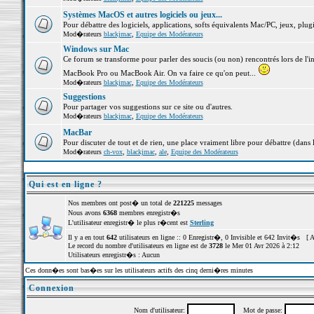
Systèmes MacOS et autres logiciels ou jeux...
Pour débattre des logiciels, applications, softs équivalents Mac/PC, jeux, plugi
Mod�rateurs
blackjmac
,
Equipe des Modérateurs
Windows sur Mac
Ce forum se transforme pour parler des soucis (ou non) rencontrés lors de l'i
MacBook Pro ou MacBook Air. On va faire ce qu'on peut...
Mod�rateurs
blackjmac
,
Equipe des Modérateurs
Suggestions
Pour partager vos suggestions sur ce site ou d'autres.
Mod�rateurs
blackjmac
,
Equipe des Modérateurs
MacBar
Pour discuter de tout et de rien, une place vraiment libre pour débattre (dans 
Mod�rateurs
ch-vox
,
blackjmac
,
ale
,
Equipe des Modérateurs
Qui est en ligne ?
Nos membres ont post� un total de
221225
messages
Nous avons
6368
membres enregistr�s
L'utilisateur enregistr� le plus r�cent est
Sterling
Il y a en tout
642
utilisateurs en ligne :: 0 Enregistr�, 0 Invisible et 642 Invit�s [
A
Le record du nombre d'utilisateurs en ligne est de
3728
le Mer 01 Avr 2026 à 2:12
Utilisateurs enregistr�s : Aucun
Ces donn�es sont bas�es sur les utilisateurs actifs des cinq derni�res minutes
Connexion
Nom d'utilisateur:
Mot de passe: