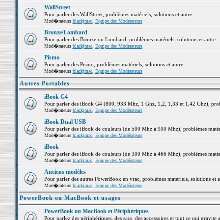
WallStreet
Pour parler des WallStreet, problèmes matériels, solutions et autre.
Mod�rateurs
blackjmac
,
Equipe des Modérateurs
Bronze/Lombard
Pour parler des Bronze ou Lombard, problèmes matériels, solutions et autre.
Mod�rateurs
blackjmac
,
Equipe des Modérateurs
Pismo
Pour parler des Pismo, problèmes matériels, solutions et autre.
Mod�rateurs
blackjmac
,
Equipe des Modérateurs
Autres Portables
iBook G4
Pour parler des iBook G4 (800, 933 Mhz, 1 Ghz, 1,2, 1,33 et 1,42 Ghz), probl
Mod�rateurs
blackjmac
,
Equipe des Modérateurs
iBook Dual USB
Pour parler des iBook de couleurs (de 500 Mhz à 900 Mhz), problèmes matériel
Mod�rateurs
blackjmac
,
Equipe des Modérateurs
iBook
Pour parler des iBook de couleurs (de 300 Mhz à 466 Mhz), problèmes matériel
Mod�rateurs
blackjmac
,
Equipe des Modérateurs
Anciens modèles
Pour parler des autres PowerBook en vrac, problèmes matériels, solutions et a
Mod�rateurs
blackjmac
,
Equipe des Modérateurs
PowerBook ou MacBook et usages
PowerBook ou MacBook et Périphériques
Pour parlez des périphériques, des sacs, des accessoires et tout ce qui grav