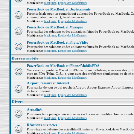
Mod�rateurs
blackjmac
,
Equipe des Modérateurs
PowerBook ou MacBook et Déplacements
Partie spéciale pour les routards qui utilisent des PowerBook ou MacBook. Co
voiture, bateau, avion...), les alimenter etc...
Mod�rateurs
blackjmac
,
Equipe des Modérateurs
PowerBook ou MacBook et Musique
Pour parlez des solutions et des utilisations faites du PowerBook ou MacBoo
Mod�rateurs
blackjmac
,
Equipe des Modérateurs
PowerBook ou MacBook et Photo/Vidéo
Pour parlez des solutions et des utilisations faites du PowerBook ou MacBook
Mod�rateurs
blackjmac
,
Equipe des Modérateurs
Bureau mobile
PowerBook ou MacBook et iPhone/Mobile/PDA
Vous avez un portable Mac et un iPhone ou un Cellulaire, vous avez des problè
avec un PDA (Palm, Clié,...), vous avez des problèmes d'utilisation ou de cho
Mod�rateurs
blackjmac
,
Equipe des Modérateurs
Airport, réseaux et Internet
Pour parler de tout ce qui touche à Airport, Airport Extreme, Airport Express e
de tous : Internet...
Mod�rateurs
blackjmac
,
Equipe des Modérateurs
Divers
Actualités
Pour nous faire partager vos nouvelles exclusives ou insolites. Tout le monde pe
Mod�rateurs
blackjmac
,
Equipe des Modérateurs
Réactions aux news
Pour réagir et débattre des actualités diffusées sur PowerBook-fr et MacBook-
Mod�rateurs
blackjmac
,
Equipe des Modérateurs