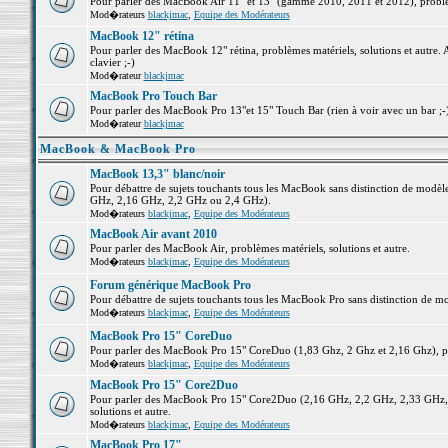
Pour parler des MacBook Air 11" et 13" (gamme 2010, 2011 et 2012), problème
Mod�rateurs
blackjmac
,
Equipe des Modérateurs
MacBook 12" rétina
Pour parler des MacBook 12" rétina, problèmes matériels, solutions et autre. 
clavier ;-)
Mod�rateur
blackjmac
MacBook Pro Touch Bar
Pour parler des MacBook Pro 13"et 15" Touch Bar (rien à voir avec un bar ;-) 
Mod�rateur
blackjmac
MacBook & MacBook Pro
MacBook 13,3" blanc/noir
Pour débattre de sujets touchants tous les MacBook sans distinction de mo
GHz, 2,16 GHz, 2,2 GHz ou 2,4 GHz).
Mod�rateurs
blackjmac
,
Equipe des Modérateurs
MacBook Air avant 2010
Pour parler des MacBook Air, problèmes matériels, solutions et autre.
Mod�rateurs
blackjmac
,
Equipe des Modérateurs
Forum générique MacBook Pro
Pour débattre de sujets touchants tous les MacBook Pro sans distinction de mo
Mod�rateurs
blackjmac
,
Equipe des Modérateurs
MacBook Pro 15" CoreDuo
Pour parler des MacBook Pro 15" CoreDuo (1,83 Ghz, 2 Ghz et 2,16 Ghz), pro
Mod�rateurs
blackjmac
,
Equipe des Modérateurs
MacBook Pro 15" Core2Duo
Pour parler des MacBook Pro 15" Core2Duo (2,16 GHz, 2,2 GHz, 2,33 GHz, 
solutions et autre.
Mod�rateurs
blackjmac
,
Equipe des Modérateurs
MacBook Pro 17"