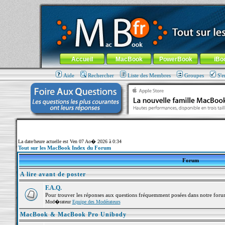
MacBook-fr.com : 100% Apple... 100% nomade !
Aller au contenu
-
Aller au menu général
-
Aller au menu de la
Menu général
Accueil
MacBook
PowerBook
iBo
Aide
Rechercher
Liste des Membres
Groupes
S'e
La date/heure actuelle est Ven 07 Ao� 2026 à 0:34
Tout sur les MacBook Index du Forum
Forum
A lire avant de poster
F.A.Q.
Pour trouver les réponses aux questions fréquemment posées dans notre foru
Mod�rateur
Equipe des Modérateurs
MacBook & MacBook Pro Unibody