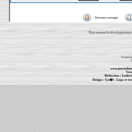
Nouveaux messages
Pour soutenir le développement du
Powered b
T
www.powerboo
Vers
Rédaction :
Ludovi
Design :
Ga�l
- Logo et te
Informations :
PowerBook
-
MacBook Pro
-
i