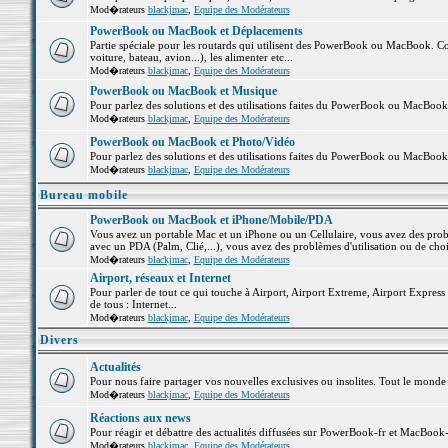
Mod�rateurs
blackjmac
,
Equipe des Modérateurs
PowerBook ou MacBook et Déplacements
Partie spéciale pour les routards qui utilisent des PowerBook ou MacBook. Co
voiture, bateau, avion...), les alimenter etc...
Mod�rateurs
blackjmac
,
Equipe des Modérateurs
PowerBook ou MacBook et Musique
Pour parlez des solutions et des utilisations faites du PowerBook ou MacBoo
Mod�rateurs
blackjmac
,
Equipe des Modérateurs
PowerBook ou MacBook et Photo/Vidéo
Pour parlez des solutions et des utilisations faites du PowerBook ou MacBook
Mod�rateurs
blackjmac
,
Equipe des Modérateurs
Bureau mobile
PowerBook ou MacBook et iPhone/Mobile/PDA
Vous avez un portable Mac et un iPhone ou un Cellulaire, vous avez des problè
avec un PDA (Palm, Clié,...), vous avez des problèmes d'utilisation ou de cho
Mod�rateurs
blackjmac
,
Equipe des Modérateurs
Airport, réseaux et Internet
Pour parler de tout ce qui touche à Airport, Airport Extreme, Airport Express e
de tous : Internet...
Mod�rateurs
blackjmac
,
Equipe des Modérateurs
Divers
Actualités
Pour nous faire partager vos nouvelles exclusives ou insolites. Tout le monde pe
Mod�rateurs
blackjmac
,
Equipe des Modérateurs
Réactions aux news
Pour réagir et débattre des actualités diffusées sur PowerBook-fr et MacBook-
Mod�rateurs
blackjmac
,
Equipe des Modérateurs