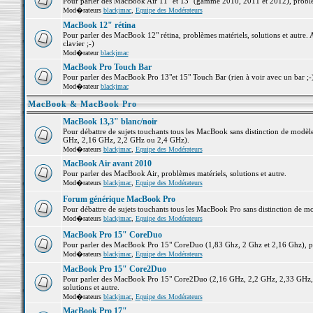
Pour parler des MacBook Air 11" et 13" (gamme 2010, 2011 et 2012), problème
Mod�rateurs
blackjmac
,
Equipe des Modérateurs
MacBook 12" rétina
Pour parler des MacBook 12" rétina, problèmes matériels, solutions et autre. 
clavier ;-)
Mod�rateur
blackjmac
MacBook Pro Touch Bar
Pour parler des MacBook Pro 13"et 15" Touch Bar (rien à voir avec un bar ;-) 
Mod�rateur
blackjmac
MacBook & MacBook Pro
MacBook 13,3" blanc/noir
Pour débattre de sujets touchants tous les MacBook sans distinction de mo
GHz, 2,16 GHz, 2,2 GHz ou 2,4 GHz).
Mod�rateurs
blackjmac
,
Equipe des Modérateurs
MacBook Air avant 2010
Pour parler des MacBook Air, problèmes matériels, solutions et autre.
Mod�rateurs
blackjmac
,
Equipe des Modérateurs
Forum générique MacBook Pro
Pour débattre de sujets touchants tous les MacBook Pro sans distinction de mo
Mod�rateurs
blackjmac
,
Equipe des Modérateurs
MacBook Pro 15" CoreDuo
Pour parler des MacBook Pro 15" CoreDuo (1,83 Ghz, 2 Ghz et 2,16 Ghz), pro
Mod�rateurs
blackjmac
,
Equipe des Modérateurs
MacBook Pro 15" Core2Duo
Pour parler des MacBook Pro 15" Core2Duo (2,16 GHz, 2,2 GHz, 2,33 GHz, 
solutions et autre.
Mod�rateurs
blackjmac
,
Equipe des Modérateurs
MacBook Pro 17"