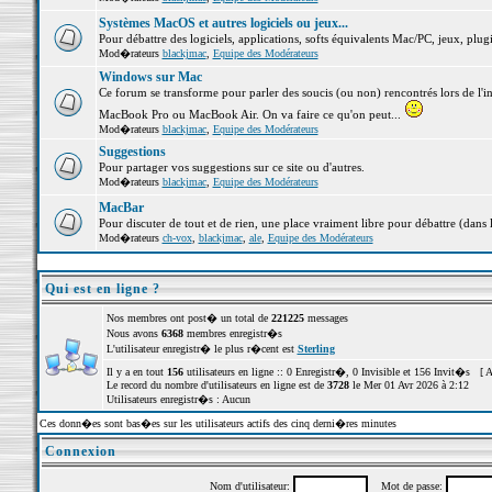
Systèmes MacOS et autres logiciels ou jeux...
Pour débattre des logiciels, applications, softs équivalents Mac/PC, jeux, plugi
Mod�rateurs
blackjmac
,
Equipe des Modérateurs
Windows sur Mac
Ce forum se transforme pour parler des soucis (ou non) rencontrés lors de l'i
MacBook Pro ou MacBook Air. On va faire ce qu'on peut...
Mod�rateurs
blackjmac
,
Equipe des Modérateurs
Suggestions
Pour partager vos suggestions sur ce site ou d'autres.
Mod�rateurs
blackjmac
,
Equipe des Modérateurs
MacBar
Pour discuter de tout et de rien, une place vraiment libre pour débattre (dans 
Mod�rateurs
ch-vox
,
blackjmac
,
ale
,
Equipe des Modérateurs
Qui est en ligne ?
Nos membres ont post� un total de
221225
messages
Nous avons
6368
membres enregistr�s
L'utilisateur enregistr� le plus r�cent est
Sterling
Il y a en tout
156
utilisateurs en ligne :: 0 Enregistr�, 0 Invisible et 156 Invit�s [
A
Le record du nombre d'utilisateurs en ligne est de
3728
le Mer 01 Avr 2026 à 2:12
Utilisateurs enregistr�s : Aucun
Ces donn�es sont bas�es sur les utilisateurs actifs des cinq derni�res minutes
Connexion
Nom d'utilisateur:
Mot de passe: