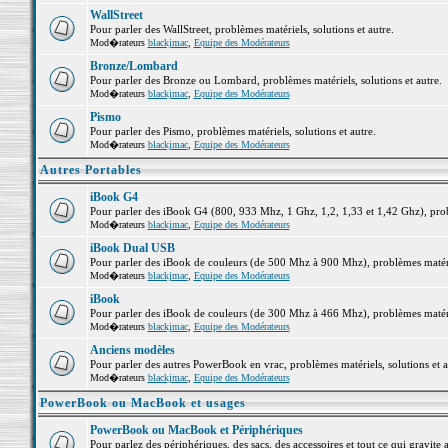
WallStreet
Pour parler des WallStreet, problèmes matériels, solutions et autre.
Mod�rateurs
blackjmac
,
Equipe des Modérateurs
Bronze/Lombard
Pour parler des Bronze ou Lombard, problèmes matériels, solutions et autre.
Mod�rateurs
blackjmac
,
Equipe des Modérateurs
Pismo
Pour parler des Pismo, problèmes matériels, solutions et autre.
Mod�rateurs
blackjmac
,
Equipe des Modérateurs
Autres Portables
iBook G4
Pour parler des iBook G4 (800, 933 Mhz, 1 Ghz, 1,2, 1,33 et 1,42 Ghz), probl
Mod�rateurs
blackjmac
,
Equipe des Modérateurs
iBook Dual USB
Pour parler des iBook de couleurs (de 500 Mhz à 900 Mhz), problèmes matériel
Mod�rateurs
blackjmac
,
Equipe des Modérateurs
iBook
Pour parler des iBook de couleurs (de 300 Mhz à 466 Mhz), problèmes matériel
Mod�rateurs
blackjmac
,
Equipe des Modérateurs
Anciens modèles
Pour parler des autres PowerBook en vrac, problèmes matériels, solutions et a
Mod�rateurs
blackjmac
,
Equipe des Modérateurs
PowerBook ou MacBook et usages
PowerBook ou MacBook et Périphériques
Pour parlez des périphériques, des sacs, des accessoires et tout ce qui grav