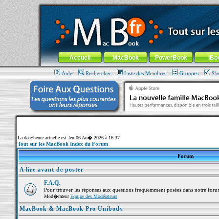
MacBook-fr.com : 100% Apple... 100% nomade !
Aller au contenu
-
Aller au menu général
-
Aller au menu de la
Menu général
Accueil
MacBook
PowerBook
iBo
Aide
Rechercher
Liste des Membres
Groupes
S'e
La date/heure actuelle est Jeu 06 Ao� 2026 à 16:37
Tout sur les MacBook Index du Forum
Forum
A lire avant de poster
F.A.Q.
Pour trouver les réponses aux questions fréquemment posées dans notre foru
Mod�rateur
Equipe des Modérateurs
MacBook & MacBook Pro Unibody