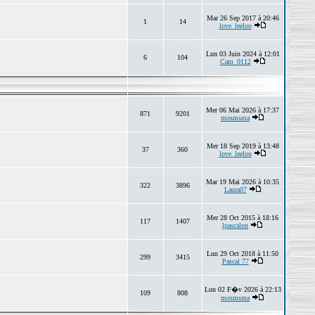
Mar 26 Sep 2017 à 20:46
1
14
love_leeloo
Lun 03 Juin 2024 à 12:01
6
104
Cam_0112
Mer 06 Mai 2026 à 17:37
871
9201
mosmsma
Mer 18 Sep 2019 à 13:48
37
360
love_leeloo
Mar 19 Mai 2026 à 10:35
322
3896
Laura07
Mer 28 Oct 2015 à 18:16
117
1407
lpascalon
Lun 29 Oct 2018 à 11:50
299
3415
Pascal 77
Lun 02 F�v 2026 à 22:13
109
808
mosmsma