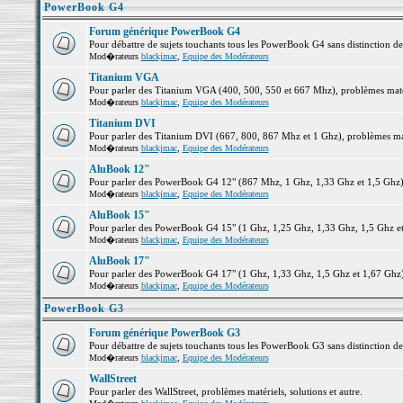
PowerBook G4
Forum générique PowerBook G4
Pour débattre de sujets touchants tous les PowerBook G4 sans distinction d
Mod�rateurs
blackjmac
,
Equipe des Modérateurs
Titanium VGA
Pour parler des Titanium VGA (400, 500, 550 et 667 Mhz), problèmes matéri
Mod�rateurs
blackjmac
,
Equipe des Modérateurs
Titanium DVI
Pour parler des Titanium DVI (667, 800, 867 Mhz et 1 Ghz), problèmes matér
Mod�rateurs
blackjmac
,
Equipe des Modérateurs
AluBook 12"
Pour parler des PowerBook G4 12" (867 Mhz, 1 Ghz, 1,33 Ghz et 1,5 Ghz), p
Mod�rateurs
blackjmac
,
Equipe des Modérateurs
AluBook 15"
Pour parler des PowerBook G4 15" (1 Ghz, 1,25 Ghz, 1,33 Ghz, 1,5 Ghz et 1
Mod�rateurs
blackjmac
,
Equipe des Modérateurs
AluBook 17"
Pour parler des PowerBook G4 17" (1 Ghz, 1,33 Ghz, 1,5 Ghz et 1,67 Ghz), 
Mod�rateurs
blackjmac
,
Equipe des Modérateurs
PowerBook G3
Forum générique PowerBook G3
Pour débattre de sujets touchants tous les PowerBook G3 sans distinction d
Mod�rateurs
blackjmac
,
Equipe des Modérateurs
WallStreet
Pour parler des WallStreet, problèmes matériels, solutions et autre.