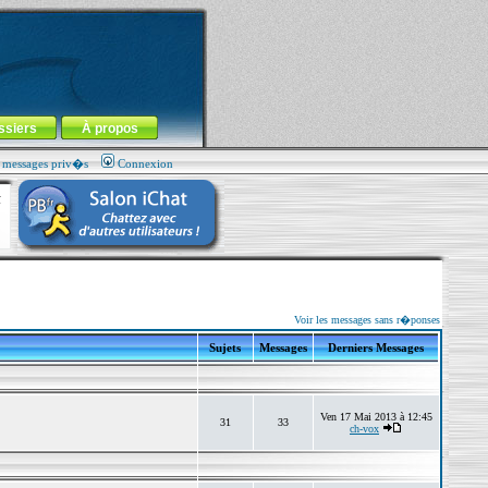
ssiers
À propos
s messages priv�s
Connexion
Voir les messages sans r�ponses
Sujets
Messages
Derniers Messages
Ven 17 Mai 2013 à 12:45
31
33
ch-vox