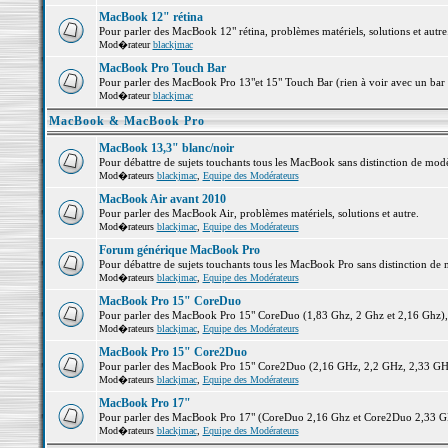
MacBook 12" rétina
Pour parler des MacBook 12" rétina, problèmes matériels, solutions et autre.
Mod�rateur
blackjmac
MacBook Pro Touch Bar
Pour parler des MacBook Pro 13"et 15" Touch Bar (rien à voir avec un bar ;-
Mod�rateur
blackjmac
MacBook & MacBook Pro
MacBook 13,3" blanc/noir
Pour débattre de sujets touchants tous les MacBook sans distinction de 
Mod�rateurs
blackjmac
,
Equipe des Modérateurs
MacBook Air avant 2010
Pour parler des MacBook Air, problèmes matériels, solutions et autre.
Mod�rateurs
blackjmac
,
Equipe des Modérateurs
Forum générique MacBook Pro
Pour débattre de sujets touchants tous les MacBook Pro sans distinction de 
Mod�rateurs
blackjmac
,
Equipe des Modérateurs
MacBook Pro 15" CoreDuo
Pour parler des MacBook Pro 15" CoreDuo (1,83 Ghz, 2 Ghz et 2,16 Ghz), pr
Mod�rateurs
blackjmac
,
Equipe des Modérateurs
MacBook Pro 15" Core2Duo
Pour parler des MacBook Pro 15" Core2Duo (2,16 GHz, 2,2 GHz, 2,33 GHz, 
Mod�rateurs
blackjmac
,
Equipe des Modérateurs
MacBook Pro 17"
Pour parler des MacBook Pro 17" (CoreDuo 2,16 Ghz et Core2Duo 2,33 GHz 
Mod�rateurs
blackjmac
,
Equipe des Modérateurs