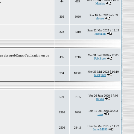
.
44
699
Maniere
Dim 16 Avr 2023 à 5:59
305
3090
ch-vox
Sam 22 Mar 2025 à 12:19
323
3310
lpascalon
ez des problèmes d'utilisation ou de
Ven 31 Juil 2026 à 12:05
495
4716
FabiBook
Mer 25 Mai 2022 à 16:10
794
10380
blackjmac
Ven 26 Juin 2020 à 7:09
579
8155
ch-vox
Lun 17 Juil 2006 à 6:33
1916
7036
Lisa
Dim 24 Mai 2026 à 14:22
2506
28416
JulienM993