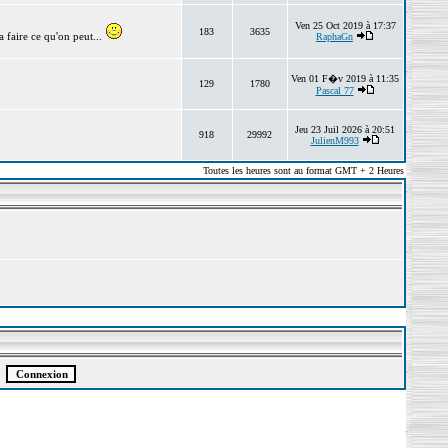
Ven 25 Oct 2019 à 17:37
183
3635
 faire ce qu'on peut...
RaphaGn
Ven 01 F�v 2019 à 11:35
129
1780
Pascal 77
Jeu 23 Juil 2026 à 20:51
918
29992
JulienM993
Toutes les heures sont au format GMT + 2 Heures