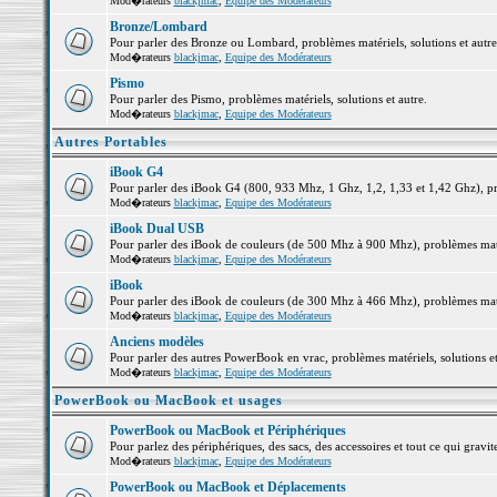
Mod�rateurs
blackjmac
,
Equipe des Modérateurs
Bronze/Lombard
Pour parler des Bronze ou Lombard, problèmes matériels, solutions et autre
Mod�rateurs
blackjmac
,
Equipe des Modérateurs
Pismo
Pour parler des Pismo, problèmes matériels, solutions et autre.
Mod�rateurs
blackjmac
,
Equipe des Modérateurs
Autres Portables
iBook G4
Pour parler des iBook G4 (800, 933 Mhz, 1 Ghz, 1,2, 1,33 et 1,42 Ghz), pro
Mod�rateurs
blackjmac
,
Equipe des Modérateurs
iBook Dual USB
Pour parler des iBook de couleurs (de 500 Mhz à 900 Mhz), problèmes matéri
Mod�rateurs
blackjmac
,
Equipe des Modérateurs
iBook
Pour parler des iBook de couleurs (de 300 Mhz à 466 Mhz), problèmes matéri
Mod�rateurs
blackjmac
,
Equipe des Modérateurs
Anciens modèles
Pour parler des autres PowerBook en vrac, problèmes matériels, solutions et
Mod�rateurs
blackjmac
,
Equipe des Modérateurs
PowerBook ou MacBook et usages
PowerBook ou MacBook et Périphériques
Pour parlez des périphériques, des sacs, des accessoires et tout ce qui gr
Mod�rateurs
blackjmac
,
Equipe des Modérateurs
PowerBook ou MacBook et Déplacements