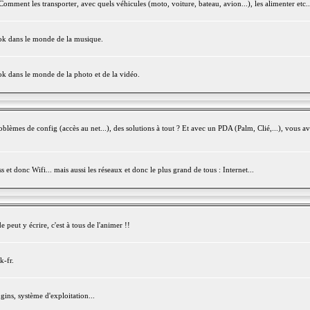
mment les transporter, avec quels véhicules (moto, voiture, bateau, avion...), les alimenter etc..
ook dans le monde de la musique.
ok dans le monde de la photo et de la vidéo.
èmes de config (accès au net...), des solutions à tout ? Et avec un PDA (Palm, Clié,...), vous av
et donc Wifi... mais aussi les réseaux et donc le plus grand de tous : Internet...
peut y écrire, c'est à tous de l'animer !!
k-fr.
gins, système d'exploitation...