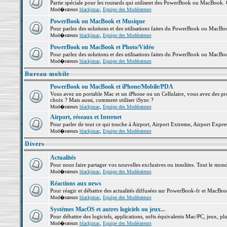
Partie spéciale pour les routards qui utilisent des PowerBook ou MacBook. Co
Mod�rateurs
blackjmac
,
Equipe des Modérateurs
PowerBook ou MacBook et Musique
Pour parlez des solutions et des utilisations faites du PowerBook ou MacB
Mod�rateurs
blackjmac
,
Equipe des Modérateurs
PowerBook ou MacBook et Photo/Vidéo
Pour parlez des solutions et des utilisations faites du PowerBook ou MacBo
Mod�rateurs
blackjmac
,
Equipe des Modérateurs
Bureau mobile
PowerBook ou MacBook et iPhone/Mobile/PDA
Vous avez un portable Mac et un iPhone ou un Cellulaire, vous avez des probl
choix ? Mais aussi, comment utiliser iSync ?
Mod�rateurs
blackjmac
,
Equipe des Modérateurs
Airport, réseaux et Internet
Pour parler de tout ce qui touche à Airport, Airport Extreme, Airport Express 
Mod�rateurs
blackjmac
,
Equipe des Modérateurs
Divers
Actualités
Pour nous faire partager vos nouvelles exclusives ou insolites. Tout le monde 
Mod�rateurs
blackjmac
,
Equipe des Modérateurs
Réactions aux news
Pour réagir et débattre des actualités diffusées sur PowerBook-fr et MacBoo
Mod�rateurs
blackjmac
,
Equipe des Modérateurs
Systèmes MacOS et autres logiciels ou jeux...
Pour débattre des logiciels, applications, softs équivalents Mac/PC, jeux, plu
Mod�rateurs
blackjmac
,
Equipe des Modérateurs