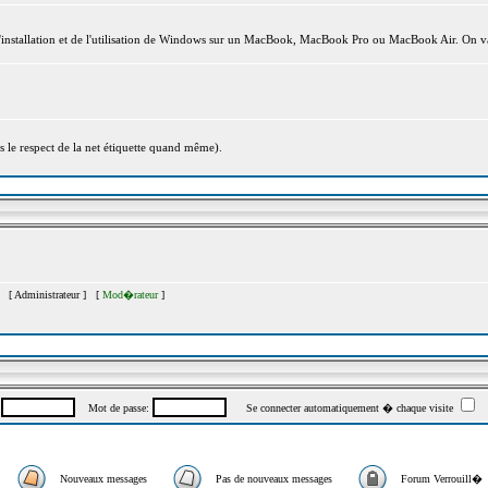
l'installation et de l'utilisation de Windows sur un MacBook, MacBook Pro ou MacBook Air. On va
s le respect de la net étiquette quand même).
�s [
Administrateur
] [
Mod�rateur
]
:
Mot de passe:
Se connecter automatiquement � chaque visite
Nouveaux messages
Pas de nouveaux messages
Forum Verrouill�