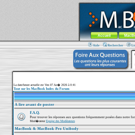
MacBook-fr.com : 100% Apple... 100% nom
Aller au contenu
-
Aller au menu 
Menu général
Accueil
MacB
Aide
Rechercher
Li
La date/heure actuelle est Ven 07 Ao� 2026 à 0:41
Tout sur les MacBook Index du Forum
A lire avant de poster
F.A.Q.
Pour trouver les réponses aux questions fréquemment posées dans notre fo
Mod�rateur
Equipe des Modérateurs
MacBook & MacBook Pro Unibody