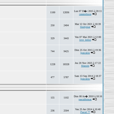
Lun 07 D�c 2015 à 20:11
1100
12836
caramelmou
Mar 12 Oct 2021 à 18:39
250
2404
blackjmac
Ven 07 Mai 2021 à 12:00
329
3443
love_leeloo
Dim 25 Oct 2015 à 19:36
744
9425
lpascalon
Jeu 20 Nov 2025 à 17:22
1228
18328
Maniere
Sam 13 Sep 2014 à 18:37
477
5787
lpascalon
Dim 08 Ao� 2010 à 18:16
155
1102
pascalformac
Ven 25 Avr 2014 à 10:40
236
2504
Pascal 77