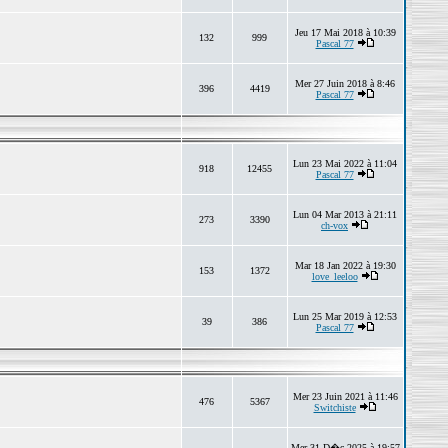
Jeu 17 Mai 2018 à 10:39
132
999
Pascal 77
Mer 27 Juin 2018 à 8:46
396
4419
Pascal 77
Lun 23 Mai 2022 à 11:04
918
12455
Pascal 77
Lun 04 Mar 2013 à 21:11
273
3390
ch-vox
Mar 18 Jan 2022 à 19:30
153
1372
love_leeloo
Lun 25 Mar 2019 à 12:53
39
386
Pascal 77
Mer 23 Juin 2021 à 11:46
476
5367
Switchiste
Mer 31 D�c 2025 à 19:57