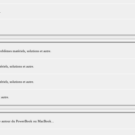
.
blèmes matériels, solutions et autre.
els, solutions et autre.
els, solutions et autre.
 autre.
avite autour du PowerBook ou MacBook...