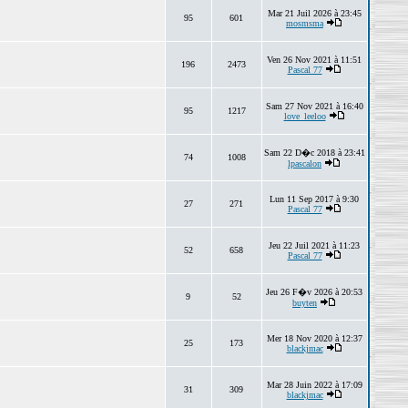
Mar 21 Juil 2026 à 23:45
95
601
mosmsma
Ven 26 Nov 2021 à 11:51
196
2473
Pascal 77
Sam 27 Nov 2021 à 16:40
95
1217
love_leeloo
Sam 22 D�c 2018 à 23:41
74
1008
lpascalon
Lun 11 Sep 2017 à 9:30
27
271
Pascal 77
Jeu 22 Juil 2021 à 11:23
52
658
Pascal 77
Jeu 26 F�v 2026 à 20:53
9
52
buyten
Mer 18 Nov 2020 à 12:37
25
173
blackjmac
Mar 28 Juin 2022 à 17:09
31
309
blackjmac