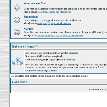
Windows sur Mac
Ce forum se transforme pour parler des soucis (ou non) rencontrés lors de 
Mod�rateurs
blackjmac
,
Equipe des Modérateurs
Suggestions
Pour partager vos suggestions sur ce site ou d'autres.
Mod�rateurs
blackjmac
,
Equipe des Modérateurs
MacBar
Pour discuter de tout et de rien, une place vraiment libre pour débattre (dan
Mod�rateurs
ch-vox
,
blackjmac
,
ale
,
Equipe des Modérateurs
Qui est en ligne ?
Nos membres ont post� un total de
221225
messages
Nous avons
6368
membres enregistr�s
L'utilisateur enregistr� le plus r�cent est
Sterling
Il y a en tout
1665
utilisateurs en ligne :: 0 Enregistr�, 0 Invisible et 1665 Invit
Le record du nombre d'utilisateurs en ligne est de
3728
le Mer 01 Avr 2026 à 2:12
Utilisateurs enregistr�s : Aucun
Ces donn�es sont bas�es sur les utilisateurs actifs des cinq derni�res minutes
Connexion
Nom d'utilisateur