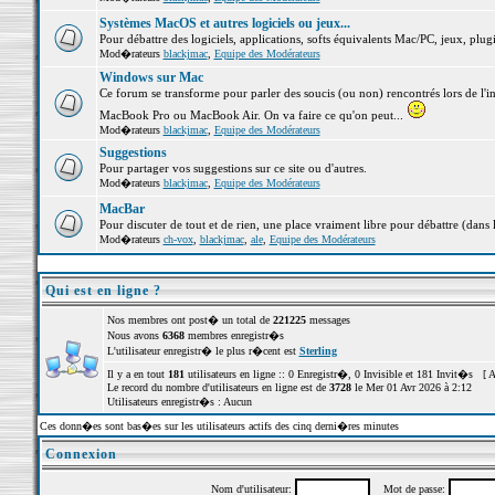
Systèmes MacOS et autres logiciels ou jeux...
Pour débattre des logiciels, applications, softs équivalents Mac/PC, jeux, plugi
Mod�rateurs
blackjmac
,
Equipe des Modérateurs
Windows sur Mac
Ce forum se transforme pour parler des soucis (ou non) rencontrés lors de l'i
MacBook Pro ou MacBook Air. On va faire ce qu'on peut...
Mod�rateurs
blackjmac
,
Equipe des Modérateurs
Suggestions
Pour partager vos suggestions sur ce site ou d'autres.
Mod�rateurs
blackjmac
,
Equipe des Modérateurs
MacBar
Pour discuter de tout et de rien, une place vraiment libre pour débattre (dans 
Mod�rateurs
ch-vox
,
blackjmac
,
ale
,
Equipe des Modérateurs
Qui est en ligne ?
Nos membres ont post� un total de
221225
messages
Nous avons
6368
membres enregistr�s
L'utilisateur enregistr� le plus r�cent est
Sterling
Il y a en tout
181
utilisateurs en ligne :: 0 Enregistr�, 0 Invisible et 181 Invit�s [
A
Le record du nombre d'utilisateurs en ligne est de
3728
le Mer 01 Avr 2026 à 2:12
Utilisateurs enregistr�s : Aucun
Ces donn�es sont bas�es sur les utilisateurs actifs des cinq derni�res minutes
Connexion
Nom d'utilisateur:
Mot de passe: