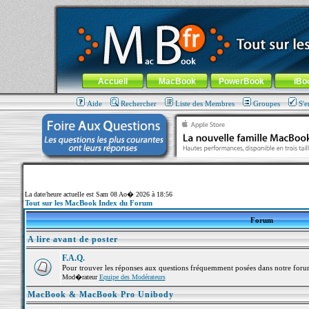
MacBook-fr.com : 100% Apple... 100% nomade !
Aller au contenu
-
Aller au menu général
-
Aller au menu de la
Menu général
Accueil
MacBook
PowerBook
iBo
Aide
Rechercher
Liste des Membres
Groupes
S'e
La date/heure actuelle est Sam 08 Ao� 2026 à 18:56
Tout sur les MacBook Index du Forum
Forum
A lire avant de poster
F.A.Q.
Pour trouver les réponses aux questions fréquemment posées dans notre foru
Mod�rateur
Equipe des Modérateurs
MacBook & MacBook Pro Unibody