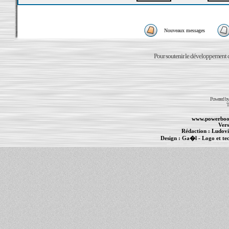
Nouveaux messages
Pour soutenir le développement du
Powered b
T
www.powerboo
Vers
Rédaction :
Ludovi
Design :
Ga�l
- Logo et te
Informations :
PowerBook
-
MacBook Pro
-
i