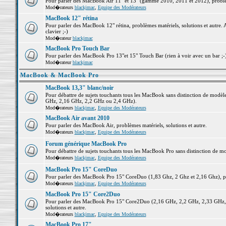
Pour parler des MacBook Air 11" et 13" (gamme 2010, 2011 et 2012), problème
Mod�rateurs
blackjmac
,
Equipe des Modérateurs
MacBook 12" rétina
Pour parler des MacBook 12" rétina, problèmes matériels, solutions et autre. 
clavier ;-)
Mod�rateur
blackjmac
MacBook Pro Touch Bar
Pour parler des MacBook Pro 13"et 15" Touch Bar (rien à voir avec un bar ;-) 
Mod�rateur
blackjmac
MacBook & MacBook Pro
MacBook 13,3" blanc/noir
Pour débattre de sujets touchants tous les MacBook sans distinction de mo
GHz, 2,16 GHz, 2,2 GHz ou 2,4 GHz).
Mod�rateurs
blackjmac
,
Equipe des Modérateurs
MacBook Air avant 2010
Pour parler des MacBook Air, problèmes matériels, solutions et autre.
Mod�rateurs
blackjmac
,
Equipe des Modérateurs
Forum générique MacBook Pro
Pour débattre de sujets touchants tous les MacBook Pro sans distinction de mo
Mod�rateurs
blackjmac
,
Equipe des Modérateurs
MacBook Pro 15" CoreDuo
Pour parler des MacBook Pro 15" CoreDuo (1,83 Ghz, 2 Ghz et 2,16 Ghz), pro
Mod�rateurs
blackjmac
,
Equipe des Modérateurs
MacBook Pro 15" Core2Duo
Pour parler des MacBook Pro 15" Core2Duo (2,16 GHz, 2,2 GHz, 2,33 GHz, 
solutions et autre.
Mod�rateurs
blackjmac
,
Equipe des Modérateurs
MacBook Pro 17"