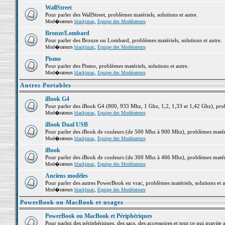
WallStreet
Pour parler des WallStreet, problèmes matériels, solutions et autre.
Mod�rateurs
blackjmac
,
Equipe des Modérateurs
Bronze/Lombard
Pour parler des Bronze ou Lombard, problèmes matériels, solutions et autre.
Mod�rateurs
blackjmac
,
Equipe des Modérateurs
Pismo
Pour parler des Pismo, problèmes matériels, solutions et autre.
Mod�rateurs
blackjmac
,
Equipe des Modérateurs
Autres Portables
iBook G4
Pour parler des iBook G4 (800, 933 Mhz, 1 Ghz, 1,2, 1,33 et 1,42 Ghz), probl
Mod�rateurs
blackjmac
,
Equipe des Modérateurs
iBook Dual USB
Pour parler des iBook de couleurs (de 500 Mhz à 900 Mhz), problèmes matériel
Mod�rateurs
blackjmac
,
Equipe des Modérateurs
iBook
Pour parler des iBook de couleurs (de 300 Mhz à 466 Mhz), problèmes matériel
Mod�rateurs
blackjmac
,
Equipe des Modérateurs
Anciens modèles
Pour parler des autres PowerBook en vrac, problèmes matériels, solutions et a
Mod�rateurs
blackjmac
,
Equipe des Modérateurs
PowerBook ou MacBook et usages
PowerBook ou MacBook et Périphériques
Pour parlez des périphériques, des sacs, des accessoires et tout ce qui grav