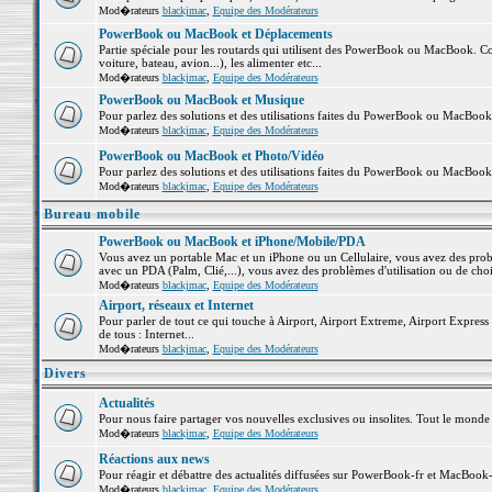
Mod�rateurs
blackjmac
,
Equipe des Modérateurs
PowerBook ou MacBook et Déplacements
Partie spéciale pour les routards qui utilisent des PowerBook ou MacBook. Co
voiture, bateau, avion...), les alimenter etc...
Mod�rateurs
blackjmac
,
Equipe des Modérateurs
PowerBook ou MacBook et Musique
Pour parlez des solutions et des utilisations faites du PowerBook ou MacBoo
Mod�rateurs
blackjmac
,
Equipe des Modérateurs
PowerBook ou MacBook et Photo/Vidéo
Pour parlez des solutions et des utilisations faites du PowerBook ou MacBook
Mod�rateurs
blackjmac
,
Equipe des Modérateurs
Bureau mobile
PowerBook ou MacBook et iPhone/Mobile/PDA
Vous avez un portable Mac et un iPhone ou un Cellulaire, vous avez des problè
avec un PDA (Palm, Clié,...), vous avez des problèmes d'utilisation ou de cho
Mod�rateurs
blackjmac
,
Equipe des Modérateurs
Airport, réseaux et Internet
Pour parler de tout ce qui touche à Airport, Airport Extreme, Airport Express e
de tous : Internet...
Mod�rateurs
blackjmac
,
Equipe des Modérateurs
Divers
Actualités
Pour nous faire partager vos nouvelles exclusives ou insolites. Tout le monde pe
Mod�rateurs
blackjmac
,
Equipe des Modérateurs
Réactions aux news
Pour réagir et débattre des actualités diffusées sur PowerBook-fr et MacBook-
Mod�rateurs
blackjmac
,
Equipe des Modérateurs