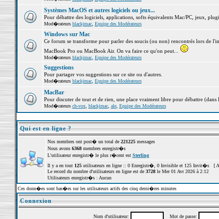
Systèmes MacOS et autres logiciels ou jeux...
Pour débattre des logiciels, applications, softs équivalents Mac/PC, jeux, plugi
Mod�rateurs
blackjmac
,
Equipe des Modérateurs
Windows sur Mac
Ce forum se transforme pour parler des soucis (ou non) rencontrés lors de l'i
MacBook Pro ou MacBook Air. On va faire ce qu'on peut...
Mod�rateurs
blackjmac
,
Equipe des Modérateurs
Suggestions
Pour partager vos suggestions sur ce site ou d'autres.
Mod�rateurs
blackjmac
,
Equipe des Modérateurs
MacBar
Pour discuter de tout et de rien, une place vraiment libre pour débattre (dans 
Mod�rateurs
ch-vox
,
blackjmac
,
ale
,
Equipe des Modérateurs
Qui est en ligne ?
Nos membres ont post� un total de
221225
messages
Nous avons
6368
membres enregistr�s
L'utilisateur enregistr� le plus r�cent est
Sterling
Il y a en tout
125
utilisateurs en ligne :: 0 Enregistr�, 0 Invisible et 125 Invit�s [
A
Le record du nombre d'utilisateurs en ligne est de
3728
le Mer 01 Avr 2026 à 2:12
Utilisateurs enregistr�s : Aucun
Ces donn�es sont bas�es sur les utilisateurs actifs des cinq derni�res minutes
Connexion
Nom d'utilisateur:
Mot de passe: