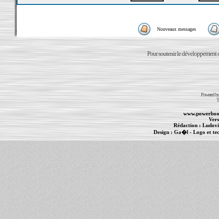
Nouveaux messages
Pour soutenir le développement du
Powered b
T
www.powerboo
Vers
Rédaction :
Ludovi
Design :
Ga�l
- Logo et te
Informations :
PowerBook
-
MacBook Pro
-
i