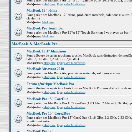
Pour parler des MacBook Air 11" et 13" (gamme 2010, 2011 et 2012), problème
Mod�rateurs
blackjmac
,
Equipe des Modérateurs
MacBook 12" rétina
Pour parler des MacBook 12" rétina, problèmes matériels, solutions et autre. 
clavier ;-)
Mod�rateur
blackjmac
MacBook Pro Touch Bar
Pour parler des MacBook Pro 13"et 15" Touch Bar (rien à voir avec un bar ;-) 
Mod�rateur
blackjmac
MacBook & MacBook Pro
MacBook 13,3" blanc/noir
Pour débattre de sujets touchants tous les MacBook sans distinction de mo
GHz, 2,16 GHz, 2,2 GHz ou 2,4 GHz).
Mod�rateurs
blackjmac
,
Equipe des Modérateurs
MacBook Air avant 2010
Pour parler des MacBook Air, problèmes matériels, solutions et autre.
Mod�rateurs
blackjmac
,
Equipe des Modérateurs
Forum générique MacBook Pro
Pour débattre de sujets touchants tous les MacBook Pro sans distinction de mo
Mod�rateurs
blackjmac
,
Equipe des Modérateurs
MacBook Pro 15" CoreDuo
Pour parler des MacBook Pro 15" CoreDuo (1,83 Ghz, 2 Ghz et 2,16 Ghz), pro
Mod�rateurs
blackjmac
,
Equipe des Modérateurs
MacBook Pro 15" Core2Duo
Pour parler des MacBook Pro 15" Core2Duo (2,16 GHz, 2,2 GHz, 2,33 GHz, 
solutions et autre.
Mod�rateurs
blackjmac
,
Equipe des Modérateurs
MacBook Pro 17"