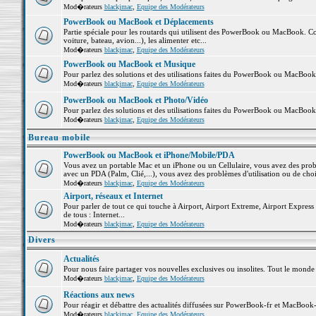
Mod�rateurs
blackjmac
,
Equipe des Modérateurs
PowerBook ou MacBook et Déplacements
Partie spéciale pour les routards qui utilisent des PowerBook ou MacBook. Co
voiture, bateau, avion...), les alimenter etc...
Mod�rateurs
blackjmac
,
Equipe des Modérateurs
PowerBook ou MacBook et Musique
Pour parlez des solutions et des utilisations faites du PowerBook ou MacBoo
Mod�rateurs
blackjmac
,
Equipe des Modérateurs
PowerBook ou MacBook et Photo/Vidéo
Pour parlez des solutions et des utilisations faites du PowerBook ou MacBook
Mod�rateurs
blackjmac
,
Equipe des Modérateurs
Bureau mobile
PowerBook ou MacBook et iPhone/Mobile/PDA
Vous avez un portable Mac et un iPhone ou un Cellulaire, vous avez des problè
avec un PDA (Palm, Clié,...), vous avez des problèmes d'utilisation ou de cho
Mod�rateurs
blackjmac
,
Equipe des Modérateurs
Airport, réseaux et Internet
Pour parler de tout ce qui touche à Airport, Airport Extreme, Airport Express e
de tous : Internet...
Mod�rateurs
blackjmac
,
Equipe des Modérateurs
Divers
Actualités
Pour nous faire partager vos nouvelles exclusives ou insolites. Tout le monde pe
Mod�rateurs
blackjmac
,
Equipe des Modérateurs
Réactions aux news
Pour réagir et débattre des actualités diffusées sur PowerBook-fr et MacBook-
Mod�rateurs
blackjmac
,
Equipe des Modérateurs