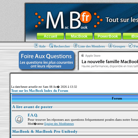
MacBook-fr.com : 100% Apple... 100% nomade !
Aller au contenu
-
Aller au menu général
-
Aller au menu de la
Menu général
Accueil
MacBook
PowerBook
iBo
Aide
Rechercher
Liste des Membres
Groupes
S'e
La date/heure actuelle est Sam 08 Ao� 2026 à 13:32
Tout sur les MacBook Index du Forum
Forum
A lire avant de poster
F.A.Q.
Pour trouver les réponses aux questions fréquemment posées dans notre foru
Mod�rateur
Equipe des Modérateurs
MacBook & MacBook Pro Unibody