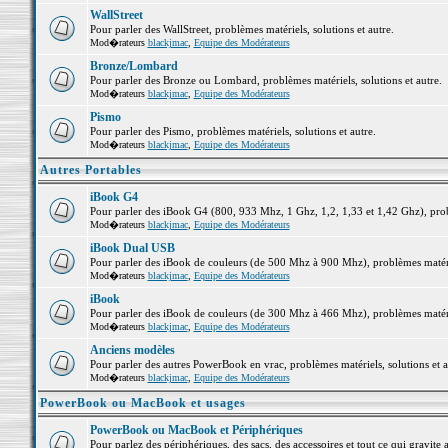
WallStreet
Pour parler des WallStreet, problèmes matériels, solutions et autre.
Mod�rateurs
blackjmac
,
Equipe des Modérateurs
Bronze/Lombard
Pour parler des Bronze ou Lombard, problèmes matériels, solutions et autre.
Mod�rateurs
blackjmac
,
Equipe des Modérateurs
Pismo
Pour parler des Pismo, problèmes matériels, solutions et autre.
Mod�rateurs
blackjmac
,
Equipe des Modérateurs
Autres Portables
iBook G4
Pour parler des iBook G4 (800, 933 Mhz, 1 Ghz, 1,2, 1,33 et 1,42 Ghz), probl
Mod�rateurs
blackjmac
,
Equipe des Modérateurs
iBook Dual USB
Pour parler des iBook de couleurs (de 500 Mhz à 900 Mhz), problèmes matériel
Mod�rateurs
blackjmac
,
Equipe des Modérateurs
iBook
Pour parler des iBook de couleurs (de 300 Mhz à 466 Mhz), problèmes matériel
Mod�rateurs
blackjmac
,
Equipe des Modérateurs
Anciens modèles
Pour parler des autres PowerBook en vrac, problèmes matériels, solutions et a
Mod�rateurs
blackjmac
,
Equipe des Modérateurs
PowerBook ou MacBook et usages
PowerBook ou MacBook et Périphériques
Pour parlez des périphériques, des sacs, des accessoires et tout ce qui grav