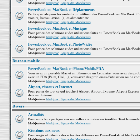
Mod�rateurs
blackjmac
,
Equipe des Modérateurs
PowerBook ou MacBook et Déplacements
Partie spéciale pour les routards qui utilisent des PowerBook ou MacBook. Co
voiture, bateau, avion...), les alimenter etc...
Mod�rateurs
blackjmac
,
Equipe des Modérateurs
PowerBook ou MacBook et Musique
Pour parlez des solutions et des utilisations faites du PowerBook ou MacBoo
Mod�rateurs
blackjmac
,
Equipe des Modérateurs
PowerBook ou MacBook et Photo/Vidéo
Pour parlez des solutions et des utilisations faites du PowerBook ou MacBook
Mod�rateurs
blackjmac
,
Equipe des Modérateurs
Bureau mobile
PowerBook ou MacBook et iPhone/Mobile/PDA
Vous avez un portable Mac et un iPhone ou un Cellulaire, vous avez des problè
avec un PDA (Palm, Clié,...), vous avez des problèmes d'utilisation ou de cho
Mod�rateurs
blackjmac
,
Equipe des Modérateurs
Airport, réseaux et Internet
Pour parler de tout ce qui touche à Airport, Airport Extreme, Airport Express e
de tous : Internet...
Mod�rateurs
blackjmac
,
Equipe des Modérateurs
Divers
Actualités
Pour nous faire partager vos nouvelles exclusives ou insolites. Tout le monde pe
Mod�rateurs
blackjmac
,
Equipe des Modérateurs
Réactions aux news
Pour réagir et débattre des actualités diffusées sur PowerBook-fr et MacBook-
Mod�rateurs
blackjmac
,
Equipe des Modérateurs