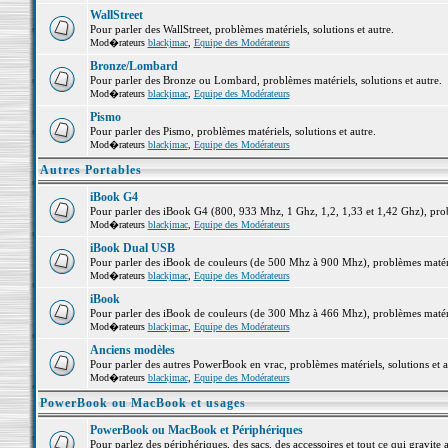
WallStreet
Pour parler des WallStreet, problèmes matériels, solutions et autre.
Mod�rateurs
blackjmac
,
Equipe des Modérateurs
Bronze/Lombard
Pour parler des Bronze ou Lombard, problèmes matériels, solutions et autre.
Mod�rateurs
blackjmac
,
Equipe des Modérateurs
Pismo
Pour parler des Pismo, problèmes matériels, solutions et autre.
Mod�rateurs
blackjmac
,
Equipe des Modérateurs
Autres Portables
iBook G4
Pour parler des iBook G4 (800, 933 Mhz, 1 Ghz, 1,2, 1,33 et 1,42 Ghz), probl
Mod�rateurs
blackjmac
,
Equipe des Modérateurs
iBook Dual USB
Pour parler des iBook de couleurs (de 500 Mhz à 900 Mhz), problèmes matériel
Mod�rateurs
blackjmac
,
Equipe des Modérateurs
iBook
Pour parler des iBook de couleurs (de 300 Mhz à 466 Mhz), problèmes matériel
Mod�rateurs
blackjmac
,
Equipe des Modérateurs
Anciens modèles
Pour parler des autres PowerBook en vrac, problèmes matériels, solutions et a
Mod�rateurs
blackjmac
,
Equipe des Modérateurs
PowerBook ou MacBook et usages
PowerBook ou MacBook et Périphériques
Pour parlez des périphériques, des sacs, des accessoires et tout ce qui grav