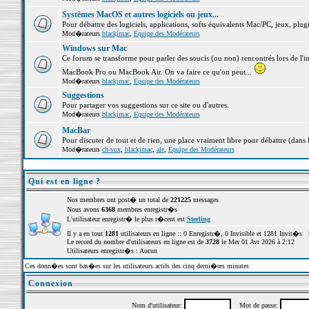
Systèmes MacOS et autres logiciels ou jeux...
Pour débattre des logiciels, applications, softs équivalents Mac/PC, jeux, plugi
Mod�rateurs
blackjmac
,
Equipe des Modérateurs
Windows sur Mac
Ce forum se transforme pour parler des soucis (ou non) rencontrés lors de l'i
MacBook Pro ou MacBook Air. On va faire ce qu'on peut...
Mod�rateurs
blackjmac
,
Equipe des Modérateurs
Suggestions
Pour partager vos suggestions sur ce site ou d'autres.
Mod�rateurs
blackjmac
,
Equipe des Modérateurs
MacBar
Pour discuter de tout et de rien, une place vraiment libre pour débattre (dans 
Mod�rateurs
ch-vox
,
blackjmac
,
ale
,
Equipe des Modérateurs
Qui est en ligne ?
Nos membres ont post� un total de
221225
messages
Nous avons
6368
membres enregistr�s
L'utilisateur enregistr� le plus r�cent est
Sterling
Il y a en tout
1281
utilisateurs en ligne :: 0 Enregistr�, 0 Invisible et 1281 Invit�s 
Le record du nombre d'utilisateurs en ligne est de
3728
le Mer 01 Avr 2026 à 2:12
Utilisateurs enregistr�s : Aucun
Ces donn�es sont bas�es sur les utilisateurs actifs des cinq derni�res minutes
Connexion
Nom d'utilisateur:
Mot de passe: