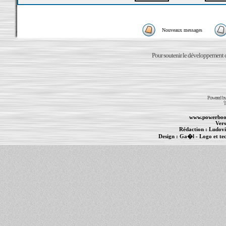
Nouveaux messages
Pour soutenir le développement du
Powered b
T
www.powerboo
Vers
Rédaction :
Ludovi
Design :
Ga�l
- Logo et te
Informations :
PowerBook
-
MacBook Pro
-
i