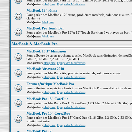
Pour parler des MacBook Air 11" et 13" (gamme 2010, 2011 et 2012), problème
Mod�rateurs
blackjmac
,
Equipe des Modérateurs
MacBook 12" rétina
Pour parler des MacBook 12" rétina, problèmes matériels, solutions et autre. 
clavier ;-)
Mod�rateur
blackjmac
MacBook Pro Touch Bar
Pour parler des MacBook Pro 13"et 15" Touch Bar (rien à voir avec un bar ;-) 
Mod�rateur
blackjmac
MacBook & MacBook Pro
MacBook 13,3" blanc/noir
Pour débattre de sujets touchants tous les MacBook sans distinction de mo
GHz, 2,16 GHz, 2,2 GHz ou 2,4 GHz).
Mod�rateurs
blackjmac
,
Equipe des Modérateurs
MacBook Air avant 2010
Pour parler des MacBook Air, problèmes matériels, solutions et autre.
Mod�rateurs
blackjmac
,
Equipe des Modérateurs
Forum générique MacBook Pro
Pour débattre de sujets touchants tous les MacBook Pro sans distinction de mo
Mod�rateurs
blackjmac
,
Equipe des Modérateurs
MacBook Pro 15" CoreDuo
Pour parler des MacBook Pro 15" CoreDuo (1,83 Ghz, 2 Ghz et 2,16 Ghz), pro
Mod�rateurs
blackjmac
,
Equipe des Modérateurs
MacBook Pro 15" Core2Duo
Pour parler des MacBook Pro 15" Core2Duo (2,16 GHz, 2,2 GHz, 2,33 GHz, 
solutions et autre.
Mod�rateurs
blackjmac
,
Equipe des Modérateurs
MacBook Pro 17"