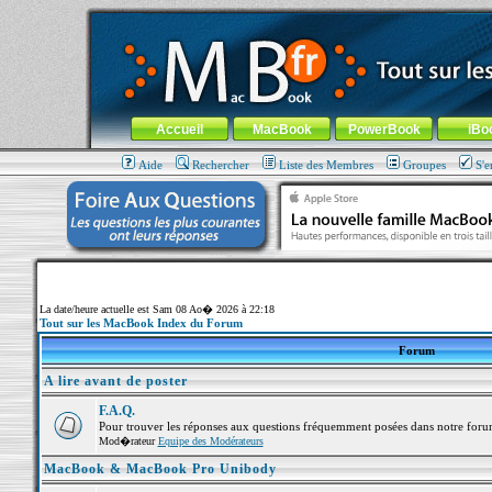
MacBook-fr.com : 100% Apple... 100% nomade !
Aller au contenu
-
Aller au menu général
-
Aller au menu de la
Menu général
Accueil
MacBook
PowerBook
iBo
Aide
Rechercher
Liste des Membres
Groupes
S'e
La date/heure actuelle est Sam 08 Ao� 2026 à 22:18
Tout sur les MacBook Index du Forum
Forum
A lire avant de poster
F.A.Q.
Pour trouver les réponses aux questions fréquemment posées dans notre foru
Mod�rateur
Equipe des Modérateurs
MacBook & MacBook Pro Unibody