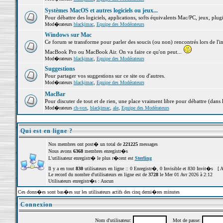
Systèmes MacOS et autres logiciels ou jeux...
Pour débattre des logiciels, applications, softs équivalents Mac/PC, jeux, plugi
Mod�rateurs
blackjmac
,
Equipe des Modérateurs
Windows sur Mac
Ce forum se transforme pour parler des soucis (ou non) rencontrés lors de l'i
MacBook Pro ou MacBook Air. On va faire ce qu'on peut...
Mod�rateurs
blackjmac
,
Equipe des Modérateurs
Suggestions
Pour partager vos suggestions sur ce site ou d'autres.
Mod�rateurs
blackjmac
,
Equipe des Modérateurs
MacBar
Pour discuter de tout et de rien, une place vraiment libre pour débattre (dans 
Mod�rateurs
ch-vox
,
blackjmac
,
ale
,
Equipe des Modérateurs
Qui est en ligne ?
Nos membres ont post� un total de
221225
messages
Nous avons
6368
membres enregistr�s
L'utilisateur enregistr� le plus r�cent est
Sterling
Il y a en tout
830
utilisateurs en ligne :: 0 Enregistr�, 0 Invisible et 830 Invit�s [
A
Le record du nombre d'utilisateurs en ligne est de
3728
le Mer 01 Avr 2026 à 2:12
Utilisateurs enregistr�s : Aucun
Ces donn�es sont bas�es sur les utilisateurs actifs des cinq derni�res minutes
Connexion
Nom d'utilisateur:
Mot de passe: