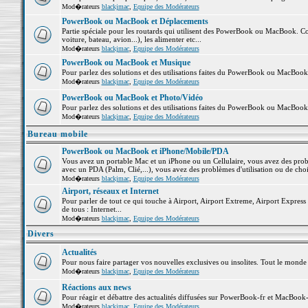
Mod�rateurs
blackjmac
,
Equipe des Modérateurs
PowerBook ou MacBook et Déplacements
Partie spéciale pour les routards qui utilisent des PowerBook ou MacBook. Co
voiture, bateau, avion...), les alimenter etc...
Mod�rateurs
blackjmac
,
Equipe des Modérateurs
PowerBook ou MacBook et Musique
Pour parlez des solutions et des utilisations faites du PowerBook ou MacBoo
Mod�rateurs
blackjmac
,
Equipe des Modérateurs
PowerBook ou MacBook et Photo/Vidéo
Pour parlez des solutions et des utilisations faites du PowerBook ou MacBook
Mod�rateurs
blackjmac
,
Equipe des Modérateurs
Bureau mobile
PowerBook ou MacBook et iPhone/Mobile/PDA
Vous avez un portable Mac et un iPhone ou un Cellulaire, vous avez des problè
avec un PDA (Palm, Clié,...), vous avez des problèmes d'utilisation ou de cho
Mod�rateurs
blackjmac
,
Equipe des Modérateurs
Airport, réseaux et Internet
Pour parler de tout ce qui touche à Airport, Airport Extreme, Airport Express e
de tous : Internet...
Mod�rateurs
blackjmac
,
Equipe des Modérateurs
Divers
Actualités
Pour nous faire partager vos nouvelles exclusives ou insolites. Tout le monde pe
Mod�rateurs
blackjmac
,
Equipe des Modérateurs
Réactions aux news
Pour réagir et débattre des actualités diffusées sur PowerBook-fr et MacBook-
Mod�rateurs
blackjmac
,
Equipe des Modérateurs