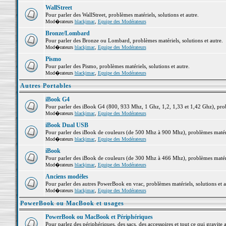
WallStreet
Pour parler des WallStreet, problèmes matériels, solutions et autre.
Mod�rateurs
blackjmac
,
Equipe des Modérateurs
Bronze/Lombard
Pour parler des Bronze ou Lombard, problèmes matériels, solutions et autre.
Mod�rateurs
blackjmac
,
Equipe des Modérateurs
Pismo
Pour parler des Pismo, problèmes matériels, solutions et autre.
Mod�rateurs
blackjmac
,
Equipe des Modérateurs
Autres Portables
iBook G4
Pour parler des iBook G4 (800, 933 Mhz, 1 Ghz, 1,2, 1,33 et 1,42 Ghz), probl
Mod�rateurs
blackjmac
,
Equipe des Modérateurs
iBook Dual USB
Pour parler des iBook de couleurs (de 500 Mhz à 900 Mhz), problèmes matériel
Mod�rateurs
blackjmac
,
Equipe des Modérateurs
iBook
Pour parler des iBook de couleurs (de 300 Mhz à 466 Mhz), problèmes matériel
Mod�rateurs
blackjmac
,
Equipe des Modérateurs
Anciens modèles
Pour parler des autres PowerBook en vrac, problèmes matériels, solutions et a
Mod�rateurs
blackjmac
,
Equipe des Modérateurs
PowerBook ou MacBook et usages
PowerBook ou MacBook et Périphériques
Pour parlez des périphériques, des sacs, des accessoires et tout ce qui grav