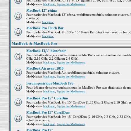
Pour parler des MacBook Air 11" et 13" (gamme 2010, 2011 et 2012), problème
Mod�rateurs
blackjmac
,
Equipe des Modérateurs
MacBook 12" rétina
Pour parler des MacBook 12" rétina, problèmes matériels, solutions et autre. 
clavier ;-)
Mod�rateur
blackjmac
MacBook Pro Touch Bar
Pour parler des MacBook Pro 13"et 15" Touch Bar (rien à voir avec un bar ;-) 
Mod�rateur
blackjmac
MacBook & MacBook Pro
MacBook 13,3" blanc/noir
Pour débattre de sujets touchants tous les MacBook sans distinction de mo
GHz, 2,16 GHz, 2,2 GHz ou 2,4 GHz).
Mod�rateurs
blackjmac
,
Equipe des Modérateurs
MacBook Air avant 2010
Pour parler des MacBook Air, problèmes matériels, solutions et autre.
Mod�rateurs
blackjmac
,
Equipe des Modérateurs
Forum générique MacBook Pro
Pour débattre de sujets touchants tous les MacBook Pro sans distinction de mo
Mod�rateurs
blackjmac
,
Equipe des Modérateurs
MacBook Pro 15" CoreDuo
Pour parler des MacBook Pro 15" CoreDuo (1,83 Ghz, 2 Ghz et 2,16 Ghz), pro
Mod�rateurs
blackjmac
,
Equipe des Modérateurs
MacBook Pro 15" Core2Duo
Pour parler des MacBook Pro 15" Core2Duo (2,16 GHz, 2,2 GHz, 2,33 GHz, 
solutions et autre.
Mod�rateurs
blackjmac
,
Equipe des Modérateurs
MacBook Pro 17"