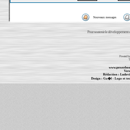
Nouveaux messages
Pour soutenir le développement du
Powered b
T
www.powerboo
Vers
Rédaction :
Ludovi
Design :
Ga�l
- Logo et te
Informations :
PowerBook
-
MacBook Pro
-
i