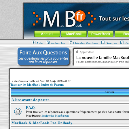
MacBook-fr.com : 100% Apple... 100% nomade !
Aller au contenu
-
Aller au menu général
-
Aller au menu de la
Menu général
Accueil
MacBook
PowerBook
iBo
Aide
Rechercher
Liste des Membres
Groupes
S'e
La date/heure actuelle est Sam 08 Ao� 2026 à 8:37
Tout sur les MacBook Index du Forum
Forum
A lire avant de poster
F.A.Q.
Pour trouver les réponses aux questions fréquemment posées dans notre foru
Mod�rateur
Equipe des Modérateurs
MacBook & MacBook Pro Unibody