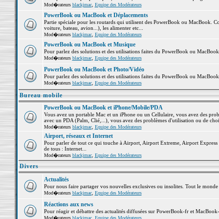
Mod�rateurs
blackjmac
,
Equipe des Modérateurs
PowerBook ou MacBook et Déplacements
Partie spéciale pour les routards qui utilisent des PowerBook ou MacBook. Co
voiture, bateau, avion...), les alimenter etc...
Mod�rateurs
blackjmac
,
Equipe des Modérateurs
PowerBook ou MacBook et Musique
Pour parlez des solutions et des utilisations faites du PowerBook ou MacBoo
Mod�rateurs
blackjmac
,
Equipe des Modérateurs
PowerBook ou MacBook et Photo/Vidéo
Pour parlez des solutions et des utilisations faites du PowerBook ou MacBook
Mod�rateurs
blackjmac
,
Equipe des Modérateurs
Bureau mobile
PowerBook ou MacBook et iPhone/Mobile/PDA
Vous avez un portable Mac et un iPhone ou un Cellulaire, vous avez des problè
avec un PDA (Palm, Clié,...), vous avez des problèmes d'utilisation ou de cho
Mod�rateurs
blackjmac
,
Equipe des Modérateurs
Airport, réseaux et Internet
Pour parler de tout ce qui touche à Airport, Airport Extreme, Airport Express e
de tous : Internet...
Mod�rateurs
blackjmac
,
Equipe des Modérateurs
Divers
Actualités
Pour nous faire partager vos nouvelles exclusives ou insolites. Tout le monde pe
Mod�rateurs
blackjmac
,
Equipe des Modérateurs
Réactions aux news
Pour réagir et débattre des actualités diffusées sur PowerBook-fr et MacBook-
Mod�rateurs
blackjmac
,
Equipe des Modérateurs