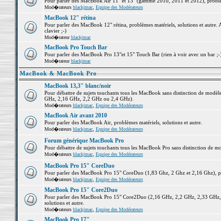
Pour parler des MacBook Air 11" et 13" (gamme 2010, 2011 et 2012), problème
Mod�rateurs
blackjmac
,
Equipe des Modérateurs
MacBook 12" rétina
Pour parler des MacBook 12" rétina, problèmes matériels, solutions et autre. 
clavier ;-)
Mod�rateur
blackjmac
MacBook Pro Touch Bar
Pour parler des MacBook Pro 13"et 15" Touch Bar (rien à voir avec un bar ;-) 
Mod�rateur
blackjmac
MacBook & MacBook Pro
MacBook 13,3" blanc/noir
Pour débattre de sujets touchants tous les MacBook sans distinction de mo
GHz, 2,16 GHz, 2,2 GHz ou 2,4 GHz).
Mod�rateurs
blackjmac
,
Equipe des Modérateurs
MacBook Air avant 2010
Pour parler des MacBook Air, problèmes matériels, solutions et autre.
Mod�rateurs
blackjmac
,
Equipe des Modérateurs
Forum générique MacBook Pro
Pour débattre de sujets touchants tous les MacBook Pro sans distinction de mo
Mod�rateurs
blackjmac
,
Equipe des Modérateurs
MacBook Pro 15" CoreDuo
Pour parler des MacBook Pro 15" CoreDuo (1,83 Ghz, 2 Ghz et 2,16 Ghz), pro
Mod�rateurs
blackjmac
,
Equipe des Modérateurs
MacBook Pro 15" Core2Duo
Pour parler des MacBook Pro 15" Core2Duo (2,16 GHz, 2,2 GHz, 2,33 GHz, 
solutions et autre.
Mod�rateurs
blackjmac
,
Equipe des Modérateurs
MacBook Pro 17"