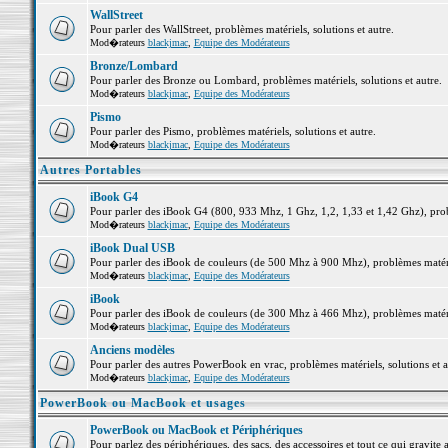
WallStreet
Pour parler des WallStreet, problèmes matériels, solutions et autre.
Mod�rateurs
blackjmac
,
Equipe des Modérateurs
Bronze/Lombard
Pour parler des Bronze ou Lombard, problèmes matériels, solutions et autre.
Mod�rateurs
blackjmac
,
Equipe des Modérateurs
Pismo
Pour parler des Pismo, problèmes matériels, solutions et autre.
Mod�rateurs
blackjmac
,
Equipe des Modérateurs
Autres Portables
iBook G4
Pour parler des iBook G4 (800, 933 Mhz, 1 Ghz, 1,2, 1,33 et 1,42 Ghz), probl
Mod�rateurs
blackjmac
,
Equipe des Modérateurs
iBook Dual USB
Pour parler des iBook de couleurs (de 500 Mhz à 900 Mhz), problèmes matériel
Mod�rateurs
blackjmac
,
Equipe des Modérateurs
iBook
Pour parler des iBook de couleurs (de 300 Mhz à 466 Mhz), problèmes matériel
Mod�rateurs
blackjmac
,
Equipe des Modérateurs
Anciens modèles
Pour parler des autres PowerBook en vrac, problèmes matériels, solutions et a
Mod�rateurs
blackjmac
,
Equipe des Modérateurs
PowerBook ou MacBook et usages
PowerBook ou MacBook et Périphériques
Pour parlez des périphériques, des sacs, des accessoires et tout ce qui grav