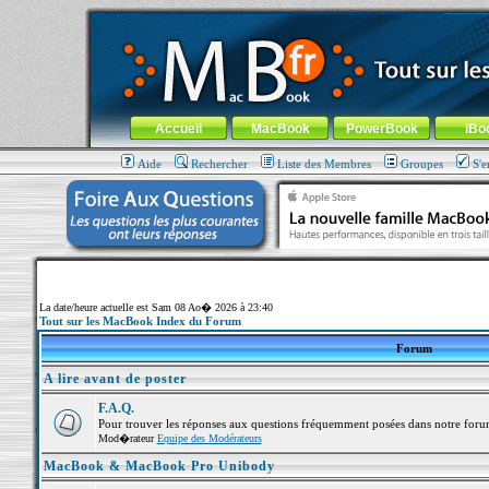
MacBook-fr.com : 100% Apple... 100% nomade !
Aller au contenu
-
Aller au menu général
-
Aller au menu de la
Menu général
Accueil
MacBook
PowerBook
iBo
Aide
Rechercher
Liste des Membres
Groupes
S'e
La date/heure actuelle est Sam 08 Ao� 2026 à 23:40
Tout sur les MacBook Index du Forum
Forum
A lire avant de poster
F.A.Q.
Pour trouver les réponses aux questions fréquemment posées dans notre foru
Mod�rateur
Equipe des Modérateurs
MacBook & MacBook Pro Unibody