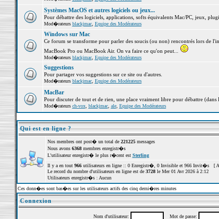
Systèmes MacOS et autres logiciels ou jeux...
Pour débattre des logiciels, applications, softs équivalents Mac/PC, jeux, plugi
Mod�rateurs
blackjmac
,
Equipe des Modérateurs
Windows sur Mac
Ce forum se transforme pour parler des soucis (ou non) rencontrés lors de l'i
MacBook Pro ou MacBook Air. On va faire ce qu'on peut...
Mod�rateurs
blackjmac
,
Equipe des Modérateurs
Suggestions
Pour partager vos suggestions sur ce site ou d'autres.
Mod�rateurs
blackjmac
,
Equipe des Modérateurs
MacBar
Pour discuter de tout et de rien, une place vraiment libre pour débattre (dans 
Mod�rateurs
ch-vox
,
blackjmac
,
ale
,
Equipe des Modérateurs
Qui est en ligne ?
Nos membres ont post� un total de
221225
messages
Nous avons
6368
membres enregistr�s
L'utilisateur enregistr� le plus r�cent est
Sterling
Il y a en tout
966
utilisateurs en ligne :: 0 Enregistr�, 0 Invisible et 966 Invit�s [
A
Le record du nombre d'utilisateurs en ligne est de
3728
le Mer 01 Avr 2026 à 2:12
Utilisateurs enregistr�s : Aucun
Ces donn�es sont bas�es sur les utilisateurs actifs des cinq derni�res minutes
Connexion
Nom d'utilisateur:
Mot de passe: