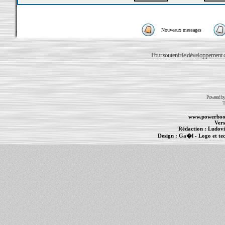
Nouveaux messages
Pour soutenir le développement du
Powered b
T
www.powerboo
Vers
Rédaction :
Ludovi
Design :
Ga�l
- Logo et te
Informations :
PowerBook
-
MacBook Pro
-
i