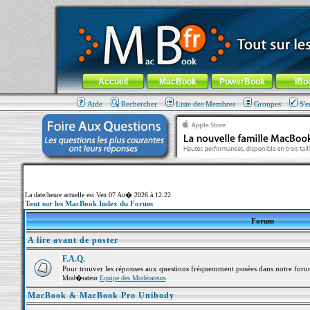
MacBook-fr.com : 100% Apple... 100% nomade !
Aller au contenu
-
Aller au menu général
-
Aller au menu de la
Menu général
Accueil
MacBook
PowerBook
iBo
Aide
Rechercher
Liste des Membres
Groupes
S'e
La date/heure actuelle est Ven 07 Ao� 2026 à 12:22
Tout sur les MacBook Index du Forum
Forum
A lire avant de poster
F.A.Q.
Pour trouver les réponses aux questions fréquemment posées dans notre foru
Mod�rateur
Equipe des Modérateurs
MacBook & MacBook Pro Unibody