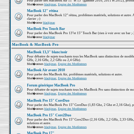
Pour parler des MacBook Air 11" et 13" (gamme 2010, 2011 et 2012), problème
Mod�rateurs
blackjmac
,
Equipe des Modérateurs
MacBook 12" rétina
Pour parler des MacBook 12" rétina, problèmes matériels, solutions et autre. 
clavier ;-)
Mod�rateur
blackjmac
MacBook Pro Touch Bar
Pour parler des MacBook Pro 13"et 15" Touch Bar (rien à voir avec un bar ;-) 
Mod�rateur
blackjmac
MacBook & MacBook Pro
MacBook 13,3" blanc/noir
Pour débattre de sujets touchants tous les MacBook sans distinction de mo
GHz, 2,16 GHz, 2,2 GHz ou 2,4 GHz).
Mod�rateurs
blackjmac
,
Equipe des Modérateurs
MacBook Air avant 2010
Pour parler des MacBook Air, problèmes matériels, solutions et autre.
Mod�rateurs
blackjmac
,
Equipe des Modérateurs
Forum générique MacBook Pro
Pour débattre de sujets touchants tous les MacBook Pro sans distinction de mo
Mod�rateurs
blackjmac
,
Equipe des Modérateurs
MacBook Pro 15" CoreDuo
Pour parler des MacBook Pro 15" CoreDuo (1,83 Ghz, 2 Ghz et 2,16 Ghz), pro
Mod�rateurs
blackjmac
,
Equipe des Modérateurs
MacBook Pro 15" Core2Duo
Pour parler des MacBook Pro 15" Core2Duo (2,16 GHz, 2,2 GHz, 2,33 GHz, 
solutions et autre.
Mod�rateurs
blackjmac
,
Equipe des Modérateurs
MacBook Pro 17"