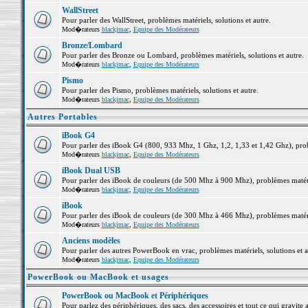
WallStreet
Pour parler des WallStreet, problèmes matériels, solutions et autre.
Mod�rateurs
blackjmac
,
Equipe des Modérateurs
Bronze/Lombard
Pour parler des Bronze ou Lombard, problèmes matériels, solutions et autre.
Mod�rateurs
blackjmac
,
Equipe des Modérateurs
Pismo
Pour parler des Pismo, problèmes matériels, solutions et autre.
Mod�rateurs
blackjmac
,
Equipe des Modérateurs
Autres Portables
iBook G4
Pour parler des iBook G4 (800, 933 Mhz, 1 Ghz, 1,2, 1,33 et 1,42 Ghz), probl
Mod�rateurs
blackjmac
,
Equipe des Modérateurs
iBook Dual USB
Pour parler des iBook de couleurs (de 500 Mhz à 900 Mhz), problèmes matériel
Mod�rateurs
blackjmac
,
Equipe des Modérateurs
iBook
Pour parler des iBook de couleurs (de 300 Mhz à 466 Mhz), problèmes matériel
Mod�rateurs
blackjmac
,
Equipe des Modérateurs
Anciens modèles
Pour parler des autres PowerBook en vrac, problèmes matériels, solutions et a
Mod�rateurs
blackjmac
,
Equipe des Modérateurs
PowerBook ou MacBook et usages
PowerBook ou MacBook et Périphériques
Pour parlez des périphériques, des sacs, des accessoires et tout ce qui grav