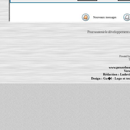
Nouveaux messages
Pour soutenir le développement du
Powered b
T
www.powerboo
Vers
Rédaction :
Ludovi
Design :
Ga�l
- Logo et te
Informations :
PowerBook
-
MacBook Pro
-
i