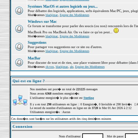
Systèmes MacOS et autres logiciels ou jeux...
Pour débattre des logiciels, applications, softs équivalents Mac/PC, jeux, plugi
Mod�rateurs
blackjmac
,
Equipe des Modérateurs
Windows sur Mac
Ce forum se transforme pour parler des soucis (ou non) rencontrés lors de l'i
MacBook Pro ou MacBook Air. On va faire ce qu'on peut...
Mod�rateurs
blackjmac
,
Equipe des Modérateurs
Suggestions
Pour partager vos suggestions sur ce site ou d'autres.
Mod�rateurs
blackjmac
,
Equipe des Modérateurs
MacBar
Pour discuter de tout et de rien, une place vraiment libre pour débattre (dans 
Mod�rateurs
ch-vox
,
blackjmac
,
ale
,
Equipe des Modérateurs
Qui est en ligne ?
Nos membres ont post� un total de
221225
messages
Nous avons
6368
membres enregistr�s
L'utilisateur enregistr� le plus r�cent est
Sterling
Il y a en tout
298
utilisateurs en ligne :: 0 Enregistr�, 0 Invisible et 298 Invit�s [
A
Le record du nombre d'utilisateurs en ligne est de
3728
le Mer 01 Avr 2026 à 2:12
Utilisateurs enregistr�s : Aucun
Ces donn�es sont bas�es sur les utilisateurs actifs des cinq derni�res minutes
Connexion
Nom d'utilisateur:
Mot de passe: