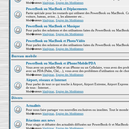
Mod�rateurs
blackjmac
,
Equipe des Modérateurs
PowerBook ou MacBook et Déplacements
Partie spéciale pour les routards qui utilisent des PowerBook ou MacBook. Co
voiture, bateau, avion...), les alimenter etc...
Mod�rateurs
blackjmac
,
Equipe des Modérateurs
PowerBook ou MacBook et Musique
Pour parlez des solutions et des utilisations faites du PowerBook ou MacBoo
Mod�rateurs
blackjmac
,
Equipe des Modérateurs
PowerBook ou MacBook et Photo/Vidéo
Pour parlez des solutions et des utilisations faites du PowerBook ou MacBook
Mod�rateurs
blackjmac
,
Equipe des Modérateurs
Bureau mobile
PowerBook ou MacBook et iPhone/Mobile/PDA
Vous avez un portable Mac et un iPhone ou un Cellulaire, vous avez des problè
avec un PDA (Palm, Clié,...), vous avez des problèmes d'utilisation ou de cho
Mod�rateurs
blackjmac
,
Equipe des Modérateurs
Airport, réseaux et Internet
Pour parler de tout ce qui touche à Airport, Airport Extreme, Airport Express e
de tous : Internet...
Mod�rateurs
blackjmac
,
Equipe des Modérateurs
Divers
Actualités
Pour nous faire partager vos nouvelles exclusives ou insolites. Tout le monde pe
Mod�rateurs
blackjmac
,
Equipe des Modérateurs
Réactions aux news
Pour réagir et débattre des actualités diffusées sur PowerBook-fr et MacBook-
Mod�rateurs
blackjmac
,
Equipe des Modérateurs